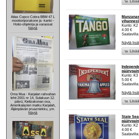
Lisää
Manzanas 
Atlas Copco Cobra BBM 47 L
moottoriporakone ja -kanki -
vihannesl
Hoito-ohjekirja ja varaosat
Kunto: K2 
Näytä
4.00 €
Saatavilla:
Näytä lisä
Lisää
Independe
päätypain
Kunto: K3
5.00 €
Saatavilla:
Näytä lisä
Oma Mua - Karjalan rahvahan
lehti 2001 nr 14, Sulakuun 12.
Lisää
päivü; Kielizakonan osa,
Amerikalazien matku Karjalah,
Äijänpäivän pruazniekku, ym.
Näytä
State Sea
päätypain
Kunto: K2 
4.00 €
Saatavilla: