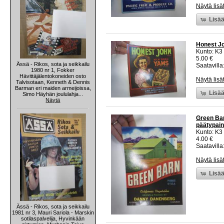
Näytä lisä
Lisää
Honest Jo
Kunto: K3
5.00 €
Ässä - Rikos, sota ja seikkailu
Saatavilla:
1980 nr 1, Fokker
Hävittäjälentokoneiden osto
Näytä lisä
Talvisotaan, Kenneth & Dennis
Barman eri maiden armeijoissa,
Lisää
Simo Häyhän joululahja...
Näytä
Green Bar
päätypain
Kunto: K3
4.00 €
Saatavilla:
Näytä lisä
Lisää
Ässä - Rikos, sota ja seikkailu
1981 nr 3, Mauri Sariola - Marskin
sotilaspalvelija, Hyvinkään