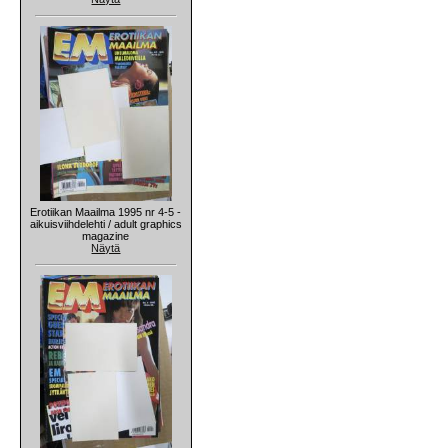
Erotiikan Maailma 1995 nr 4-5 -
aikuisviihdelehti / adult graphics
magazine
Näytä