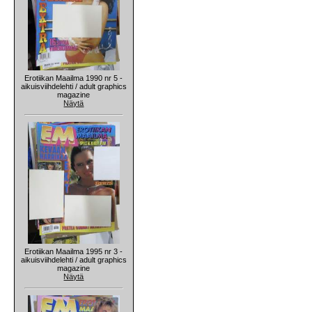
Erotiikan Maailma 1990 nr 5 -
aikuisviihdelehti / adult graphics
magazine
Näytä
Erotiikan Maailma 1995 nr 3 -
aikuisviihdelehti / adult graphics
magazine
Näytä