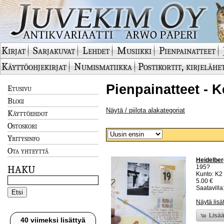
Kirjat
Sarjakuvat
Lehdet
Musiikki
Pienpainatteet
Käyttöohjekirjat
Numismatiikka
Postikortit, kirjelähe
Pienpainatteet - K
Etusivu
Blogi
Näytä / piilota alakategoriat
Käyttöehdot
Ostoskori
Yritysinfo
Ota yhteyttä
Heidelber
195?
HAKU
Kunto: K2 
5.00 €
Saatavilla:
Näytä lisä
Lisää
40 viimeksi lisättyä