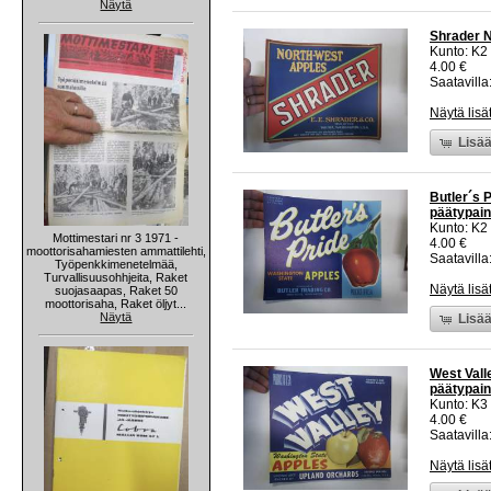
Näytä
Shrader N
Kunto: K2 
4.00 €
Saatavilla:
Näytä lisä
Lisää
Butler´s 
päätypain
Kunto: K2 
Mottimestari nr 3 1971 -
4.00 €
moottorisahamiesten ammattilehti,
Saatavilla:
Työpenkkimenetelmää,
Turvallisuusohhjeita, Raket
Näytä lisä
suojasaapas, Raket 50
moottorisaha, Raket öljyt...
Näytä
Lisää
West Vall
päätypain
Kunto: K3
4.00 €
Saatavilla:
Näytä lisä