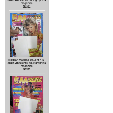
magazine
Näytä
Erotiikan Maailma 1993 nr 4-5 -
aikuisviihdelehti / adult graphics
magazine
Näytä