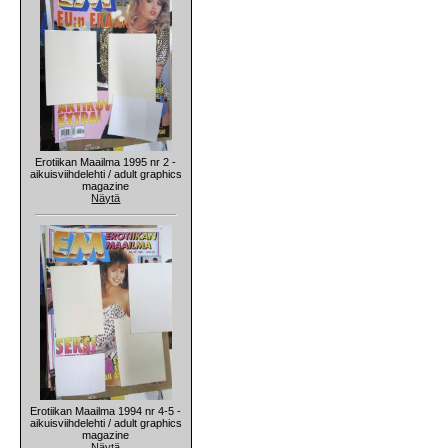
Erotiikan Maailma 1995 nr 2 -
aikuisviihdelehti / adult graphics
magazine
Näytä
Erotiikan Maailma 1994 nr 4-5 -
aikuisviihdelehti / adult graphics
magazine
Näytä