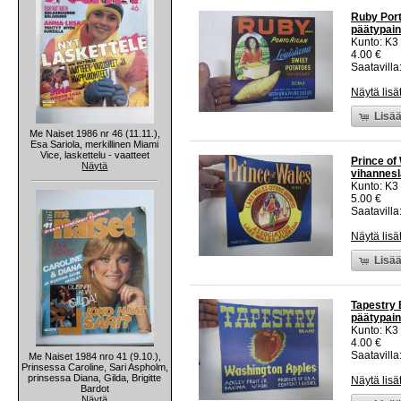
Ruby Port
päätypain
Kunto: K3
4.00 €
Saatavilla:
Näytä lisä
Lisää
Me Naiset 1986 nr 46 (11.11.),
Esa Sariola, merkillinen Miami
Vice, laskettelu - vaatteet
Prince of 
Näytä
vihannesl
Kunto: K3
5.00 €
Saatavilla:
Näytä lisä
Lisää
Tapestry 
päätypain
Kunto: K3
4.00 €
Saatavilla:
Me Naiset 1984 nro 41 (9.10.),
Prinsessa Caroline, Sari Aspholm,
prinsessa Diana, Gilda, Brigitte
Näytä lisä
Bardot
Näytä