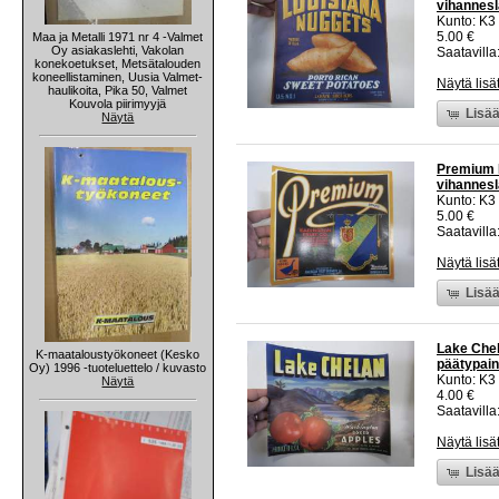
vihannesl
Kunto: K3
5.00 €
Maa ja Metalli 1971 nr 4 -Valmet
Oy asiakaslehti, Vakolan
Saatavilla:
konekoetukset, Metsätalouden
koneellistaminen, Uusia Valmet-
Näytä lisä
haulikoita, Pika 50, Valmet
Kouvola piirimyyjä
Lisää
Näytä
Premium B
vihannesl
Kunto: K3
5.00 €
Saatavilla:
Näytä lisä
Lisää
Lake Chel
K-maataloustyökoneet (Kesko
päätypain
Oy) 1996 -tuoteluettelo / kuvasto
Kunto: K3
Näytä
4.00 €
Saatavilla:
Näytä lisä
Lisää