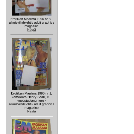
Erotiikan Maailma 1996 nr 3 -
aikuisviihdelehti / adult graphics
magazine
Näytä
Erotiikan Maailma 1996 nr 1,
kansikuva Henry Saari, 10-
vuotistuplanumero -
aikuisviihdelehti / adult graphics
magazine
Näytä