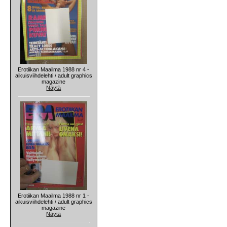
Erotiikan Maailma 1988 nr 4 -
aikuisviihdelehti / adult graphics
magazine
Näytä
Erotiikan Maailma 1988 nr 1 -
aikuisviihdelehti / adult graphics
magazine
Näytä