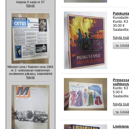
kirjasia II sarja nr 57
Näytä
Palokuntap
Kuvataide
Kunto: K3
30.00 €
Saatavilla:
Näytä lisä
Lisää
Miesten oma / Naisten oma 1964
nr 2 -selostavan mainonnan
osoitteeton julkaisu, kääntölehti
Näytä
Prinsessa
vaihteest
Kunto: K3
5.00 €
Saatavilla:
Näytä lisä
Lisää
Louisiana