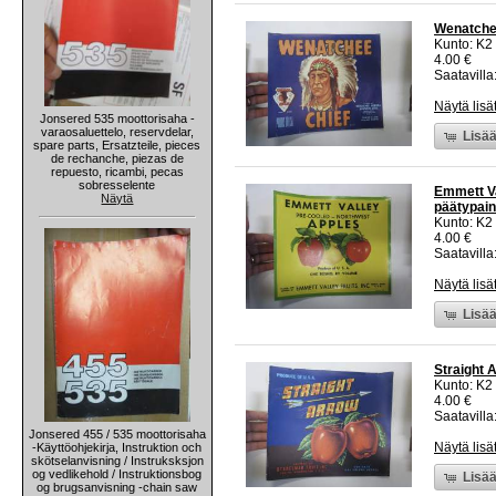
Wenatchee
Kunto: K2 
4.00 €
Saatavilla:
Näytä lisä
Jonsered 535 moottorisaha -
varaosaluettelo, reservdelar,
Lisää
spare parts, Ersatzteile, pieces
de rechanche, piezas de
repuesto, ricambi, pecas
sobresselente
Emmett Va
Näytä
päätypain
Kunto: K2 
4.00 €
Saatavilla:
Näytä lisä
Lisää
Straight 
Kunto: K2 
4.00 €
Saatavilla:
Jonsered 455 / 535 moottorisaha
Näytä lisä
-Käyttöohjekirja, Instruktion och
skötselanvisning / Instruksksjon
og vedlikehold / Instruktionsbog
Lisää
og brugsanvisning -chain saw