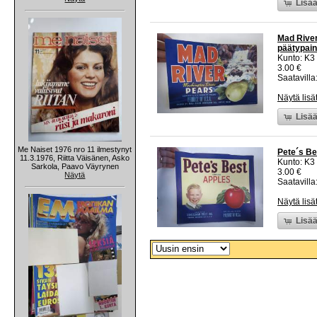
Lisää
Mad River
päätypain
Kunto: K3
3.00 €
Saatavilla:
Näytä lisä
Lisää
Me Naiset 1976 nro 11 ilmestynyt
Pete´s Be
11.3.1976, Riitta Väisänen, Asko
Kunto: K3
Sarkola, Paavo Väyrynen
3.00 €
Näytä
Saatavilla:
Näytä lisä
Lisää