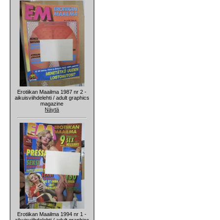
Erotiikan Maailma 1987 nr 2 -
aikuisviihdelehti / adult graphics
magazine
Näytä
Erotiikan Maailma 1994 nr 1 -
aikuisviihdelehti / adult graphics