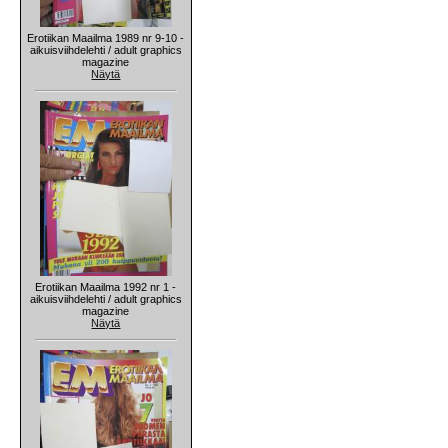
Erotiikan Maailma 1989 nr 9-10 -
aikuisviihdelehti / adult graphics
magazine
Näytä
Erotiikan Maailma 1992 nr 1 -
aikuisviihdelehti / adult graphics
magazine
Näytä