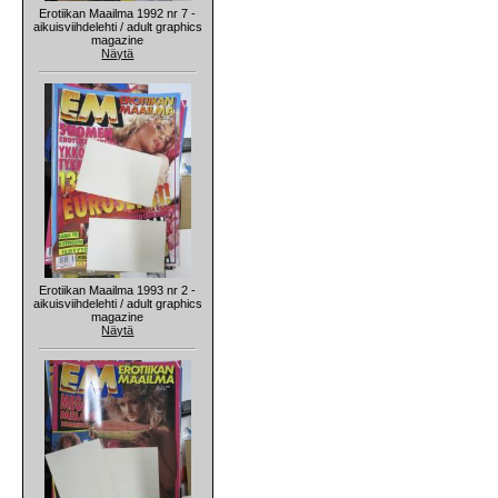
Erotiikan Maailma 1992 nr 7 -
aikuisviihdelehti / adult graphics
magazine
Näytä
Erotiikan Maailma 1993 nr 2 -
aikuisviihdelehti / adult graphics
magazine
Näytä