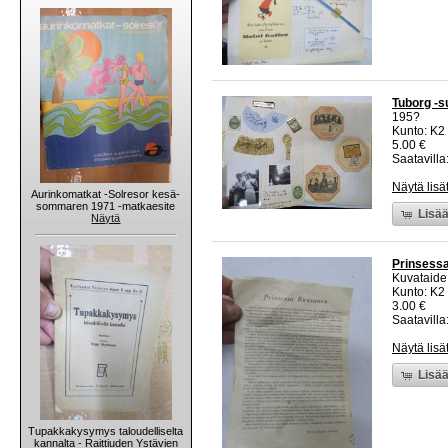
Tuborg -s
195?
Kunto: K2 
5.00 €
Saatavilla:
Näytä lisä
Aurinkomatkat -Solresor kesä-
sommaren 1971 -matkaesite
Lisää
Näytä
Prinsessa
Kuvataide
Kunto: K2 
3.00 €
Saatavilla:
Näytä lisä
Lisää
Tupakkakysymys taloudelliselta
kannalta - Raittiuden Ystävien