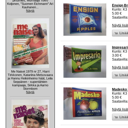
pirtumies, Murhaaja Toivo
Koljonen, "Suomen Eichmann" Ari
Ensign Br
Kauhanen...
Kunto: K3
Näytä
5.00 €
Saatavilla:
Näytä lisä
Lisää
Impresari
Kunto: K3
3.00 €
Saatavilla:
Näytä lisä
Me Naiset 1979 nr 27, Harri
Tirkkonen, Katariina Metsovaara
Lisää
ja Hannu Heikinheimo häät, Leila
Seppänen - supertähtien
kampaaja, Sirkka ja Aarno
Stormbom
Madesko P
Näytä
Kunto: K3
5.00 €
Saatavilla:
Näytä lisä
Lisää