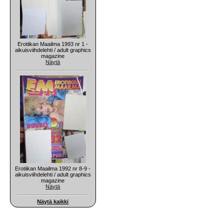
Erotiikan Maailma 1993 nr 1 -
aikuisviihdelehti / adult graphics
magazine
Näytä
Erotiikan Maailma 1992 nr 8-9 -
aikuisviihdelehti / adult graphics
magazine
Näytä
Näytä kaikki