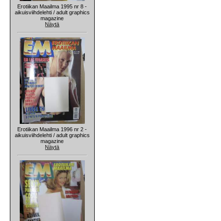
Erotiikan Maailma 1995 nr 8 -
aikuisviihdelehti / adult graphics
magazine
Näytä
Erotiikan Maailma 1996 nr 2 -
aikuisviihdelehti / adult graphics
magazine
Näytä