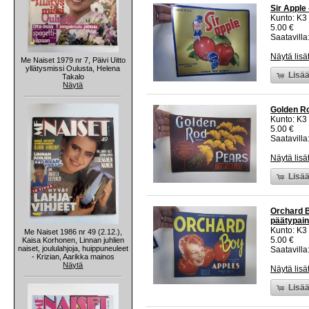
Sir Apple 
Kunto: K3
5.00 €
Saatavilla:
Näytä lisä
Me Naiset 1979 nr 7, Päivi Uitto
yllätysmissi Oulusta, Helena
Lisää
Takalo
Näytä
Golden Ro
Kunto: K3
5.00 €
Saatavilla:
Näytä lisä
Lisää
Orchard B
päätypain
Kunto: K3
Me Naiset 1986 nr 49 (2.12.),
5.00 €
Kaisa Korhonen, Linnan juhlien
naiset, joululahjoja, huippuneuleet
Saatavilla:
- Krizian, Aarikka mainos
Näytä
Näytä lisä
Lisää