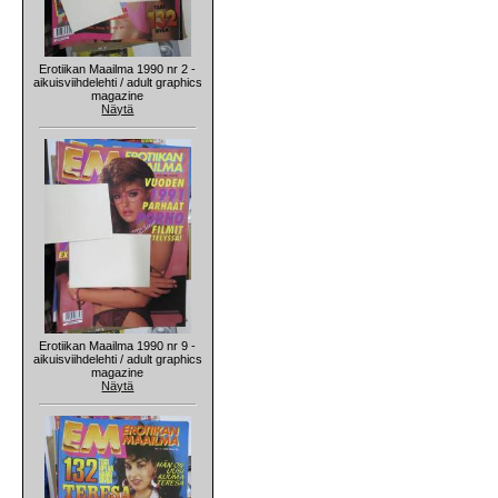
Erotiikan Maailma 1990 nr 2 -
aikuisviihdelehti / adult graphics
magazine
Näytä
Erotiikan Maailma 1990 nr 9 -
aikuisviihdelehti / adult graphics
magazine
Näytä