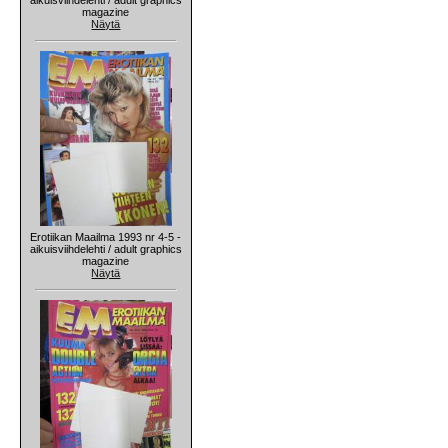
magazine
Näytä
Erotiikan Maailma 1993 nr 4-5 -
aikuisviihdelehti / adult graphics
magazine
Näytä