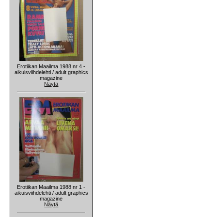
Erotiikan Maailma 1988 nr 4 -
aikuisviihdelehti / adult graphics
magazine
Näytä
Erotiikan Maailma 1988 nr 1 -
aikuisviihdelehti / adult graphics
magazine
Näytä