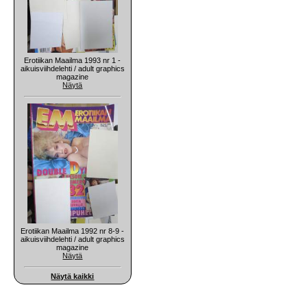
Erotiikan Maailma 1993 nr 1 -
aikuisviihdelehti / adult graphics
magazine
Näytä
Erotiikan Maailma 1992 nr 8-9 -
aikuisviihdelehti / adult graphics
magazine
Näytä
Näytä kaikki