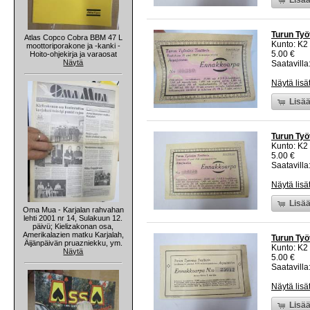
Turun Työ
Atlas Copco Cobra BBM 47 L
Kunto: K2 
moottoriporakone ja -kanki -
5.00 €
Hoito-ohjekirja ja varaosat
Näytä
Saatavilla:
Näytä lisä
Lisää
Turun Työ
Kunto: K2 
5.00 €
Saatavilla:
Näytä lisä
Lisää
Oma Mua - Karjalan rahvahan
lehti 2001 nr 14, Sulakuun 12.
päivü; Kielizakonan osa,
Amerikalazien matku Karjalah,
Turun Työ
Äijänpäivän pruazniekku, ym.
Kunto: K2 
Näytä
5.00 €
Saatavilla:
Näytä lisä
Lisää