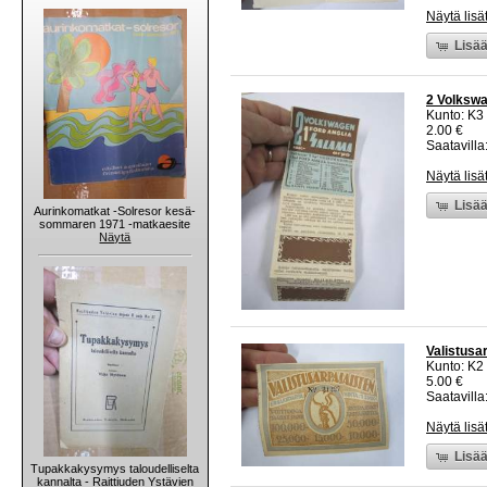
Näytä lisä
Lisää
2 Volkswag
Kunto: K3
2.00 €
Saatavilla:
Näytä lisä
Lisää
Aurinkomatkat -Solresor kesä-
sommaren 1971 -matkaesite
Näytä
Valistusa
Kunto: K2 
5.00 €
Saatavilla:
Näytä lisä
Lisää
Tupakkakysymys taloudelliselta
kannalta - Raittiuden Ystävien