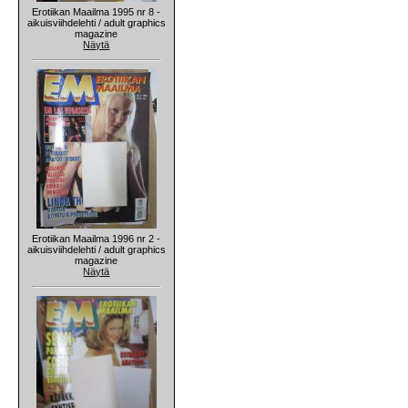
Erotiikan Maailma 1995 nr 8 -
aikuisviihdelehti / adult graphics
magazine
Näytä
Erotiikan Maailma 1996 nr 2 -
aikuisviihdelehti / adult graphics
magazine
Näytä