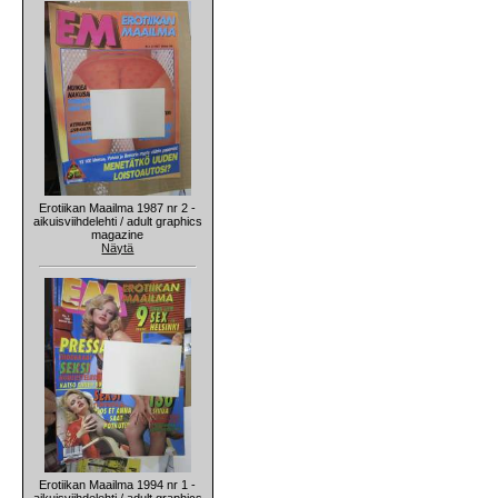
Erotiikan Maailma 1987 nr 2 -
aikuisviihdelehti / adult graphics
magazine
Näytä
Erotiikan Maailma 1994 nr 1 -
aikuisviihdelehti / adult graphics