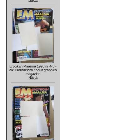
Erotiikan Maailma 1995 nr 4-5 -
aikuisviihdelehti / adult graphics
magazine
Näytä