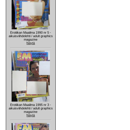
Erotiikan Maailma 1990 nr 5 -
aikuisviihdelehti / adult graphics
magazine
Näytä
Erotiikan Maailma 1995 nr 3 -
aikuisviihdelehti / adult graphics
magazine
Näytä