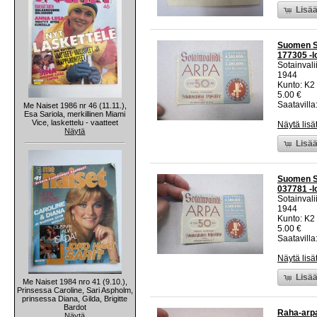
Lisää
Suomen So
177305 -lo
Sotainvalii
1944
Kunto: K2 
5.00 €
Saatavilla:
Me Naiset 1986 nr 46 (11.11.),
Esa Sariola, merkillinen Miami
Vice, laskettelu - vaatteet
Näytä lisä
Näytä
Lisää
Suomen So
037781 -lo
Sotainvalii
1944
Kunto: K2 
5.00 €
Saatavilla:
Näytä lisä
Lisää
Me Naiset 1984 nro 41 (9.10.),
Prinsessa Caroline, Sari Aspholm,
prinsessa Diana, Gilda, Brigitte
Bardot
Raha-arpa
Näytä