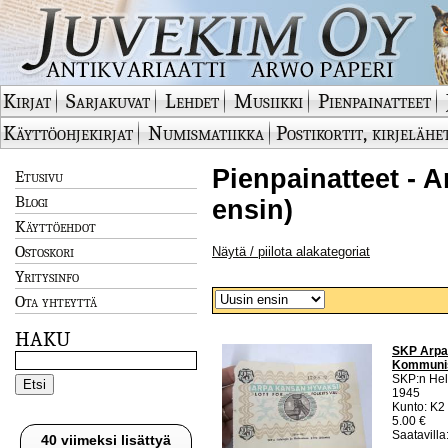
Kirjat
Sarjakuvat
Lehdet
Musiikki
Pienpainatteet
Käyttöohjekirjat
Numismatiikka
Postikortit, kirjelähe
Pienpainatteet - Ar
Etusivu
Blogi
ensin)
Käyttöehdot
Ostoskori
Näytä / piilota alakategoriat
Yritysinfo
Ota yhteyttä
HAKU
SKP Arpa 
Kommunis
SKP:n Hels
1945
Kunto: K2 
5.00 €
Saatavilla:
40 viimeksi lisättyä