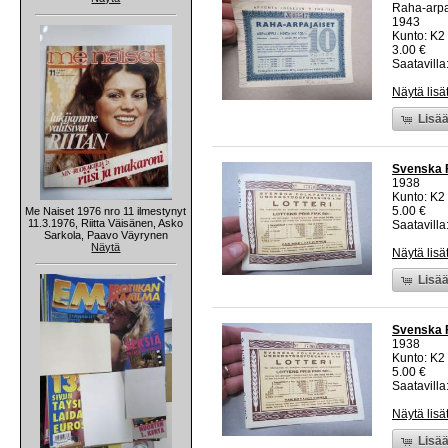
Raha-arpa
1943
Kunto: K2 
3.00 €
Saatavilla:
Näytä lisä
Lisää
Svenska F
1938
Kunto: K2 
5.00 €
Me Naiset 1976 nro 11 ilmestynyt
11.3.1976, Riitta Väisänen, Asko
Saatavilla:
Sarkola, Paavo Väyrynen
Näytä
Näytä lisä
Lisää
Svenska F
1938
Kunto: K2 
5.00 €
Saatavilla:
Näytä lisä
Lisää