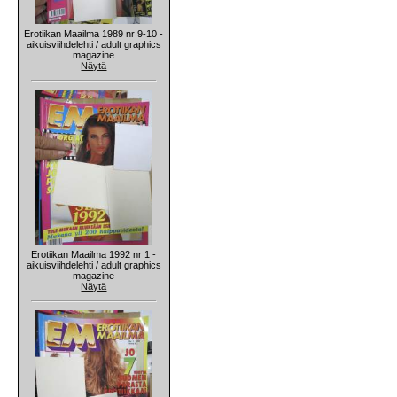
Erotiikan Maailma 1989 nr 9-10 -
aikuisviihdelehti / adult graphics
magazine
Näytä
Erotiikan Maailma 1992 nr 1 -
aikuisviihdelehti / adult graphics
magazine
Näytä