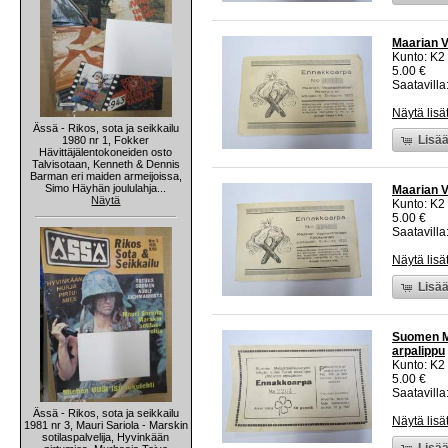
Maarian V
Kunto: K2 
5.00 €
Saatavilla:
Näytä lisä
Ässä - Rikos, sota ja seikkailu
Lisää
1980 nr 1, Fokker
Hävittäjälentokoneiden osto
Talvisotaan, Kenneth & Dennis
Barman eri maiden armeijoissa,
Simo Häyhän joululahja...
Maarian V
Näytä
Kunto: K2 
5.00 €
Saatavilla:
Näytä lisä
Lisää
Suomen Met
arpalippu
Kunto: K2 
5.00 €
Saatavilla:
Ässä - Rikos, sota ja seikkailu
Näytä lisä
1981 nr 3, Mauri Sariola - Marskin
sotilaspalvelija, Hyvinkään
Lisää