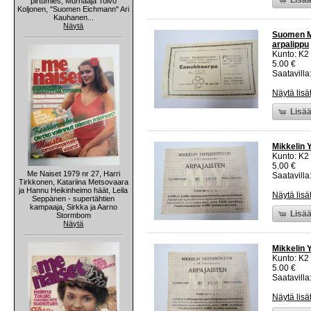
pirtumies, Murhaaja Toivo
Koljonen, "Suomen Eichmann" Ari
Kauhanen...
Näytä
Suomen Met
arpalippu
Kunto: K2 
5.00 €
Saatavilla:
Näytä lisä
Lisää
Mikkelin 
Kunto: K2 
5.00 €
Me Naiset 1979 nr 27, Harri
Saatavilla:
Tirkkonen, Katariina Metsovaara
ja Hannu Heikinheimo häät, Leila
Näytä lisä
Seppänen - supertähtien
kampaaja, Sirkka ja Aarno
Lisää
Stormbom
Näytä
Mikkelin 
Kunto: K2 
5.00 €
Saatavilla:
Näytä lisä