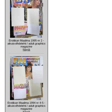
Erotiikan Maailma 1995 nr 2 -
aikuisviihdelehti / adult graphics
magazine
Näytä
Erotiikan Maailma 1994 nr 4-5 -
aikuisviihdelehti / adult graphics
magazine
Näytä