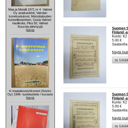
Maa ja Metalli 1971 nr 4 -Valmet
Oy asiakaslehti, Vakolan
konekoetukset, Metsätalouden
koneellistaminen, Uusia Valmet-
haulikoita, Pika 50, Valmet
Kouvola piirimyyjä
Suomen Sa
Näytä
Finland -
Kunto: K2 
5.00 €
Saatavilla:
Näytä lisä
Lisää
K-maataloustyökoneet (Kesko
Suomen Sa
Oy) 1996 -tuoteluettelo / kuvasto
Näytä
Finland -
Kunto: K2 
5.00 €
Saatavilla:
Näytä lisä
Lisää