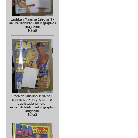
Erotiikan Maailma 1996 nr 3 -
aikuisviihdelehti / adult graphics
magazine
Näytä
Erotiikan Maailma 1996 nr 1,
kansikuva Henry Saari, 10-
vuotistuplanumero -
aikuisviihdelehti / adult graphics
magazine
Näytä