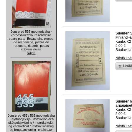
Jonsered 535 moottorisaha -
Suomen Sa
varaosaluettelo, reservdelar,
Finland -
spare parts, Ersatzteile, pieces
Kunto: K2 
de rechanche, piezas de
5.00 €
repuesto, ricambi, pecas
sobresselente
Saatavilla:
Näytä
Näytä lisä
Lisää
Suomen Me
arpajaise
Kunto: K2 
5.00 €
Jonsered 455 / 535 moottorisaha
Saatavilla:
-Käyttöohjekirja, Instruktion och
skötselanvisning / Instruksksjon
Näytä lisä
og vedlikehold / Instruktionsbog
og brugsanvisning -chain saw