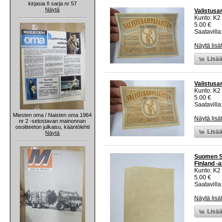
kirjasia II sarja nr 57
Näytä
Valistusa
Kunto: K2 
5.00 €
Saatavilla:
Näytä lisä
Lisää
Valistusa
Kunto: K2 
5.00 €
Saatavilla:
Miesten oma / Naisten oma 1964
Näytä lisä
nr 2 -selostavan mainonnan
osoitteeton julkaisu, kääntölehti
Lisää
Näytä
Suomen Sa
Finland -
Kunto: K2 
5.00 €
Saatavilla:
Näytä lisä
Lisää