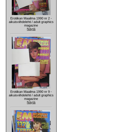
Erotiikan Maailma 1990 nr 2 -
aikuisviihdelehti / adult graphics
magazine
Näytä
Erotiikan Maailma 1990 nr 9 -
aikuisviihdelehti / adult graphics
magazine
Näytä