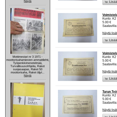
Näytä
Lisää
Voimistelu
Kunto: K2 
5.00 €
Saatavilla:
Näytä lisä
Lisää
Voimistelu
Mottimestari nr 3 1971 -
Kunto: K2 
moottorisahamiesten ammattilehti,
5.00 €
Työpenkkimenetelmää,
Saatavilla:
Turvallisuusohhjeita, Raket
suojasaapas, Raket 50
Näytä lisä
moottorisaha, Raket öljyt...
Näytä
Lisää
Turun Työ
Kunto: K2 
5.00 €
Saatavilla:
Näytä lisä
Lisää