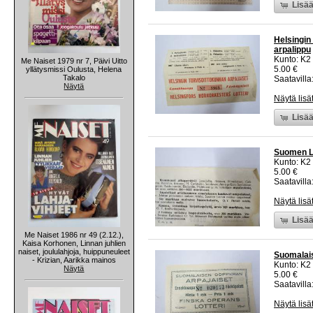
Lisää
Helsingin 
arpalippu
Kunto: K2 
Me Naiset 1979 nr 7, Päivi Uitto
5.00 €
yllätysmissi Oulusta, Helena
Takalo
Saatavilla:
Näytä
Näytä lisä
Lisää
Suomen La
Kunto: K2 
5.00 €
Saatavilla:
Näytä lisä
Lisää
Me Naiset 1986 nr 49 (2.12.),
Kaisa Korhonen, Linnan juhlien
naiset, joululahjoja, huippuneuleet
Suomalais
- Krizian, Aarikka mainos
Kunto: K2 
Näytä
5.00 €
Saatavilla:
Näytä lisä