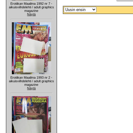
Erotiikan Maailma 1992 nr 7 -
aikuisviihdelehti / adult graphics
magazine
Näytä
Erotiikan Maailma 1993 nr 2 -
aikuisviihdelehti / adult graphics
magazine
Näytä