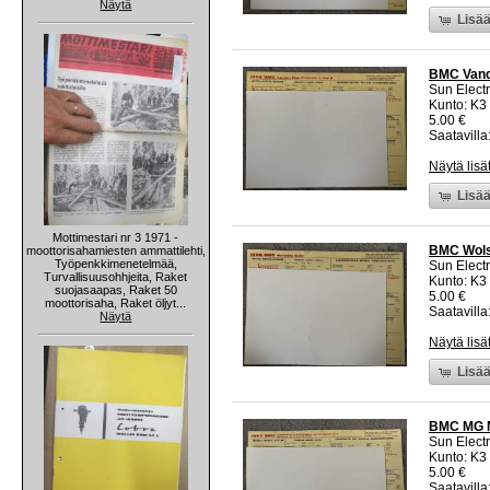
Näytä
Lisää
BMC Vande
Sun Electr
Kunto: K3
5.00 €
Saatavilla:
Näytä lisä
Lisää
Mottimestari nr 3 1971 -
BMC Wolse
moottorisahamiesten ammattilehti,
Työpenkkimenetelmää,
Sun Electr
Turvallisuusohhjeita, Raket
Kunto: K3
suojasaapas, Raket 50
5.00 €
moottorisaha, Raket öljyt...
Saatavilla:
Näytä
Näytä lisä
Lisää
BMC MG MG
Sun Electr
Kunto: K3
5.00 €
Saatavilla: