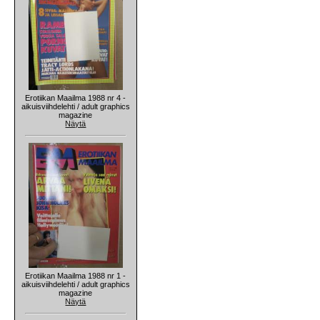
Erotiikan Maailma 1988 nr 4 -
aikuisviihdelehti / adult graphics
magazine
Näytä
Erotiikan Maailma 1988 nr 1 -
aikuisviihdelehti / adult graphics
magazine
Näytä