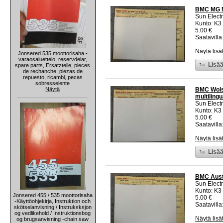
BMC MG MG
Sun Electr
Kunto: K3
5.00 €
Saatavilla:
Näytä lisä
Jonsered 535 moottorisaha -
varaosaluettelo, reservdelar,
Lisää
spare parts, Ersatzteile, pieces
de rechanche, piezas de
repuesto, ricambi, pecas
sobresselente
Näytä
BMC Wolse
multilingu
Sun Electr
Kunto: K3
5.00 €
Saatavilla:
Näytä lisä
Lisää
BMC Austin
Sun Electr
Kunto: K3
Jonsered 455 / 535 moottorisaha
5.00 €
-Käyttöohjekirja, Instruktion och
Saatavilla:
skötselanvisning / Instruksksjon
og vedlikehold / Instruktionsbog
Näytä lisä
og brugsanvisning -chain saw