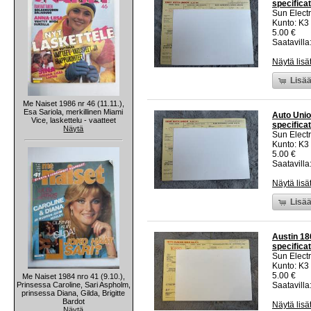
specificat
Sun Electr
Kunto: K3
5.00 €
Saatavilla:
Näytä lisä
Lisää
Me Naiset 1986 nr 46 (11.11.),
Esa Sariola, merkillinen Miami
Auto Union
Vice, laskettelu - vaatteet
specificat
Näytä
Sun Electr
Kunto: K3
5.00 €
Saatavilla:
Näytä lisä
Lisää
Austin 180
specificat
Sun Electr
Kunto: K3
5.00 €
Me Naiset 1984 nro 41 (9.10.),
Prinsessa Caroline, Sari Aspholm,
Saatavilla:
prinsessa Diana, Gilda, Brigitte
Bardot
Näytä lisä
Näytä