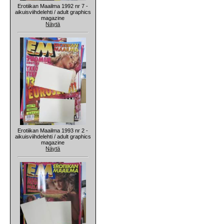
Erotiikan Maailma 1992 nr 7 -
aikuisviihdelehti / adult graphics
magazine
Näytä
Erotiikan Maailma 1993 nr 2 -
aikuisviihdelehti / adult graphics
magazine
Näytä