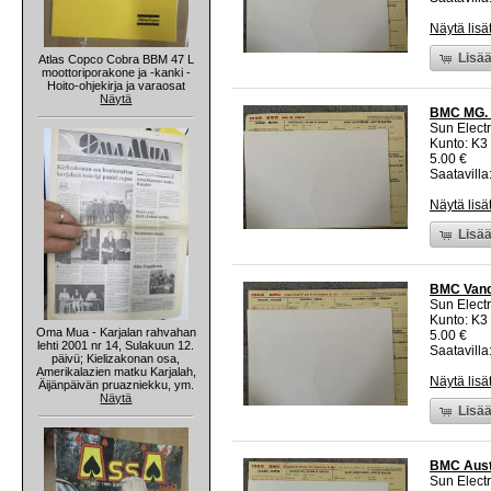
Näytä lisä
Lisää
Atlas Copco Cobra BBM 47 L
moottoriporakone ja -kanki -
Hoito-ohjekirja ja varaosat
Näytä
BMC MG. B
Sun Electr
Kunto: K3
5.00 €
Saatavilla:
Näytä lisä
Lisää
BMC Vande
Sun Electr
Kunto: K3
Oma Mua - Karjalan rahvahan
5.00 €
lehti 2001 nr 14, Sulakuun 12.
Saatavilla:
päivü; Kielizakonan osa,
Amerikalazien matku Karjalah,
Näytä lisä
Äijänpäivän pruazniekku, ym.
Näytä
Lisää
BMC Austi
Sun Electr