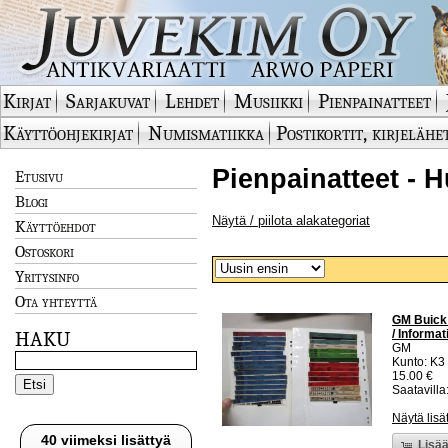
Kirjat
Sarjakuvat
Lehdet
Musiikki
Pienpainatteet
Käyttöohjekirjat
Numismatiikka
Postikortit, kirjelähe
Pienpainatteet - H
Etusivu
Blogi
Näytä / piilota alakategoriat
Käyttöehdot
Ostoskori
Yritysinfo
Ota yhteyttä
GM Buick 
/ Informat
HAKU
GM
Kunto: K3
15.00 €
Saatavilla:
Näytä lisä
40 viimeksi lisättyä
Lisää