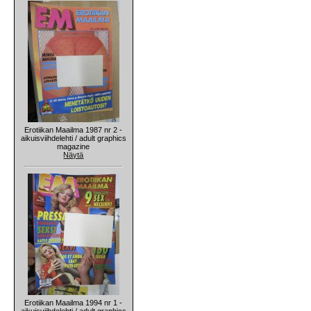
Erotiikan Maailma 1987 nr 2 -
aikuisviihdelehti / adult graphics
magazine
Näytä
Erotiikan Maailma 1994 nr 1 -
aikuisviihdelehti / adult graphics