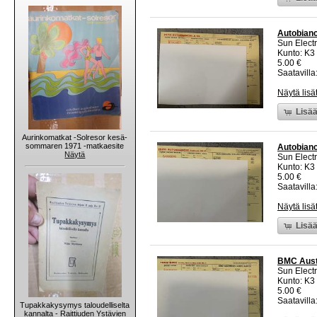
Autobianch
Sun Electr
Kunto: K3
5.00 €
Saatavilla:
Näytä lisä
Lisää
Aurinkomatkat -Solresor kesä-
sommaren 1971 -matkaesite
Autobianc
Näytä
Sun Electr
Kunto: K3
5.00 €
Saatavilla:
Näytä lisä
Lisää
BMC Austin
Sun Electr
Kunto: K3
5.00 €
Saatavilla:
Tupakkakysymys taloudelliselta
kannalta - Raittiuden Ystävien