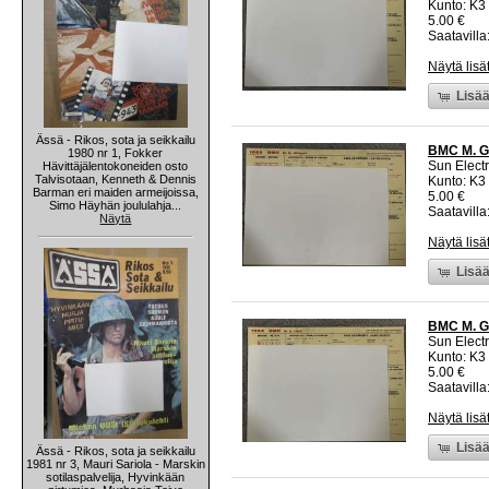
Kunto: K3
5.00 €
Saatavilla:
Näytä lisä
Lisää
Ässä - Rikos, sota ja seikkailu
BMC M. G.
1980 nr 1, Fokker
Sun Electr
Hävittäjälentokoneiden osto
Talvisotaan, Kenneth & Dennis
Kunto: K3
Barman eri maiden armeijoissa,
5.00 €
Simo Häyhän joululahja...
Saatavilla:
Näytä
Näytä lisä
Lisää
BMC M. G.
Sun Electr
Kunto: K3
5.00 €
Saatavilla:
Näytä lisä
Lisää
Ässä - Rikos, sota ja seikkailu
1981 nr 3, Mauri Sariola - Marskin
sotilaspalvelija, Hyvinkään