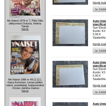
Näytä lisä
Lisää
Me Naiset 1979 nr 7, Päivi Uitto
Auto Unio
yllätysmissi Oulusta, Helena
specificat
Takalo
Sun Electr
Näytä
Kunto: K3
5.00 €
Saatavilla:
Näytä lisä
Lisää
Auto Unio
specificat
Sun Electr
Kunto: K3
5.00 €
Saatavilla:
Me Naiset 1986 nr 49 (2.12.),
Kaisa Korhonen, Linnan juhlien
naiset, joululahjoja, huippuneuleet
Näytä lisä
- Krizian, Aarikka mainos
Näytä
Lisää
Auto Unio