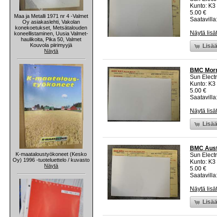
Kunto: K3
5.00 €
Maa ja Metalli 1971 nr 4 -Valmet
Saatavilla:
Oy asiakaslehti, Vakolan
konekoetukset, Metsätalouden
Näytä lisä
koneellistaminen, Uusia Valmet-
haulikoita, Pika 50, Valmet
Kouvola piirimyyjä
Lisää
Näytä
BMC Morri
Sun Electr
Kunto: K3
5.00 €
Saatavilla:
Näytä lisä
Lisää
BMC Austi
K-maataloustyökoneet (Kesko
Sun Electr
Oy) 1996 -tuoteluettelo / kuvasto
Kunto: K3
Näytä
5.00 €
Saatavilla:
Näytä lisä
Lisää