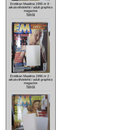
Erotiikan Maailma 1995 nr 8 -
aikuisviihdelehti / adult graphics
magazine
Näytä
Erotiikan Maailma 1996 nr 2 -
aikuisviihdelehti / adult graphics
magazine
Näytä