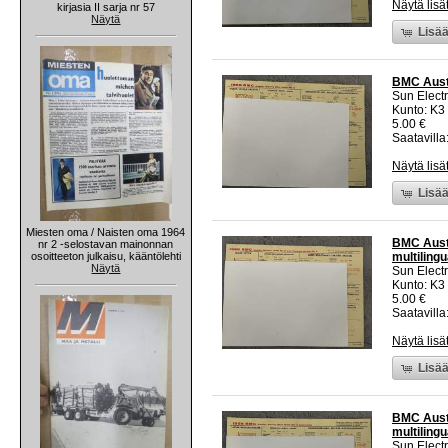
Näytä lisä
kirjasia II sarja nr 57
Näytä
Lisää
BMC Austin
Sun Electr
Kunto: K3
5.00 €
Saatavilla:
Näytä lisä
Lisää
Miesten oma / Naisten oma 1964
BMC Austi
nr 2 -selostavan mainonnan
osoitteeton julkaisu, kääntölehti
multilingu
Näytä
Sun Electr
Kunto: K3
5.00 €
Saatavilla:
Näytä lisä
Lisää
BMC Austi
multilingu
Sun Electr