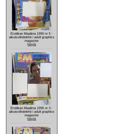
Erotiikan Maailma 1990 nr 5 -
aikuisviihdelehti / adult graphics
magazine
Näytä
Erotiikan Maailma 1995 nr 3 -
aikuisviihdelehti / adult graphics
magazine
Näytä