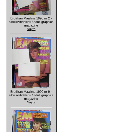
Erotiikan Maailma 1990 nr 2 -
aikuisviihdelehti / adult graphics
magazine
Näytä
Erotiikan Maailma 1990 nr 9 -
aikuisviihdelehti / adult graphics
magazine
Näytä