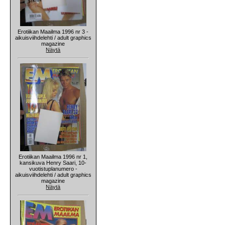
Erotiikan Maailma 1996 nr 3 -
aikuisviihdelehti / adult graphics
magazine
Näytä
Erotiikan Maailma 1996 nr 1,
kansikuva Henry Saari, 10-
vuotistuplanumero -
aikuisviihdelehti / adult graphics
magazine
Näytä