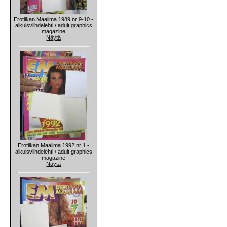
Erotiikan Maailma 1989 nr 9-10 -
aikuisviihdelehti / adult graphics
magazine
Näytä
Erotiikan Maailma 1992 nr 1 -
aikuisviihdelehti / adult graphics
magazine
Näytä