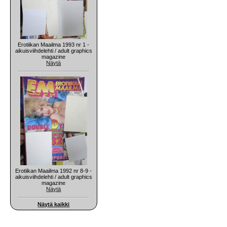
Erotiikan Maailma 1993 nr 1 -
aikuisviihdelehti / adult graphics
magazine
Näytä
Erotiikan Maailma 1992 nr 8-9 -
aikuisviihdelehti / adult graphics
magazine
Näytä
Näytä kaikki