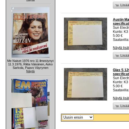
Lisää
Austin Ma
specificat
Sun Electr
Kunto: K3
5.00 €
Saatavilla:
Näytä lisä
Lisää
Me Naiset 1976 nro 11 ilmestynyt
11.3.1976, Riitta Väisänen, Asko
Sarkola, Paavo Väyrynen
Glas S 12
Näytä
specificat
Sun Electr
Kunto: K3
5.00 €
Saatavilla:
Näytä lisä
Lisää