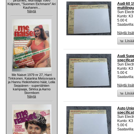
pirtumies, Murhaaja Toivo
Audi 60 19
Koljonen, "Suomen Eichmann" Ari
Kauhanen...
multilingu
Näytä
Sun Electr
Kunto: K3
5.00 €
Saatavilla:
Näytä lisä
Lisää
Audi Supe
specificat
Sun Electr
Kunto: K3
5.00 €
Me Naiset 1979 nr 27, Harri
Saatavilla:
Tirkkonen, Katariina Metsovaara
ja Hannu Heikinheimo häät, Leila
Näytä lisä
Seppänen - supertähtien
kampaaja, Sirkka ja Aarno
Stormbom
Lisää
Näytä
Auto Unio
specificat
Sun Electr
Kunto: K3
5.00 €
Saatavilla: