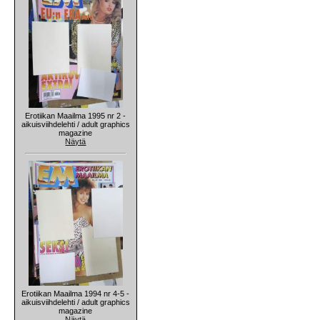
Erotiikan Maailma 1995 nr 2 -
aikuisviihdelehti / adult graphics
magazine
Näytä
Erotiikan Maailma 1994 nr 4-5 -
aikuisviihdelehti / adult graphics
magazine
Näytä