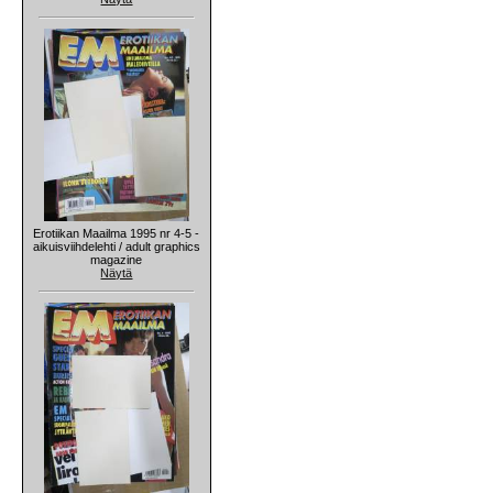
Erotiikan Maailma 1995 nr 4-5 -
aikuisviihdelehti / adult graphics
magazine
Näytä