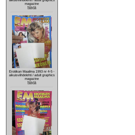
magazine
Näytä
Erotiikan Maailma 1993 nr 4-5 -
aikuisviihdelehti / adult graphics
magazine
Näytä