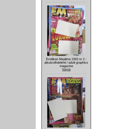
Erotiikan Maailma 1993 nr 2 -
aikuisviihdelehti / adult graphics
magazine
Näytä