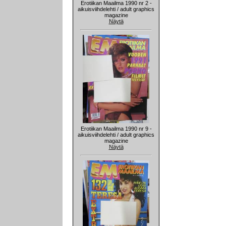
Erotiikan Maailma 1990 nr 2 -
aikuisviihdelehti / adult graphics
magazine
Näytä
Erotiikan Maailma 1990 nr 9 -
aikuisviihdelehti / adult graphics
magazine
Näytä