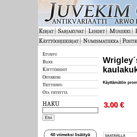
Kirjat
Sarjakuvat
Lehdet
Musiikki
Käyttöohjekirjat
Numismatiikka
Postik
Etusivu
Wrigley´
Blogi
kaulaku
Käyttöehdot
Ostoskori
Käyttämätön prom
Yritysinfo
Ota yhteyttä
HAKU
3.00 €
40 viimeksi lisättyä
SAATAVILLA