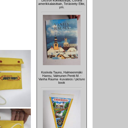
Lectron kokeilusarjat, Cortina
amerikkalaisittain, Terästetty Elite,
ym.
Koskela Tauno, Halmeenmäki
Hannu, Valmunen Pentti M. -
Vanha Rauma -kuvateos / picture
book