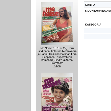
KUNTO
SIDONTA/PAINOAS
KATEGORIA
Me Naiset 1979 nr 27, Harri
Tirkkonen, Katariina Metsovaara
ja Hannu Heikinheimo häät, Leila
Seppänen - supertähtien
kampaaja, Sirkka ja Aarno
Stormbom
Näytä