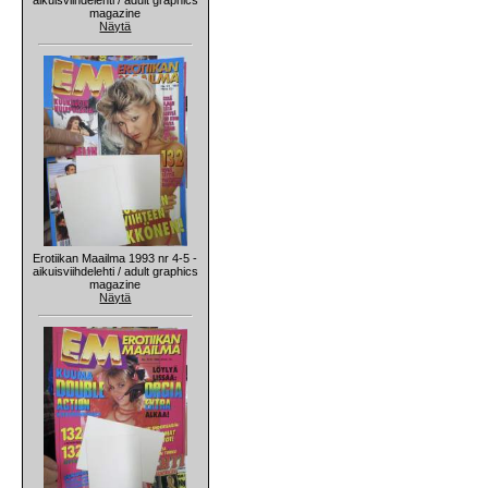
magazine
Näytä
Erotiikan Maailma 1993 nr 4-5 -
aikuisviihdelehti / adult graphics
magazine
Näytä