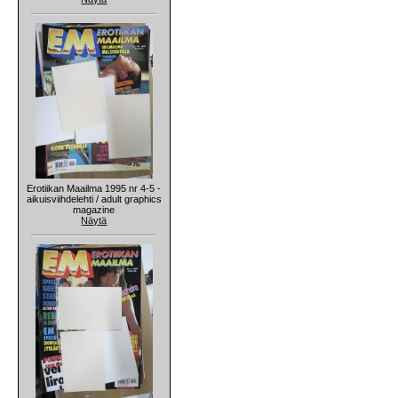
Erotiikan Maailma 1995 nr 4-5 -
aikuisviihdelehti / adult graphics
magazine
Näytä