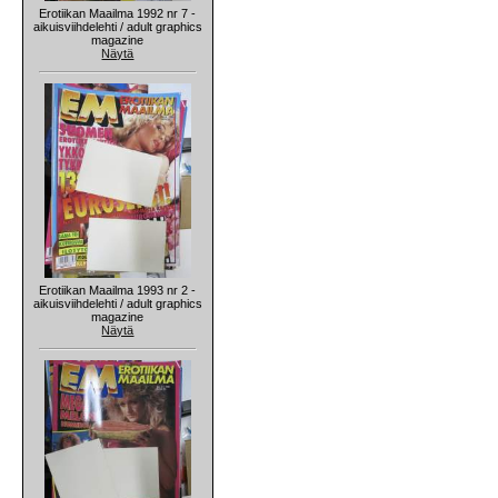
Erotiikan Maailma 1992 nr 7 -
aikuisviihdelehti / adult graphics
magazine
Näytä
Erotiikan Maailma 1993 nr 2 -
aikuisviihdelehti / adult graphics
magazine
Näytä