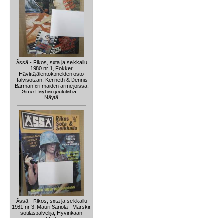
Ässä - Rikos, sota ja seikkailu
1980 nr 1, Fokker
Hävittäjälentokoneiden osto
Talvisotaan, Kenneth & Dennis
Barman eri maiden armeijoissa,
Simo Häyhän joululahja...
Näytä
Ässä - Rikos, sota ja seikkailu
1981 nr 3, Mauri Sariola - Marskin
sotilaspalvelija, Hyvinkään