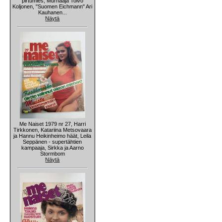
pirtumies, Murhaaja Toivo
Koljonen, "Suomen Eichmann" Ari
Kauhanen...
Näytä
Me Naiset 1979 nr 27, Harri
Tirkkonen, Katariina Metsovaara
ja Hannu Heikinheimo häät, Leila
Seppänen - supertähtien
kampaaja, Sirkka ja Aarno
Stormbom
Näytä