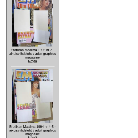
Erotiikan Maailma 1995 nr 2 -
aikuisviihdelehti / adult graphics
magazine
Näytä
Erotiikan Maailma 1994 nr 4-5 -
aikuisviihdelehti / adult graphics
magazine
Näytä