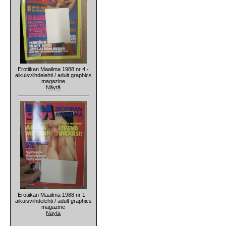
Erotiikan Maailma 1988 nr 4 -
aikuisviihdelehti / adult graphics
magazine
Näytä
Erotiikan Maailma 1988 nr 1 -
aikuisviihdelehti / adult graphics
magazine
Näytä