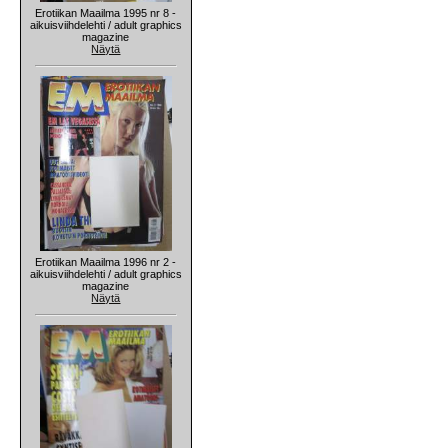
Erotiikan Maailma 1995 nr 8 -
aikuisviihdelehti / adult graphics
magazine
Näytä
Erotiikan Maailma 1996 nr 2 -
aikuisviihdelehti / adult graphics
magazine
Näytä