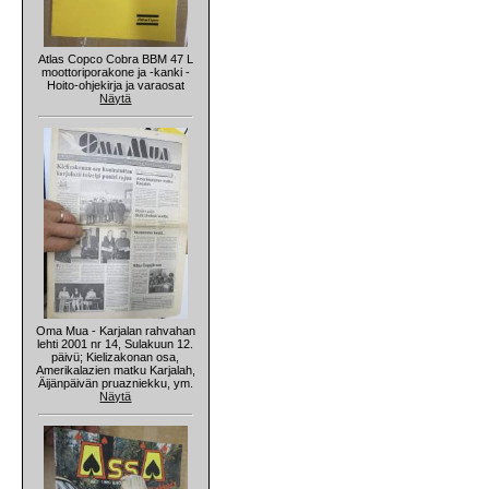
Atlas Copco Cobra BBM 47 L
moottoriporakone ja -kanki -
Hoito-ohjekirja ja varaosat
Näytä
Oma Mua - Karjalan rahvahan
lehti 2001 nr 14, Sulakuun 12.
päivü; Kielizakonan osa,
Amerikalazien matku Karjalah,
Äijänpäivän pruazniekku, ym.
Näytä