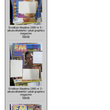
Erotiikan Maailma 1990 nr 5 -
aikuisviihdelehti / adult graphics
magazine
Näytä
Erotiikan Maailma 1995 nr 3 -
aikuisviihdelehti / adult graphics
magazine
Näytä