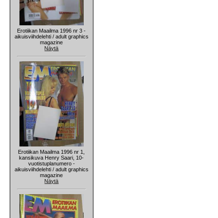
Erotiikan Maailma 1996 nr 3 -
aikuisviihdelehti / adult graphics
magazine
Näytä
Erotiikan Maailma 1996 nr 1,
kansikuva Henry Saari, 10-
vuotistuplanumero -
aikuisviihdelehti / adult graphics
magazine
Näytä