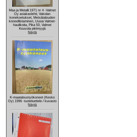
Maa ja Metalli 1971 nr 4 -Valmet
Oy asiakaslehti, Vakolan
konekoetukset, Metsätalouden
koneellistaminen, Uusia Valmet-
haulikoita, Pika 50, Valmet
Kouvola piirimyyjä
Näytä
K-maataloustyökoneet (Kesko
Oy) 1996 -tuoteluettelo / kuvasto
Näytä