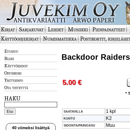
Kirjat
Sarjakuvat
Lehdet
Musiikki
Pienpainatteet
Käyttöohjekirjat
Numismatiikka
Postikortit, kirjelähe
Etusivu
Backdoor Raiders
Blogi
Käyttöehdot
Ostoskori
Yritysinfo
5.00 €
Ota yhteyttä
* 
HAKU
1 kpl
SAATAVILLA
K2
KUNTO
Muu
SIDONTA/PAINOASU
40 viimeksi lisättyä