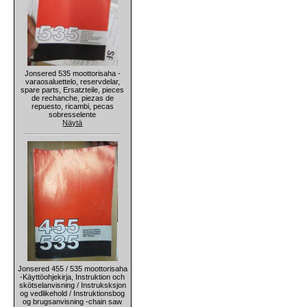
Jonsered 535 moottorisaha -
varaosaluettelo, reservdelar,
spare parts, Ersatzteile, pieces
de rechanche, piezas de
repuesto, ricambi, pecas
sobresselente
Näytä
Jonsered 455 / 535 moottorisaha
-Käyttöohjekirja, Instruktion och
skötselanvisning / Instruksksjon
og vedlikehold / Instruktionsbog
og brugsanvisning -chain saw