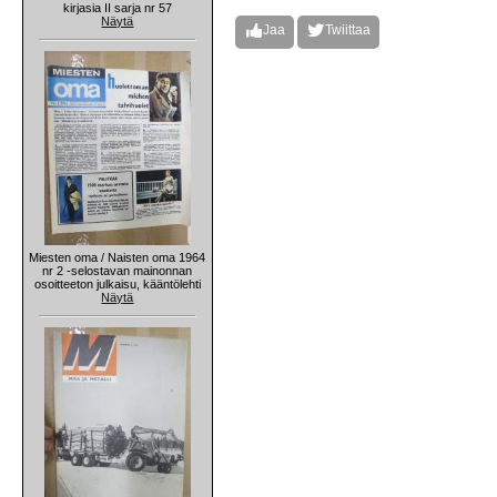
kirjasia II sarja nr 57
Näytä
Jaa
Twiittaa
Miesten oma / Naisten oma 1964
nr 2 -selostavan mainonnan
osoitteeton julkaisu, kääntölehti
Näytä