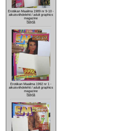
Erotiikan Maailma 1989 nr 9-10 -
aikuisviihdelehti / adult graphics
magazine
Näytä
Erotiikan Maailma 1992 nr 1 -
aikuisviihdelehti / adult graphics
magazine
Näytä