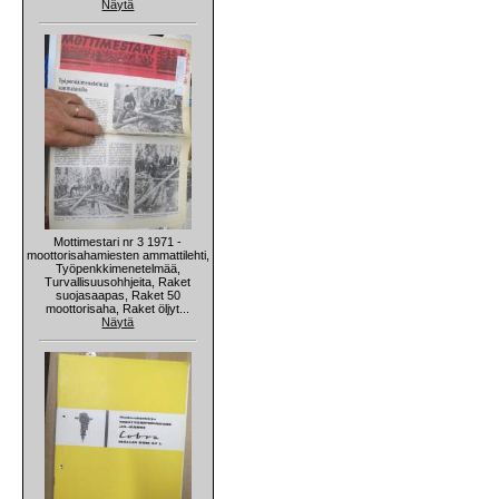
Näytä
Mottimestari nr 3 1971 -
moottorisahamiesten ammattilehti,
Työpenkkimenetelmää,
Turvallisuusohhjeita, Raket
suojasaapas, Raket 50
moottorisaha, Raket öljyt...
Näytä