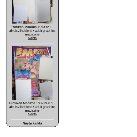
Erotiikan Maailma 1993 nr 1 -
aikuisviihdelehti / adult graphics
magazine
Näytä
Erotiikan Maailma 1992 nr 8-9 -
aikuisviihdelehti / adult graphics
magazine
Näytä
Näytä kaikki