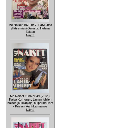
Me Naiset 1979 nr 7, Päivi Uitto
yllätysmissi Oulusta, Helena
Takalo
Näytä
Me Naiset 1986 nr 49 (2.12.),
Kaisa Korhonen, Linnan juhlien
naiset, joululahjoja, huippuneuleet
- Krizian, Aarikka mainos
Näytä