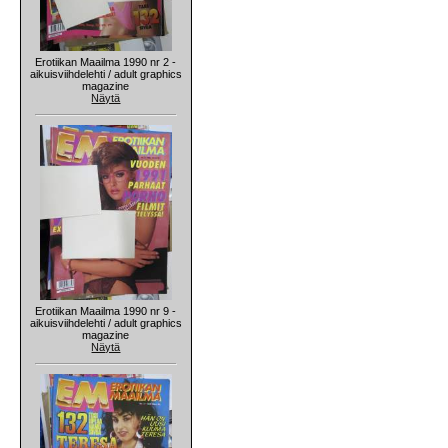
Erotiikan Maailma 1990 nr 2 -
aikuisviihdelehti / adult graphics
magazine
Näytä
Erotiikan Maailma 1990 nr 9 -
aikuisviihdelehti / adult graphics
magazine
Näytä