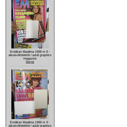
Erotiikan Maailma 1988 nr 8 -
aikuisviihdelehti / adult graphics
magazine
Näytä
Erotiikan Maailma 1988 nr 9 -
aikuisviihdelehti / adult graphics