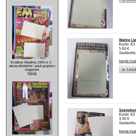
Wahre Lie
Kunto: K3
5.00 €
Saatavilla:
Näytä lisä
Erotiikan Maailma 1993 nr 2 -
aikuisviihdelehti / adult graphics
Lisää
magazine
Näytä
Svensken 
Kunto: K2 
3.00 €
Saatavilla:
Näytä lisä