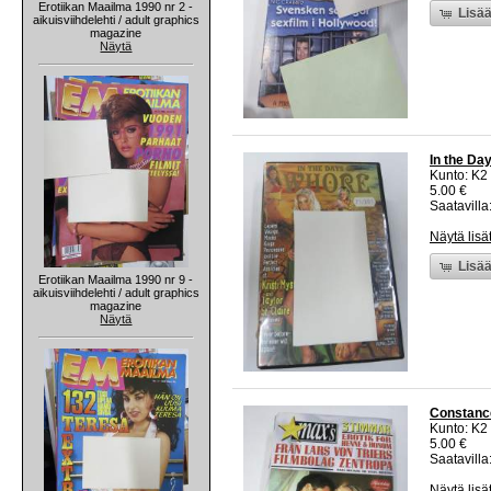
Erotiikan Maailma 1990 nr 2 -
Lisää
aikuisviihdelehti / adult graphics
magazine
Näytä
In the Da
Kunto: K2 
5.00 €
Saatavilla:
Näytä lisä
Lisää
Erotiikan Maailma 1990 nr 9 -
aikuisviihdelehti / adult graphics
magazine
Näytä
Constance
Kunto: K2 
5.00 €
Saatavilla:
Näytä lisä