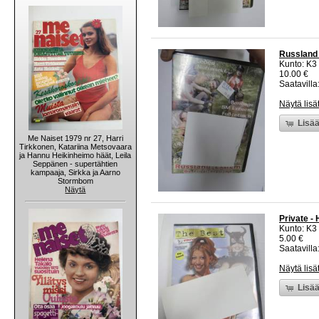
Russland 
Kunto: K3
10.00 €
Saatavilla:
Näytä lisä
Lisää
Me Naiset 1979 nr 27, Harri
Tirkkonen, Katariina Metsovaara
ja Hannu Heikinheimo häät, Leila
Seppänen - supertähtien
kampaaja, Sirkka ja Aarno
Stormbom
Näytä
Private -
Kunto: K3
5.00 €
Saatavilla:
Näytä lisä
Lisää