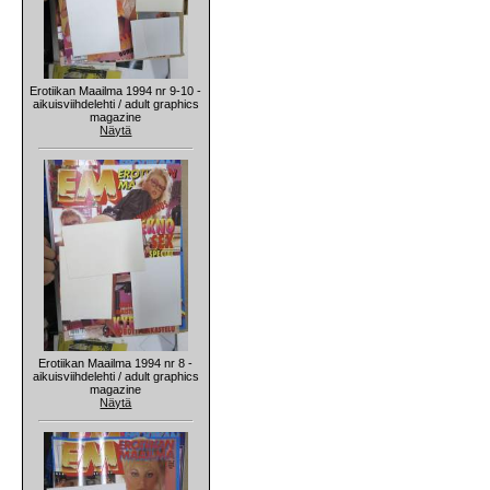
Erotiikan Maailma 1994 nr 9-10 -
aikuisviihdelehti / adult graphics
magazine
Näytä
Erotiikan Maailma 1994 nr 8 -
aikuisviihdelehti / adult graphics
magazine
Näytä