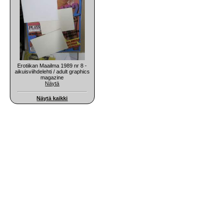
Erotiikan Maailma 1989 nr 8 -
aikuisviihdelehti / adult graphics
magazine
Näytä
Näytä kaikki