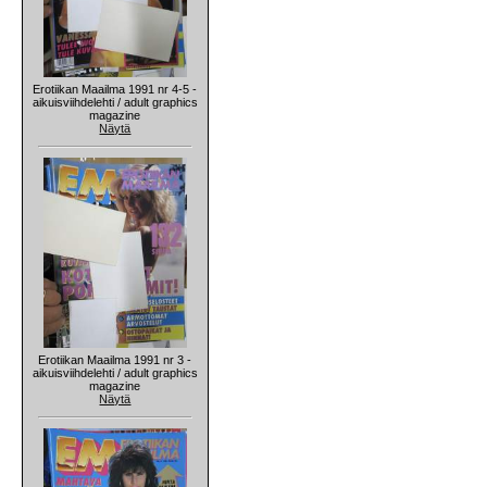
Erotiikan Maailma 1991 nr 4-5 -
aikuisviihdelehti / adult graphics
magazine
Näytä
Erotiikan Maailma 1991 nr 3 -
aikuisviihdelehti / adult graphics
magazine
Näytä