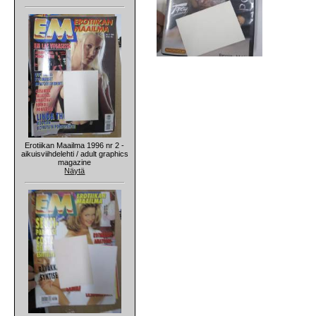
Erotiikan Maailma 1996 nr 2 -
aikuisviihdelehti / adult graphics
magazine
Näytä