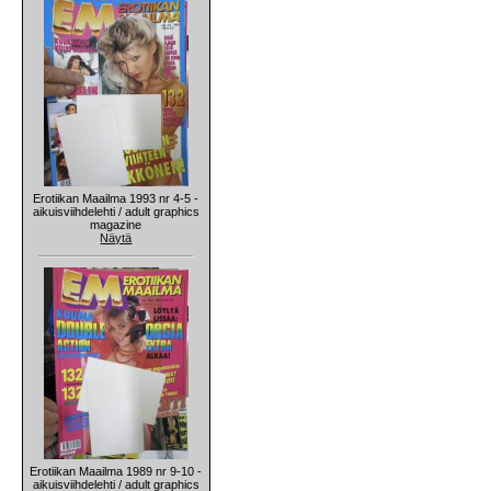
Erotiikan Maailma 1993 nr 4-5 -
aikuisviihdelehti / adult graphics
magazine
Näytä
Erotiikan Maailma 1989 nr 9-10 -
aikuisviihdelehti / adult graphics