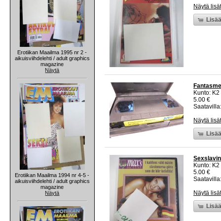
Näytä lisä
Lisää
Erotiikan Maailma 1995 nr 2 -
aikuisviihdelehti / adult graphics
magazine
Näytä
Fantasme
Kunto: K2 
5.00 €
Saatavilla:
Näytä lisä
Lisää
Sexslavin
Kunto: K2 
5.00 €
Erotiikan Maailma 1994 nr 4-5 -
Saatavilla:
aikuisviihdelehti / adult graphics
magazine
Näytä lisä
Näytä
Lisää