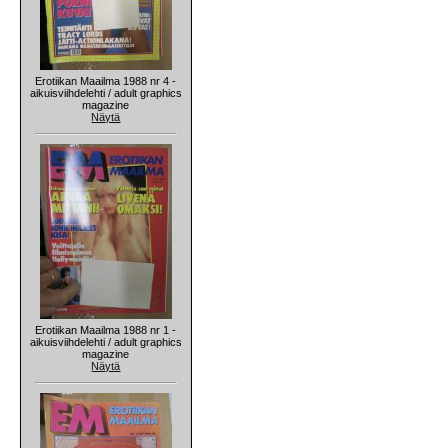
Erotiikan Maailma 1988 nr 4 -
aikuisviihdelehti / adult graphics
magazine
Näytä
Erotiikan Maailma 1988 nr 1 -
aikuisviihdelehti / adult graphics
magazine
Näytä