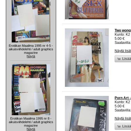
Two wongs
Kunto: K2 
5.00 €
Saatavilla:
Erotiikan Maailma 1995 nr 4-5 -
aikuisviihdelehti / adult graphics
Näytä lisä
magazine
Näytä
Lisää
Porn Art 
Kunto: K2 
5.00 €
Saatavilla:
Näytä lisä
Erotiikan Maailma 1995 nr 8 -
aikuisviihdelehti / adult graphics
magazine
Lisää
Näytä