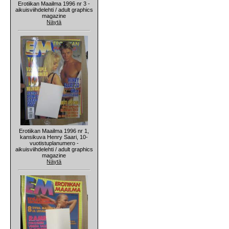
Erotiikan Maailma 1996 nr 3 -
aikuisviihdelehti / adult graphics
magazine
Näytä
Erotiikan Maailma 1996 nr 1,
kansikuva Henry Saari, 10-
vuotistuplanumero -
aikuisviihdelehti / adult graphics
magazine
Näytä