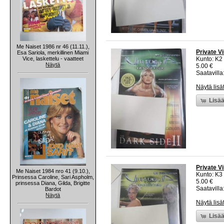
Me Naiset 1986 nr 46 (11.11.),
Private Vi
Esa Sariola, merkillinen Miami
Vice, laskettelu - vaatteet
Kunto: K2 
Näytä
5.00 €
Saatavilla:
Näytä lisä
Lisää
Private Vi
Me Naiset 1984 nro 41 (9.10.),
Kunto: K3
Prinsessa Caroline, Sari Aspholm,
5.00 €
prinsessa Diana, Gilda, Brigitte
Saatavilla:
Bardot
Näytä
Näytä lisä
Lisää