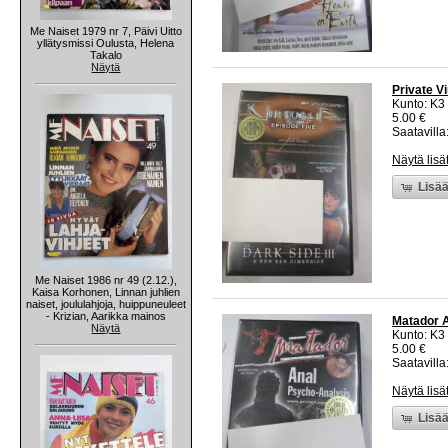
Me Naiset 1979 nr 7, Päivi Uitto
yllätysmissi Oulusta, Helena
Takalo
Näytä
Private Vi
Kunto: K3
5.00 €
Saatavilla:
Näytä lisä
Lisää
Me Naiset 1986 nr 49 (2.12.),
Kaisa Korhonen, Linnan juhlien
naiset, joululahjoja, huippuneuleet
- Krizian, Aarikka mainos
Matador A
Näytä
Kunto: K3
5.00 €
Saatavilla:
Näytä lisä
Lisää