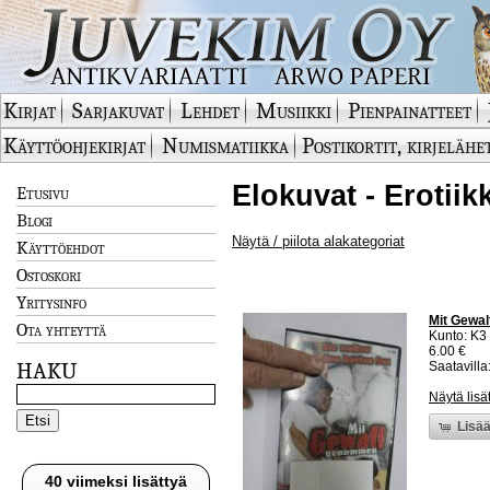
Kirjat
Sarjakuvat
Lehdet
Musiikki
Pienpainatteet
Käyttöohjekirjat
Numismatiikka
Postikortit, kirjelähe
Elokuvat - Erotiik
Etusivu
Blogi
Näytä / piilota alakategoriat
Käyttöehdot
Ostoskori
Yritysinfo
Mit Gewal
Ota yhteyttä
Kunto: K3
6.00 €
HAKU
Saatavilla:
Näytä lisä
Lisää
40 viimeksi lisättyä