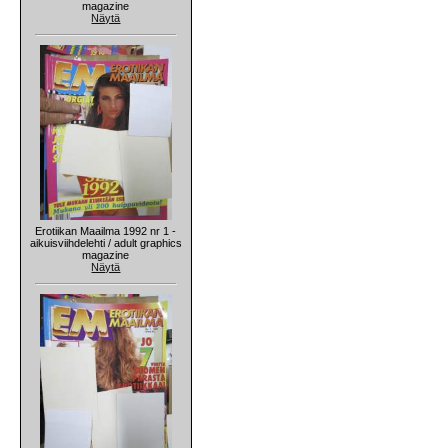
magazine
Näytä
Erotiikan Maailma 1992 nr 1 -
aikuisviihdelehti / adult graphics
magazine
Näytä