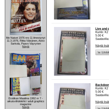
Live and 
Kunto: K2 
5.00 €
Me Naiset 1976 nro 11 ilmestynyt
Saatavilla:
11.3.1976, Riitta Väisänen, Asko
Sarkola, Paavo Väyrynen
Näytä lisä
Näytä
Lisää
Backdoor 
Kunto: K2 
5.00 €
Saatavilla:
Erotiikan Maailma 1992 nr 7 -
aikuisviihdelehti / adult graphics
Näytä lisä
magazine
Näytä
Lisää