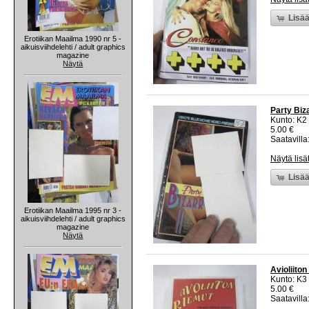
Lisää
Erotiikan Maailma 1990 nr 5 -
aikuisviihdelehti / adult graphics
magazine
Näytä
Party Biz
Kunto: K2 
5.00 €
Saatavilla:
Näytä lisä
Lisää
Erotiikan Maailma 1995 nr 3 -
aikuisviihdelehti / adult graphics
magazine
Näytä
Avioliiton
Kunto: K3
5.00 €
Saatavilla: