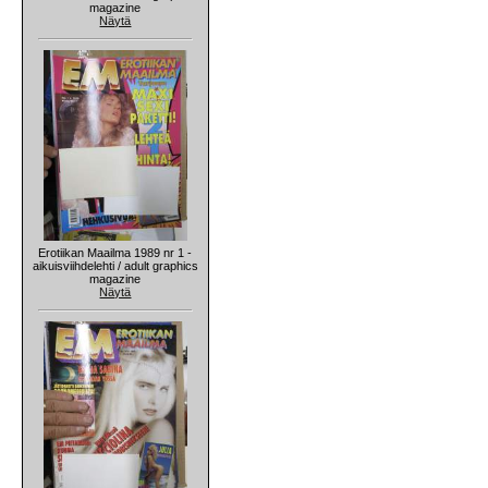
magazine
Näytä
Erotiikan Maailma 1989 nr 1 -
aikuisviihdelehti / adult graphics
magazine
Näytä