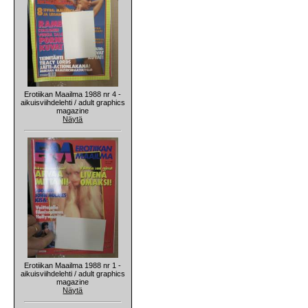
Erotiikan Maailma 1988 nr 4 -
aikuisviihdelehti / adult graphics
magazine
Näytä
Erotiikan Maailma 1988 nr 1 -
aikuisviihdelehti / adult graphics
magazine
Näytä