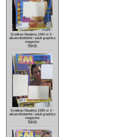
Erotiikan Maailma 1990 nr 5 -
aikuisviihdelehti / adult graphics
magazine
Näytä
Erotiikan Maailma 1995 nr 3 -
aikuisviihdelehti / adult graphics
magazine
Näytä