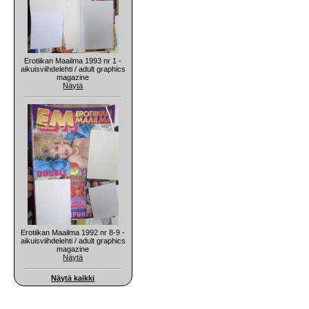
Erotiikan Maailma 1993 nr 1 -
aikuisviihdelehti / adult graphics
magazine
Näytä
Erotiikan Maailma 1992 nr 8-9 -
aikuisviihdelehti / adult graphics
magazine
Näytä
Näytä kaikki