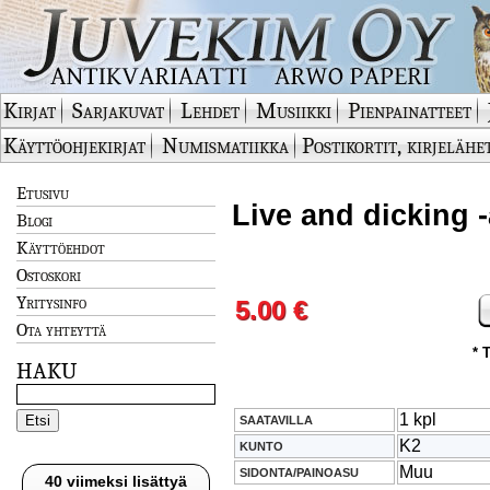
Kirjat
Sarjakuvat
Lehdet
Musiikki
Pienpainatteet
Käyttöohjekirjat
Numismatiikka
Postikortit, kirjelähe
Etusivu
Live and dicking 
Blogi
Käyttöehdot
Ostoskori
Yritysinfo
5.00 €
Ota yhteyttä
* 
HAKU
1 kpl
SAATAVILLA
K2
KUNTO
Muu
SIDONTA/PAINOASU
40 viimeksi lisättyä