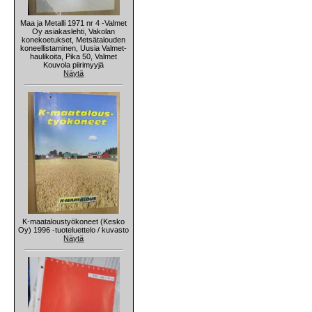
Maa ja Metalli 1971 nr 4 -Valmet
Oy asiakaslehti, Vakolan
konekoetukset, Metsätalouden
koneellistaminen, Uusia Valmet-
haulikoita, Pika 50, Valmet
Kouvola piirimyyjä
Näytä
K-maataloustyökoneet (Kesko
Oy) 1996 -tuoteluettelo / kuvasto
Näytä