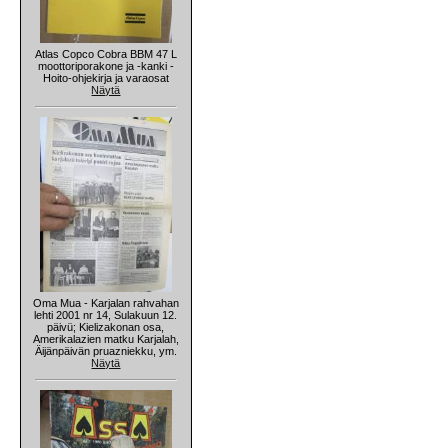
Atlas Copco Cobra BBM 47 L
moottoriporakone ja -kanki -
Hoito-ohjekirja ja varaosat
Näytä
Oma Mua - Karjalan rahvahan
lehti 2001 nr 14, Sulakuun 12.
päivü; Kielizakonan osa,
Amerikalazien matku Karjalah,
Äijänpäivän pruazniekku, ym.
Näytä