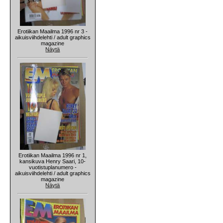
Erotiikan Maailma 1996 nr 3 -
aikuisviihdelehti / adult graphics
magazine
Näytä
Erotiikan Maailma 1996 nr 1,
kansikuva Henry Saari, 10-
vuotistuplanumero -
aikuisviihdelehti / adult graphics
magazine
Näytä