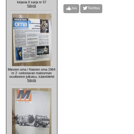
kirjasia II sarja nr 57
Näytä
Jaa
Twiittaa
Miesten oma / Naisten oma 1964
nr 2 -selostavan mainonnan
osoitteeton julkaisu, kääntölehti
Näytä