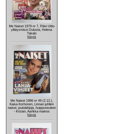
Me Naiset 1979 nr 7, Päivi Uitto
yllätysmissi Oulusta, Helena
Takalo
Näytä
Me Naiset 1986 nr 49 (2.12.),
Kaisa Korhonen, Linnan juhlien
naiset, joululahjoja, huippuneuleet
- Krizian, Aarikka mainos
Näytä