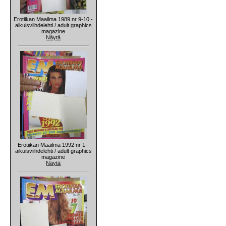
Erotiikan Maailma 1989 nr 9-10 -
aikuisviihdelehti / adult graphics
magazine
Näytä
Erotiikan Maailma 1992 nr 1 -
aikuisviihdelehti / adult graphics
magazine
Näytä