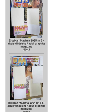
Erotiikan Maailma 1995 nr 2 -
aikuisviihdelehti / adult graphics
magazine
Näytä
Erotiikan Maailma 1994 nr 4-5 -
aikuisviihdelehti / adult graphics
magazine
Näytä