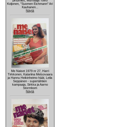
pirtumies, Murhaaja Toivo
Koljonen, "Suomen Eichmann" Ari
Kauhanen...
Näytä
Me Naiset 1979 nr 27, Harri
Tirkkonen, Katariina Metsovaara
ja Hannu Heikinheimo häät, Leila
Seppänen - supertähtien
kampaaja, Sirkka ja Aarno
Stormbom
Näytä