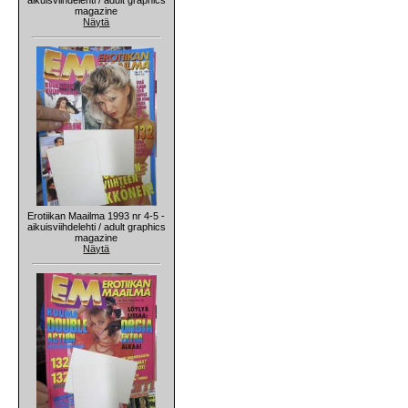
magazine
Näytä
Erotiikan Maailma 1993 nr 4-5 -
aikuisviihdelehti / adult graphics
magazine
Näytä