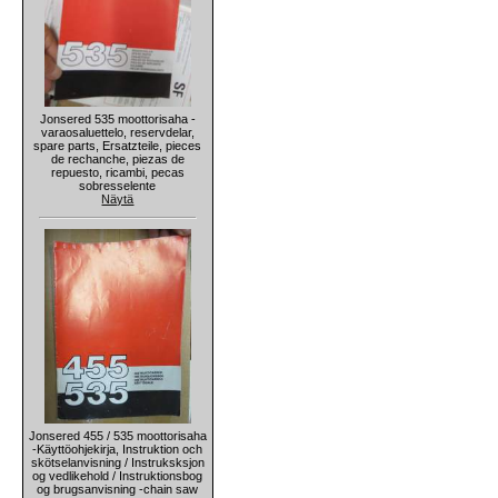
Jonsered 535 moottorisaha -
varaosaluettelo, reservdelar,
spare parts, Ersatzteile, pieces
de rechanche, piezas de
repuesto, ricambi, pecas
sobresselente
Näytä
Jonsered 455 / 535 moottorisaha
-Käyttöohjekirja, Instruktion och
skötselanvisning / Instruksksjon
og vedlikehold / Instruktionsbog
og brugsanvisning -chain saw