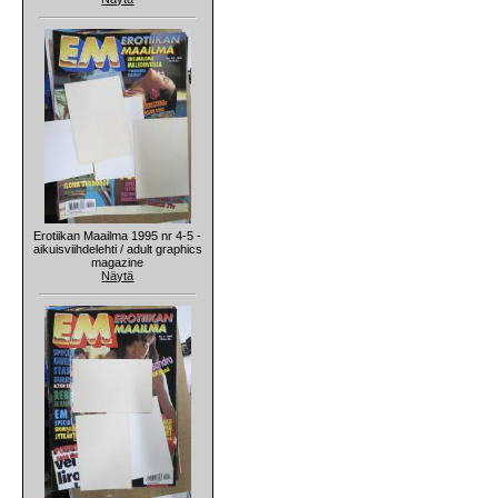
Erotiikan Maailma 1995 nr 4-5 -
aikuisviihdelehti / adult graphics
magazine
Näytä