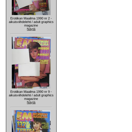
Erotiikan Maailma 1990 nr 2 -
aikuisviihdelehti / adult graphics
magazine
Näytä
Erotiikan Maailma 1990 nr 9 -
aikuisviihdelehti / adult graphics
magazine
Näytä