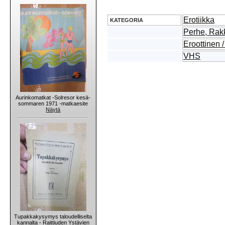
Erotiikka
KATEGORIA
Perhe, Rakk
Eroottinen 
VHS
Aurinkomatkat -Solresor kesä-
sommaren 1971 -matkaesite
Näytä
Tupakkakysymys taloudelliselta
kannalta - Raittiuden Ystävien