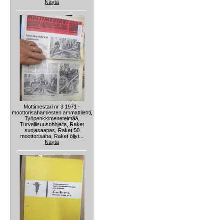
Näytä
Mottimestari nr 3 1971 -
moottorisahamiesten ammattilehti,
Työpenkkimenetelmää,
Turvallisuusohhjeita, Raket
suojasaapas, Raket 50
moottorisaha, Raket öljyt...
Näytä