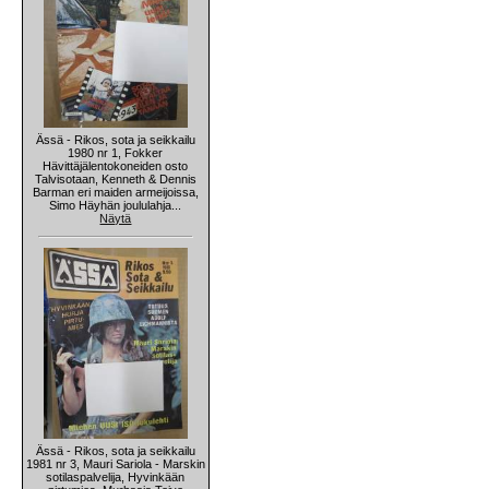
Ässä - Rikos, sota ja seikkailu
1980 nr 1, Fokker
Hävittäjälentokoneiden osto
Talvisotaan, Kenneth & Dennis
Barman eri maiden armeijoissa,
Simo Häyhän joululahja...
Näytä
Ässä - Rikos, sota ja seikkailu
1981 nr 3, Mauri Sariola - Marskin
sotilaspalvelija, Hyvinkään