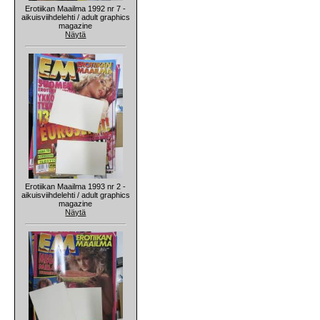
Erotiikan Maailma 1992 nr 7 -
aikuisviihdelehti / adult graphics
magazine
Näytä
Erotiikan Maailma 1993 nr 2 -
aikuisviihdelehti / adult graphics
magazine
Näytä