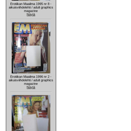
Erotiikan Maailma 1995 nr 8 -
aikuisviihdelehti / adult graphics
magazine
Näytä
Erotiikan Maailma 1996 nr 2 -
aikuisviihdelehti / adult graphics
magazine
Näytä