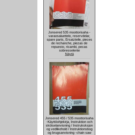
Jonsered 535 moottorisaha -
varaosaluettelo, reservdelar,
spare parts, Ersatzteile, pieces
de rechanche, piezas de
repuesto, ricambi, pecas
sobresselente
Näytä
Jonsered 455 / 535 moottorisaha
-Käyttöohjekirja, Instruktion och
skötselanvisning / Instruksksjon
og vedlikehold / Instruktionsbog
og brugsanvisning -chain saw