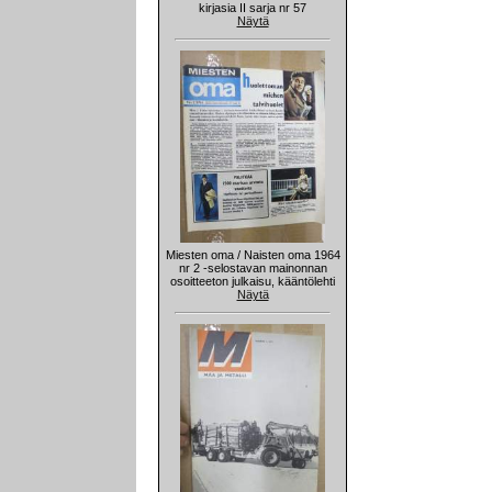
kirjasia II sarja nr 57
Näytä
Miesten oma / Naisten oma 1964
nr 2 -selostavan mainonnan
osoitteeton julkaisu, kääntölehti
Näytä