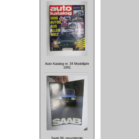
Auto Katalog nr. 34 Modelljahr
1991
Saab 99 -myyntiesite