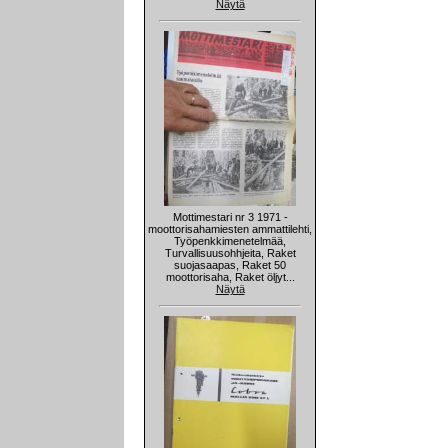
Näytä
Mottimestari nr 3 1971 -
moottorisahamiesten ammattilehti,
Työpenkkimenetelmää,
Turvallisuusohhjeita, Raket
suojasaapas, Raket 50
moottorisaha, Raket öljyt...
Näytä