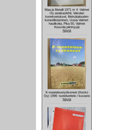
Maa ja Metalli 1971 nr 4 -Valmet
Oy asiakaslehti, Vakolan
konekoetukset, Metsätalouden
koneellistaminen, Uusia Valmet-
haulikoita, Pika 50, Valmet
Kouvola piirimyyjä
Näytä
K-maataloustyökoneet (Kesko
Oy) 1996 -tuoteluettelo / kuvasto
Näytä