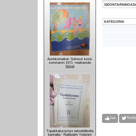
SIDONTA/PAINOAS
KATEGORIA
Aurinkomatkat -Solresor kesä-
sommaren 1971 -matkaesite
Näytä
Jaa
Twiitt
Tupakkakysymys taloudelliselta
kannalta - Raittiuden Ystävien