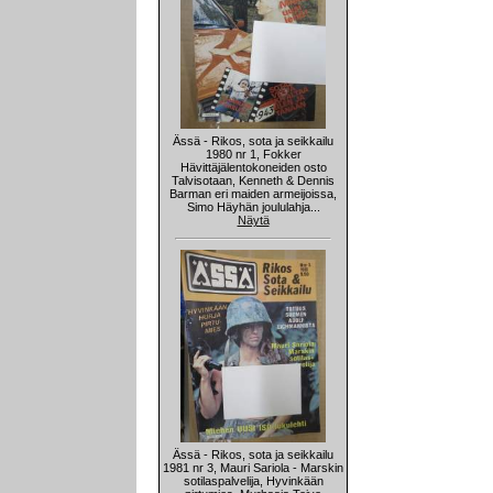
Ässä - Rikos, sota ja seikkailu
1980 nr 1, Fokker
Hävittäjälentokoneiden osto
Talvisotaan, Kenneth & Dennis
Barman eri maiden armeijoissa,
Simo Häyhän joululahja...
Näytä
Ässä - Rikos, sota ja seikkailu
1981 nr 3, Mauri Sariola - Marskin
sotilaspalvelija, Hyvinkään