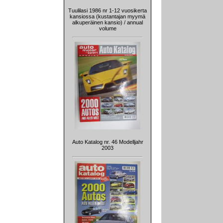
Tuulilasi 1986 nr 1-12 vuosikerta
kansiossa (kustantajan myymä
alkuperäinen kansio) / annual
volume
Auto Katalog nr. 46 Modelljahr
2003