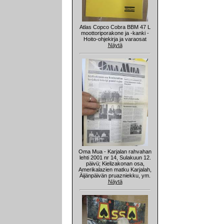
Atlas Copco Cobra BBM 47 L
moottoriporakone ja -kanki -
Hoito-ohjekirja ja varaosat
Näytä
Oma Mua - Karjalan rahvahan
lehti 2001 nr 14, Sulakuun 12.
päivü; Kielizakonan osa,
Amerikalazien matku Karjalah,
Äijänpäivän pruazniekku, ym.
Näytä