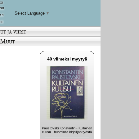
 in
ish
Select Language
▼
an
sh
ut ja viirit
Muut
40 viimeksi myytyä
Paustovski Konstantin - Kultainen
ruusu - huomioita kirjailijan työstä