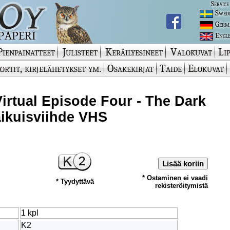
Service
Swed
Germ
Engli
Pienpainatteet
Julisteet
Keräilyesineet
Valokuvat
Lip
ortit, kirjelähetykset ym.
Osakekirjat
Taide
Elokuvat
Virtual Episode Four - The Dark
-aikuisviihde VHS
Lisää koriin
* Ostaminen ei vaadi
* Tyydyttävä
rekisteröitymistä
1 kpl
K2