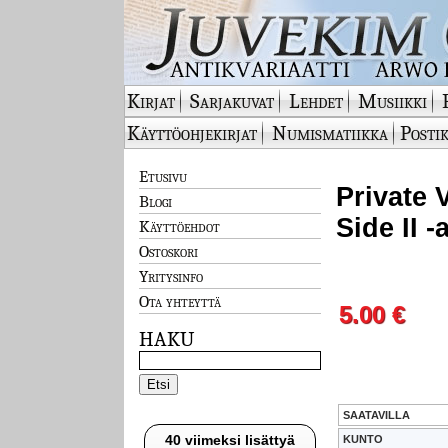
Kirjat
Sarjakuvat
Lehdet
Musiikki
Käyttöohjekirjat
Numismatiikka
Postik
Etusivu
Private 
Blogi
Side II 
Käyttöehdot
Ostoskori
Yritysinfo
Ota yhteyttä
5.00 €
HAKU
SAATAVILLA
40 viimeksi lisättyä
KUNTO