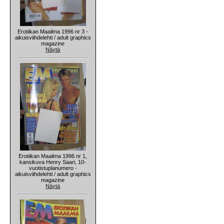
Erotiikan Maailma 1996 nr 3 -
aikuisviihdelehti / adult graphics
magazine
Näytä
Erotiikan Maailma 1996 nr 1,
kansikuva Henry Saari, 10-
vuotistuplanumero -
aikuisviihdelehti / adult graphics
magazine
Näytä