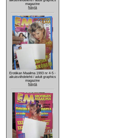
magazine
Näytä
Erotiikan Maailma 1993 nr 4-5 -
aikuisviihdelehti / adult graphics
magazine
Näytä