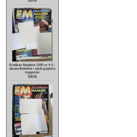
Erotiikan Maailma 1995 nr 4-5 -
aikuisviihdelehti / adult graphics
magazine
Näytä