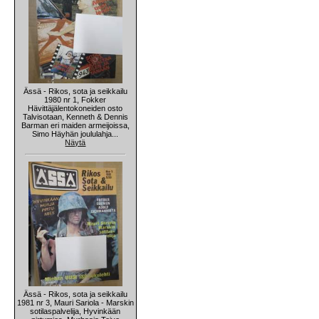
Ässä - Rikos, sota ja seikkailu
1980 nr 1, Fokker
Hävittäjälentokoneiden osto
Talvisotaan, Kenneth & Dennis
Barman eri maiden armeijoissa,
Simo Häyhän joululahja...
Näytä
Ässä - Rikos, sota ja seikkailu
1981 nr 3, Mauri Sariola - Marskin
sotilaspalvelija, Hyvinkään