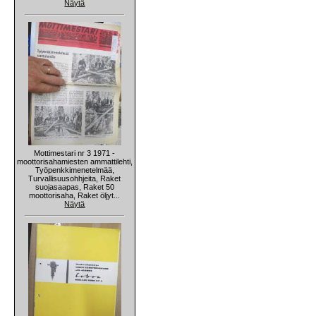
Näytä
Mottimestari nr 3 1971 -
moottorisahamiesten ammattilehti,
Työpenkkimenetelmää,
Turvallisuusohhjeita, Raket
suojasaapas, Raket 50
moottorisaha, Raket öljyt...
Näytä