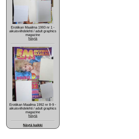
Erotiikan Maailma 1993 nr 1 -
aikuisviihdelehti / adult graphics
magazine
Näytä
Erotiikan Maailma 1992 nr 8-9 -
aikuisviihdelehti / adult graphics
magazine
Näytä
Näytä kaikki