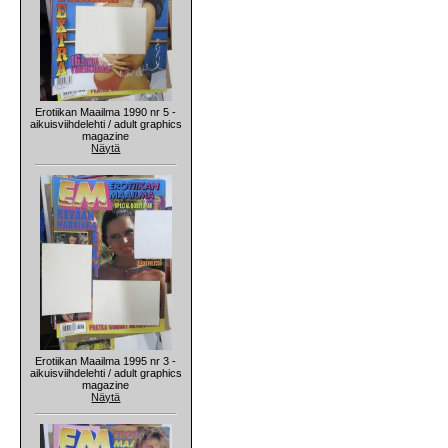
Erotiikan Maailma 1990 nr 5 -
aikuisviihdelehti / adult graphics
magazine
Näytä
Erotiikan Maailma 1995 nr 3 -
aikuisviihdelehti / adult graphics
magazine
Näytä