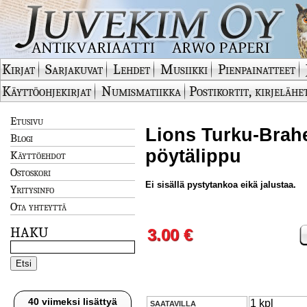
Kirjat
Sarjakuvat
Lehdet
Musiikki
Pienpainatteet
Käyttöohjekirjat
Numismatiikka
Postikortit, kirjelähe
Etusivu
Lions Turku-Brahe 
Blogi
pöytälippu
Käyttöehdot
Ostoskori
Ei sisällä pystytankoa eikä jalustaa.
Yritysinfo
Ota yhteyttä
HAKU
3.00 €
40 viimeksi lisättyä
1 kpl
SAATAVILLA