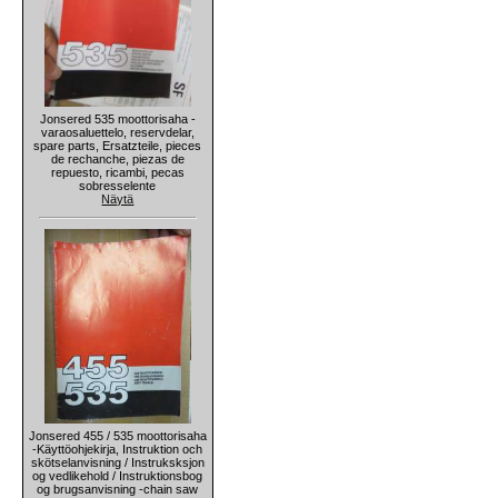
Jonsered 535 moottorisaha -
varaosaluettelo, reservdelar,
spare parts, Ersatzteile, pieces
de rechanche, piezas de
repuesto, ricambi, pecas
sobresselente
Näytä
Jonsered 455 / 535 moottorisaha
-Käyttöohjekirja, Instruktion och
skötselanvisning / Instruksksjon
og vedlikehold / Instruktionsbog
og brugsanvisning -chain saw