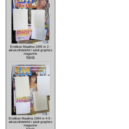
Erotiikan Maailma 1995 nr 2 -
aikuisviihdelehti / adult graphics
magazine
Näytä
Erotiikan Maailma 1994 nr 4-5 -
aikuisviihdelehti / adult graphics
magazine
Näytä