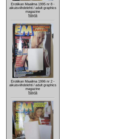
Erotiikan Maailma 1995 nr 8 -
aikuisviihdelehti / adult graphics
magazine
Näytä
Erotiikan Maailma 1996 nr 2 -
aikuisviihdelehti / adult graphics
magazine
Näytä