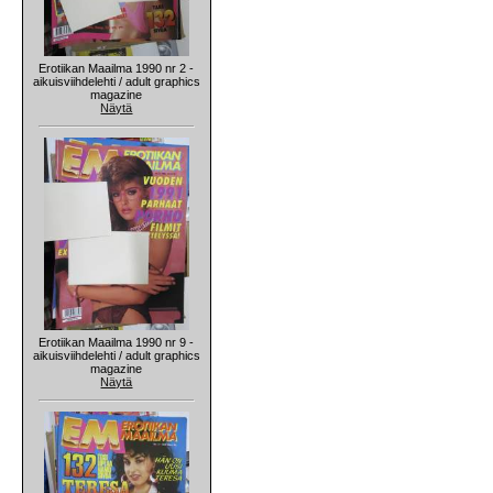
Erotiikan Maailma 1990 nr 2 -
aikuisviihdelehti / adult graphics
magazine
Näytä
Erotiikan Maailma 1990 nr 9 -
aikuisviihdelehti / adult graphics
magazine
Näytä