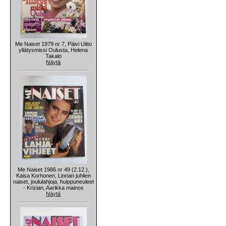
Me Naiset 1979 nr 7, Päivi Uitto
yllätysmissi Oulusta, Helena
Takalo
Näytä
Me Naiset 1986 nr 49 (2.12.),
Kaisa Korhonen, Linnan juhlien
naiset, joululahjoja, huippuneuleet
- Krizian, Aarikka mainos
Näytä