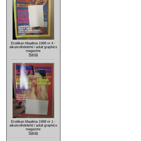
Erotiikan Maailma 1988 nr 4 -
aikuisviihdelehti / adult graphics
magazine
Näytä
Erotiikan Maailma 1988 nr 1 -
aikuisviihdelehti / adult graphics
magazine
Näytä