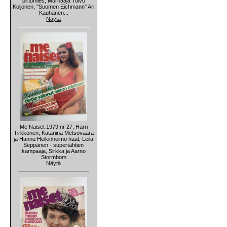
pirtumies, Murhaaja Toivo
Koljonen, "Suomen Eichmann" Ari
Kauhanen...
Näytä
Me Naiset 1979 nr 27, Harri
Tirkkonen, Katariina Metsovaara
ja Hannu Heikinheimo häät, Leila
Seppänen - supertähtien
kampaaja, Sirkka ja Aarno
Stormbom
Näytä