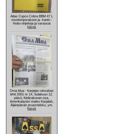
Atlas Copco Cobra BBM 47 L
moottoriporakone ja -kanki -
Hoito-ohjekirja ja varaosat
Näytä
Oma Mua - Karjalan rahvahan
lehti 2001 nr 14, Sulakuun 12.
päivü; Kielizakonan osa,
Amerikalazien matku Karjalah,
Äijänpäivän pruazniekku, ym.
Näytä