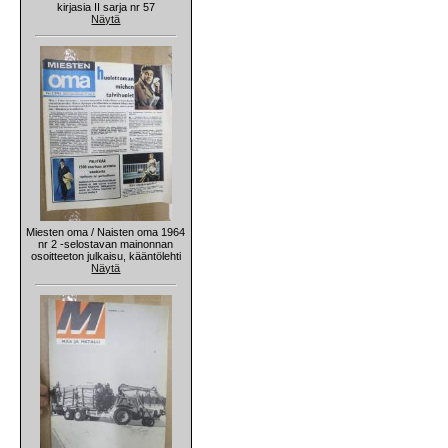
kirjasia II sarja nr 57
Näytä
Miesten oma / Naisten oma 1964
nr 2 -selostavan mainonnan
osoitteeton julkaisu, kääntölehti
Näytä