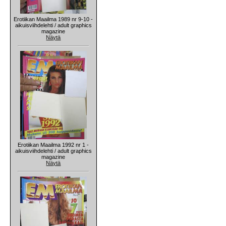
Erotiikan Maailma 1989 nr 9-10 -
aikuisviihdelehti / adult graphics
magazine
Näytä
Erotiikan Maailma 1992 nr 1 -
aikuisviihdelehti / adult graphics
magazine
Näytä