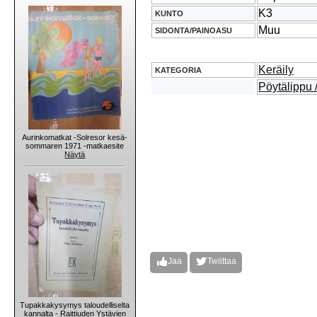
K3
KUNTO
Muu
SIDONTA/PAINOASU
Keräily
KATEGORIA
Pöytälippu 
Aurinkomatkat -Solresor kesä-
sommaren 1971 -matkaesite
Näytä
Jaa
Twiittaa
Tupakkakysymys taloudelliselta
kannalta - Raittiuden Ystävien