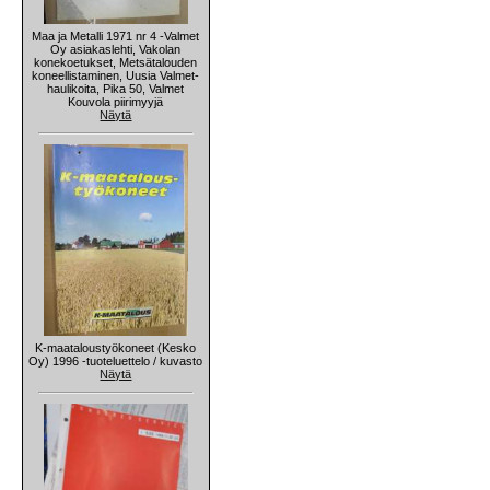
Maa ja Metalli 1971 nr 4 -Valmet
Oy asiakaslehti, Vakolan
konekoetukset, Metsätalouden
koneellistaminen, Uusia Valmet-
haulikoita, Pika 50, Valmet
Kouvola piirimyyjä
Näytä
K-maataloustyökoneet (Kesko
Oy) 1996 -tuoteluettelo / kuvasto
Näytä