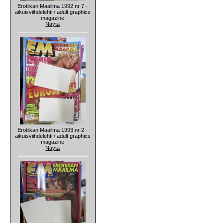
Erotiikan Maailma 1992 nr 7 -
aikuisviihdelehti / adult graphics
magazine
Näytä
Erotiikan Maailma 1993 nr 2 -
aikuisviihdelehti / adult graphics
magazine
Näytä