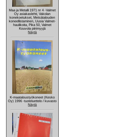
Maa ja Metalli 1971 nr 4 -Valmet
Oy asiakaslehti, Vakolan
konekoetukset, Metsätalouden
koneellistaminen, Uusia Valmet-
haulikoita, Pika 50, Valmet
Kouvola piirimyyjä
Näytä
K-maataloustyökoneet (Kesko
Oy) 1996 -tuoteluettelo / kuvasto
Näytä