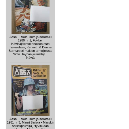
Ässä - Rikos, sota ja seikkailu
1980 nr 1, Fokker
Hävittäjälentokoneiden osto
Talvisotaan, Kenneth & Dennis
Barman eri maiden armeijoissa,
Simo Häyhän joululahja...
Näytä
Ässä - Rikos, sota ja seikkailu
1981 nr 3, Mauri Sariola - Marskin
sotilaspalvelija, Hyvinkään