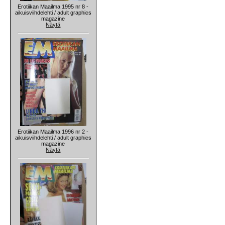
Erotiikan Maailma 1995 nr 8 -
aikuisviihdelehti / adult graphics
magazine
Näytä
Erotiikan Maailma 1996 nr 2 -
aikuisviihdelehti / adult graphics
magazine
Näytä