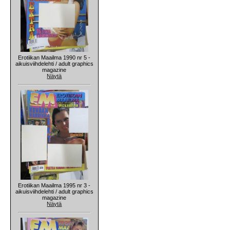
Erotiikan Maailma 1990 nr 5 -
aikuisviihdelehti / adult graphics
magazine
Näytä
Erotiikan Maailma 1995 nr 3 -
aikuisviihdelehti / adult graphics
magazine
Näytä