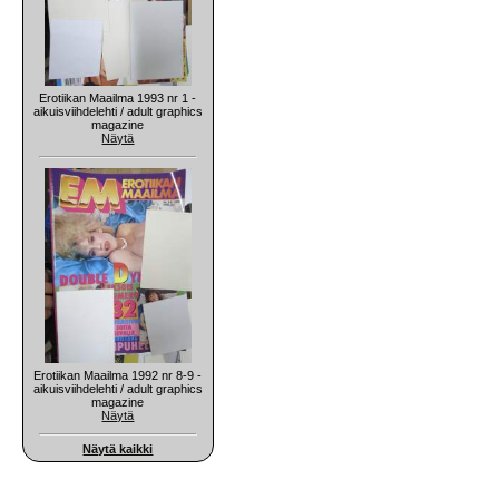
Erotiikan Maailma 1993 nr 1 -
aikuisviihdelehti / adult graphics
magazine
Näytä
Erotiikan Maailma 1992 nr 8-9 -
aikuisviihdelehti / adult graphics
magazine
Näytä
Näytä kaikki