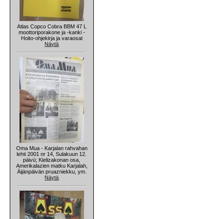
Atlas Copco Cobra BBM 47 L
moottoriporakone ja -kanki -
Hoito-ohjekirja ja varaosat
Näytä
Oma Mua - Karjalan rahvahan
lehti 2001 nr 14, Sulakuun 12.
päivü; Kielizakonan osa,
Amerikalazien matku Karjalah,
Äijänpäivän pruazniekku, ym.
Näytä