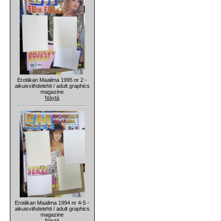
Erotiikan Maailma 1995 nr 2 -
aikuisviihdelehti / adult graphics
magazine
Näytä
Erotiikan Maailma 1994 nr 4-5 -
aikuisviihdelehti / adult graphics
magazine
Näytä