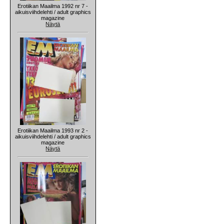
Erotiikan Maailma 1992 nr 7 -
aikuisviihdelehti / adult graphics
magazine
Näytä
Erotiikan Maailma 1993 nr 2 -
aikuisviihdelehti / adult graphics
magazine
Näytä