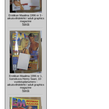
Erotiikan Maailma 1996 nr 3 -
aikuisviihdelehti / adult graphics
magazine
Näytä
Erotiikan Maailma 1996 nr 1,
kansikuva Henry Saari, 10-
vuotistuplanumero -
aikuisviihdelehti / adult graphics
magazine
Näytä