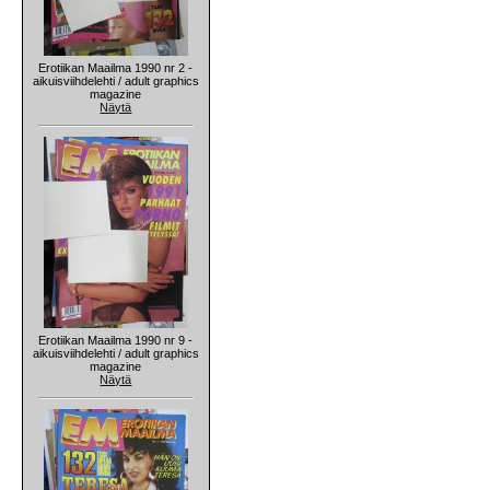
Erotiikan Maailma 1990 nr 2 -
aikuisviihdelehti / adult graphics
magazine
Näytä
Erotiikan Maailma 1990 nr 9 -
aikuisviihdelehti / adult graphics
magazine
Näytä