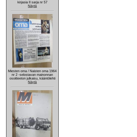
kirjasia II sarja nr 57
Näytä
Miesten oma / Naisten oma 1964
nr 2 -selostavan mainonnan
osoitteeton julkaisu, kääntölehti
Näytä