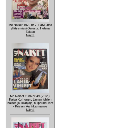
Me Naiset 1979 nr 7, Päivi Uitto
yllätysmissi Oulusta, Helena
Takalo
Näytä
Me Naiset 1986 nr 49 (2.12.),
Kaisa Korhonen, Linnan juhlien
naiset, joululahjoja, huippuneuleet
- Krizian, Aarikka mainos
Näytä