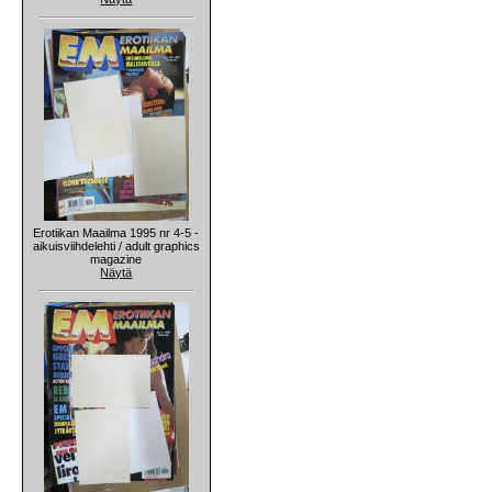
Erotiikan Maailma 1995 nr 4-5 -
aikuisviihdelehti / adult graphics
magazine
Näytä