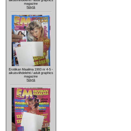
magazine
Näytä
Erotiikan Maailma 1993 nr 4-5 -
aikuisviihdelehti / adult graphics
magazine
Näytä