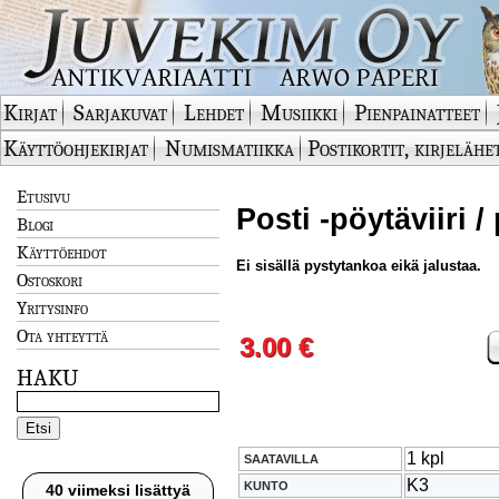
Kirjat
Sarjakuvat
Lehdet
Musiikki
Pienpainatteet
Käyttöohjekirjat
Numismatiikka
Postikortit, kirjelähe
Etusivu
Posti -pöytäviiri /
Blogi
Käyttöehdot
Ei sisällä pystytankoa eikä jalustaa.
Ostoskori
Yritysinfo
Ota yhteyttä
3.00 €
HAKU
1 kpl
SAATAVILLA
K3
KUNTO
40 viimeksi lisättyä