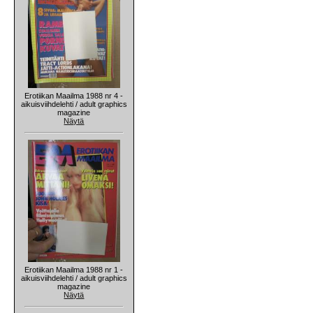
Erotiikan Maailma 1988 nr 4 -
aikuisviihdelehti / adult graphics
magazine
Näytä
Erotiikan Maailma 1988 nr 1 -
aikuisviihdelehti / adult graphics
magazine
Näytä