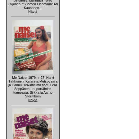
pirtumies, Murhaaja Toivo
Koljonen, "Suomen Eichmann" Ari
Kauhanen...
Näytä
Me Naiset 1979 nr 27, Harri
Tirkkonen, Katariina Metsovaara
ja Hannu Heikinheimo häät, Leila
Seppänen - supertähtien
kampaaja, Sirkka ja Aarno
Stormbom
Näytä