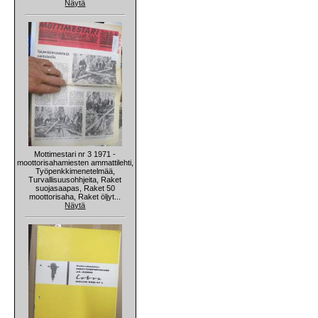
Näytä
Mottimestari nr 3 1971 -
moottorisahamiesten ammattilehti,
Työpenkkimenetelmää,
Turvallisuusohhjeita, Raket
suojasaapas, Raket 50
moottorisaha, Raket öljyt...
Näytä