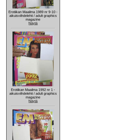
Erotiikan Maailma 1989 nr 9-10 -
aikuisviihdelehti / adult graphics
magazine
Näytä
Erotiikan Maailma 1992 nr 1 -
aikuisviihdelehti / adult graphics
magazine
Näytä