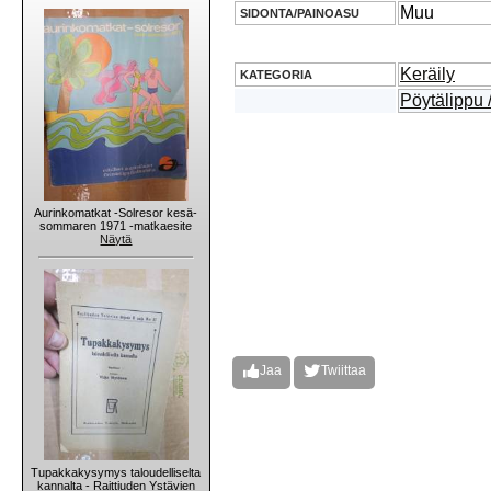
Muu
SIDONTA/PAINOASU
Keräily
KATEGORIA
Pöytälippu 
Aurinkomatkat -Solresor kesä-
sommaren 1971 -matkaesite
Näytä
Jaa
Twiittaa
Tupakkakysymys taloudelliselta
kannalta - Raittiuden Ystävien