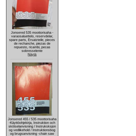
Jonsered 535 moottorisaha -
varaosaluettelo, reservdelar,
spare parts, Ersatzteile, pieces
de rechanche, piezas de
repuesto, ricambi, pecas
sobresselente
Näytä
Jonsered 455 / 535 moottorisaha
-Käyttöohjekirja, Instruktion och
skötselanvisning / Instruksksjon
og vedlikehold / Instruktionsbog
og brugsanvisning -chain saw