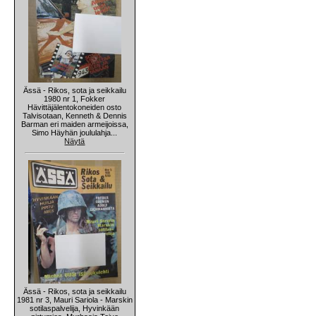
Ässä - Rikos, sota ja seikkailu
1980 nr 1, Fokker
Hävittäjälentokoneiden osto
Talvisotaan, Kenneth & Dennis
Barman eri maiden armeijoissa,
Simo Häyhän joululahja...
Näytä
Ässä - Rikos, sota ja seikkailu
1981 nr 3, Mauri Sariola - Marskin
sotilaspalvelija, Hyvinkään