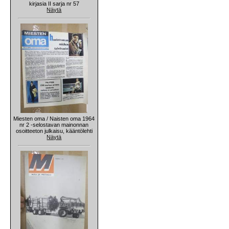
kirjasia II sarja nr 57
Näytä
Miesten oma / Naisten oma 1964
nr 2 -selostavan mainonnan
osoitteeton julkaisu, kääntölehti
Näytä