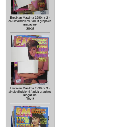
Erotiikan Maailma 1990 nr 2 -
aikuisviihdelehti / adult graphics
magazine
Näytä
Erotiikan Maailma 1990 nr 9 -
aikuisviihdelehti / adult graphics
magazine
Näytä