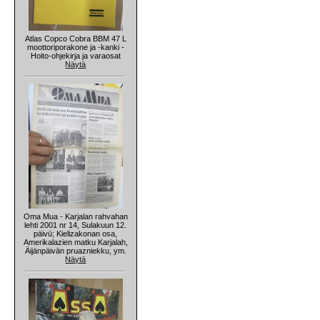
Atlas Copco Cobra BBM 47 L
moottoriporakone ja -kanki -
Hoito-ohjekirja ja varaosat
Näytä
Oma Mua - Karjalan rahvahan
lehti 2001 nr 14, Sulakuun 12.
päivü; Kielizakonan osa,
Amerikalazien matku Karjalah,
Äijänpäivän pruazniekku, ym.
Näytä