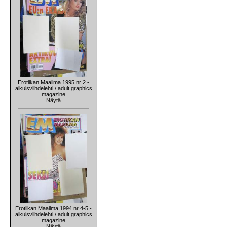
Erotiikan Maailma 1995 nr 2 -
aikuisviihdelehti / adult graphics
magazine
Näytä
Erotiikan Maailma 1994 nr 4-5 -
aikuisviihdelehti / adult graphics
magazine
Näytä