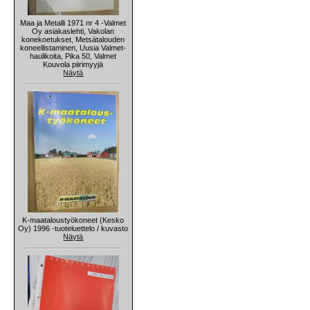
Maa ja Metalli 1971 nr 4 -Valmet
Oy asiakaslehti, Vakolan
konekoetukset, Metsätalouden
koneellistaminen, Uusia Valmet-
haulikoita, Pika 50, Valmet
Kouvola piirimyyjä
Näytä
K-maataloustyökoneet (Kesko
Oy) 1996 -tuoteluettelo / kuvasto
Näytä