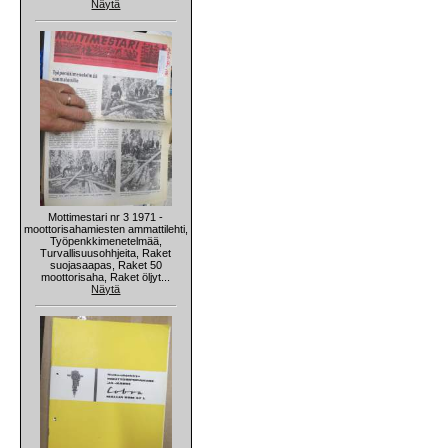
Näytä
Mottimestari nr 3 1971 -
moottorisahamiesten ammattilehti,
Työpenkkimenetelmää,
Turvallisuusohhjeita, Raket
suojasaapas, Raket 50
moottorisaha, Raket öljyt...
Näytä