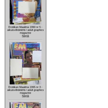
Erotiikan Maailma 1990 nr 5 -
aikuisviihdelehti / adult graphics
magazine
Näytä
Erotiikan Maailma 1995 nr 3 -
aikuisviihdelehti / adult graphics
magazine
Näytä