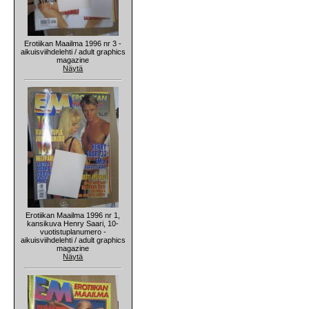
Erotiikan Maailma 1996 nr 3 -
aikuisviihdelehti / adult graphics
magazine
Näytä
Erotiikan Maailma 1996 nr 1,
kansikuva Henry Saari, 10-
vuotistuplanumero -
aikuisviihdelehti / adult graphics
magazine
Näytä