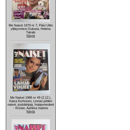
Me Naiset 1979 nr 7, Päivi Uitto
yllätysmissi Oulusta, Helena
Takalo
Näytä
Me Naiset 1986 nr 49 (2.12.),
Kaisa Korhonen, Linnan juhlien
naiset, joululahjoja, huippuneuleet
- Krizian, Aarikka mainos
Näytä