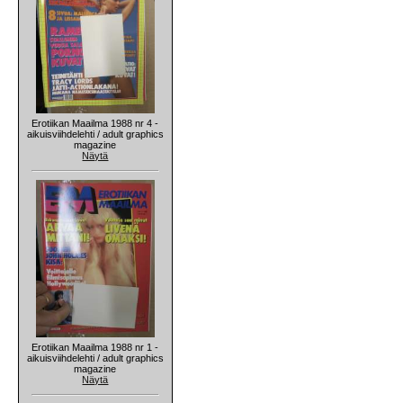
Erotiikan Maailma 1988 nr 4 -
aikuisviihdelehti / adult graphics
magazine
Näytä
Erotiikan Maailma 1988 nr 1 -
aikuisviihdelehti / adult graphics
magazine
Näytä