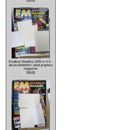
Erotiikan Maailma 1995 nr 4-5 -
aikuisviihdelehti / adult graphics
magazine
Näytä