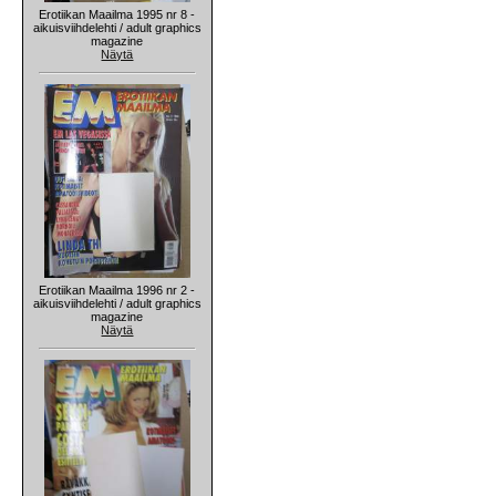
Erotiikan Maailma 1995 nr 8 -
aikuisviihdelehti / adult graphics
magazine
Näytä
Erotiikan Maailma 1996 nr 2 -
aikuisviihdelehti / adult graphics
magazine
Näytä