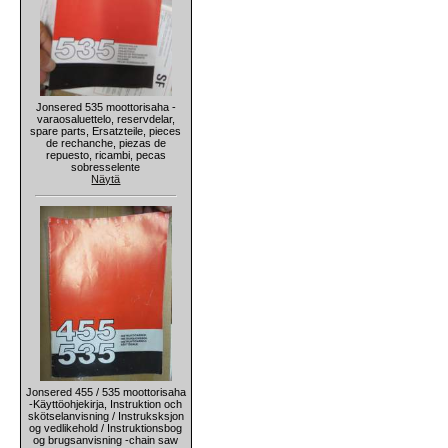
Jonsered 535 moottorisaha -
varaosaluettelo, reservdelar,
spare parts, Ersatzteile, pieces
de rechanche, piezas de
repuesto, ricambi, pecas
sobresselente
Näytä
Jonsered 455 / 535 moottorisaha
-Käyttöohjekirja, Instruktion och
skötselanvisning / Instruksksjon
og vedlikehold / Instruktionsbog
og brugsanvisning -chain saw