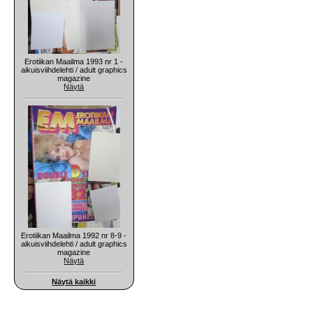
Erotiikan Maailma 1993 nr 1 -
aikuisviihdelehti / adult graphics
magazine
Näytä
Erotiikan Maailma 1992 nr 8-9 -
aikuisviihdelehti / adult graphics
magazine
Näytä
Näytä kaikki