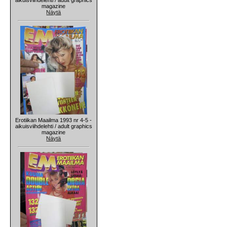
magazine
Näytä
Erotiikan Maailma 1993 nr 4-5 -
aikuisviihdelehti / adult graphics
magazine
Näytä