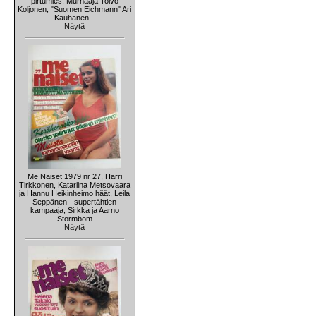
pirtumies, Murhaaja Toivo
Koljonen, "Suomen Eichmann" Ari
Kauhanen...
Näytä
Me Naiset 1979 nr 27, Harri
Tirkkonen, Katariina Metsovaara
ja Hannu Heikinheimo häät, Leila
Seppänen - supertähtien
kampaaja, Sirkka ja Aarno
Stormbom
Näytä