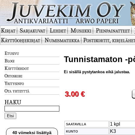
Kirjat
Sarjakuvat
Lehdet
Musiikki
Pienpainatteet
Käyttöohjekirjat
Numismatiikka
Postikortit, kirjelähe
Etusivu
Tunnistamaton -pö
Blogi
Käyttöehdot
Ei sisällä pystytankoa eikä jalustaa.
Ostoskori
Yritysinfo
Ota yhteyttä
3.00 €
HAKU
1 kpl
SAATAVILLA
K3
KUNTO
40 viimeksi lisättyä