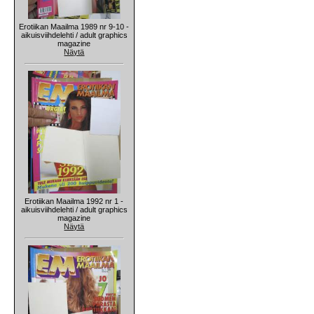
Erotiikan Maailma 1989 nr 9-10 -
aikuisviihdelehti / adult graphics
magazine
Näytä
Erotiikan Maailma 1992 nr 1 -
aikuisviihdelehti / adult graphics
magazine
Näytä