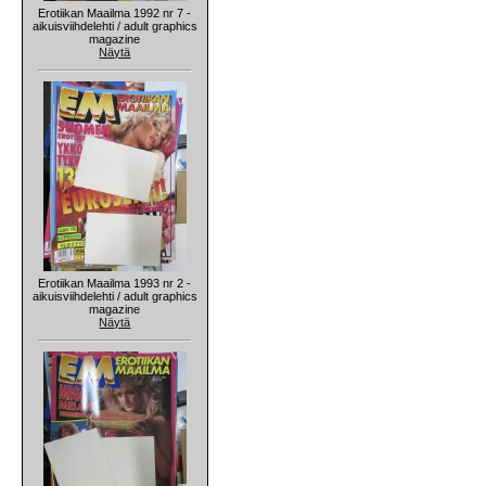
Erotiikan Maailma 1992 nr 7 -
aikuisviihdelehti / adult graphics
magazine
Näytä
Erotiikan Maailma 1993 nr 2 -
aikuisviihdelehti / adult graphics
magazine
Näytä