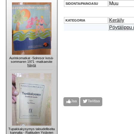
Muu
SIDONTA/PAINOASU
Keräily
KATEGORIA
Pöytälippu 
Aurinkomatkat -Solresor kesä-
sommaren 1971 -matkaesite
Näytä
Jaa
Twiittaa
Tupakkakysymys taloudelliselta
kannalta - Raittiuden Ystävien