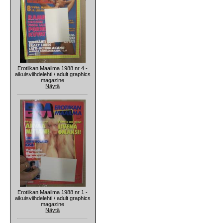
Erotiikan Maailma 1988 nr 4 -
aikuisviihdelehti / adult graphics
magazine
Näytä
Erotiikan Maailma 1988 nr 1 -
aikuisviihdelehti / adult graphics
magazine
Näytä