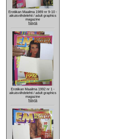
Erotiikan Maailma 1989 nr 9-10 -
aikuisviihdelehti / adult graphics
magazine
Näytä
Erotiikan Maailma 1992 nr 1 -
aikuisviihdelehti / adult graphics
magazine
Näytä