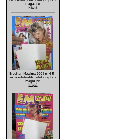
magazine
Näytä
Erotiikan Maailma 1993 nr 4-5 -
aikuisviihdelehti / adult graphics
magazine
Näytä