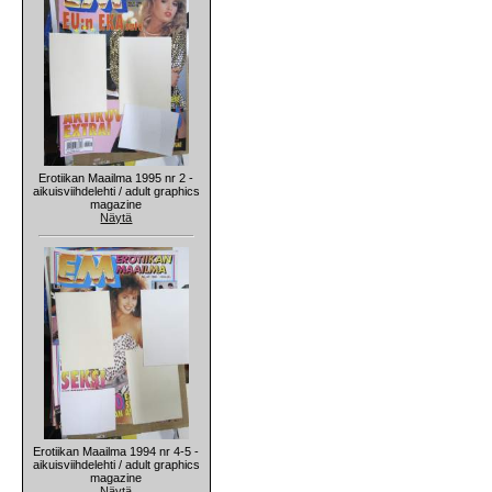
Erotiikan Maailma 1995 nr 2 -
aikuisviihdelehti / adult graphics
magazine
Näytä
Erotiikan Maailma 1994 nr 4-5 -
aikuisviihdelehti / adult graphics
magazine
Näytä