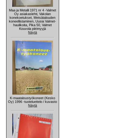
Maa ja Metalli 1971 nr 4 -Valmet
Oy asiakaslehti, Vakolan
konekoetukset, Metsätalouden
koneellistaminen, Uusia Valmet-
haulikoita, Pika 50, Valmet
Kouvola piirimyyjä
Näytä
K-maataloustyökoneet (Kesko
Oy) 1996 -tuoteluettelo / kuvasto
Näytä