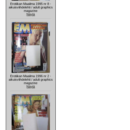
Erotiikan Maailma 1995 nr 8 -
aikuisviihdelehti / adult graphics
magazine
Näytä
Erotiikan Maailma 1996 nr 2 -
aikuisviihdelehti / adult graphics
magazine
Näytä