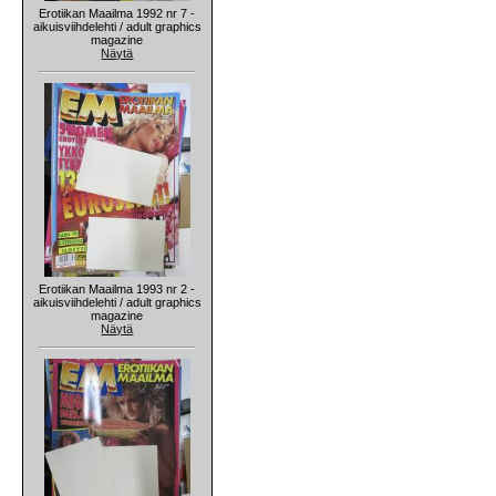
Erotiikan Maailma 1992 nr 7 -
aikuisviihdelehti / adult graphics
magazine
Näytä
Erotiikan Maailma 1993 nr 2 -
aikuisviihdelehti / adult graphics
magazine
Näytä