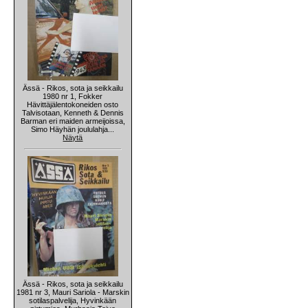
Ässä - Rikos, sota ja seikkailu
1980 nr 1, Fokker
Hävittäjälentokoneiden osto
Talvisotaan, Kenneth & Dennis
Barman eri maiden armeijoissa,
Simo Häyhän joululahja...
Näytä
Ässä - Rikos, sota ja seikkailu
1981 nr 3, Mauri Sariola - Marskin
sotilaspalvelija, Hyvinkään