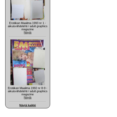
Erotiikan Maailma 1993 nr 1 -
aikuisviihdelehti / adult graphics
magazine
Näytä
Erotiikan Maailma 1992 nr 8-9 -
aikuisviihdelehti / adult graphics
magazine
Näytä
Näytä kaikki