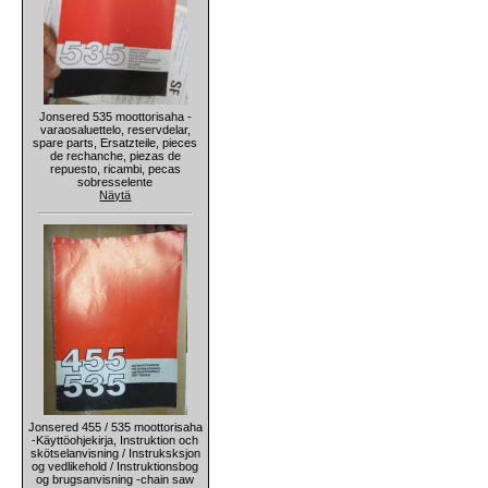
Jonsered 535 moottorisaha -
varaosaluettelo, reservdelar,
spare parts, Ersatzteile, pieces
de rechanche, piezas de
repuesto, ricambi, pecas
sobresselente
Näytä
Jonsered 455 / 535 moottorisaha
-Käyttöohjekirja, Instruktion och
skötselanvisning / Instruksksjon
og vedlikehold / Instruktionsbog
og brugsanvisning -chain saw