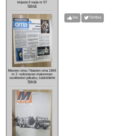
kirjasia II sarja nr 57
Näytä
Jaa
Twiittaa
Miesten oma / Naisten oma 1964
nr 2 -selostavan mainonnan
osoitteeton julkaisu, kääntölehti
Näytä