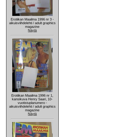
Erotiikan Maailma 1996 nr 3 -
aikuisviihdelehti / adult graphics
magazine
Näytä
Erotiikan Maailma 1996 nr 1,
kansikuva Henry Saari, 10-
vuotistuplanumero -
aikuisviihdelehti / adult graphics
magazine
Näytä