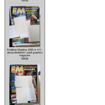
Erotiikan Maailma 1995 nr 4-5 -
aikuisviihdelehti / adult graphics
magazine
Näytä