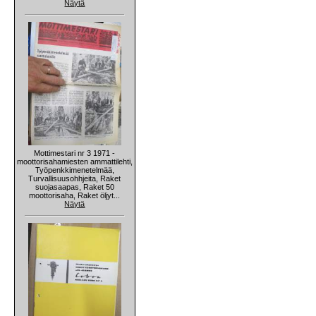
Näytä
Mottimestari nr 3 1971 -
moottorisahamiesten ammattilehti,
Työpenkkimenetelmää,
Turvallisuusohhjeita, Raket
suojasaapas, Raket 50
moottorisaha, Raket öljyt...
Näytä