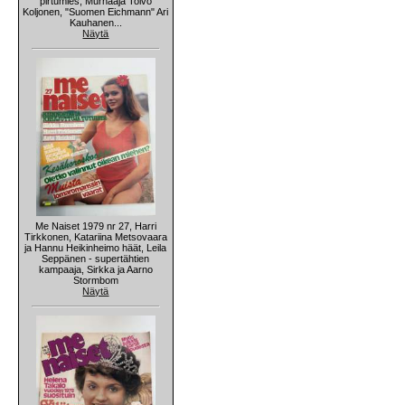
pirtumies, Murhaaja Toivo
Koljonen, "Suomen Eichmann" Ari
Kauhanen...
Näytä
Me Naiset 1979 nr 27, Harri
Tirkkonen, Katariina Metsovaara
ja Hannu Heikinheimo häät, Leila
Seppänen - supertähtien
kampaaja, Sirkka ja Aarno
Stormbom
Näytä