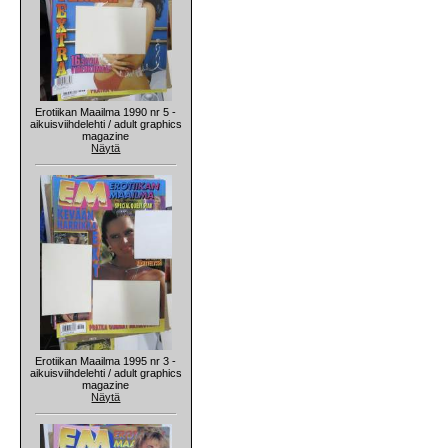
Erotiikan Maailma 1990 nr 5 -
aikuisviihdelehti / adult graphics
magazine
Näytä
Erotiikan Maailma 1995 nr 3 -
aikuisviihdelehti / adult graphics
magazine
Näytä