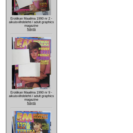
Erotiikan Maailma 1990 nr 2 -
aikuisviihdelehti / adult graphics
magazine
Näytä
Erotiikan Maailma 1990 nr 9 -
aikuisviihdelehti / adult graphics
magazine
Näytä