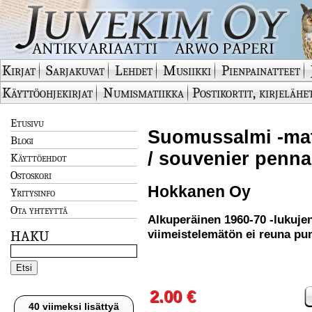
Kirjat
Sarjakuvat
Lehdet
Musiikki
Pienpainatteet
Käyttöohjekirjat
Numismatiikka
Postikortit, kirjelähe
Etusivu
Suomussalmi -matk
Blogi
/ souvenier penna
Käyttöehdot
Ostoskori
Hokkanen Oy
Yritysinfo
Ota yhteyttä
Alkuperäinen 1960-70 -lukujen 
viimeistelemätön ei reuna pu
HAKU
2.00 €
40 viimeksi lisättyä