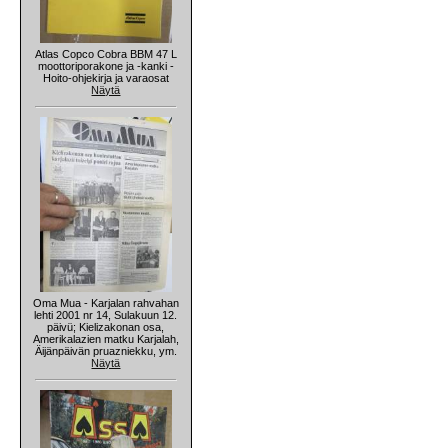
Atlas Copco Cobra BBM 47 L
moottoriporakone ja -kanki -
Hoito-ohjekirja ja varaosat
Näytä
Oma Mua - Karjalan rahvahan
lehti 2001 nr 14, Sulakuun 12.
päivü; Kielizakonan osa,
Amerikalazien matku Karjalah,
Äijänpäivän pruazniekku, ym.
Näytä