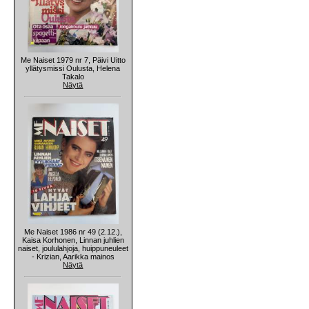
Me Naiset 1979 nr 7, Päivi Uitto
yllätysmissi Oulusta, Helena
Takalo
Näytä
Me Naiset 1986 nr 49 (2.12.),
Kaisa Korhonen, Linnan juhlien
naiset, joululahjoja, huippuneuleet
- Krizian, Aarikka mainos
Näytä