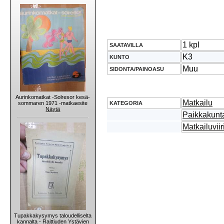
1 kpl
SAATAVILLA
K3
KUNTO
Muu
SIDONTA/PAINOASU
Aurinkomatkat -Solresor kesä-
Matkailu
KATEGORIA
sommaren 1971 -matkaesite
Näytä
Paikkakunta
Matkailuviir
Tupakkakysymys taloudelliselta
kannalta - Raittiuden Ystävien