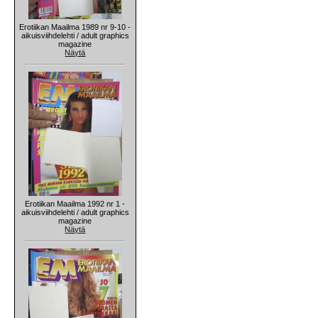
Erotiikan Maailma 1989 nr 9-10 -
aikuisviihdelehti / adult graphics
magazine
Näytä
Erotiikan Maailma 1992 nr 1 -
aikuisviihdelehti / adult graphics
magazine
Näytä