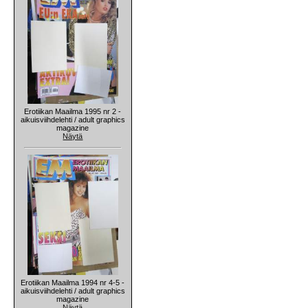
Erotiikan Maailma 1995 nr 2 -
aikuisviihdelehti / adult graphics
magazine
Näytä
Erotiikan Maailma 1994 nr 4-5 -
aikuisviihdelehti / adult graphics
magazine
Näytä