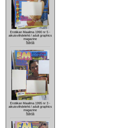
Erotiikan Maailma 1990 nr 5 -
aikuisviihdelehti / adult graphics
magazine
Näytä
Erotiikan Maailma 1995 nr 3 -
aikuisviihdelehti / adult graphics
magazine
Näytä