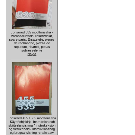
Jonsered 535 moottorisaha -
varaosaluettelo, reservdelar,
spare parts, Ersatzteile, pieces
de rechanche, piezas de
repuesto, ricambi, pecas
sobresselente
Näytä
Jonsered 455 / 535 moottorisaha
-Käyttöohjekirja, Instruktion och
skötselanvisning / Instruksksjon
og vedlikehold / Instruktionsbog
og brugsanvisning -chain saw