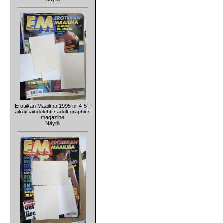
Erotiikan Maailma 1995 nr 4-5 -
aikuisviihdelehti / adult graphics
magazine
Näytä