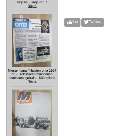
kirjasia II sarja nr 57
Näytä
Jaa
Twiittaa
Miesten oma / Naisten oma 1964
nr 2 -selostavan mainonnan
osoitteeton julkaisu, kääntölehti
Näytä