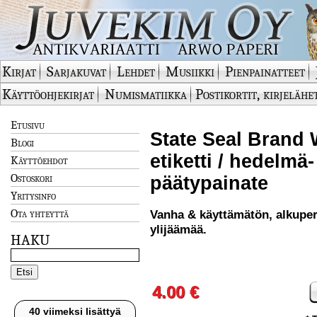
Kirjat
Sarjakuvat
Lehdet
Musiikki
Pienpainatteet
Käyttöohjekirjat
Numismatiikka
Postikortit, kirjelähe
Etusivu
State Seal Brand 
Blogi
etiketti / hedelmä
Käyttöehdot
Ostoskori
päätypainate
Yritysinfo
Ota yhteyttä
Vanha & käyttämätön, alkuper
ylijäämää.
HAKU
4.00 €
40 viimeksi lisättyä