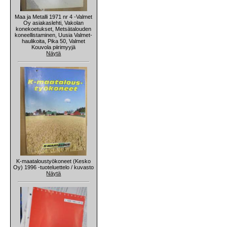
Maa ja Metalli 1971 nr 4 -Valmet
Oy asiakaslehti, Vakolan
konekoetukset, Metsätalouden
koneellistaminen, Uusia Valmet-
haulikoita, Pika 50, Valmet
Kouvola piirimyyjä
Näytä
K-maataloustyökoneet (Kesko
Oy) 1996 -tuoteluettelo / kuvasto
Näytä