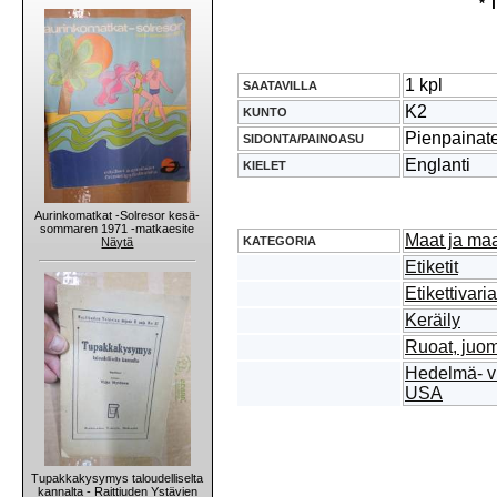
* 
1 kpl
SAATAVILLA
K2
KUNTO
Pienpainat
SIDONTA/PAINOASU
Englanti
KIELET
Aurinkomatkat -Solresor kesä-
sommaren 1971 -matkaesite
Maat ja ma
KATEGORIA
Näytä
Etiketit
Etikettivaria
Keräily
Ruoat, juom
Hedelmä- vi
USA
Tupakkakysymys taloudelliselta
kannalta - Raittiuden Ystävien