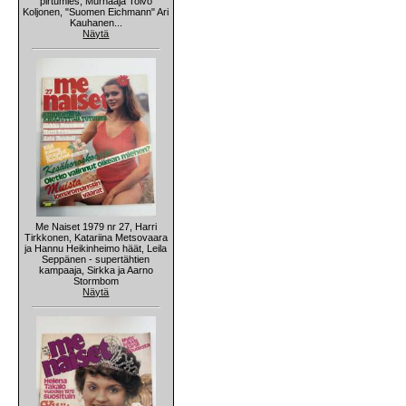
pirtumies, Murhaaja Toivo
Koljonen, "Suomen Eichmann" Ari
Kauhanen...
Näytä
Me Naiset 1979 nr 27, Harri
Tirkkonen, Katariina Metsovaara
ja Hannu Heikinheimo häät, Leila
Seppänen - supertähtien
kampaaja, Sirkka ja Aarno
Stormbom
Näytä