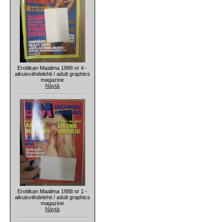
Erotiikan Maailma 1988 nr 4 -
aikuisviihdelehti / adult graphics
magazine
Näytä
Erotiikan Maailma 1988 nr 1 -
aikuisviihdelehti / adult graphics
magazine
Näytä