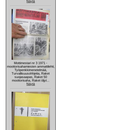
Näytä
Mottimestari nr 3 1971 -
moottorisahamiesten ammattilehti,
Työpenkkimenetelmää,
Turvallisuusohhjeita, Raket
suojasaapas, Raket 50
moottorisaha, Raket öljyt...
Näytä