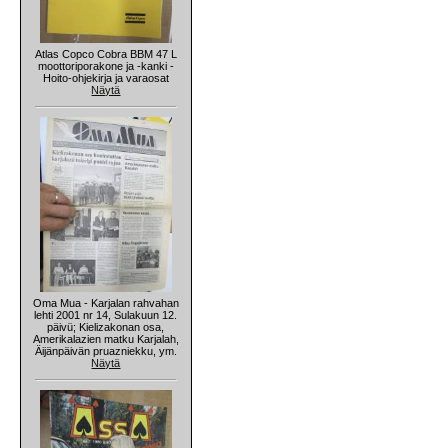
Atlas Copco Cobra BBM 47 L
moottoriporakone ja -kanki -
Hoito-ohjekirja ja varaosat
Näytä
Oma Mua - Karjalan rahvahan
lehti 2001 nr 14, Sulakuun 12.
päivü; Kielizakonan osa,
Amerikalazien matku Karjalah,
Äijänpäivän pruazniekku, ym.
Näytä