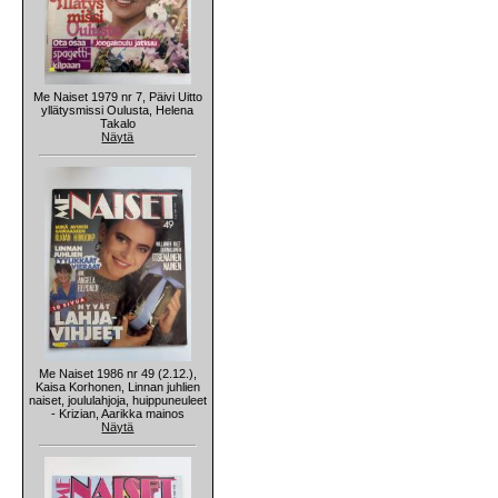
Me Naiset 1979 nr 7, Päivi Uitto
yllätysmissi Oulusta, Helena
Takalo
Näytä
Me Naiset 1986 nr 49 (2.12.),
Kaisa Korhonen, Linnan juhlien
naiset, joululahjoja, huippuneuleet
- Krizian, Aarikka mainos
Näytä