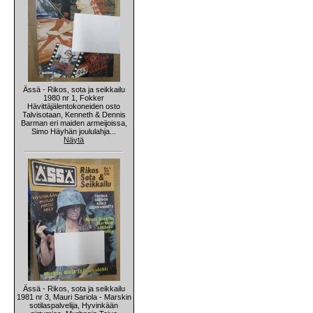
Ässä - Rikos, sota ja seikkailu
1980 nr 1, Fokker
Hävittäjälentokoneiden osto
Talvisotaan, Kenneth & Dennis
Barman eri maiden armeijoissa,
Simo Häyhän joululahja...
Näytä
Ässä - Rikos, sota ja seikkailu
1981 nr 3, Mauri Sariola - Marskin
sotilaspalvelija, Hyvinkään