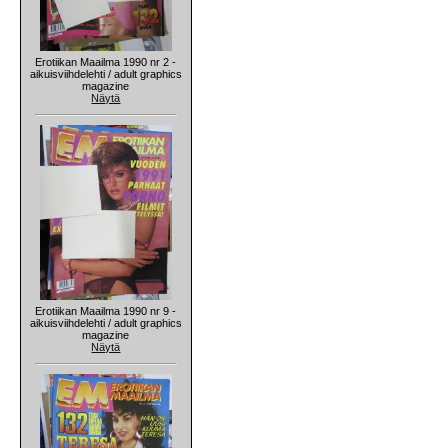
Erotiikan Maailma 1990 nr 2 -
aikuisviihdelehti / adult graphics
magazine
Näytä
Erotiikan Maailma 1990 nr 9 -
aikuisviihdelehti / adult graphics
magazine
Näytä