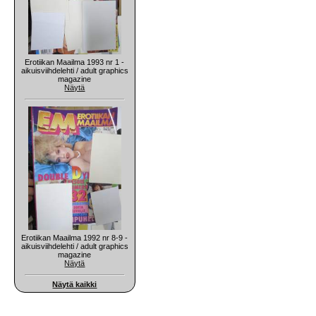
Erotiikan Maailma 1993 nr 1 -
aikuisviihdelehti / adult graphics
magazine
Näytä
Erotiikan Maailma 1992 nr 8-9 -
aikuisviihdelehti / adult graphics
magazine
Näytä
Näytä kaikki