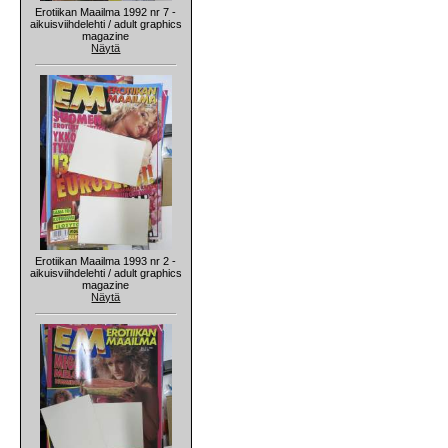
Erotiikan Maailma 1992 nr 7 -
aikuisviihdelehti / adult graphics
magazine
Näytä
Erotiikan Maailma 1993 nr 2 -
aikuisviihdelehti / adult graphics
magazine
Näytä