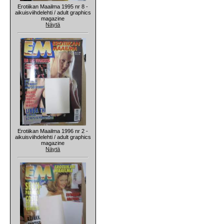
Erotiikan Maailma 1995 nr 8 -
aikuisviihdelehti / adult graphics
magazine
Näytä
Erotiikan Maailma 1996 nr 2 -
aikuisviihdelehti / adult graphics
magazine
Näytä