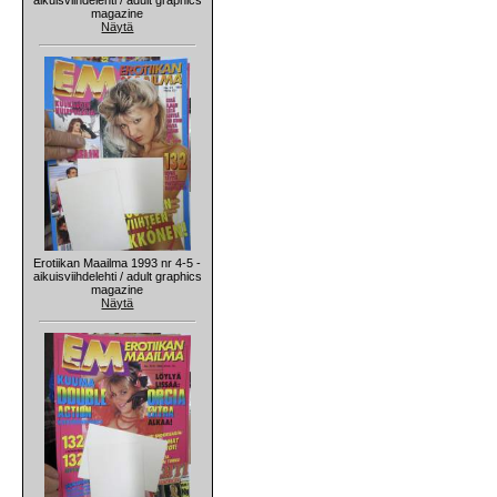
magazine
Näytä
Erotiikan Maailma 1993 nr 4-5 -
aikuisviihdelehti / adult graphics
magazine
Näytä