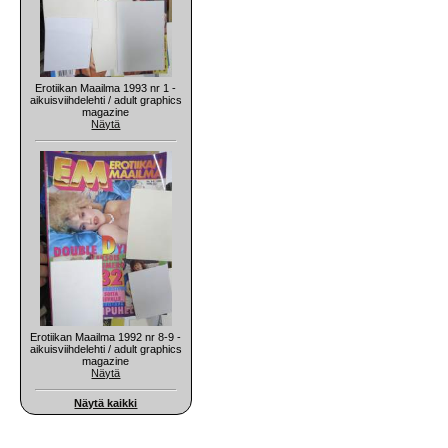
Erotiikan Maailma 1993 nr 1 -
aikuisviihdelehti / adult graphics
magazine
Näytä
Erotiikan Maailma 1992 nr 8-9 -
aikuisviihdelehti / adult graphics
magazine
Näytä
Näytä kaikki