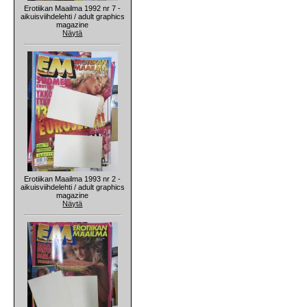
Erotiikan Maailma 1992 nr 7 -
aikuisviihdelehti / adult graphics
magazine
Näytä
Erotiikan Maailma 1993 nr 2 -
aikuisviihdelehti / adult graphics
magazine
Näytä