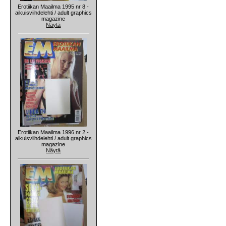
Erotiikan Maailma 1995 nr 8 -
aikuisviihdelehti / adult graphics
magazine
Näytä
Erotiikan Maailma 1996 nr 2 -
aikuisviihdelehti / adult graphics
magazine
Näytä