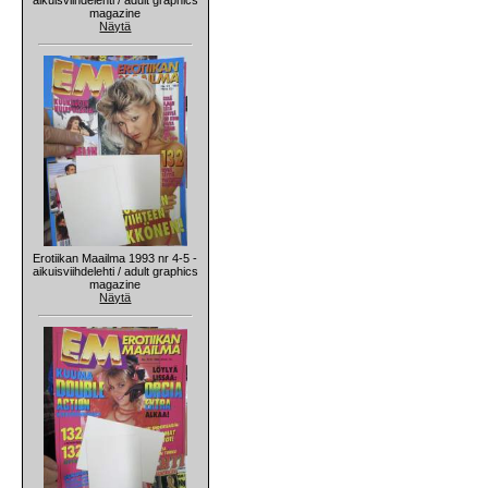
magazine
Näytä
Erotiikan Maailma 1993 nr 4-5 -
aikuisviihdelehti / adult graphics
magazine
Näytä