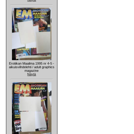
Erotiikan Maailma 1995 nr 4-5 -
aikuisviihdelehti / adult graphics
magazine
Näytä