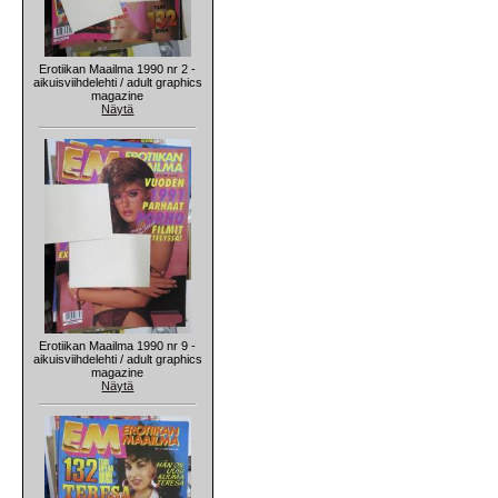
Erotiikan Maailma 1990 nr 2 -
aikuisviihdelehti / adult graphics
magazine
Näytä
Erotiikan Maailma 1990 nr 9 -
aikuisviihdelehti / adult graphics
magazine
Näytä