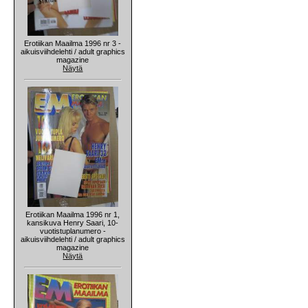
Erotiikan Maailma 1996 nr 3 -
aikuisviihdelehti / adult graphics
magazine
Näytä
Erotiikan Maailma 1996 nr 1,
kansikuva Henry Saari, 10-
vuotistuplanumero -
aikuisviihdelehti / adult graphics
magazine
Näytä