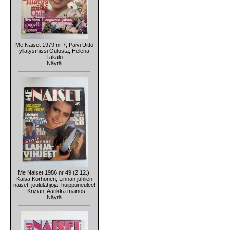
Me Naiset 1979 nr 7, Päivi Uitto
yllätysmissi Oulusta, Helena
Takalo
Näytä
Me Naiset 1986 nr 49 (2.12.),
Kaisa Korhonen, Linnan juhlien
naiset, joululahjoja, huippuneuleet
- Krizian, Aarikka mainos
Näytä