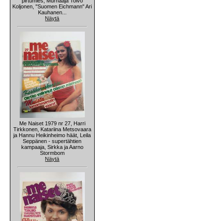
pirtumies, Murhaaja Toivo
Koljonen, "Suomen Eichmann" Ari
Kauhanen...
Näytä
Me Naiset 1979 nr 27, Harri
Tirkkonen, Katariina Metsovaara
ja Hannu Heikinheimo häät, Leila
Seppänen - supertähtien
kampaaja, Sirkka ja Aarno
Stormbom
Näytä