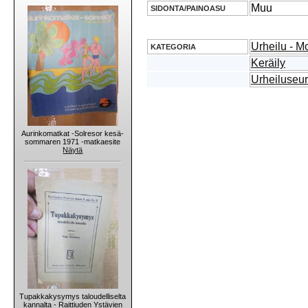
Muu
SIDONTA/PAINOASU
Urheilu - Mo
KATEGORIA
Keräily
Urheiluseur
Aurinkomatkat -Solresor kesä-
sommaren 1971 -matkaesite
Näytä
Tupakkakysymys taloudelliselta
kannalta - Raittiuden Ystävien