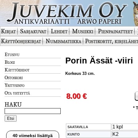
Kirjat
Sarjakuvat
Lehdet
Musiikki
Pienpainatteet
Käyttöohjekirjat
Numismatiikka
Postikortit, kirjelähe
Etusivu
Porin Ässät -viiri
Blogi
Käyttöehdot
Korkeus 33 cm.
Ostoskori
Yritysinfo
Ota yhteyttä
8.00 €
HAKU
* 
1 kpl
SAATAVILLA
K2
KUNTO
40 viimeksi lisättyä