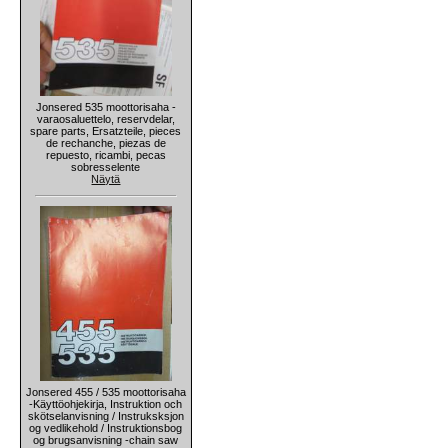
Jonsered 535 moottorisaha -
varaosaluettelo, reservdelar,
spare parts, Ersatzteile, pieces
de rechanche, piezas de
repuesto, ricambi, pecas
sobresselente
Näytä
Jonsered 455 / 535 moottorisaha
-Käyttöohjekirja, Instruktion och
skötselanvisning / Instruksksjon
og vedlikehold / Instruktionsbog
og brugsanvisning -chain saw