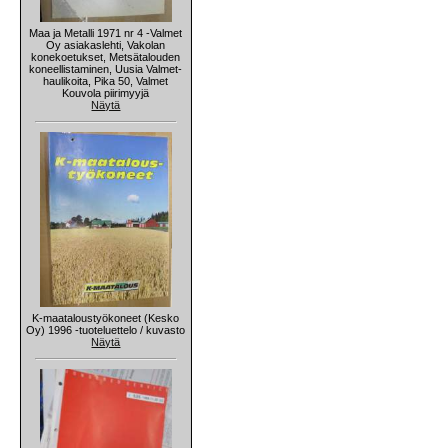
Maa ja Metalli 1971 nr 4 -Valmet
Oy asiakaslehti, Vakolan
konekoetukset, Metsätalouden
koneellistaminen, Uusia Valmet-
haulikoita, Pika 50, Valmet
Kouvola piirimyyjä
Näytä
K-maataloustyökoneet (Kesko
Oy) 1996 -tuoteluettelo / kuvasto
Näytä