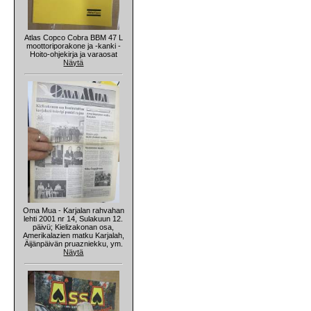
Atlas Copco Cobra BBM 47 L
moottoriporakone ja -kanki -
Hoito-ohjekirja ja varaosat
Näytä
Oma Mua - Karjalan rahvahan
lehti 2001 nr 14, Sulakuun 12.
päivü; Kielizakonan osa,
Amerikalazien matku Karjalah,
Äijänpäivän pruazniekku, ym.
Näytä