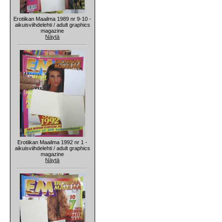
Erotiikan Maailma 1989 nr 9-10 -
aikuisviihdelehti / adult graphics
magazine
Näytä
Erotiikan Maailma 1992 nr 1 -
aikuisviihdelehti / adult graphics
magazine
Näytä