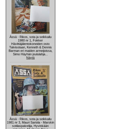
Ässä - Rikos, sota ja seikkailu
1980 nr 1, Fokker
Hävittäjälentokoneiden osto
Talvisotaan, Kenneth & Dennis
Barman eri maiden armeijoissa,
Simo Häyhän joululahja...
Näytä
Ässä - Rikos, sota ja seikkailu
1981 nr 3, Mauri Sariola - Marskin
sotilaspalvelija, Hyvinkään