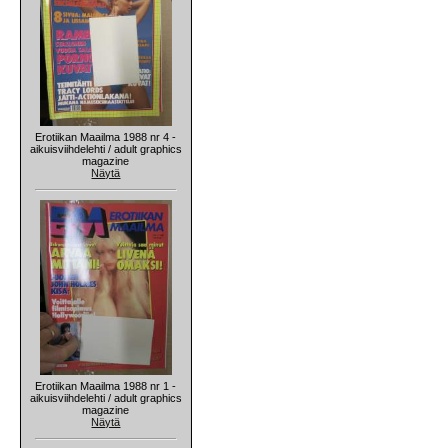
Erotiikan Maailma 1988 nr 4 -
aikuisviihdelehti / adult graphics
magazine
Näytä
Erotiikan Maailma 1988 nr 1 -
aikuisviihdelehti / adult graphics
magazine
Näytä