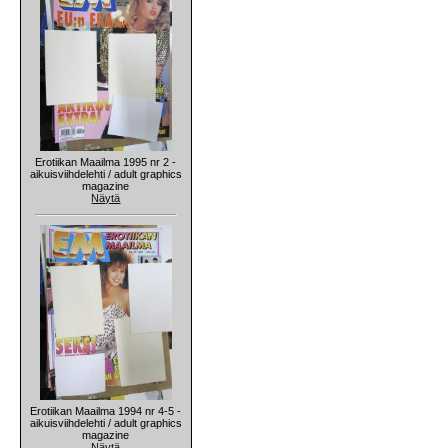
Erotiikan Maailma 1995 nr 2 -
aikuisviihdelehti / adult graphics
magazine
Näytä
Erotiikan Maailma 1994 nr 4-5 -
aikuisviihdelehti / adult graphics
magazine
Näytä