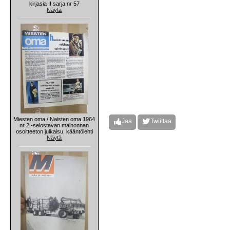
kirjasia II sarja nr 57
Näytä
Miesten oma / Naisten oma 1964
Jaa
Twiittaa
nr 2 -selostavan mainonnan
osoitteeton julkaisu, kääntölehti
Näytä