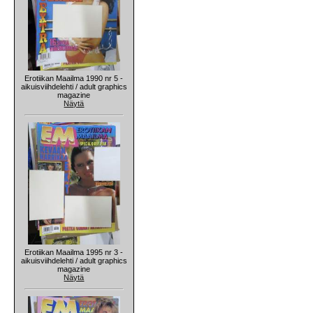
Erotiikan Maailma 1990 nr 5 -
aikuisviihdelehti / adult graphics
magazine
Näytä
Erotiikan Maailma 1995 nr 3 -
aikuisviihdelehti / adult graphics
magazine
Näytä