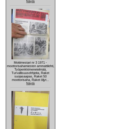
Näytä
Mottimestari nr 3 1971 -
moottorisahamiesten ammattilehti,
Työpenkkimenetelmää,
Turvallisuusohhjeita, Raket
suojasaapas, Raket 50
moottorisaha, Raket öljyt...
Näytä