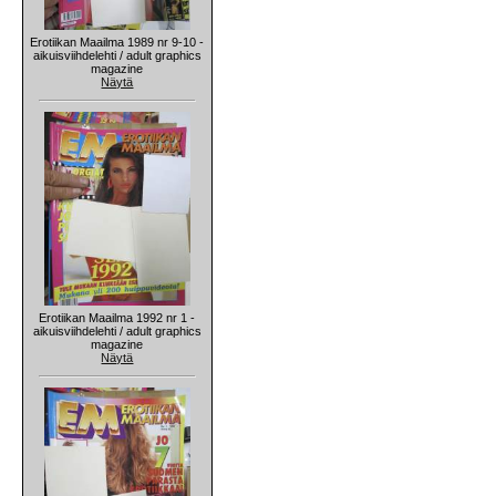
Erotiikan Maailma 1989 nr 9-10 -
aikuisviihdelehti / adult graphics
magazine
Näytä
Erotiikan Maailma 1992 nr 1 -
aikuisviihdelehti / adult graphics
magazine
Näytä