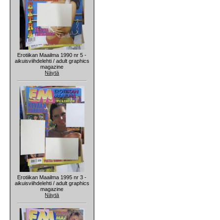
Erotiikan Maailma 1990 nr 5 -
aikuisviihdelehti / adult graphics
magazine
Näytä
Erotiikan Maailma 1995 nr 3 -
aikuisviihdelehti / adult graphics
magazine
Näytä