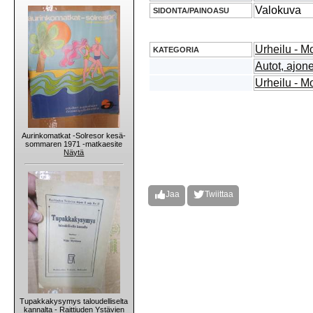
Valokuva
SIDONTA/PAINOASU
Urheilu - Mo
KATEGORIA
Autot, ajon
Urheilu - Mo
Aurinkomatkat -Solresor kesä-
sommaren 1971 -matkaesite
Näytä
Jaa
Twiittaa
Tupakkakysymys taloudelliselta
kannalta - Raittiuden Ystävien