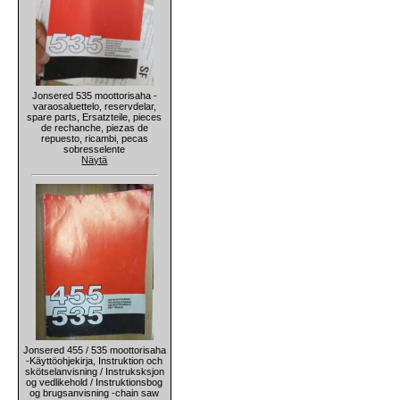
Jonsered 535 moottorisaha -
varaosaluettelo, reservdelar,
spare parts, Ersatzteile, pieces
de rechanche, piezas de
repuesto, ricambi, pecas
sobresselente
Näytä
Jonsered 455 / 535 moottorisaha
-Käyttöohjekirja, Instruktion och
skötselanvisning / Instruksksjon
og vedlikehold / Instruktionsbog
og brugsanvisning -chain saw