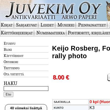
Kirjat
Sarjakuvat
Lehdet
Musiikki
Pienpainatteet
Käyttöohjekirjat
Numismatiikka
Postikortit, kirjelähe
Etusivu
Keijo Rosberg, Fo
Blogi
rally photo
Käyttöehdot
Ostoskori
Yritysinfo
Ota yhteyttä
8.00 €
HAKU
0 kpl (Huom
SAATAVILLA
K3
40 viimeksi lisättyä
KUNTO