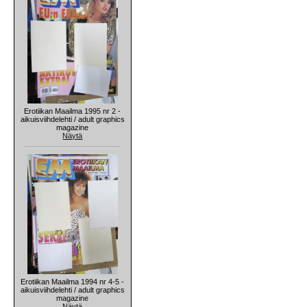
Erotiikan Maailma 1995 nr 2 -
aikuisviihdelehti / adult graphics
magazine
Näytä
Erotiikan Maailma 1994 nr 4-5 -
aikuisviihdelehti / adult graphics
magazine
Näytä