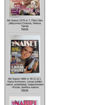
Me Naiset 1979 nr 7, Päivi Uitto
yllätysmissi Oulusta, Helena
Takalo
Näytä
Me Naiset 1986 nr 49 (2.12.),
Kaisa Korhonen, Linnan juhlien
naiset, joululahjoja, huippuneuleet
- Krizian, Aarikka mainos
Näytä