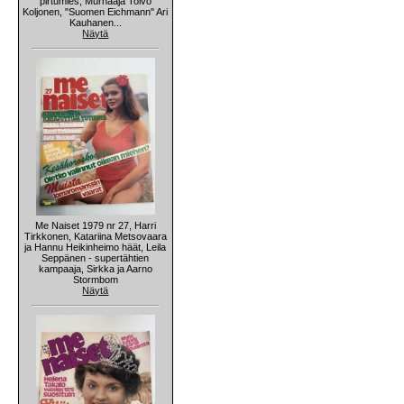
pirtumies, Murhaaja Toivo
Koljonen, "Suomen Eichmann" Ari
Kauhanen...
Näytä
Me Naiset 1979 nr 27, Harri
Tirkkonen, Katariina Metsovaara
ja Hannu Heikinheimo häät, Leila
Seppänen - supertähtien
kampaaja, Sirkka ja Aarno
Stormbom
Näytä