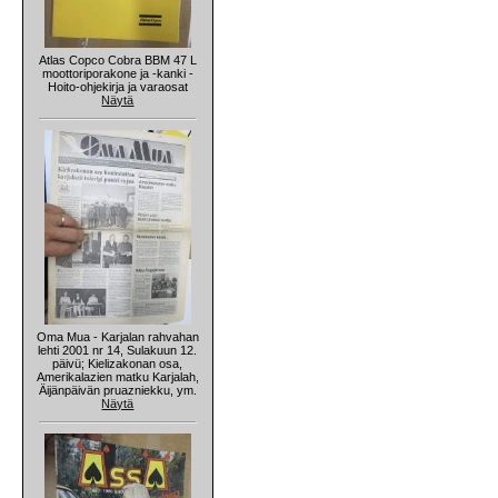
Atlas Copco Cobra BBM 47 L
moottoriporakone ja -kanki -
Hoito-ohjekirja ja varaosat
Näytä
Oma Mua - Karjalan rahvahan
lehti 2001 nr 14, Sulakuun 12.
päivü; Kielizakonan osa,
Amerikalazien matku Karjalah,
Äijänpäivän pruazniekku, ym.
Näytä