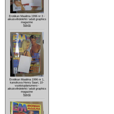
Erotiikan Maailma 1996 nr 3 -
aikuisviihdelehti / adult graphics
magazine
Näytä
Erotiikan Maailma 1996 nr 1,
kansikuva Henry Saari, 10-
vuotistuplanumero -
aikuisviihdelehti / adult graphics
magazine
Näytä