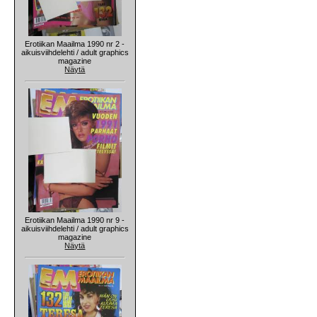
Erotiikan Maailma 1990 nr 2 -
aikuisviihdelehti / adult graphics
magazine
Näytä
Erotiikan Maailma 1990 nr 9 -
aikuisviihdelehti / adult graphics
magazine
Näytä