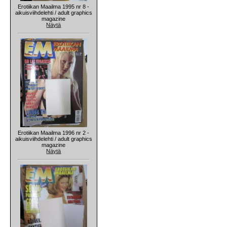
Erotiikan Maailma 1995 nr 8 -
aikuisviihdelehti / adult graphics
magazine
Näytä
Erotiikan Maailma 1996 nr 2 -
aikuisviihdelehti / adult graphics
magazine
Näytä