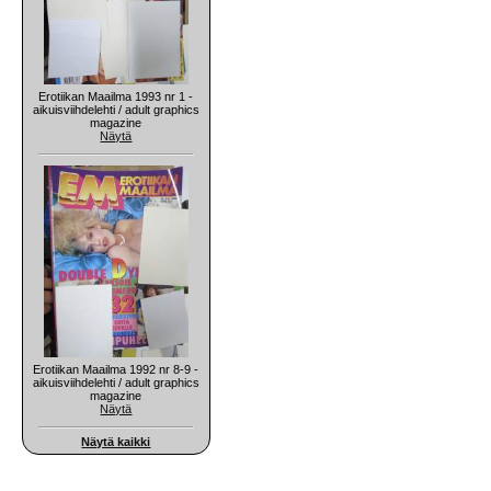
Erotiikan Maailma 1993 nr 1 -
aikuisviihdelehti / adult graphics
magazine
Näytä
Erotiikan Maailma 1992 nr 8-9 -
aikuisviihdelehti / adult graphics
magazine
Näytä
Näytä kaikki