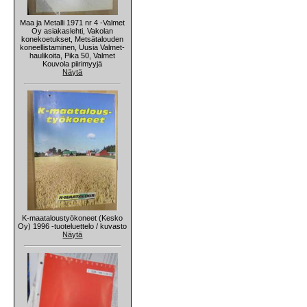
Maa ja Metalli 1971 nr 4 -Valmet
Oy asiakaslehti, Vakolan
konekoetukset, Metsätalouden
koneellistaminen, Uusia Valmet-
haulikoita, Pika 50, Valmet
Kouvola piirimyyjä
Näytä
K-maataloustyökoneet (Kesko
Oy) 1996 -tuoteluettelo / kuvasto
Näytä