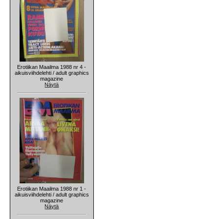
Erotiikan Maailma 1988 nr 4 -
aikuisviihdelehti / adult graphics
magazine
Näytä
Erotiikan Maailma 1988 nr 1 -
aikuisviihdelehti / adult graphics
magazine
Näytä