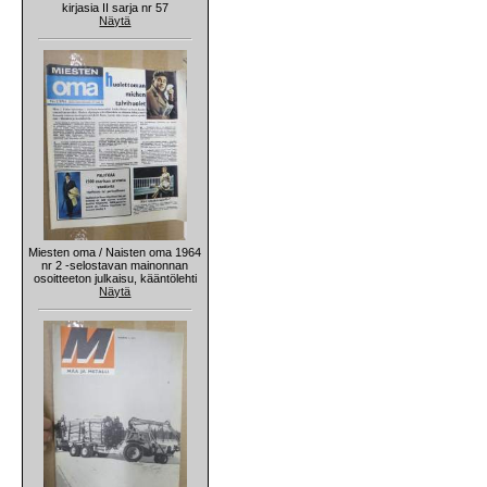
kirjasia II sarja nr 57
Näytä
Miesten oma / Naisten oma 1964
nr 2 -selostavan mainonnan
osoitteeton julkaisu, kääntölehti
Näytä