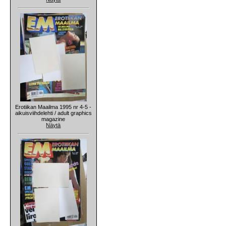
Erotiikan Maailma 1995 nr 4-5 -
aikuisviihdelehti / adult graphics
magazine
Näytä