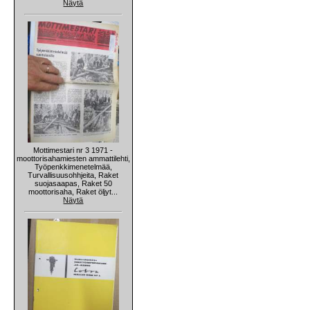
Näytä
Mottimestari nr 3 1971 -
moottorisahamiesten ammattilehti,
Työpenkkimenetelmää,
Turvallisuusohhjeita, Raket
suojasaapas, Raket 50
moottorisaha, Raket öljyt...
Näytä