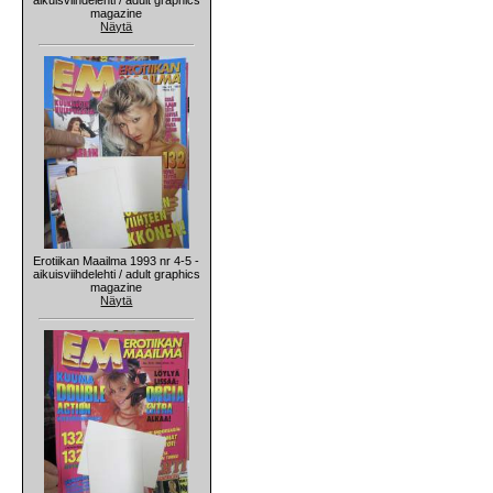
magazine
Näytä
Erotiikan Maailma 1993 nr 4-5 -
aikuisviihdelehti / adult graphics
magazine
Näytä