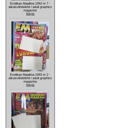
Erotiikan Maailma 1992 nr 7 -
aikuisviihdelehti / adult graphics
magazine
Näytä
Erotiikan Maailma 1993 nr 2 -
aikuisviihdelehti / adult graphics
magazine
Näytä