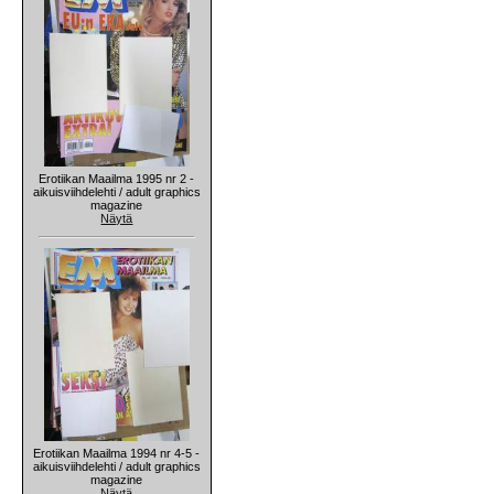
Erotiikan Maailma 1995 nr 2 -
aikuisviihdelehti / adult graphics
magazine
Näytä
Erotiikan Maailma 1994 nr 4-5 -
aikuisviihdelehti / adult graphics
magazine
Näytä