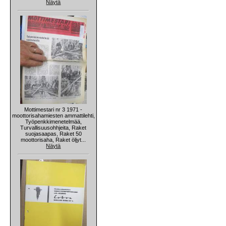
Näytä
Mottimestari nr 3 1971 -
moottorisahamiesten ammattilehti,
Työpenkkimenetelmää,
Turvallisuusohhjeita, Raket
suojasaapas, Raket 50
moottorisaha, Raket öljyt...
Näytä