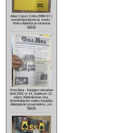
Atlas Copco Cobra BBM 47 L
moottoriporakone ja -kanki -
Hoito-ohjekirja ja varaosat
Näytä
Oma Mua - Karjalan rahvahan
lehti 2001 nr 14, Sulakuun 12.
päivü; Kielizakonan osa,
Amerikalazien matku Karjalah,
Äijänpäivän pruazniekku, ym.
Näytä