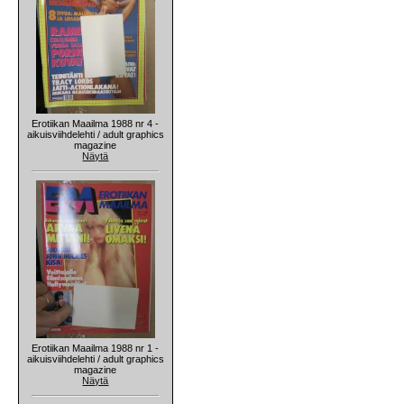
Erotiikan Maailma 1988 nr 4 -
aikuisviihdelehti / adult graphics
magazine
Näytä
Erotiikan Maailma 1988 nr 1 -
aikuisviihdelehti / adult graphics
magazine
Näytä