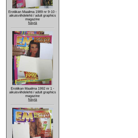
Erotiikan Maailma 1989 nr 9-10 -
aikuisviihdelehti / adult graphics
magazine
Näytä
Erotiikan Maailma 1992 nr 1 -
aikuisviihdelehti / adult graphics
magazine
Näytä