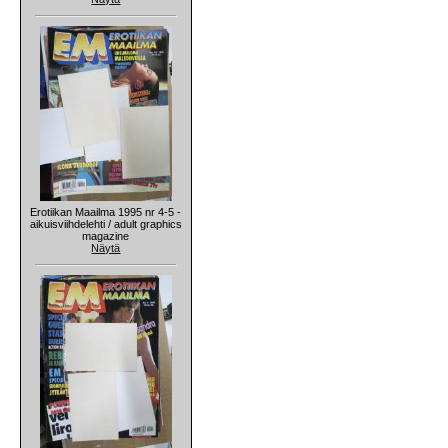
Erotiikan Maailma 1995 nr 4-5 -
aikuisviihdelehti / adult graphics
magazine
Näytä