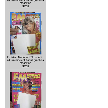
magazine
Näytä
Erotiikan Maailma 1993 nr 4-5 -
aikuisviihdelehti / adult graphics
magazine
Näytä