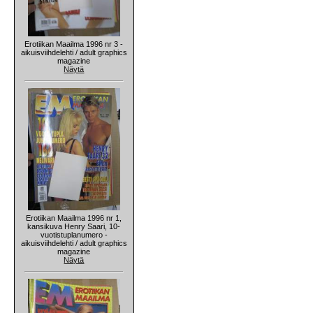
Erotiikan Maailma 1996 nr 3 -
aikuisviihdelehti / adult graphics
magazine
Näytä
Erotiikan Maailma 1996 nr 1,
kansikuva Henry Saari, 10-
vuotistuplanumero -
aikuisviihdelehti / adult graphics
magazine
Näytä