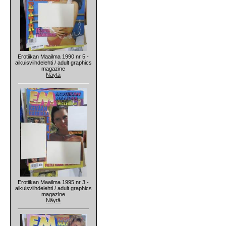
Erotiikan Maailma 1990 nr 5 -
aikuisviihdelehti / adult graphics
magazine
Näytä
Erotiikan Maailma 1995 nr 3 -
aikuisviihdelehti / adult graphics
magazine
Näytä