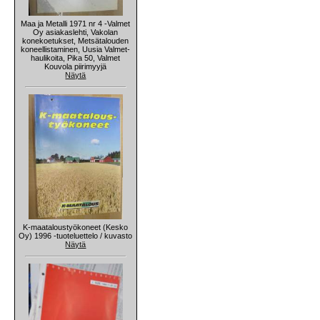
Maa ja Metalli 1971 nr 4 -Valmet
Oy asiakaslehti, Vakolan
konekoetukset, Metsätalouden
koneellistaminen, Uusia Valmet-
haulikoita, Pika 50, Valmet
Kouvola piirimyyjä
Näytä
K-maataloustyökoneet (Kesko
Oy) 1996 -tuoteluettelo / kuvasto
Näytä