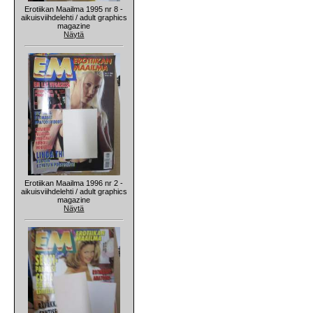
Erotiikan Maailma 1995 nr 8 -
aikuisviihdelehti / adult graphics
magazine
Näytä
Erotiikan Maailma 1996 nr 2 -
aikuisviihdelehti / adult graphics
magazine
Näytä