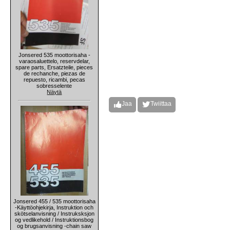
Jonsered 535 moottorisaha -
varaosaluettelo, reservdelar,
spare parts, Ersatzteile, pieces
de rechanche, piezas de
repuesto, ricambi, pecas
sobresselente
Näytä
Jaa
Twiittaa
Jonsered 455 / 535 moottorisaha
-Käyttöohjekirja, Instruktion och
skötselanvisning / Instruksksjon
og vedlikehold / Instruktionsbog
og brugsanvisning -chain saw