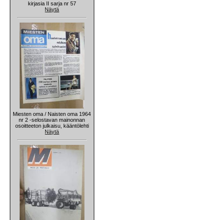
kirjasia II sarja nr 57
Näytä
Miesten oma / Naisten oma 1964
nr 2 -selostavan mainonnan
osoitteeton julkaisu, kääntölehti
Näytä