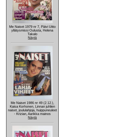
Me Naiset 1979 nr 7, Päivi Uitto
yllätysmissi Oulusta, Helena
Takalo
Näytä
Me Naiset 1986 nr 49 (2.12.),
Kaisa Korhonen, Linnan juhlien
naiset, joululahjoja, huippuneuleet
- Krizian, Aarikka mainos
Näytä