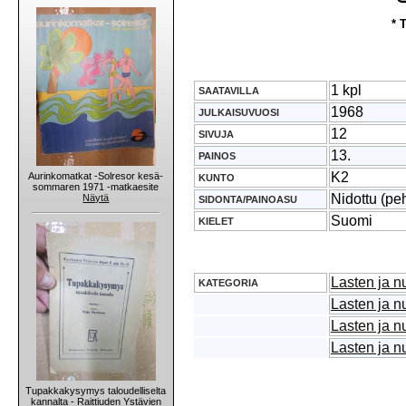
* 
1 kpl
SAATAVILLA
1968
JULKAISUVUOSI
12
SIVUJA
13.
PAINOS
K2
Aurinkomatkat -Solresor kesä-
KUNTO
sommaren 1971 -matkaesite
Nidottu (pe
Näytä
SIDONTA/PAINOASU
Suomi
KIELET
Lasten ja nu
KATEGORIA
Lasten ja nu
Lasten ja nu
Lasten ja nu
Tupakkakysymys taloudelliselta
kannalta - Raittiuden Ystävien