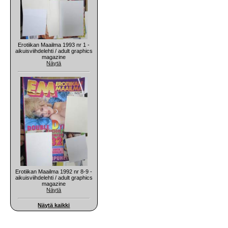
Erotiikan Maailma 1993 nr 1 -
aikuisviihdelehti / adult graphics
magazine
Näytä
Erotiikan Maailma 1992 nr 8-9 -
aikuisviihdelehti / adult graphics
magazine
Näytä
Näytä kaikki