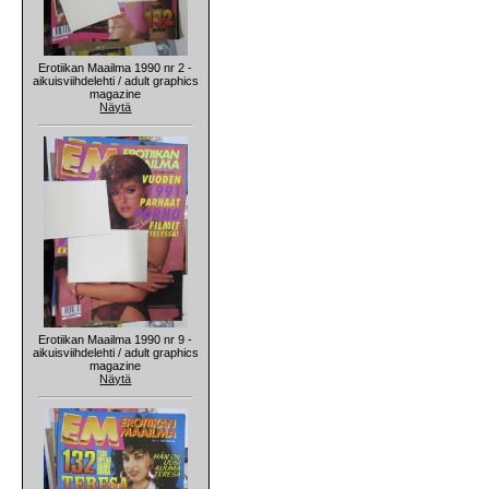
Erotiikan Maailma 1990 nr 2 -
aikuisviihdelehti / adult graphics
magazine
Näytä
Erotiikan Maailma 1990 nr 9 -
aikuisviihdelehti / adult graphics
magazine
Näytä