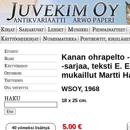
Kirjat
Sarjakuvat
Lehdet
Musiikki
Pienpainatteet
Käyttöohjekirjat
Numismatiikka
Postikortit, kirjelähe
Etusivu
Kanan ohrapelto 
Blogi
-sarjaa, teksti E.
Käyttöehdot
Ostoskori
mukaillut Martti H
Yritysinfo
Ota yhteyttä
WSOY, 1968
HAKU
18 x 25 cm.
5.00 €
40 viimeksi lisättyä