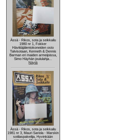
Ässä - Rikos, sota ja seikkailu
1980 nr 1, Fokker
Hävittäjälentokoneiden osto
Talvisotaan, Kenneth & Dennis
Barman eri maiden armeijoissa,
Simo Häyhän joululahja...
Näytä
Ässä - Rikos, sota ja seikkailu
1981 nr 3, Mauri Sariola - Marskin
sotilaspalvelija, Hyvinkään