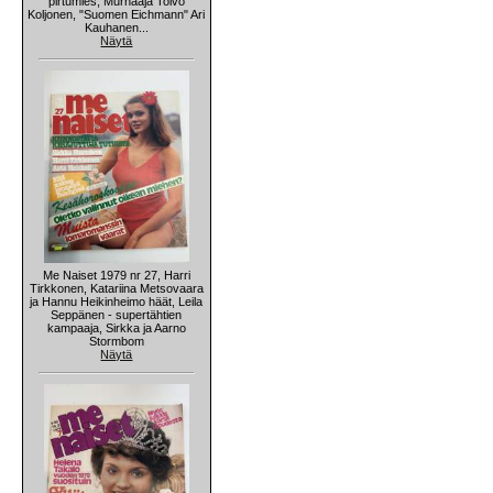
pirtumies, Murhaaja Toivo
Koljonen, "Suomen Eichmann" Ari
Kauhanen...
Näytä
Me Naiset 1979 nr 27, Harri
Tirkkonen, Katariina Metsovaara
ja Hannu Heikinheimo häät, Leila
Seppänen - supertähtien
kampaaja, Sirkka ja Aarno
Stormbom
Näytä