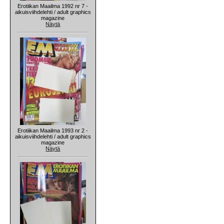
Erotiikan Maailma 1992 nr 7 -
aikuisviihdelehti / adult graphics
magazine
Näytä
Erotiikan Maailma 1993 nr 2 -
aikuisviihdelehti / adult graphics
magazine
Näytä