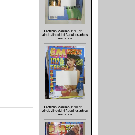
Erotiikan Maailma 1997 nr 6 -
aikuisviihdelehti / adult graphics
magazine
Erotiikan Maailma 1990 nr 5 -
aikuisviihdelehti / adult graphics
magazine