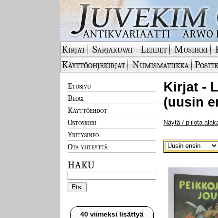
Kirjat
Sarjakuvat
Lehdet
Musiikki
Käyttöohjekirjat
Numismatiikka
Postik
Kirjat - 
Etusivu
Blogi
(uusin e
Käyttöehdot
Ostoskori
Näytä / piilota alak
Yritysinfo
Ota yhteyttä
HAKU
40 viimeksi lisättyä