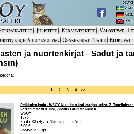
Service
Swed
Germ
Engli
Pienpainatteet
Julisteet
Keräilyesineet
Valokuvat
Lip
ortit, kirjelähetykset ym.
Osakekirjat
Taide
Elokuvat
Lasten ja nuortenkirjat - Sadut ja ta
nsin)
ategoriat
1
2
3
4
>>
Peikkojen joulu - WSOY Kultainen koti -sarjaa, teksti Z. Topeliuks
kertonut Matti Kuusi, kuvitus Lauri Manninen
WSOY
1970
Kunto: K3 (Hyvä), Nidottu (pehmeäk.)
5.00 €
Saatavilla: 1 kpl