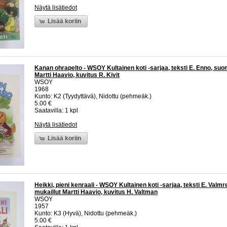
Näytä lisätiedot
Lisää koriin
Kanan ohrapelto - WSOY Kultainen koti -sarjaa, teksti E. Enno, suo
Martti Haavio, kuvitus R. Kivit
WSOY
1968
Kunto: K2 (Tyydyttävä), Nidottu (pehmeäk.)
5.00 €
Saatavilla: 1 kpl
Näytä lisätiedot
Lisää koriin
Heikki, pieni kenraali - WSOY Kultainen koti -sarjaa, teksti E. Valm
mukaillut Martti Haavio, kuvitus H. Valtman
WSOY
1957
Kunto: K3 (Hyvä), Nidottu (pehmeäk.)
5.00 €