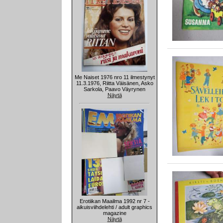
Me Naiset 1976 nro 11 ilmestynyt
11.3.1976, Riitta Väisänen, Asko
Sarkola, Paavo Väyrynen
Näytä
Erotiikan Maailma 1992 nr 7 -
aikuisviihdelehti / adult graphics
magazine
Näytä