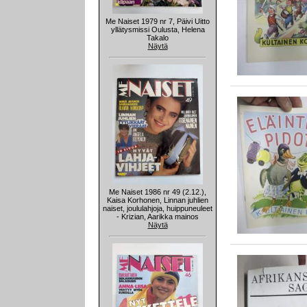
Me Naiset 1979 nr 7, Päivi Uitto
yllätysmissi Oulusta, Helena
Takalo
Näytä
Me Naiset 1986 nr 49 (2.12.),
Kaisa Korhonen, Linnan juhlien
naiset, joululahjoja, huippuneuleet
- Krizian, Aarikka mainos
Näytä