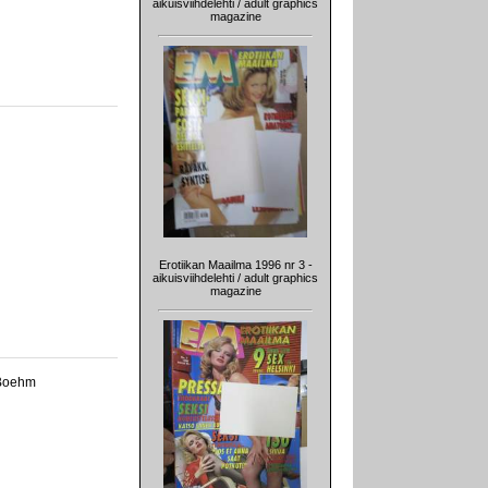
aikuisviihdelehti / adult graphics
magazine
Erotiikan Maailma 1996 nr 3 -
aikuisviihdelehti / adult graphics
magazine
. Boehm