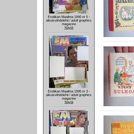
Erotiikan Maailma 1990 nr 5 -
aikuisviihdelehti / adult graphics
magazine
Näytä
Erotiikan Maailma 1995 nr 3 -
aikuisviihdelehti / adult graphics
magazine
Näytä