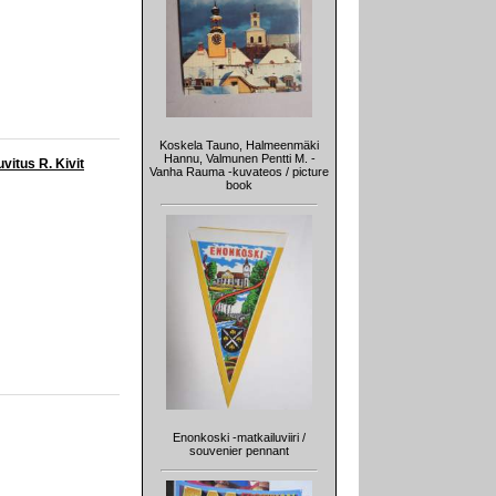
Koskela Tauno, Halmeenmäki
Hannu, Valmunen Pentti M. -
vitus R. Kivit
Vanha Rauma -kuvateos / picture
book
Enonkoski -matkailuviiri /
souvenier pennant