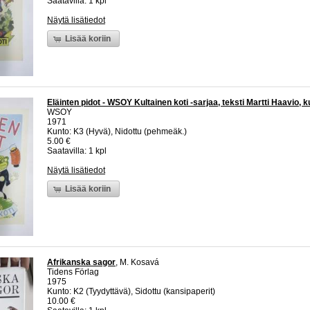
Saatavilla: 1 kpl
Näytä lisätiedot
Lisää koriin
Eläinten pidot - WSOY Kultainen koti -sarjaa, teksti Martti Haavio, ku
WSOY
1971
Kunto: K3 (Hyvä), Nidottu (pehmeäk.)
5.00 €
Saatavilla: 1 kpl
Näytä lisätiedot
Lisää koriin
Afrikanska sagor
, M. Kosavá
Tidens Förlag
1975
Kunto: K2 (Tyydyttävä), Sidottu (kansipaperit)
10.00 €