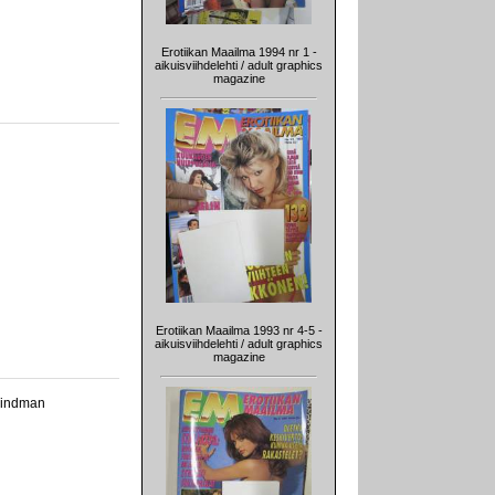
Erotiikan Maailma 1994 nr 1 -
aikuisviihdelehti / adult graphics
magazine
Erotiikan Maailma 1993 nr 4-5 -
aikuisviihdelehti / adult graphics
magazine
Lindman