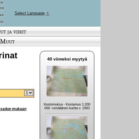
 in
ish
Select Language
▼
an
sh
ut ja viirit
Muut
rinat
40 viimeksi myytyä
Kostomuksa - Kostamus 1:200
000 -venäläinen kartta v. 1993
en sadun mukaan