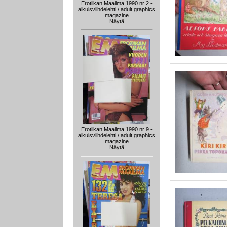
Erotiikan Maailma 1990 nr 2 -
aikuisviihdelehti / adult graphics
magazine
Näytä
Erotiikan Maailma 1990 nr 9 -
aikuisviihdelehti / adult graphics
magazine
Näytä