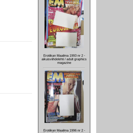
Erotiikan Maailma 1993 nr 2 -
aikuisviihdelehti / adult graphics
magazine
Erotiikan Maailma 1996 nr 2 -