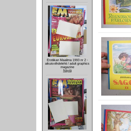
Erotiikan Maailma 1993 nr 2 -
aikuisviihdelehti / adult graphics
magazine
Näytä