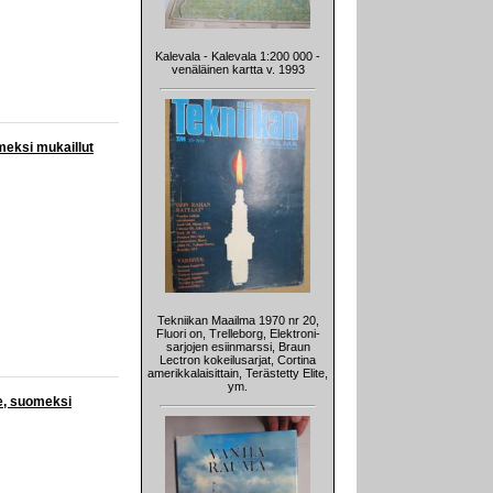
Kalevala - Kalevala 1:200 000 -
venäläinen kartta v. 1993
meksi mukaillut
Tekniikan Maailma 1970 nr 20,
Fluori on, Trelleborg, Elektroni-
sarjojen esiinmarssi, Braun
Lectron kokeilusarjat, Cortina
amerikkalaisittain, Terästetty Elite,
ym.
re, suomeksi