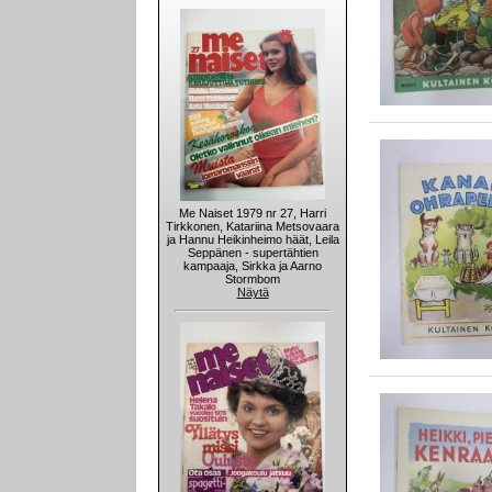
Me Naiset 1979 nr 27, Harri
Tirkkonen, Katariina Metsovaara
ja Hannu Heikinheimo häät, Leila
Seppänen - supertähtien
kampaaja, Sirkka ja Aarno
Stormbom
Näytä