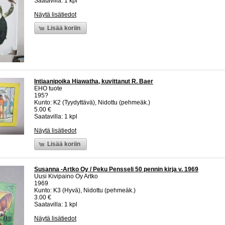
Saatavilla: 1 kpl
Näytä lisätiedot
Lisää koriin
Intiaanipoika Hiawatha, kuvittanut R. Baer
EHO tuote
195?
Kunto: K2 (Tyydyttävä), Nidottu (pehmeäk.)
5.00 €
Saatavilla: 1 kpl
Näytä lisätiedot
Lisää koriin
Susanna -Artko Oy / Peku Pensseli 50 pennin kirja v. 1969
Uusi Kivipaino Oy Artko
1969
Kunto: K3 (Hyvä), Nidottu (pehmeäk.)
3.00 €
Saatavilla: 1 kpl
Näytä lisätiedot