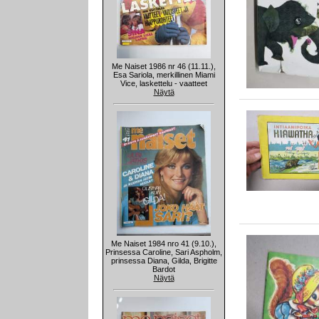
Me Naiset 1986 nr 46 (11.11.),
Esa Sariola, merkillinen Miami
Vice, laskettelu - vaatteet
Näytä
Me Naiset 1984 nro 41 (9.10.),
Prinsessa Caroline, Sari Aspholm,
prinsessa Diana, Gilda, Brigitte
Bardot
Näytä