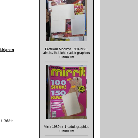
Erotiikan Maailma 1994 nr 8 -
kirjanen
aikuisviihdelehti / adult graphics
magazine
.U. Bååth
Mirrit 1989 nr 1 -adult graphics
magazine