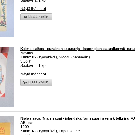
Saatavilla: 1 kpl
Näytä lisätiedot
Lisää koriin
Kolme sulhoa - punainen satusarja - lasten pieni satusikermä -satu
Novitas
Kunto: K2 (Tyydyttävä), Nidottu (pehmeäk.)
3.00 €
Saatavilla: 1 kpl
Näytä lisätiedot
Lisää koriin
Nialas saga (Njals saga) - isländska fornsagor i svensk tolkning
, A
AB Ljus
1909
Kunto: K2 (Tyydyttävä), Paperikannet