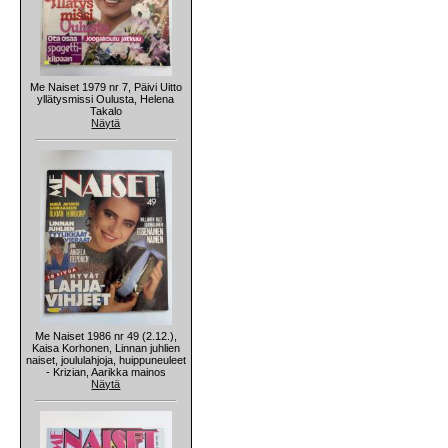
Me Naiset 1979 nr 7, Päivi Uitto
yllätysmissi Oulusta, Helena
Takalo
Näytä
Me Naiset 1986 nr 49 (2.12.),
Kaisa Korhonen, Linnan juhlien
naiset, joululahjoja, huippuneuleet
- Krizian, Aarikka mainos
Näytä