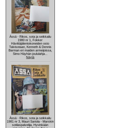
Ässä - Rikos, sota ja seikkailu
1980 nr 1, Fokker
Hävittäjälentokoneiden osto
Talvisotaan, Kenneth & Dennis
Barman eri maiden armeijoissa,
Simo Häyhän joululahja...
Näytä
Ässä - Rikos, sota ja seikkailu
1981 nr 3, Mauri Sariola - Marskin
sotilaspalvelija, Hyvinkään