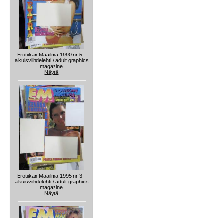
Erotiikan Maailma 1990 nr 5 -
aikuisviihdelehti / adult graphics
magazine
Näytä
Erotiikan Maailma 1995 nr 3 -
aikuisviihdelehti / adult graphics
magazine
Näytä