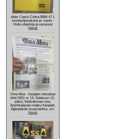
Atlas Copco Cobra BBM 47 L
moottoriporakone ja -kanki -
Hoito-ohjekirja ja varaosat
Näytä
Oma Mua - Karjalan rahvahan
lehti 2001 nr 14, Sulakuun 12.
päivü; Kielizakonan osa,
Amerikalazien matku Karjalah,
Äijänpäivän pruazniekku, ym.
Näytä