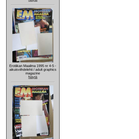
Erotiikan Maailma 1995 nr 4-5 -
aikuisviihdelehti / adult graphics
magazine
Näytä