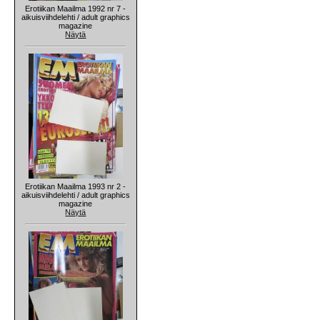
Erotiikan Maailma 1992 nr 7 -
aikuisviihdelehti / adult graphics
magazine
Näytä
Erotiikan Maailma 1993 nr 2 -
aikuisviihdelehti / adult graphics
magazine
Näytä