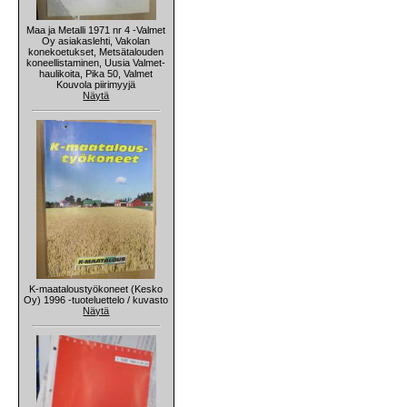
Maa ja Metalli 1971 nr 4 -Valmet
Oy asiakaslehti, Vakolan
konekoetukset, Metsätalouden
koneellistaminen, Uusia Valmet-
haulikoita, Pika 50, Valmet
Kouvola piirimyyjä
Näytä
K-maataloustyökoneet (Kesko
Oy) 1996 -tuoteluettelo / kuvasto
Näytä