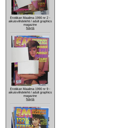
Erotiikan Maailma 1990 nr 2 -
aikuisviihdelehti / adult graphics
magazine
Näytä
Erotiikan Maailma 1990 nr 9 -
aikuisviihdelehti / adult graphics
magazine
Näytä