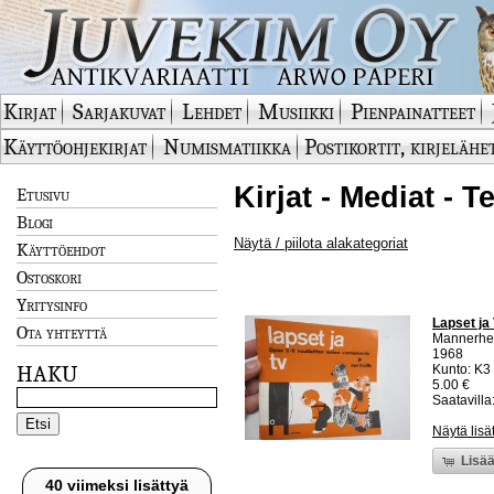
Kirjat
Sarjakuvat
Lehdet
Musiikki
Pienpainatteet
Käyttöohjekirjat
Numismatiikka
Postikortit, kirjelähe
Kirjat - Mediat - T
Etusivu
Blogi
Näytä / piilota alakategoriat
Käyttöehdot
Ostoskori
Yritysinfo
Lapset ja 
Ota yhteyttä
Mannerhei
1968
HAKU
Kunto: K3
5.00 €
Saatavilla:
Näytä lisä
Lisää
40 viimeksi lisättyä