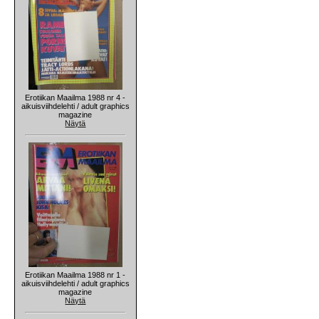
Erotiikan Maailma 1988 nr 4 -
aikuisviihdelehti / adult graphics
magazine
Näytä
Erotiikan Maailma 1988 nr 1 -
aikuisviihdelehti / adult graphics
magazine
Näytä