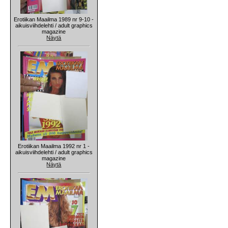
Erotiikan Maailma 1989 nr 9-10 -
aikuisviihdelehti / adult graphics
magazine
Näytä
Erotiikan Maailma 1992 nr 1 -
aikuisviihdelehti / adult graphics
magazine
Näytä