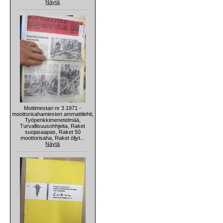
Näytä
Mottimestari nr 3 1971 -
moottorisahamiesten ammattilehti,
Työpenkkimenetelmää,
Turvallisuusohhjeita, Raket
suojasaapas, Raket 50
moottorisaha, Raket öljyt...
Näytä