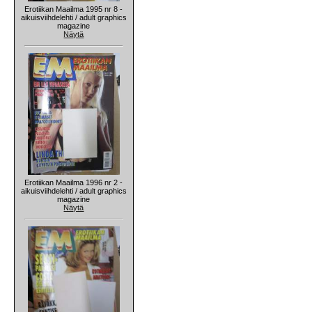
Erotiikan Maailma 1995 nr 8 -
aikuisviihdelehti / adult graphics
magazine
Näytä
Erotiikan Maailma 1996 nr 2 -
aikuisviihdelehti / adult graphics
magazine
Näytä