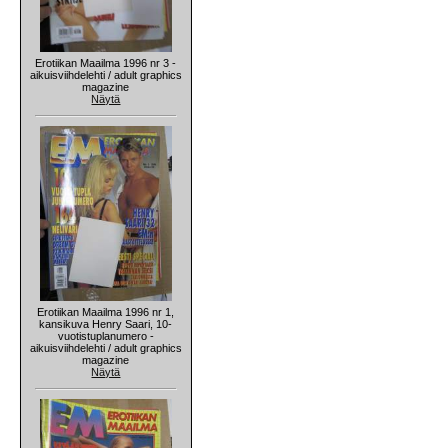
Erotiikan Maailma 1996 nr 3 -
aikuisviihdelehti / adult graphics
magazine
Näytä
Erotiikan Maailma 1996 nr 1,
kansikuva Henry Saari, 10-
vuotistuplanumero -
aikuisviihdelehti / adult graphics
magazine
Näytä