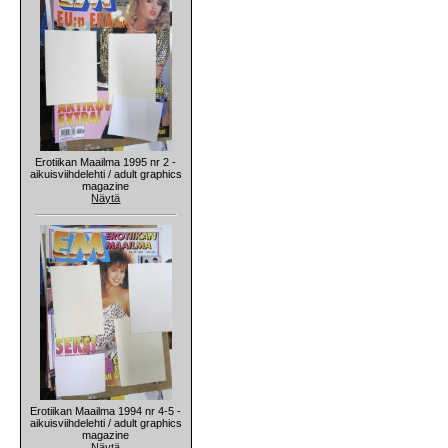
Erotiikan Maailma 1995 nr 2 -
aikuisviihdelehti / adult graphics
magazine
Näytä
Erotiikan Maailma 1994 nr 4-5 -
aikuisviihdelehti / adult graphics
magazine
Näytä