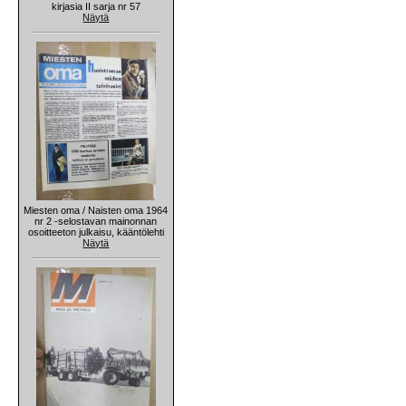
kirjasia II sarja nr 57
Näytä
Miesten oma / Naisten oma 1964
nr 2 -selostavan mainonnan
osoitteeton julkaisu, kääntölehti
Näytä