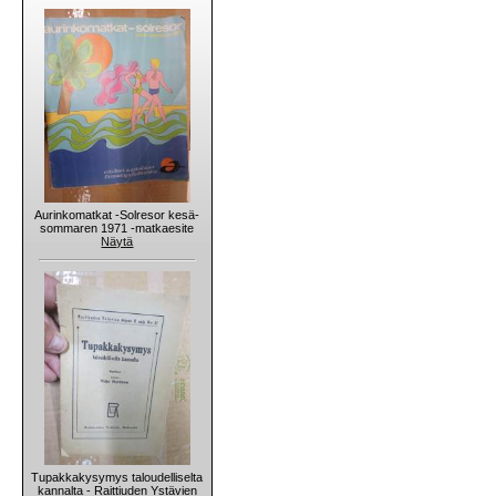
Aurinkomatkat -Solresor kesä-
sommaren 1971 -matkaesite
Näytä
Tupakkakysymys taloudelliselta
kannalta - Raittiuden Ystävien