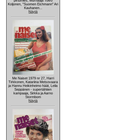
pirtumies, Murhaaja Toivo
Koljonen, "Suomen Eichmann" Ari
Kauhanen...
Näytä
Me Naiset 1979 nr 27, Harri
Tirkkonen, Katariina Metsovaara
ja Hannu Heikinheimo häät, Leila
Seppänen - supertähtien
kampaaja, Sirkka ja Aarno
Stormbom
Näytä