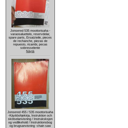
Jonsered 535 moottorisaha -
varaosaluettelo, reservdelar,
spare parts, Ersatzteile, pieces
de rechanche, piezas de
repuesto, ricambi, pecas
sobresselente
Näytä
Jonsered 455 / 535 moottorisaha
-Käyttöohjekirja, Instruktion och
skötselanvisning / Instruksksjon
og vedlikehold / Instruktionsbog
og brugsanvisning -chain saw