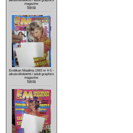
magazine
Näytä
Erotiikan Maailma 1993 nr 4-5 -
aikuisviihdelehti / adult graphics
magazine
Näytä