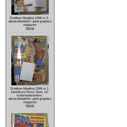
Erotiikan Maailma 1996 nr 3 -
aikuisviihdelehti / adult graphics
magazine
Näytä
Erotiikan Maailma 1996 nr 1,
kansikuva Henry Saari, 10-
vuotistuplanumero -
aikuisviihdelehti / adult graphics
magazine
Näytä