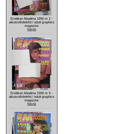
Erotiikan Maailma 1990 nr 2 -
aikuisviihdelehti / adult graphics
magazine
Näytä
Erotiikan Maailma 1990 nr 9 -
aikuisviihdelehti / adult graphics
magazine
Näytä