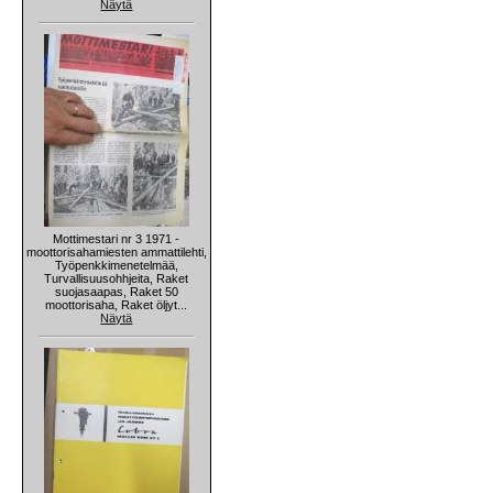
Näytä
Mottimestari nr 3 1971 -
moottorisahamiesten ammattilehti,
Työpenkkimenetelmää,
Turvallisuusohhjeita, Raket
suojasaapas, Raket 50
moottorisaha, Raket öljyt...
Näytä