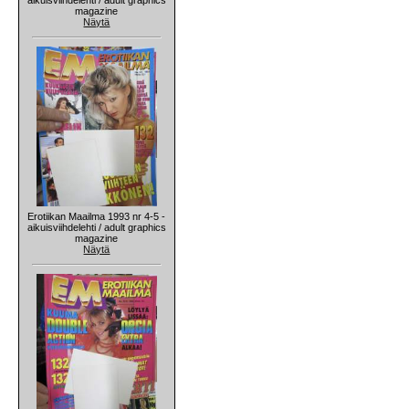
magazine
Näytä
Erotiikan Maailma 1993 nr 4-5 -
aikuisviihdelehti / adult graphics
magazine
Näytä