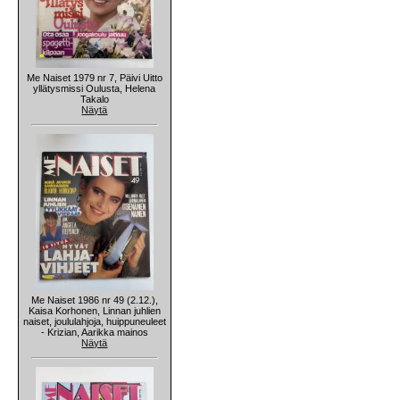
Me Naiset 1979 nr 7, Päivi Uitto
yllätysmissi Oulusta, Helena
Takalo
Näytä
Me Naiset 1986 nr 49 (2.12.),
Kaisa Korhonen, Linnan juhlien
naiset, joululahjoja, huippuneuleet
- Krizian, Aarikka mainos
Näytä