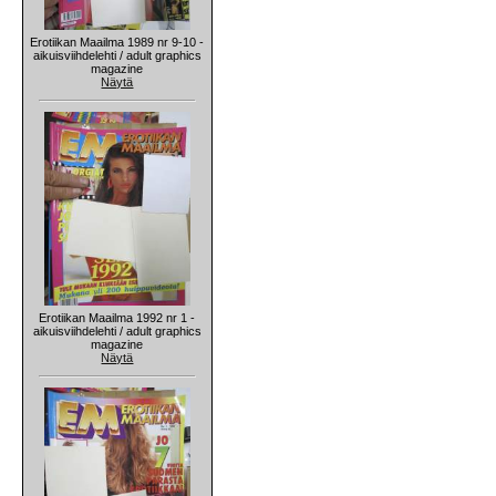
Erotiikan Maailma 1989 nr 9-10 -
aikuisviihdelehti / adult graphics
magazine
Näytä
Erotiikan Maailma 1992 nr 1 -
aikuisviihdelehti / adult graphics
magazine
Näytä