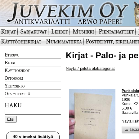
Kirjat
Sarjakuvat
Lehdet
Musiikki
Pienpainatteet
Käyttöohjekirjat
Numismatiikka
Postikortit, kirjelähe
Kirjat - Palo- ja 
Etusivu
Blogi
Näytä / piilota alakategoriat
Käyttöehdot
Ostoskori
Yritysinfo
Punkalait
Ota yhteyttä
Punkalait
1936
HAKU
Kunto: K2 
5.00 €
Saatavilla:
Näytä lisä
Lisää
40 viimeksi lisättyä