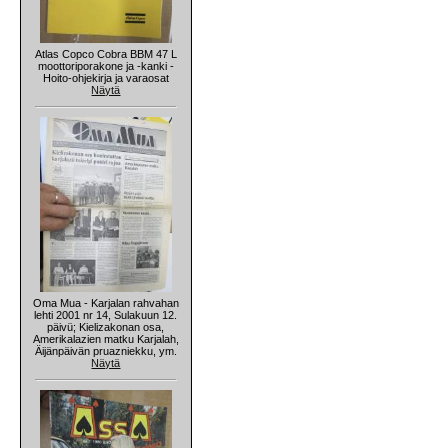
Atlas Copco Cobra BBM 47 L
moottoriporakone ja -kanki -
Hoito-ohjekirja ja varaosat
Näytä
Oma Mua - Karjalan rahvahan
lehti 2001 nr 14, Sulakuun 12.
päivü; Kielizakonan osa,
Amerikalazien matku Karjalah,
Äijänpäivän pruazniekku, ym.
Näytä