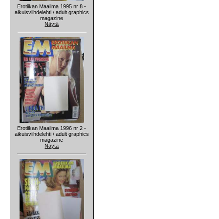
Erotiikan Maailma 1995 nr 8 -
aikuisviihdelehti / adult graphics
magazine
Näytä
Erotiikan Maailma 1996 nr 2 -
aikuisviihdelehti / adult graphics
magazine
Näytä