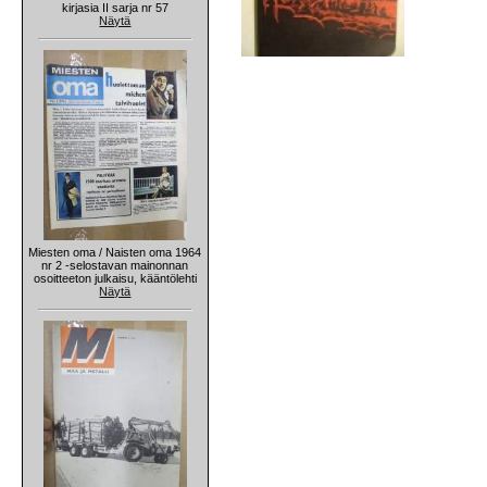
kirjasia II sarja nr 57
Näytä
Miesten oma / Naisten oma 1964
nr 2 -selostavan mainonnan
osoitteeton julkaisu, kääntölehti
Näytä