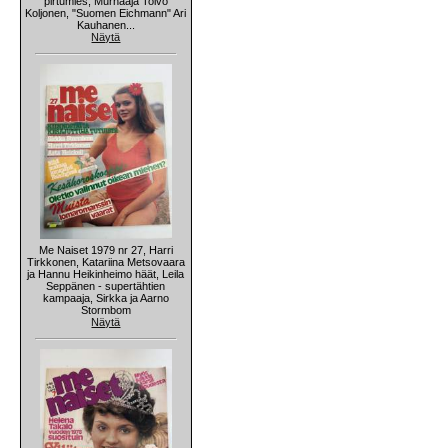
pirtumies, Murhaaja Toivo
Koljonen, "Suomen Eichmann" Ari
Kauhanen...
Näytä
Me Naiset 1979 nr 27, Harri
Tirkkonen, Katariina Metsovaara
ja Hannu Heikinheimo häät, Leila
Seppänen - supertähtien
kampaaja, Sirkka ja Aarno
Stormbom
Näytä