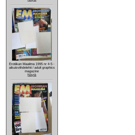
Erotiikan Maailma 1995 nr 4-5 -
aikuisviihdelehti / adult graphics
magazine
Näytä