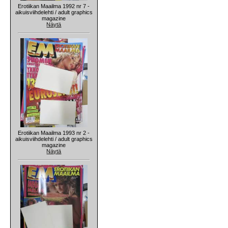
Erotiikan Maailma 1992 nr 7 -
aikuisviihdelehti / adult graphics
magazine
Näytä
Erotiikan Maailma 1993 nr 2 -
aikuisviihdelehti / adult graphics
magazine
Näytä