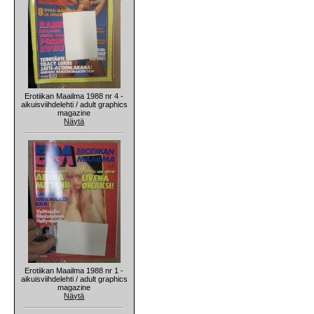
Erotiikan Maailma 1988 nr 4 -
aikuisviihdelehti / adult graphics
magazine
Näytä
Erotiikan Maailma 1988 nr 1 -
aikuisviihdelehti / adult graphics
magazine
Näytä