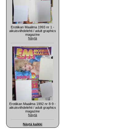
Erotiikan Maailma 1993 nr 1 -
aikuisviihdelehti / adult graphics
magazine
Näytä
Erotiikan Maailma 1992 nr 8-9 -
aikuisviihdelehti / adult graphics
magazine
Näytä
Näytä kaikki