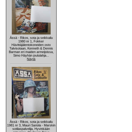
Ässä - Rikos, sota ja seikkailu
1980 nr 1, Fokker
Hävittäjälentokoneiden osto
Talvisotaan, Kenneth & Dennis
Barman eri maiden armeijoissa,
Simo Häyhän joululahja...
Näytä
Ässä - Rikos, sota ja seikkailu
1981 nr 3, Mauri Sariola - Marskin
sotilaspalvelija, Hyvinkään