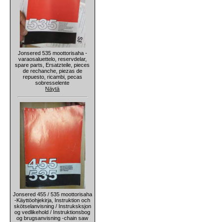
Jonsered 535 moottorisaha -
varaosaluettelo, reservdelar,
spare parts, Ersatzteile, pieces
de rechanche, piezas de
repuesto, ricambi, pecas
sobresselente
Näytä
Jonsered 455 / 535 moottorisaha
-Käyttöohjekirja, Instruktion och
skötselanvisning / Instruksksjon
og vedlikehold / Instruktionsbog
og brugsanvisning -chain saw