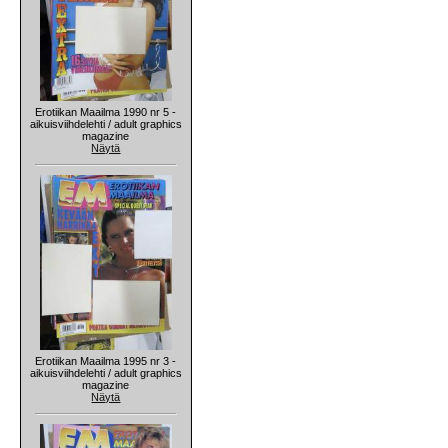
Erotiikan Maailma 1990 nr 5 -
aikuisviihdelehti / adult graphics
magazine
Näytä
Erotiikan Maailma 1995 nr 3 -
aikuisviihdelehti / adult graphics
magazine
Näytä