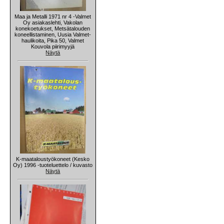
Maa ja Metalli 1971 nr 4 -Valmet
Oy asiakaslehti, Vakolan
konekoetukset, Metsätalouden
koneellistaminen, Uusia Valmet-
haulikoita, Pika 50, Valmet
Kouvola piirimyyjä
Näytä
K-maataloustyökoneet (Kesko
Oy) 1996 -tuoteluettelo / kuvasto
Näytä