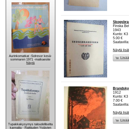
Skogsbran
Finska Be
1943
Kunto: K3
5.00 €
Saatavilla:
Näytä lisä
Aurinkomatkat -Solresor kesä-
Lisää
sommaren 1971 -matkaesite
Näytä
Brandskyd
1912
Kunto: K3
7.00 €
Saatavilla:
Näytä lisä
Lisää
Tupakkakysymys taloudelliselta
kannalta - Raittiuden Ystävien