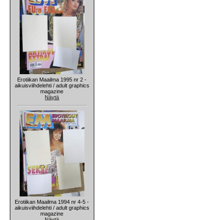
Erotiikan Maailma 1995 nr 2 -
aikuisviihdelehti / adult graphics
magazine
Näytä
Erotiikan Maailma 1994 nr 4-5 -
aikuisviihdelehti / adult graphics
magazine
Näytä