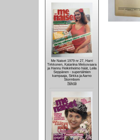
Me Naiset 1979 nr 27, Harri
Tirkkonen, Katariina Metsovaara
ja Hannu Heikinheimo häät, Leila
Seppänen - supertähtien
kampaaja, Sirkka ja Aarno
Stormbom
Näytä