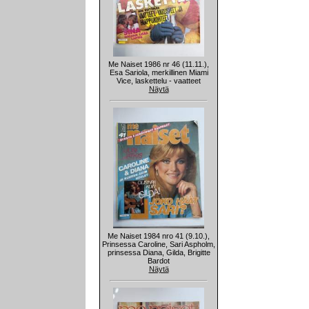
Me Naiset 1986 nr 46 (11.11.),
Esa Sariola, merkillinen Miami
Vice, laskettelu - vaatteet
Näytä
Me Naiset 1984 nro 41 (9.10.),
Prinsessa Caroline, Sari Aspholm,
prinsessa Diana, Gilda, Brigitte
Bardot
Näytä