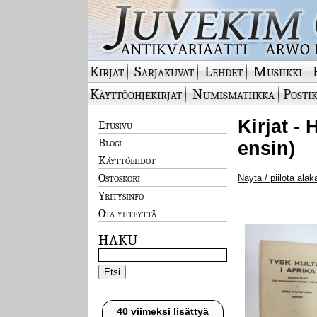
Kirjat
Sarjakuvat
Lehdet
Musiikki
Käyttöohjekirjat
Numismatiikka
Postik
Kirjat - 
Etusivu
Blogi
ensin)
Käyttöehdot
Ostoskori
Näytä / piilota alak
Yritysinfo
Ota yhteyttä
HAKU
40 viimeksi lisättyä