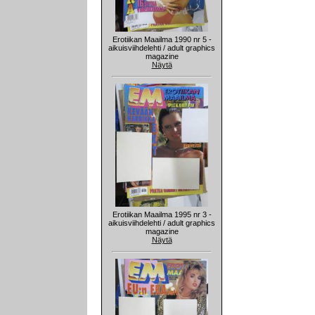
Erotiikan Maailma 1990 nr 5 -
aikuisviihdelehti / adult graphics
magazine
Näytä
Erotiikan Maailma 1995 nr 3 -
aikuisviihdelehti / adult graphics
magazine
Näytä