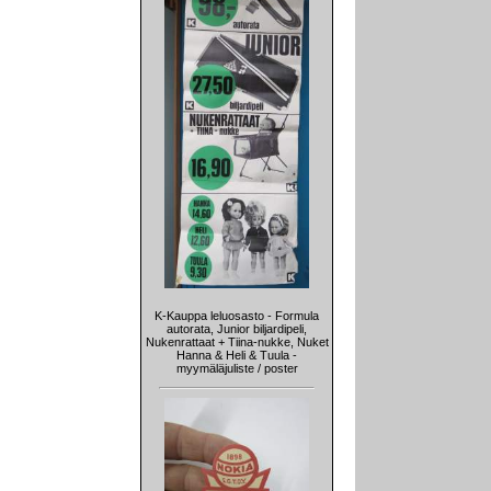
K-Kauppa leluosasto - Formula
autorata, Junior biljardipeli,
Nukenrattaat + Tiina-nukke, Nuket
Hanna & Heli & Tuula -
myymäläjuliste / poster