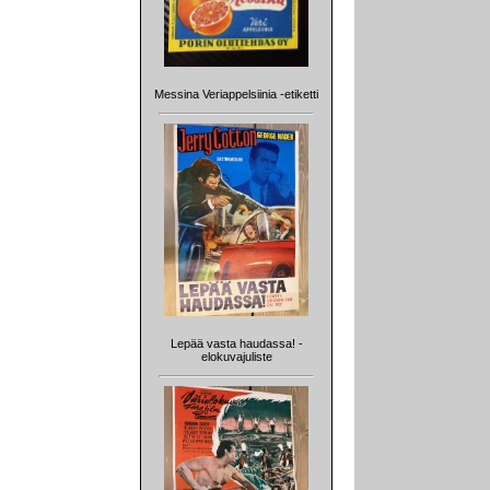
Messina Veriappelsiinia -etiketti
Lepää vasta haudassa! -
elokuvajuliste