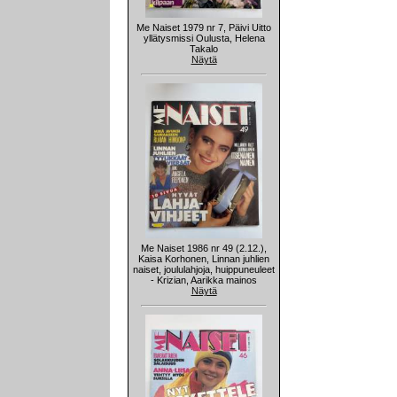
Me Naiset 1979 nr 7, Päivi Uitto
yllätysmissi Oulusta, Helena
Takalo
Näytä
Me Naiset 1986 nr 49 (2.12.),
Kaisa Korhonen, Linnan juhlien
naiset, joululahjoja, huippuneuleet
- Krizian, Aarikka mainos
Näytä