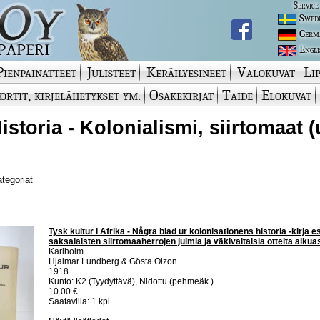
Service
Swed
Germ
Engli
Pienpainatteet
Julisteet
Keräilyesineet
Valokuvat
Lip
ortit, kirjelähetykset ym.
Osakekirjat
Taide
Elokuvat
Historia - Kolonialismi, siirtomaat 
ategoriat
Tysk kultur i Afrika - Några blad ur kolonisationens historia -kirja es
saksalaisten siirtomaaherrojen julmia ja väkivaltaisia otteita alku
Karlholm
Hjalmar Lundberg & Gösta Olzon
1918
Kunto: K2 (Tyydyttävä), Nidottu (pehmeäk.)
10.00 €
Saatavilla: 1 kpl