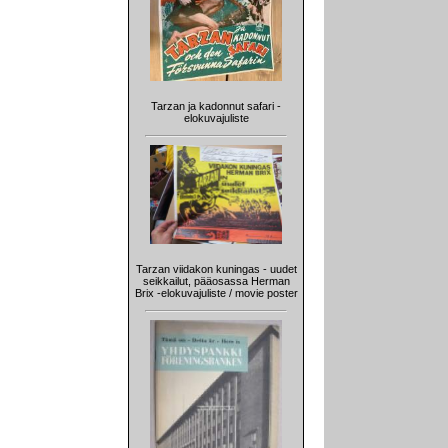
Tarzan ja kadonnut safari -
elokuvajuliste
Tarzan viidakon kuningas - uudet
seikkailut, pääosassa Herman
Brix -elokuvajuliste / movie poster