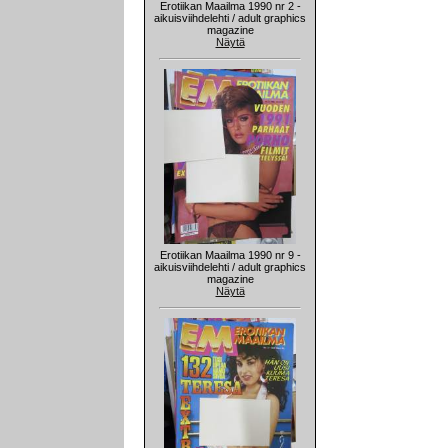
Erotiikan Maailma 1990 nr 2 -
aikuisviihdelehti / adult graphics
magazine
Näytä
Erotiikan Maailma 1990 nr 9 -
aikuisviihdelehti / adult graphics
magazine
Näytä