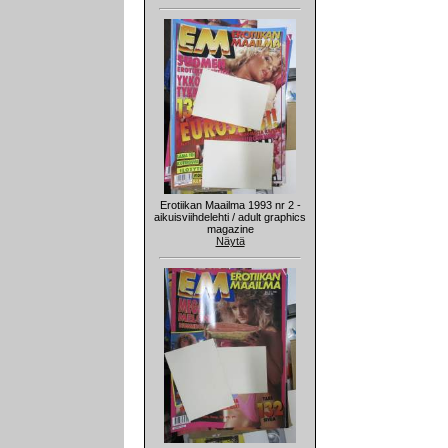
Erotiikan Maailma 1993 nr 2 -
aikuisviihdelehti / adult graphics
magazine
Näytä