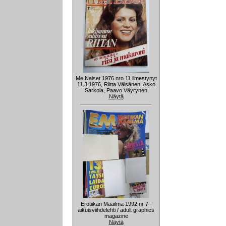
Me Naiset 1976 nro 11 ilmestynyt
11.3.1976, Riitta Väisänen, Asko
Sarkola, Paavo Väyrynen
Näytä
Erotiikan Maailma 1992 nr 7 -
aikuisviihdelehti / adult graphics
magazine
Näytä