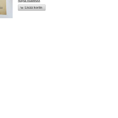
Näytä lisätiedot
Lisää koriin