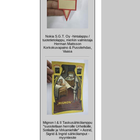
Nokia S.G.T. Oy -hintalappu /
tuotetietolappu, merkin valmistaja
Herman Mattsson
Korkokuvapaino & Pussitehdas,
Vaasa
Mignon I & II Taskusähkölamppu
"suositellaan herroille Urheilioille,
Sotilaille ja Virkamiehille" + Astrid,
Sigrid & Ingrid sähkölamput -
myyntiesite