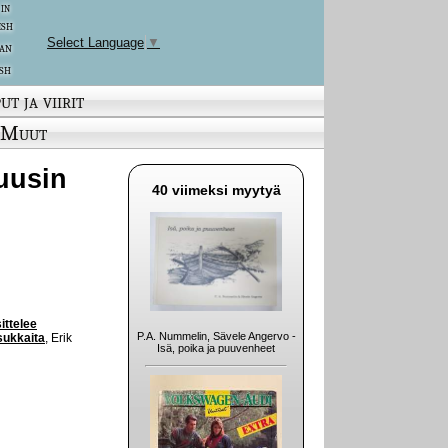
 in
ish
Select Language
▼
an
sh
ut ja viirit
Muut
(uusin
40 viimeksi myytyä
ittelee
P.A. Nummelin, Sävele Angervo -
asukkaita
, Erik
Isä, poika ja puuvenheet