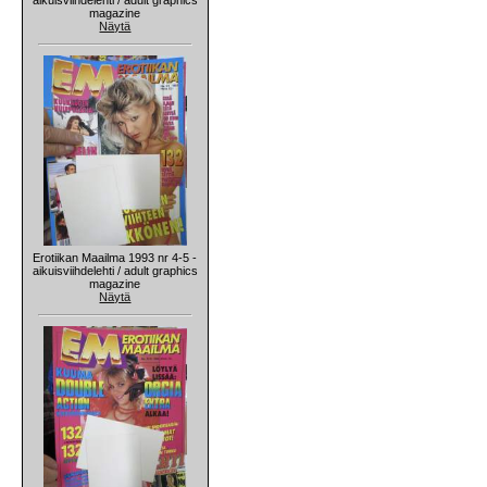
magazine
Näytä
Erotiikan Maailma 1993 nr 4-5 -
aikuisviihdelehti / adult graphics
magazine
Näytä