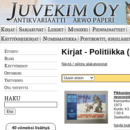
Kirjat
Sarjakuvat
Lehdet
Musiikki
Pienpainatteet
Käyttöohjekirjat
Numismatiikka
Postikortit, kirjelähe
Kirjat - Politiikka
Etusivu
Blogi
Näytä / piilota alakategoriat
Käyttöehdot
Ostoskori
Yritysinfo
Ota yhteyttä
Pikkuväen
neuvostoli
HAKU
Kansankul
1973
Kunto: K3
7.00 €
Saatavilla:
Näytä lisä
40 viimeksi lisättyä