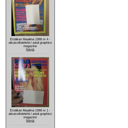
Erotiikan Maailma 1988 nr 4 -
aikuisviihdelehti / adult graphics
magazine
Näytä
Erotiikan Maailma 1988 nr 1 -
aikuisviihdelehti / adult graphics
magazine
Näytä