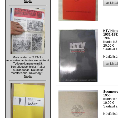
Näytä
Lisää
KTV Histor
1931-198
1987
Kunto: K3 
20.00 €
Saatavilla:
Näytä lisä
Mottimestari nr 3 1971 -
moottorisahamiesten ammattilehti,
Työpenkkimenetelmää,
Lisää
Turvallisuusohhjeita, Raket
suojasaapas, Raket 50
moottorisaha, Raket öljyt...
Näytä
Suomen ed
1956
Kunto: K2 
10.00 €
Saatavilla:
Näytä lisä