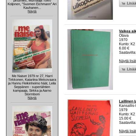
pirtumies, Murhaaja Toivo
Lisää
Koljonen, "Suomen Eichmann" Ari
Kauhanen...
Näytä
Vaikea ai
Otava
1970
Kunto: K2 
6.00 €
Saatavilla:
Näytä lisä
Lisää
Me Naiset 1979 nr 27, Harri
Tirkkonen, Katariina Metsovaara
ja Hannu Heikinheimo häät, Leila
Seppänen - supertähtien
kampaaja, Sirkka ja Aarno
Stormbom
Näytä
Laillinen
Kansallis
1979
Kunto: K2 
15.00 €
Saatavilla:
Näytä lisä