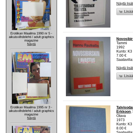
Näytä lisä
Lisää
Erotiikan Maailma 1990 nr 5 -
aikuisviihdelehti / adult graphics
Novosibirs
magazine
Tammi
Näytä
1992
Kunto: K3 
7.00 €
Saatavilla:
Näytä lisä
Lisää
Erotiikan Maailma 1995 nr 3 -
Talvisodan
aikuisviihdelehti / adult graphics
Erkkoon
,
magazine
Otava
Näytä
1973
Kunto: K3 
8.00 €
Saatavilla: