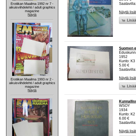
Saatavilla:
Erotiikan Maailma 1992 nr 7 -
aikuisviihdelehti / adult graphics
magazine
Näytä lisä
Näytä
Lisää
Suomen ed
Eduskunna
1952
Kunto: K3
5.00 €
Saatavilla:
Näytä lisä
Erotiikan Maailma 1993 nr 2 -
aikuisviihdelehti / adult graphics
Lisää
magazine
Näytä
Kunnallis
WSOY
1934
Kunto: K2 
6.00 €
Saatavilla:
Näytä lisä