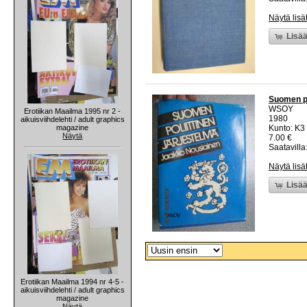
Näytä lisä
Lisää
Suomen po
WSOY
Erotiikan Maailma 1995 nr 2 -
1980
aikuisviihdelehti / adult graphics
magazine
Kunto: K3 
Näytä
7.00 €
Saatavilla:
Näytä lisä
Lisää
Erotiikan Maailma 1994 nr 4-5 -
aikuisviihdelehti / adult graphics
magazine
Näytä