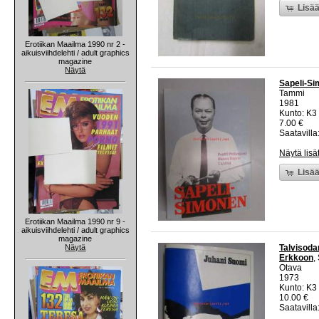
Lisää
Erotiikan Maailma 1990 nr 2 -
aikuisviihdelehti / adult graphics
magazine
Näytä
Sapeli-Si
Tammi
1981
Kunto: K3 
7.00 €
Saatavilla:
Näytä lisä
Lisää
Erotiikan Maailma 1990 nr 9 -
aikuisviihdelehti / adult graphics
magazine
Näytä
Talvisodan
Erkkoon
,
Otava
1973
Kunto: K3 
10.00 €
Saatavilla: