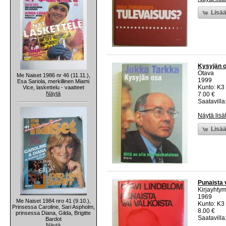
Lisää
Kysyjän o
Otava
Me Naiset 1986 nr 46 (11.11.),
1999
Esa Sariola, merkillinen Miami
Kunto: K3
Vice, laskettelu - vaatteet
Näytä
7.00 €
Saatavilla:
Näytä lisä
Lisää
Punaista 
Kirjayhty
1969
Me Naiset 1984 nro 41 (9.10.),
Kunto: K3 
Prinsessa Caroline, Sari Aspholm,
8.00 €
prinsessa Diana, Gilda, Brigitte
Saatavilla:
Bardot
Näytä