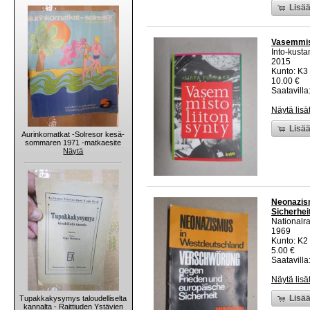
Lisää
Vasemmist
Into-kust
2015
Kunto: K3
10.00 €
Saatavilla:
Näytä lisä
Lisää
Aurinkomatkat -Solresor kesä-
sommaren 1971 -matkaesite
Näytä
Neonazism
Sicherhei
Nationalr
1969
Kunto: K2 
5.00 €
Saatavilla:
Näytä lisä
Lisää
Tupakkakysymys taloudelliselta
kannalta - Raittiuden Ystävien