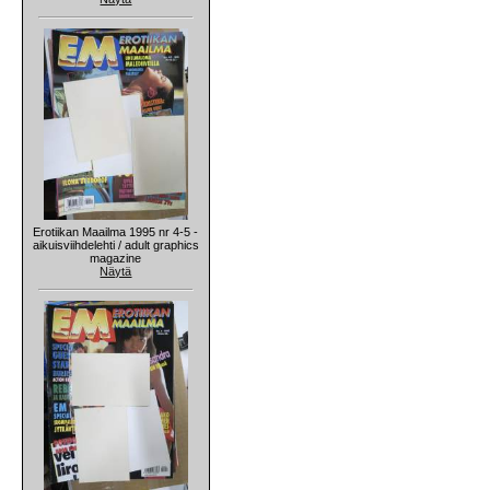
Erotiikan Maailma 1995 nr 4-5 -
aikuisviihdelehti / adult graphics
magazine
Näytä