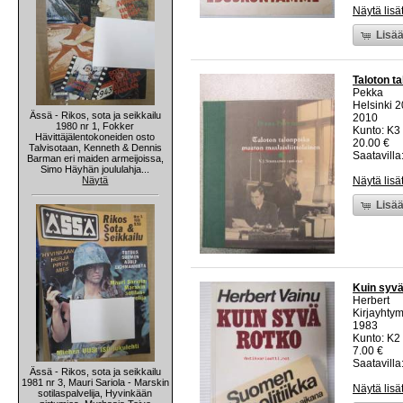
Näytä lisä
Lisää
Taloton t
Pekka
Helsinki 
Ässä - Rikos, sota ja seikkailu
2010
1980 nr 1, Fokker
Kunto: K3 
Hävittäjälentokoneiden osto
20.00 €
Talvisotaan, Kenneth & Dennis
Saatavilla:
Barman eri maiden armeijoissa,
Simo Häyhän joululahja...
Näytä
Näytä lisä
Lisää
Kuin syvä
Herbert
Kirjayhty
1983
Kunto: K2 
7.00 €
Saatavilla:
Ässä - Rikos, sota ja seikkailu
1981 nr 3, Mauri Sariola - Marskin
Näytä lisä
sotilaspalvelija, Hyvinkään