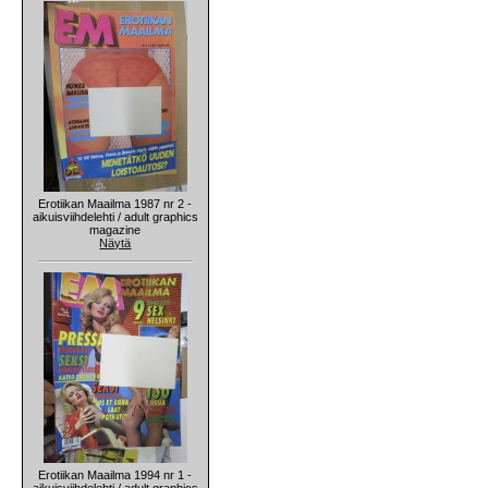
Erotiikan Maailma 1987 nr 2 -
aikuisviihdelehti / adult graphics
magazine
Näytä
Erotiikan Maailma 1994 nr 1 -
aikuisviihdelehti / adult graphics