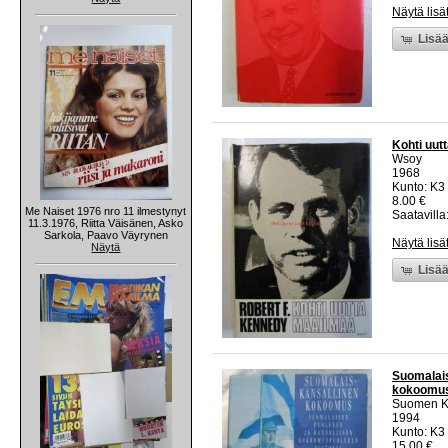
Näytä lisä
Lisää
Kohti uut
Wsoy
1968
Kunto: K3 
8.00 €
Me Naiset 1976 nro 11 ilmestynyt
Saatavilla:
11.3.1976, Riitta Väisänen, Asko
Sarkola, Paavo Väyrynen
Näytä lisä
Näytä
Lisää
Suomalais
kokoomus
Suomen Ka
1994
Kunto: K3 
15.00 €