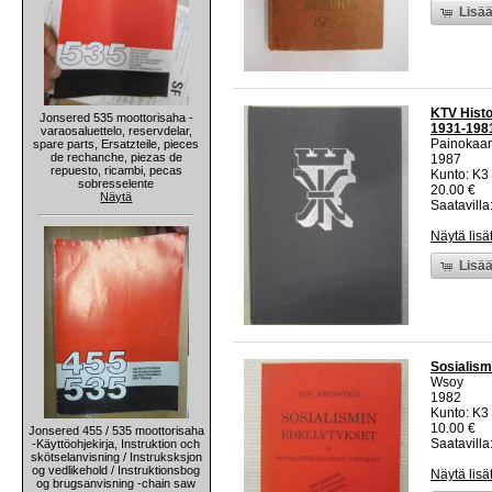
Lisää
KTV Histor
Jonsered 535 moottorisaha -
1931-198
varaosaluettelo, reservdelar,
Painokaar
spare parts, Ersatzteile, pieces
de rechanche, piezas de
1987
repuesto, ricambi, pecas
Kunto: K3 
sobresselente
20.00 €
Näytä
Saatavilla:
Näytä lisä
Lisää
Sosialism
Wsoy
1982
Kunto: K3
10.00 €
Jonsered 455 / 535 moottorisaha
Saatavilla:
-Käyttöohjekirja, Instruktion och
skötselanvisning / Instruksksjon
og vedlikehold / Instruktionsbog
Näytä lisä
og brugsanvisning -chain saw