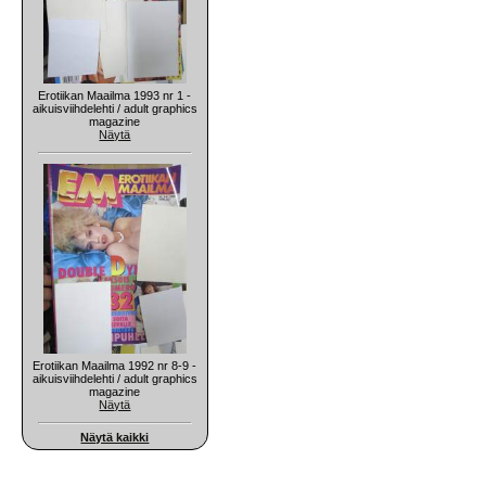
Erotiikan Maailma 1993 nr 1 -
aikuisviihdelehti / adult graphics
magazine
Näytä
Erotiikan Maailma 1992 nr 8-9 -
aikuisviihdelehti / adult graphics
magazine
Näytä
Näytä kaikki