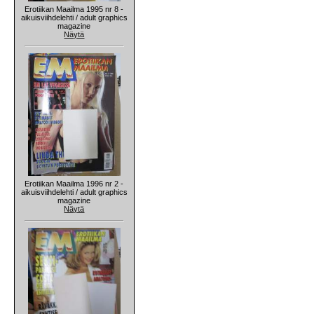
Erotiikan Maailma 1995 nr 8 -
aikuisviihdelehti / adult graphics
magazine
Näytä
Erotiikan Maailma 1996 nr 2 -
aikuisviihdelehti / adult graphics
magazine
Näytä