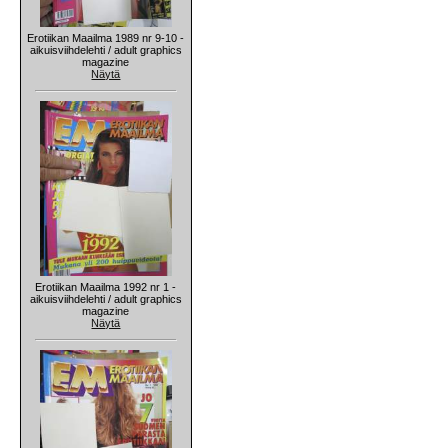
Erotiikan Maailma 1989 nr 9-10 -
aikuisviihdelehti / adult graphics
magazine
Näytä
Erotiikan Maailma 1992 nr 1 -
aikuisviihdelehti / adult graphics
magazine
Näytä