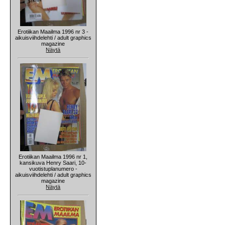
Erotiikan Maailma 1996 nr 3 -
aikuisviihdelehti / adult graphics
magazine
Näytä
Erotiikan Maailma 1996 nr 1,
kansikuva Henry Saari, 10-
vuotistuplanumero -
aikuisviihdelehti / adult graphics
magazine
Näytä