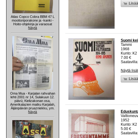
Lisää
Atlas Copco Cobra BBM 47 L
moottoriporakone ja -kanki -
Hoito-ohjekirja ja varaosat
Näytä
Suomi kei
Tammi
1968
Kunto: K2 
7.00 €
Saatavilla:
Näytä lisä
Lisää
Oma Mua - Karjalan rahvahan
lehti 2001 nr 14, Sulakuun 12.
päivü; Kielizakonan osa,
Amerikalazien matku Karjalah,
Äijänpäivän pruazniekku, ym.
Eduskunta
Näytä
Valtioneuv
1952
Kunto: K2 
5.00 €
Saatavilla: