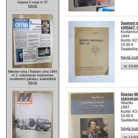
kirjasia II sarja nr 57
Näytä
Suomen po
välttää? -
Kustannus
1944
Kunto: K2 
10.00 €
Saatavilla:
Näytä lisä
Lisää
Miesten oma / Naisten oma 1964
nr 2 -selostavan mainonnan
osoitteeton julkaisu, kääntölehti
Näytä
Gustav Ma
statsgrun
Atlantis
1997
Kunto: K3 
10.00 €
Saatavilla:
Näytä lisä
Lisää