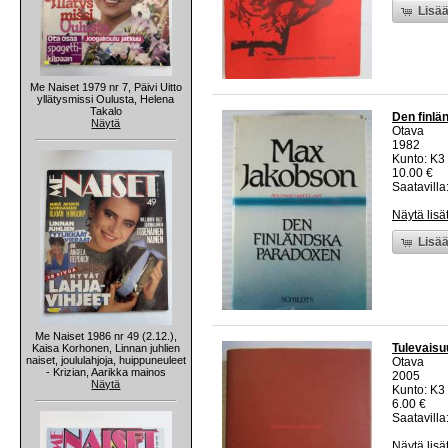
Lisää
Me Naiset 1979 nr 7, Päivi Uitto
yllätysmissi Oulusta, Helena
Takalo
Den finlä
Näytä
Otava
1982
Kunto: K3 
10.00 €
Saatavilla:
Näytä lisä
Lisää
Me Naiset 1986 nr 49 (2.12.),
Tulevais
Kaisa Korhonen, Linnan juhlien
naiset, joululahjoja, huippuneuleet
Otava
- Krizian, Aarikka mainos
2005
Näytä
Kunto: K3 
6.00 €
Saatavilla:
Näytä lisä