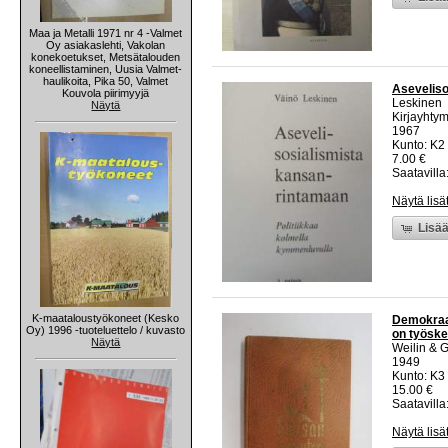
Maa ja Metalli 1971 nr 4 -Valmet
Oy asiakaslehti, Vakolan
konekoetukset, Metsätalouden
koneellistaminen, Uusia Valmet-
haulikoita, Pika 50, Valmet
Aseveliso
Kouvola piirimyyjä
Leskinen
Näytä
Kirjayhty
1967
Kunto: K2 
7.00 €
Saatavilla:
Näytä lisä
Lisää
K-maataloustyökoneet (Kesko
Demokraat
Oy) 1996 -tuoteluettelo / kuvasto
on työske
Näytä
Weilin & 
1949
Kunto: K3 
15.00 €
Saatavilla:
Näytä lisä