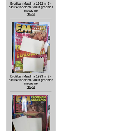
Erotiikan Maailma 1992 nr 7 -
aikuisviihdelehti / adult graphics
magazine
Näytä
Erotiikan Maailma 1993 nr 2 -
aikuisviihdelehti / adult graphics
magazine
Näytä