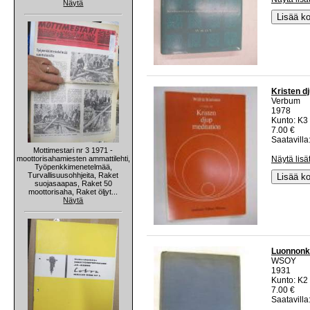
Näytä
Lisää ko
Kristen d
Verbum
1978
Kunto: K3
7.00 €
Saatavilla:
Mottimestari nr 3 1971 -
moottorisahamiesten ammattilehti,
Näytä lisä
Työpenkkimenetelmää,
Turvallisuusohhjeita, Raket
Lisää ko
suojasaapas, Raket 50
moottorisaha, Raket öljyt...
Näytä
Luonnonk
WSOY
1931
Kunto: K2 
7.00 €
Saatavilla: