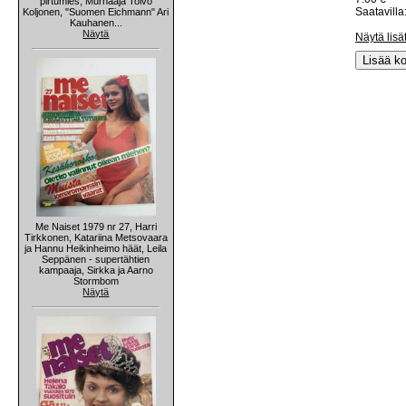
pirtumies, Murhaaja Toivo
Saatavilla:
Koljonen, "Suomen Eichmann" Ari
Kauhanen...
Näytä
Näytä lisä
Lisää ko
Me Naiset 1979 nr 27, Harri
Tirkkonen, Katariina Metsovaara
ja Hannu Heikinheimo häät, Leila
Seppänen - supertähtien
kampaaja, Sirkka ja Aarno
Stormbom
Näytä