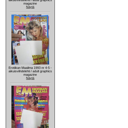
magazine
Näytä
Erotiikan Maailma 1993 nr 4-5 -
aikuisviihdelehti / adult graphics
magazine
Näytä