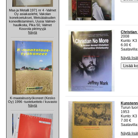
Maa ja Metalli 1971 nr 4 -Valmet
Oy asiakaslehti, Vakolan
konekoetukset, Metsätalouden
koneellistaminen, Uusia Valmet-
haulikoita, Pika 50, Valmet
Kouvola piirimyyjä
Christian
Näytä
2008
Kunto: K3
6.00 €
Saatavilla:
Näytä lisä
Lisää ko
K-maataloustyökoneet (Kesko
Oy) 1996 -tuoteluettelo / kuvasto
Kunstenn
Näytä
Turun tuo
1953
Kunto: K3
7.00 €
Saatavilla:
Näytä lisä