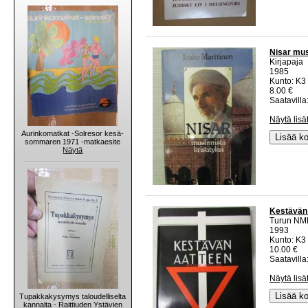
Nisar mus
Kirjapaja
1985
Kunto: K3 
8.00 €
Saatavilla:
Näytä lisä
Aurinkomatkat -Solresor kesä-
Lisää ko
sommaren 1971 -matkaesite
Näytä
Kestävän 
Turun NM
1993
Kunto: K3 
10.00 €
Saatavilla:
Näytä lisä
Lisää ko
Tupakkakysymys taloudelliselta
kannalta - Raittiuden Ystävien