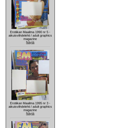
Erotiikan Maailma 1990 nr 5 -
aikuisviihdelehti / adult graphics
magazine
Näytä
Erotiikan Maailma 1995 nr 3 -
aikuisviihdelehti / adult graphics
magazine
Näytä