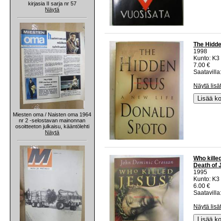
kirjasia II sarja nr 57
Näytä
The Hidde
1998
Kunto: K3 
7.00 €
Saatavilla:
Näytä lisä
Lisää ko
Miesten oma / Naisten oma 1964
nr 2 -selostavan mainonnan
osoitteeton julkaisu, kääntölehti
Näytä
Who kille
Death of 
1995
Kunto: K3
6.00 €
Saatavilla:
Näytä lisä
Lisää ko