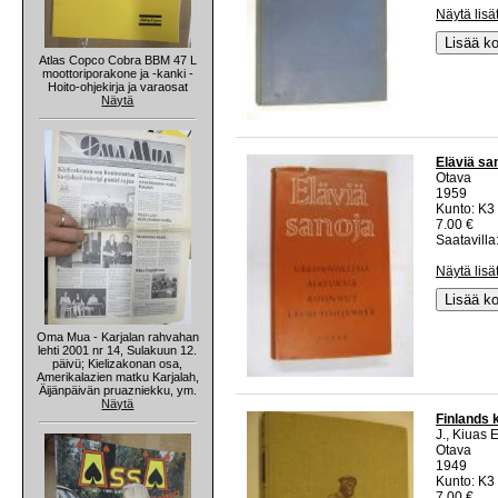
Näytä lisä
Lisää ko
Atlas Copco Cobra BBM 47 L
moottoriporakone ja -kanki -
Hoito-ohjekirja ja varaosat
Näytä
Eläviä san
Otava
1959
Kunto: K3 
7.00 €
Saatavilla:
Näytä lisä
Lisää ko
Oma Mua - Karjalan rahvahan
lehti 2001 nr 14, Sulakuun 12.
päivü; Kielizakonan osa,
Amerikalazien matku Karjalah,
Äijänpäivän pruazniekku, ym.
Näytä
Finlands k
J., Kiuas
Otava
1949
Kunto: K3 
7.00 €