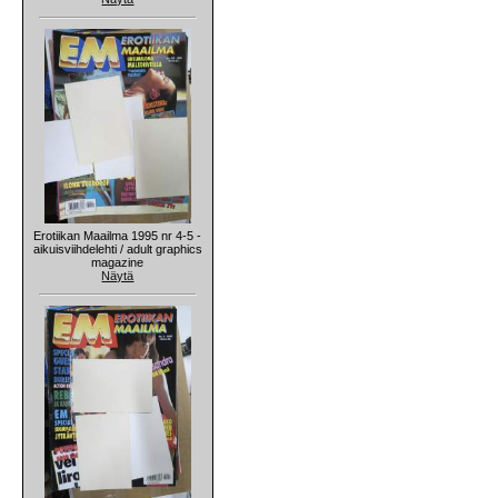
Erotiikan Maailma 1995 nr 4-5 -
aikuisviihdelehti / adult graphics
magazine
Näytä