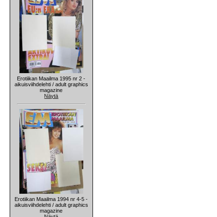
Erotiikan Maailma 1995 nr 2 -
aikuisviihdelehti / adult graphics
magazine
Näytä
Erotiikan Maailma 1994 nr 4-5 -
aikuisviihdelehti / adult graphics
magazine
Näytä