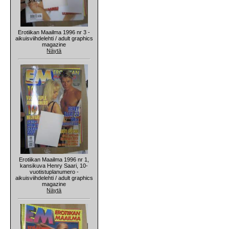
Erotiikan Maailma 1996 nr 3 -
aikuisviihdelehti / adult graphics
magazine
Näytä
Erotiikan Maailma 1996 nr 1,
kansikuva Henry Saari, 10-
vuotistuplanumero -
aikuisviihdelehti / adult graphics
magazine
Näytä