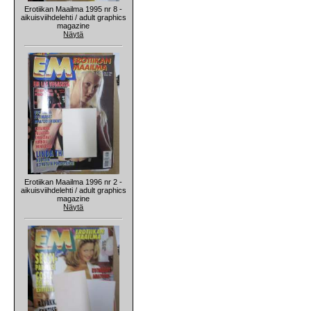
Erotiikan Maailma 1995 nr 8 -
aikuisviihdelehti / adult graphics
magazine
Näytä
Erotiikan Maailma 1996 nr 2 -
aikuisviihdelehti / adult graphics
magazine
Näytä