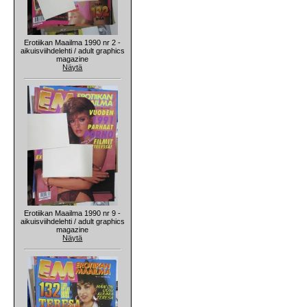
Erotiikan Maailma 1990 nr 2 -
aikuisviihdelehti / adult graphics
magazine
Näytä
Erotiikan Maailma 1990 nr 9 -
aikuisviihdelehti / adult graphics
magazine
Näytä