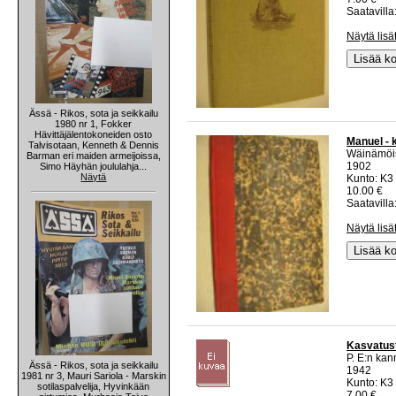
Saatavilla:
Näytä lisä
Lisää ko
Ässä - Rikos, sota ja seikkailu
1980 nr 1, Fokker
Hävittäjälentokoneiden osto
Manuel - 
Talvisotaan, Kenneth & Dennis
Wäinämöi
Barman eri maiden armeijoissa,
1902
Simo Häyhän joululahja...
Näytä
Kunto: K3 
10.00 €
Saatavilla:
Näytä lisä
Lisää ko
Kasvatus
P. E:n kann
Ässä - Rikos, sota ja seikkailu
1942
1981 nr 3, Mauri Sariola - Marskin
Kunto: K3
sotilaspalvelija, Hyvinkään
7.00 €