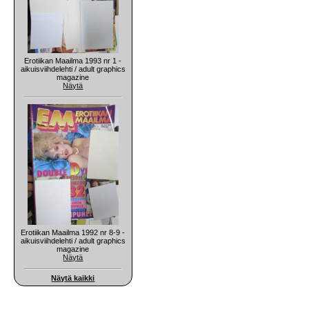
Erotiikan Maailma 1993 nr 1 -
aikuisviihdelehti / adult graphics
magazine
Näytä
Erotiikan Maailma 1992 nr 8-9 -
aikuisviihdelehti / adult graphics
magazine
Näytä
Näytä kaikki