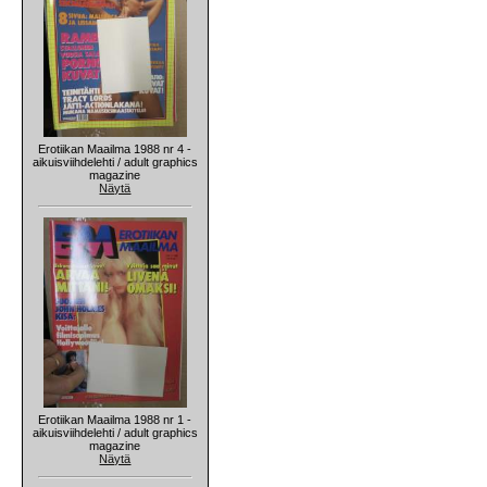
Erotiikan Maailma 1988 nr 4 -
aikuisviihdelehti / adult graphics
magazine
Näytä
Erotiikan Maailma 1988 nr 1 -
aikuisviihdelehti / adult graphics
magazine
Näytä