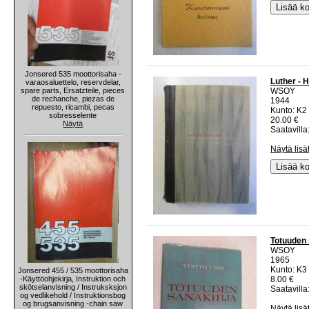
Lisää ko
Jonsered 535 moottorisaha -
Luther - 
varaosaluettelo, reservdelar,
spare parts, Ersatzteile, pieces
WSOY
de rechanche, piezas de
1944
repuesto, ricambi, pecas
Kunto: K2 
sobresselente
20.00 €
Näytä
Saatavilla:
Näytä lisä
Lisää ko
Totuuden 
WSOY
1965
Kunto: K3 
Jonsered 455 / 535 moottorisaha
-Käyttöohjekirja, Instruktion och
8.00 €
skötselanvisning / Instruksksjon
Saatavilla:
og vedlikehold / Instruktionsbog
og brugsanvisning -chain saw
Näytä lisä