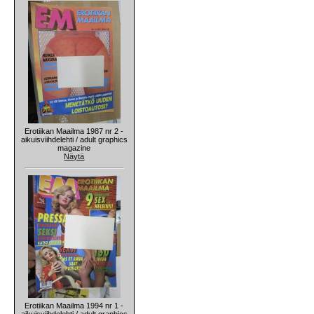
Erotiikan Maailma 1987 nr 2 -
aikuisviihdelehti / adult graphics
magazine
Näytä
Erotiikan Maailma 1994 nr 1 -
aikuisviihdelehti / adult graphics