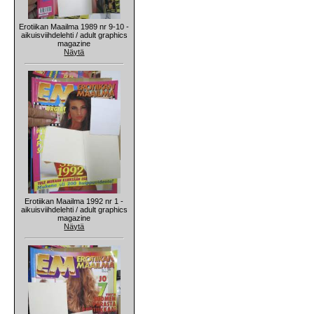
Erotiikan Maailma 1989 nr 9-10 -
aikuisviihdelehti / adult graphics
magazine
Näytä
Erotiikan Maailma 1992 nr 1 -
aikuisviihdelehti / adult graphics
magazine
Näytä