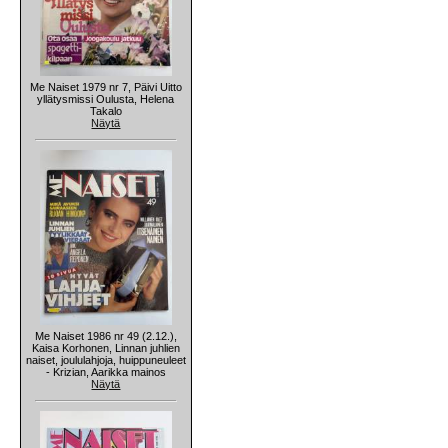
Me Naiset 1979 nr 7, Päivi Uitto
yllätysmissi Oulusta, Helena
Takalo
Näytä
Me Naiset 1986 nr 49 (2.12.),
Kaisa Korhonen, Linnan juhlien
naiset, joululahjoja, huippuneuleet
- Krizian, Aarikka mainos
Näytä