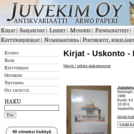
Kirjat
Sarjakuvat
Lehdet
Musiikki
Pienpainatteet
Käyttöohjekirjat
Numismatiikka
Postikortit, kirjelähe
Kirjat - Uskonto -
Etusivu
Blogi
Näytä / piilota alakategoriat
Käyttöehdot
Ostoskori
Yritysinfo
Juutalaisu
Ota yhteyttä
Helsingin
1986
HAKU
Kunto: K3
10.00 €
Saatavilla:
Näytä lisä
Lisää ko
40 viimeksi lisättyä