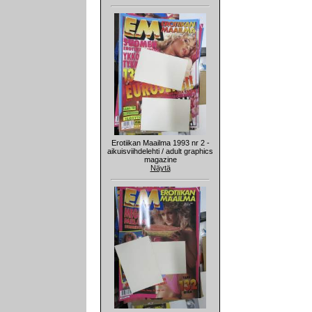
Erotiikan Maailma 1993 nr 2 -
aikuisviihdelehti / adult graphics
magazine
Näytä