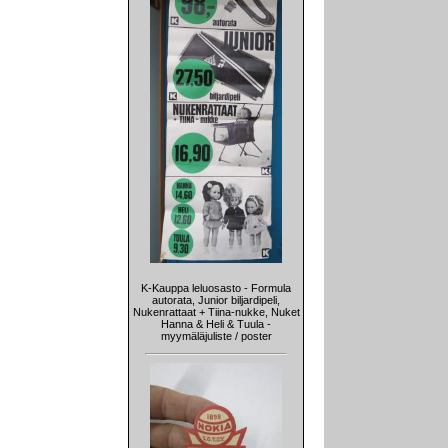
K-Kauppa leluosasto - Formula
autorata, Junior biljardipeli,
Nukenrattaat + Tiina-nukke, Nuket
Hanna & Heli & Tuula -
myymäläjuliste / poster