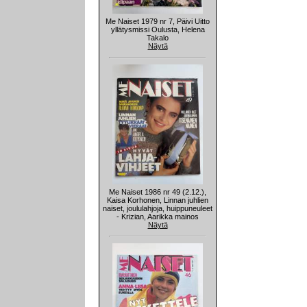
Me Naiset 1979 nr 7, Päivi Uitto
yllätysmissi Oulusta, Helena
Takalo
Näytä
Me Naiset 1986 nr 49 (2.12.),
Kaisa Korhonen, Linnan juhlien
naiset, joululahjoja, huippuneuleet
- Krizian, Aarikka mainos
Näytä