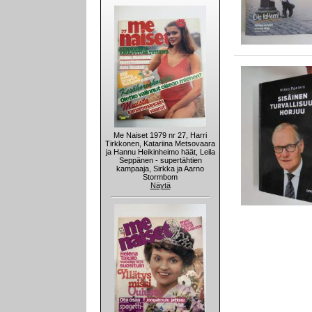
Me Naiset 1979 nr 27, Harri
Tirkkonen, Katariina Metsovaara
ja Hannu Heikinheimo häät, Leila
Seppänen - supertähtien
kampaaja, Sirkka ja Aarno
Stormbom
Näytä