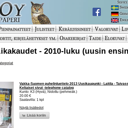
Service
Swed
Germ
Engli
Pienpainatteet
Julisteet
Keräilyesineet
Valokuvat
Lip
ortit, kirjelähetykset ym.
Osakekirjat
Taide
Elokuvat
 Aikakaudet - 2010-luku (uusin ensin
ategoriat
Vakka-Suomen puhelinluettelo 2013 Uusikaupunki - Laitila - Taivass
Keltaiset sivut -telephone catalog
Kunto: K3 (Hyvä), Nidottu (pehmeäk.)
20.00 €
Saatavilla: 1 kpl
Näytä lisätiedot
Lisää koriin