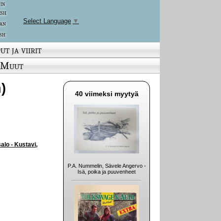
 in
ish
Select Language
▼
an
sh
ut ja viirit
Muut
)
40 viimeksi myytyä
alo - Kustavi,
P.A. Nummelin, Sävele Angervo -
Isä, poika ja puuvenheet