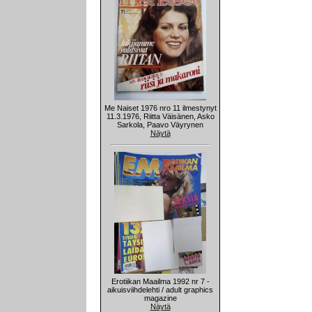
Me Naiset 1976 nro 11 ilmestynyt
11.3.1976, Riitta Väisänen, Asko
Sarkola, Paavo Väyrynen
Näytä
Erotiikan Maailma 1992 nr 7 -
aikuisviihdelehti / adult graphics
magazine
Näytä