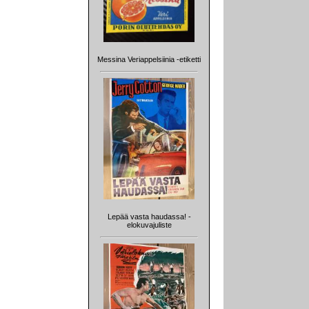
Messina Veriappelsiinia -etiketti
Lepää vasta haudassa! -
elokuvajuliste