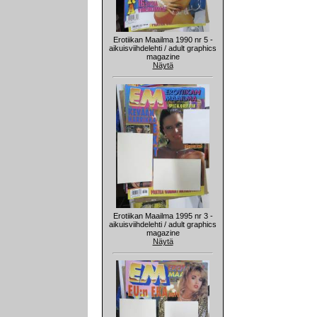
Erotiikan Maailma 1990 nr 5 -
aikuisviihdelehti / adult graphics
magazine
Näytä
Erotiikan Maailma 1995 nr 3 -
aikuisviihdelehti / adult graphics
magazine
Näytä