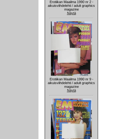
Erotiikan Maailma 1990 nr 2 -
aikuisviihdelehti / adult graphics
magazine
Näytä
Erotiikan Maailma 1990 nr 9 -
aikuisviihdelehti / adult graphics
magazine
Näytä