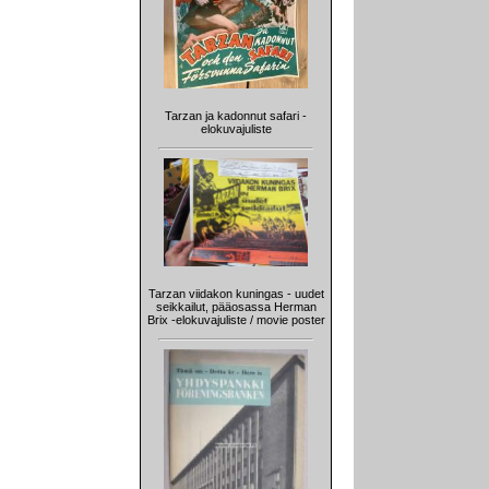
Tarzan ja kadonnut safari -
elokuvajuliste
Tarzan viidakon kuningas - uudet
seikkailut, pääosassa Herman
Brix -elokuvajuliste / movie poster