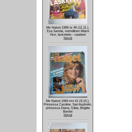
Me Naiset 1986 nr 46 (11.11.),
Esa Sariola, merkillinen Miami
Vice, laskettelu - vaatteet
Näytä
Me Naiset 1984 nro 41 (9.10.),
Prinsessa Caroline, Sari Aspholm,
prinsessa Diana, Gilda, Brigitte
Bardot
Näytä