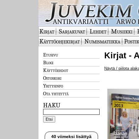
Kirjat
Sarjakuvat
Lehdet
Musiikki
Käyttöohjekirjat
Numismatiikka
Postik
Kirjat -
Etusivu
Blogi
Näytä / piilota alak
Käyttöehdot
Ostoskori
Yritysinfo
Ota yhteyttä
HAKU
40 viimeksi lisättyä