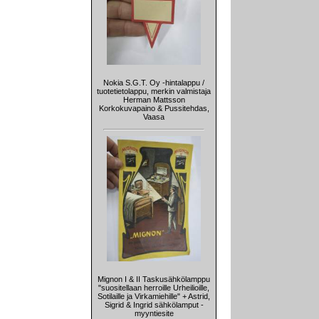
Nokia S.G.T. Oy -hintalappu /
tuotetietolappu, merkin valmistaja
Herman Mattsson
Korkokuvapaino & Pussitehdas,
Vaasa
Mignon I & II Taskusähkölamppu
"suositellaan herroille Urheilioille,
Sotilaille ja Virkamiehille" + Astrid,
Sigrid & Ingrid sähkölamput -
myyntiesite