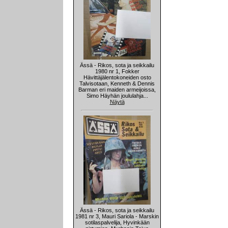
Ässä - Rikos, sota ja seikkailu
1980 nr 1, Fokker
Hävittäjälentokoneiden osto
Talvisotaan, Kenneth & Dennis
Barman eri maiden armeijoissa,
Simo Häyhän joululahja...
Näytä
Ässä - Rikos, sota ja seikkailu
1981 nr 3, Mauri Sariola - Marskin
sotilaspalvelija, Hyvinkään