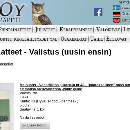
Service
Swed
Germ
Engli
Pienpainatteet
Julisteet
Keräilyesineet
Valokuvat
Lip
ortit, kirjelähetykset ym.
Osakekirjat
Taide
Elokuvat
Aatteet - Valistus (uusin ensin)
ategoriat
Me nuoret - Väestöliiton julkaisuja nr 48 - "paatoksellinen" opas nuor
elämänsä alkuvaiheessa -youth guide
Väestöliitto
1960
Kunto: K3 (Hyvä), Nidottu (pehmeäk.)
5.00 €
Saatavilla: 1 kpl
Näytä lisätiedot
Lisää koriin