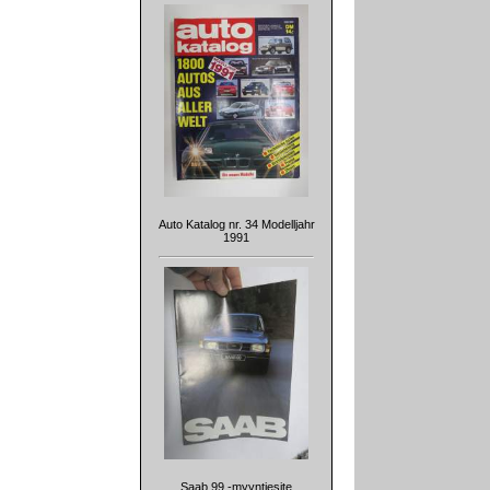
Auto Katalog nr. 34 Modelljahr
1991
Saab 99 -myyntiesite