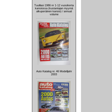
Tuulilasi 1986 nr 1-12 vuosikerta
kansiossa (kustantajan myymä
alkuperäinen kansio) / annual
volume
Auto Katalog nr. 46 Modelljahr
2003