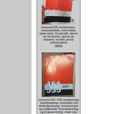
Jonsered 535 moottorisaha -
varaosaluettelo, reservdelar,
spare parts, Ersatzteile, pieces
de rechanche, piezas de
repuesto, ricambi, pecas
sobresselente
Näytä
Jonsered 455 / 535 moottorisaha
-Käyttöohjekirja, Instruktion och
skötselanvisning / Instruksksjon
og vedlikehold / Instruktionsbog
og brugsanvisning -chain saw