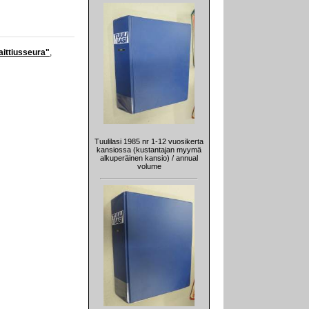
aittiusseura"
,
Tuulilasi 1985 nr 1-12 vuosikerta
kansiossa (kustantajan myymä
alkuperäinen kansio) / annual
volume