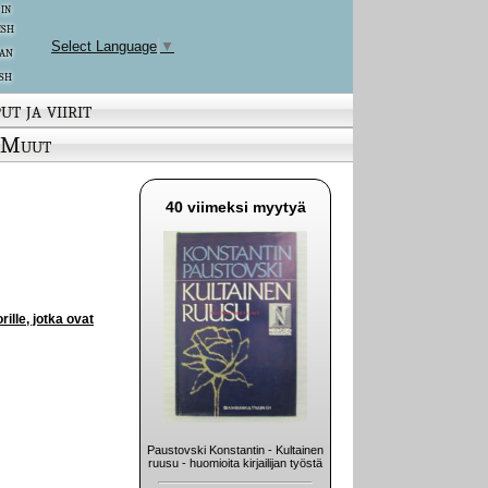
 in
ish
Select Language
▼
an
sh
ut ja viirit
Muut
40 viimeksi myytyä
ille, jotka ovat
Paustovski Konstantin - Kultainen
ruusu - huomioita kirjailijan työstä