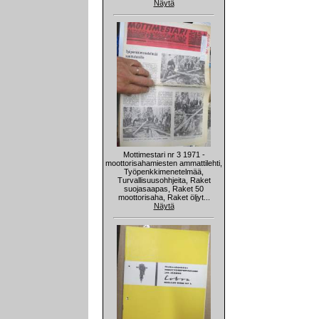
Näytä
Mottimestari nr 3 1971 -
moottorisahamiesten ammattilehti,
Työpenkkimenetelmää,
Turvallisuusohhjeita, Raket
suojasaapas, Raket 50
moottorisaha, Raket öljyt...
Näytä