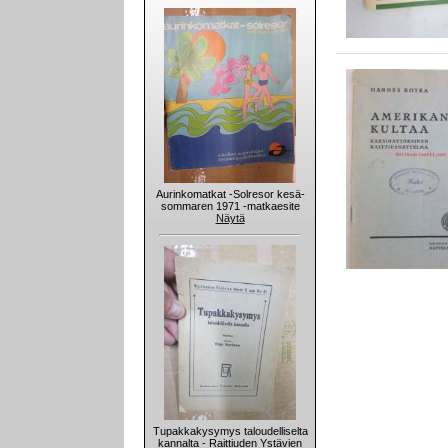
Aurinkomatkat -Solresor kesä-
sommaren 1971 -matkaesite
Näytä
Tupakkakysymys taloudelliselta
kannalta - Raittiuden Ystävien