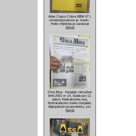
Atlas Copco Cobra BBM 47 L
moottoriporakone ja -kanki -
Hoito-ohjekirja ja varaosat
Näytä
Oma Mua - Karjalan rahvahan
lehti 2001 nr 14, Sulakuun 12.
päivü; Kielizakonan osa,
Amerikalazien matku Karjalah,
Äijänpäivän pruazniekku, ym.
Näytä