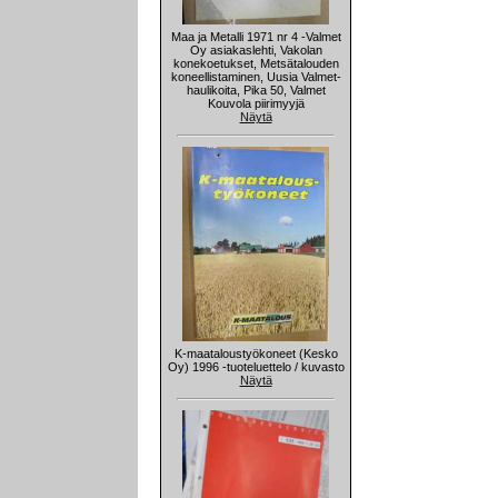
Maa ja Metalli 1971 nr 4 -Valmet
Oy asiakaslehti, Vakolan
konekoetukset, Metsätalouden
koneellistaminen, Uusia Valmet-
haulikoita, Pika 50, Valmet
Kouvola piirimyyjä
Näytä
K-maataloustyökoneet (Kesko
Oy) 1996 -tuoteluettelo / kuvasto
Näytä