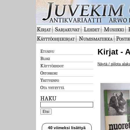
Kirjat
Sarjakuvat
Lehdet
Musiikki
Käyttöohjekirjat
Numismatiikka
Postik
Kirjat - 
Etusivu
Blogi
Näytä / piilota alak
Käyttöehdot
Ostoskori
Yritysinfo
Ota yhteyttä
HAKU
40 viimeksi lisättyä