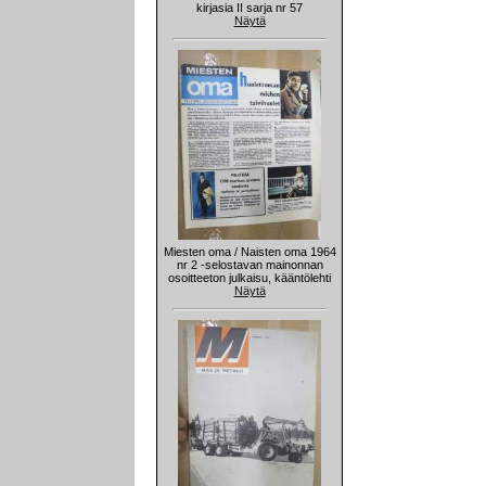
kirjasia II sarja nr 57
Näytä
Miesten oma / Naisten oma 1964
nr 2 -selostavan mainonnan
osoitteeton julkaisu, kääntölehti
Näytä