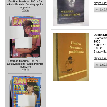
Erotiikan Maailma 1990 nr 2 -
Näytä lisä
aikuisviihdelehti / adult graphics
magazine
Lisää
Näytä
Uuden Su
Suomalais
1955
Kunto: K2 
3.00 €
Saatavilla:
Näytä lisä
Erotiikan Maailma 1990 nr 9 -
aikuisviihdelehti / adult graphics
Lisää
magazine
Näytä