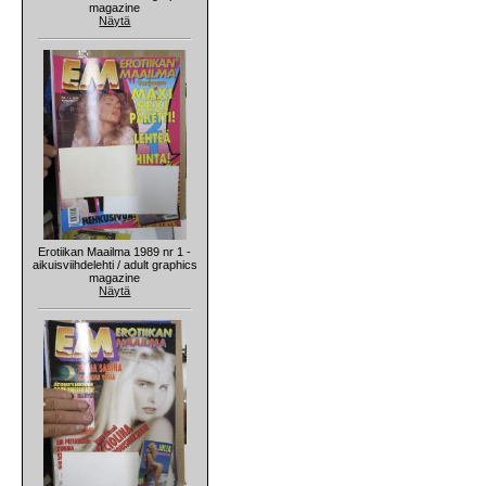
magazine
Näytä
Erotiikan Maailma 1989 nr 1 -
aikuisviihdelehti / adult graphics
magazine
Näytä