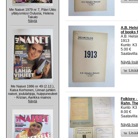
Me Naiset 1979 nr 7, Päivi Uitto
yllätysmissi Oulusta, Helena
Takalo
Näytä
A.B. Helsi
of books 
A.B. Hels
1913
Kunto: K3
5.00 €
Saatavilla:
Näytä lisä
Lisää
Me Naiset 1986 nr 49 (2.12.),
Kaisa Korhonen, Linnan juhlien
naiset, joululahjoja, huippuneuleet
- Krizian, Aarikka mainos
Folklore -
Näytä
Rahn, The
Kunto: K3
8.00 €
Saatavilla:
Näytä lisä
Lisää