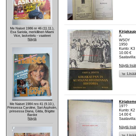
Me Naiset 1986 nr 46 (11.11.),
Kirjakaup
Esa Sariola, merkillinen Miami
Vice, laskettelu - vaatteet
A.
Näytä
WSOY
1950
Kunto: K3 
10.00 €
Saatavilla:
Näytä lisä
Lisää
Kirjakemet
Me Naiset 1984 nro 41 (9.10.),
19??
Prinsessa Caroline, Sari Aspholm,
Kunto: K2 
prinsessa Diana, Gilda, Brigitte
14.00 €
Bardot
Näytä
Saatavilla:
Näytä lisä
Lisää