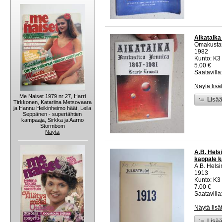
Aikataika
Omakusta
1982
Kunto: K3
5.00 €
Saatavilla:
Näytä lisä
Me Naiset 1979 nr 27, Harri
Lisää
Tirkkonen, Katariina Metsovaara
ja Hannu Heikinheimo häät, Leila
Seppänen - supertähtien
kampaaja, Sirkka ja Aarno
Stormbom
Näytä
A.B. Hels
kappale k
A.B. Hels
1913
Kunto: K3
7.00 €
Saatavilla:
Näytä lisä
Lisää