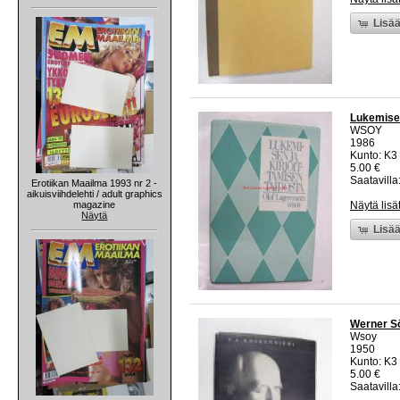
Lisää
Lukemisen
WSOY
1986
Kunto: K3 
5.00 €
Saatavilla:
Erotiikan Maailma 1993 nr 2 -
aikuisviihdelehti / adult graphics
magazine
Näytä lisä
Näytä
Lisää
Werner Sö
Wsoy
1950
Kunto: K3 
5.00 €
Saatavilla: