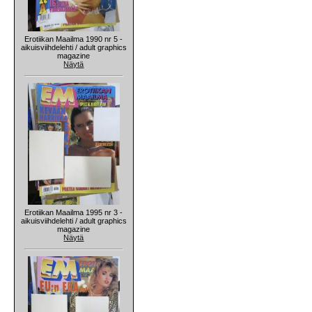
Erotiikan Maailma 1990 nr 5 -
aikuisviihdelehti / adult graphics
magazine
Näytä
Erotiikan Maailma 1995 nr 3 -
aikuisviihdelehti / adult graphics
magazine
Näytä