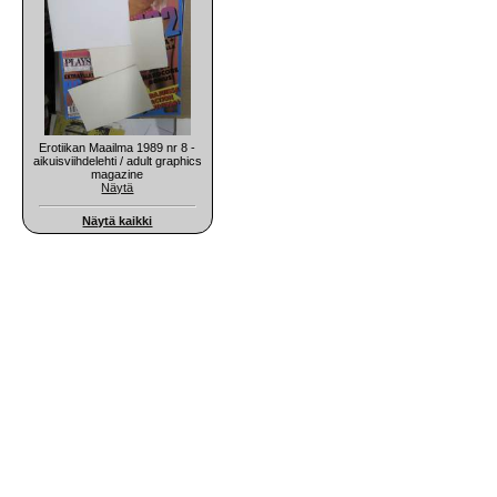
Erotiikan Maailma 1989 nr 8 -
aikuisviihdelehti / adult graphics
magazine
Näytä
Näytä kaikki