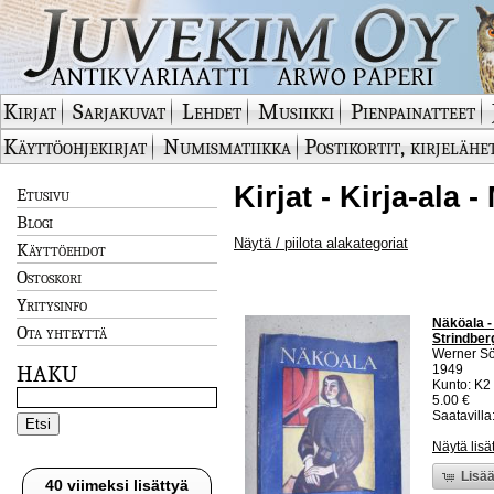
Kirjat
Sarjakuvat
Lehdet
Musiikki
Pienpainatteet
Käyttöohjekirjat
Numismatiikka
Postikortit, kirjelähe
Kirjat - Kirja-ala 
Etusivu
Blogi
Näytä / piilota alakategoriat
Käyttöehdot
Ostoskori
Yritysinfo
Näköala -
Ota yhteyttä
Strindber
Werner Sö
HAKU
1949
Kunto: K2 
5.00 €
Saatavilla:
Näytä lisä
Lisää
40 viimeksi lisättyä