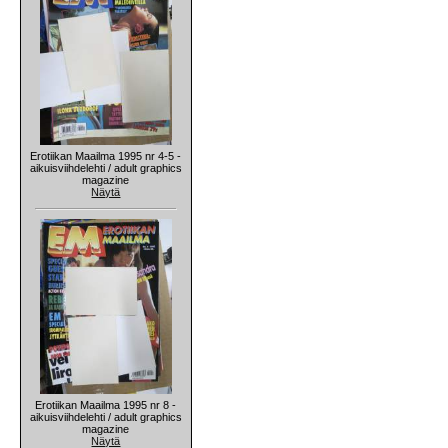
Erotiikan Maailma 1995 nr 4-5 -
aikuisviihdelehti / adult graphics
magazine
Näytä
Erotiikan Maailma 1995 nr 8 -
aikuisviihdelehti / adult graphics
magazine
Näytä