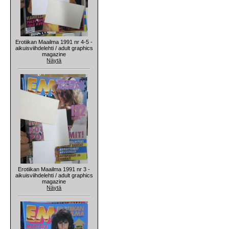
Erotiikan Maailma 1991 nr 4-5 -
aikuisviihdelehti / adult graphics
magazine
Näytä
Erotiikan Maailma 1991 nr 3 -
aikuisviihdelehti / adult graphics
magazine
Näytä