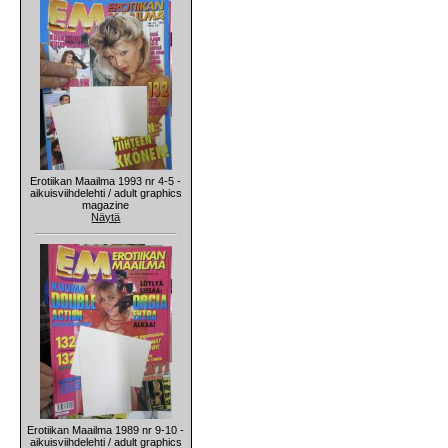
Erotiikan Maailma 1993 nr 4-5 -
aikuisviihdelehti / adult graphics
magazine
Näytä
Erotiikan Maailma 1989 nr 9-10 -
aikuisviihdelehti / adult graphics