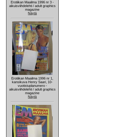
Erotiikan Maailma 1996 nr 3 -
aikuisviihdelehti / adult graphics
magazine
Näytä
Erotiikan Maailma 1996 nr 1,
kansikuva Henry Saari, 10-
vuotistuplanumero -
aikuisviihdelehti / adult graphics
magazine
Näytä