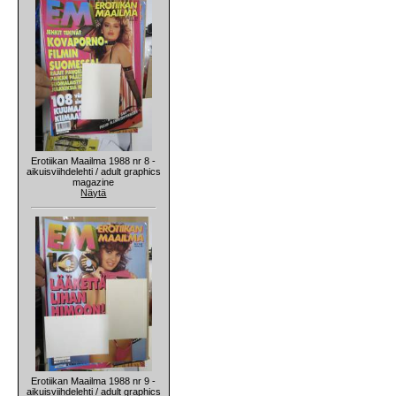
Erotiikan Maailma 1988 nr 8 -
aikuisviihdelehti / adult graphics
magazine
Näytä
Erotiikan Maailma 1988 nr 9 -
aikuisviihdelehti / adult graphics