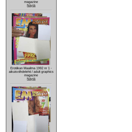
magazine
Näytä
Erotiikan Maailma 1992 nr 1 -
aikuisviihdelehti / adult graphics
magazine
Näytä