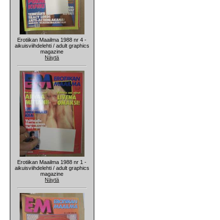
Erotiikan Maailma 1988 nr 4 -
aikuisviihdelehti / adult graphics
magazine
Näytä
Erotiikan Maailma 1988 nr 1 -
aikuisviihdelehti / adult graphics
magazine
Näytä