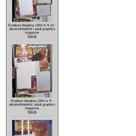
Erotiikan Maailma 1994 nr 9-10 -
aikuisviihdelehti / adult graphics
magazine
Näytä
Erotiikan Maailma 1994 nr 8 -
aikuisviihdelehti / adult graphics
magazine
Näytä