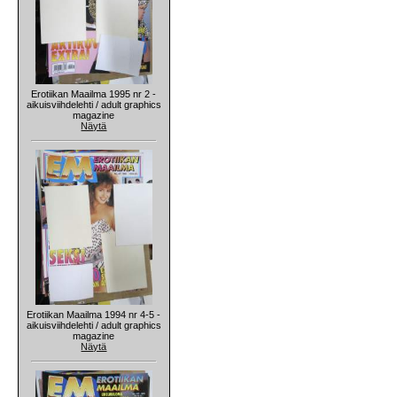
Erotiikan Maailma 1995 nr 2 -
aikuisviihdelehti / adult graphics
magazine
Näytä
Erotiikan Maailma 1994 nr 4-5 -
aikuisviihdelehti / adult graphics
magazine
Näytä