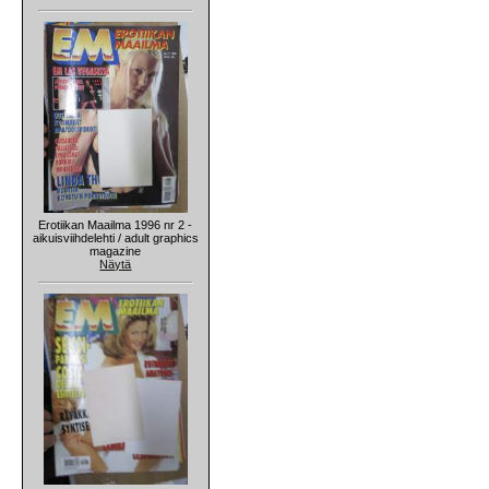
Erotiikan Maailma 1996 nr 2 -
aikuisviihdelehti / adult graphics
magazine
Näytä