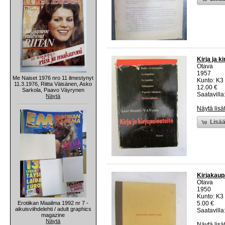
Kirja ja k
Otava
1957
Me Naiset 1976 nro 11 ilmestynyt
Kunto: K3 
11.3.1976, Riitta Väisänen, Asko
12.00 €
Sarkola, Paavo Väyrynen
Saatavilla:
Näytä
Näytä lisä
Lisää
Kirjakau
Otava
1950
Kunto: K3 
Erotiikan Maailma 1992 nr 7 -
5.00 €
aikuisviihdelehti / adult graphics
Saatavilla:
magazine
Näytä
Näytä lisä