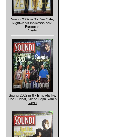
Soundi 2002 nr 9 - Zen Cafe,
Nightwishin matkassa halki
Euroopan
Näytä
Soundi 2002 nr 8 - Ismo Alanko,
Don Huonot, Suede Papa Roach
Näytä