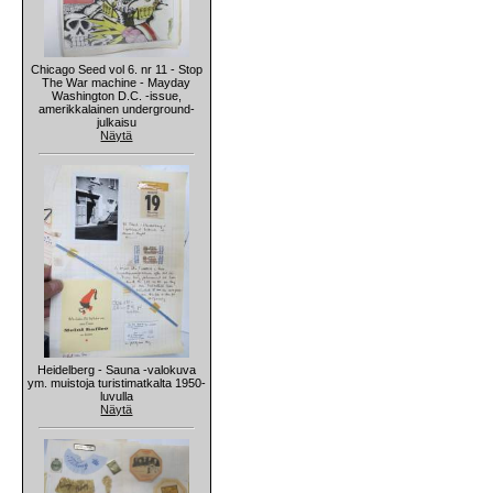
Chicago Seed vol 6. nr 11 - Stop
The War machine - Mayday
Washington D.C. -issue,
amerikkalainen underground-
julkaisu
Näytä
Heidelberg - Sauna -valokuva
ym. muistoja turistimatkalta 1950-
luvulla
Näytä