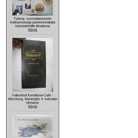
Tuborg -suomalaisturistin
matkamuistoja panimovirailulta
kansiolehdille liimattuna
Näytä
Falkenhof Konditorei-Café -
Würzburg, Marienpltz 4 -kahvilan
hinnasto
Näytä