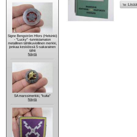
Lisää
Signe Bengström Hfors (Helsinki)
- "Lucky" -tunnistamaton
metallinen tähtikuviollinen merkki,
jonkaa keskiössä 5-sakarainen
tähti
Näytä
SA marssimerkki, "kulta"
Näytä