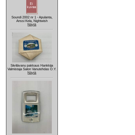
Soundi 2002 nr 1 - Apulanta,
Anssi Kela, Nightwish
Näytä
Siivilävanu pakkaus Hankkija
Valmistaja Salon Vanutehdas O.Y.
Näytä