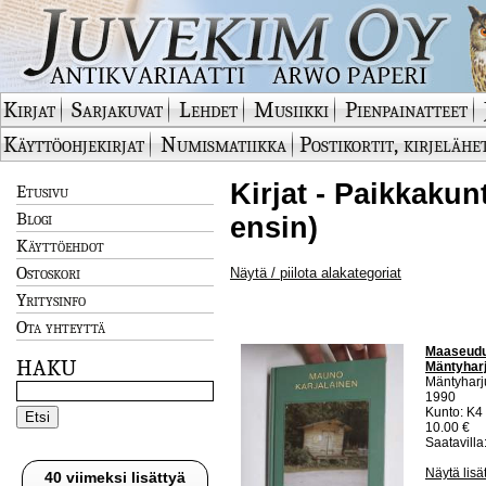
Kirjat
Sarjakuvat
Lehdet
Musiikki
Pienpainatteet
Käyttöohjekirjat
Numismatiikka
Postikortit, kirjelähe
Kirjat - Paikkakun
Etusivu
Blogi
ensin)
Käyttöehdot
Ostoskori
Näytä / piilota alakategoriat
Yritysinfo
Ota yhteyttä
Maaseudun
HAKU
Mäntyharj
Mäntyharj
1990
Kunto: K4 
10.00 €
Saatavilla:
Näytä lisä
40 viimeksi lisättyä