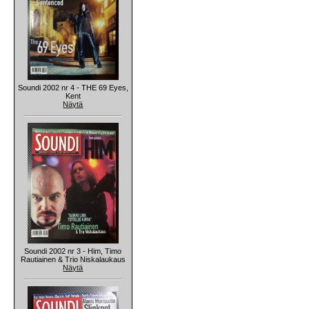
Soundi 2002 nr 4 - THE 69 Eyes,
Kent
Näytä
Soundi 2002 nr 3 - Him, Timo
Rautiainen & Trio Niskalaukaus
Näytä