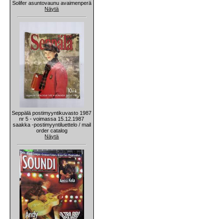
Solifer asuntovaunu avaimenperä
Näytä
Seppälä postimyyntikuvasto 1987
nr 5 - voimassa 15.12.1987
saakka -postimyyntiluettelo / mail
order catalog
Näytä