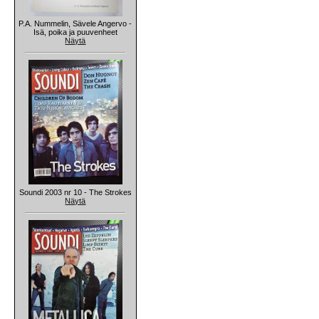
P.A. Nummelin, Sävele Angervo -
Isä, poika ja puuvenheet
Näytä
Soundi 2003 nr 10 - The Strokes
Näytä