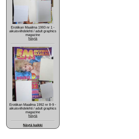
Erotiikan Maailma 1993 nr 1 -
aikuisviihdelehti / adult graphics
magazine
Näytä
Erotiikan Maailma 1992 nr 8-9 -
aikuisviihdelehti / adult graphics
magazine
Näytä
Näytä kaikki