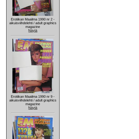
Erotiikan Maailma 1990 nr 2 -
aikuisviihdelehti / adult graphics
magazine
Näytä
Erotiikan Maailma 1990 nr 9 -
aikuisviihdelehti / adult graphics
magazine
Näytä