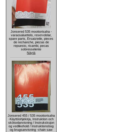
Jonsered 535 moottorisaha -
varaosaluettelo, reservdelar,
spare parts, Ersatzteile, pieces
de rechanche, piezas de
repuesto, ricambi, pecas
sobresselente
Näytä
Jonsered 455 / 535 moottorisaha
-Käyttöohjekirja, Instruktion och
skötselanvisning / Instruksksjon
og vedlikehold / Instruktionsbog
og brugsanvisning -chain saw