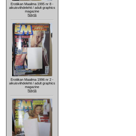
Erotiikan Maailma 1995 nr 8 -
aikuisviihdelehti / adult graphics
magazine
Näytä
Erotiikan Maailma 1996 nr 2 -
aikuisviihdelehti / adult graphics
magazine
Näytä