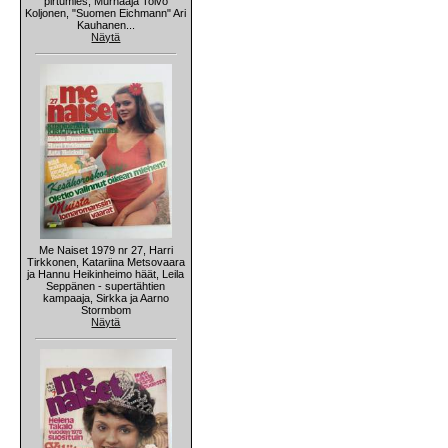
pirtumies, Murhaaja Toivo
Koljonen, "Suomen Eichmann" Ari
Kauhanen...
Näytä
Me Naiset 1979 nr 27, Harri
Tirkkonen, Katariina Metsovaara
ja Hannu Heikinheimo häät, Leila
Seppänen - supertähtien
kampaaja, Sirkka ja Aarno
Stormbom
Näytä