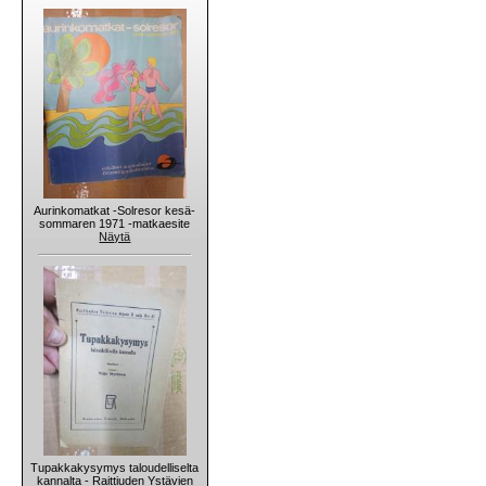
Aurinkomatkat -Solresor kesä-
sommaren 1971 -matkaesite
Näytä
Tupakkakysymys taloudelliselta
kannalta - Raittiuden Ystävien