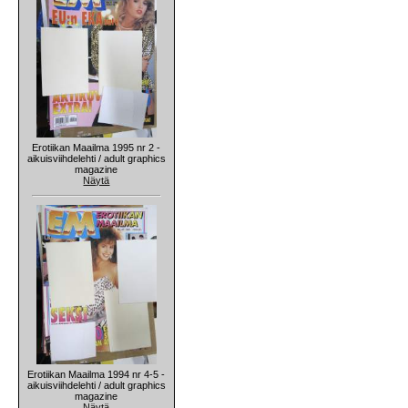
Erotiikan Maailma 1995 nr 2 -
aikuisviihdelehti / adult graphics
magazine
Näytä
Erotiikan Maailma 1994 nr 4-5 -
aikuisviihdelehti / adult graphics
magazine
Näytä