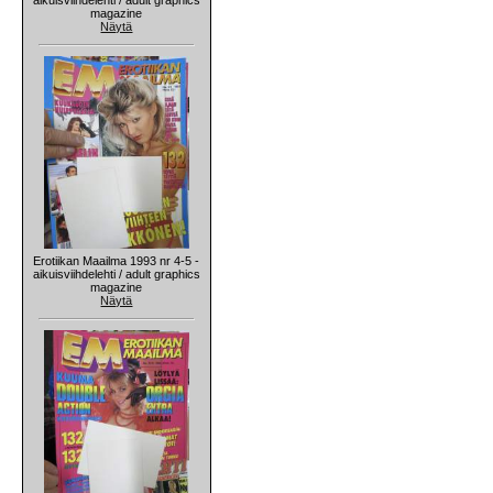
magazine
Näytä
Erotiikan Maailma 1993 nr 4-5 -
aikuisviihdelehti / adult graphics
magazine
Näytä