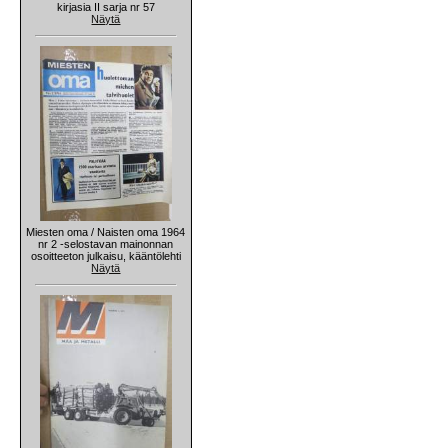
kirjasia II sarja nr 57
Näytä
Miesten oma / Naisten oma 1964
nr 2 -selostavan mainonnan
osoitteeton julkaisu, kääntölehti
Näytä