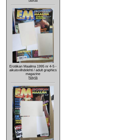
Erotiikan Maailma 1995 nr 4-5 -
aikuisviihdelehti / adult graphics
magazine
Näytä