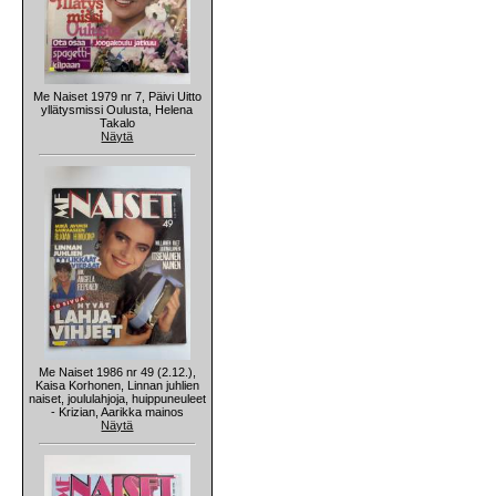
Me Naiset 1979 nr 7, Päivi Uitto
yllätysmissi Oulusta, Helena
Takalo
Näytä
Me Naiset 1986 nr 49 (2.12.),
Kaisa Korhonen, Linnan juhlien
naiset, joululahjoja, huippuneuleet
- Krizian, Aarikka mainos
Näytä