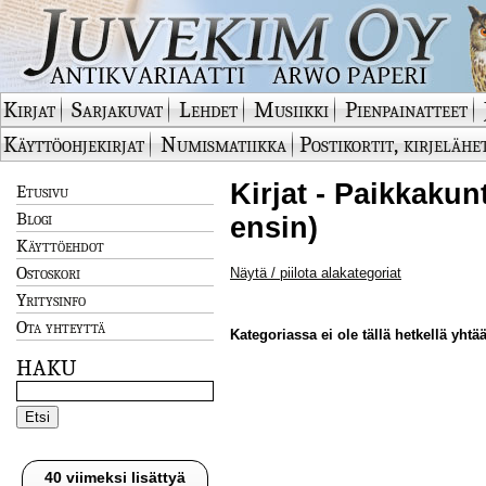
Kirjat
Sarjakuvat
Lehdet
Musiikki
Pienpainatteet
Käyttöohjekirjat
Numismatiikka
Postikortit, kirjelähe
Kirjat - Paikkaku
Etusivu
Blogi
ensin)
Käyttöehdot
Ostoskori
Näytä / piilota alakategoriat
Yritysinfo
Ota yhteyttä
Kategoriassa ei ole tällä hetkellä yhtää
HAKU
40 viimeksi lisättyä