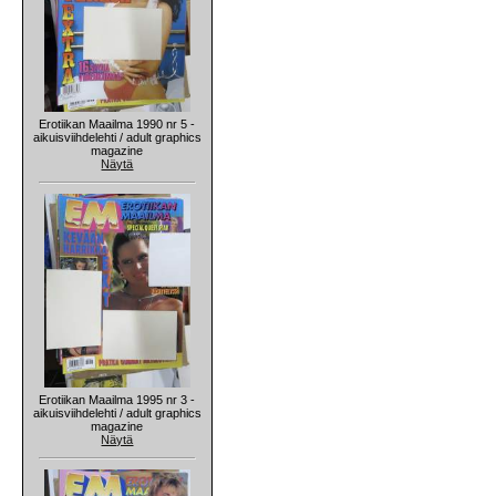
Erotiikan Maailma 1990 nr 5 -
aikuisviihdelehti / adult graphics
magazine
Näytä
Erotiikan Maailma 1995 nr 3 -
aikuisviihdelehti / adult graphics
magazine
Näytä