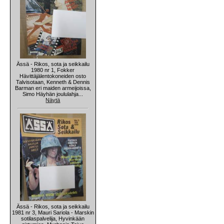
Ässä - Rikos, sota ja seikkailu
1980 nr 1, Fokker
Hävittäjälentokoneiden osto
Talvisotaan, Kenneth & Dennis
Barman eri maiden armeijoissa,
Simo Häyhän joululahja...
Näytä
Ässä - Rikos, sota ja seikkailu
1981 nr 3, Mauri Sariola - Marskin
sotilaspalvelija, Hyvinkään