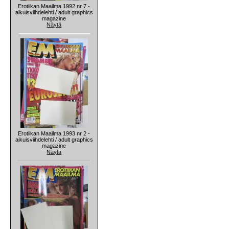
Erotiikan Maailma 1992 nr 7 -
aikuisviihdelehti / adult graphics
magazine
Näytä
Erotiikan Maailma 1993 nr 2 -
aikuisviihdelehti / adult graphics
magazine
Näytä