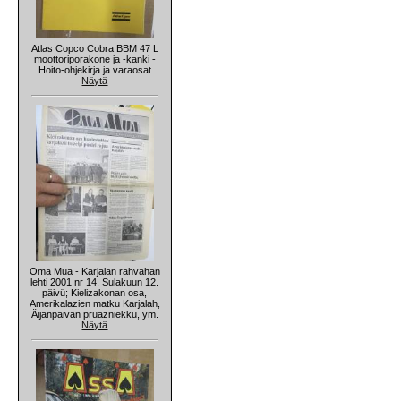
Atlas Copco Cobra BBM 47 L
moottoriporakone ja -kanki -
Hoito-ohjekirja ja varaosat
Näytä
Oma Mua - Karjalan rahvahan
lehti 2001 nr 14, Sulakuun 12.
päivü; Kielizakonan osa,
Amerikalazien matku Karjalah,
Äijänpäivän pruazniekku, ym.
Näytä