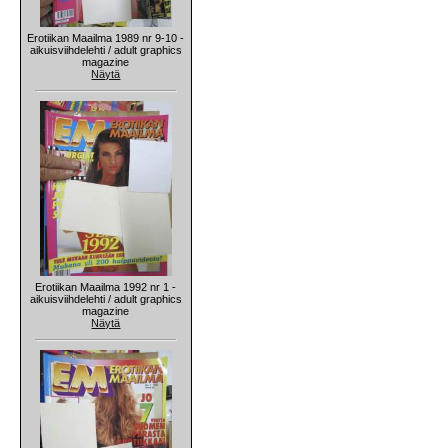
Erotiikan Maailma 1989 nr 9-10 -
aikuisviihdelehti / adult graphics
magazine
Näytä
Erotiikan Maailma 1992 nr 1 -
aikuisviihdelehti / adult graphics
magazine
Näytä