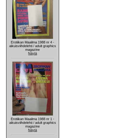
Erotiikan Maailma 1988 nr 4 -
aikuisviihdelehti / adult graphics
magazine
Näytä
Erotiikan Maailma 1988 nr 1 -
aikuisviihdelehti / adult graphics
magazine
Näytä