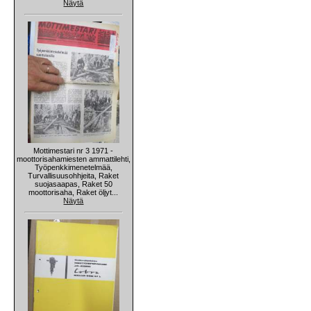
Näytä
Mottimestari nr 3 1971 -
moottorisahamiesten ammattilehti,
Työpenkkimenetelmää,
Turvallisuusohhjeita, Raket
suojasaapas, Raket 50
moottorisaha, Raket öljyt...
Näytä