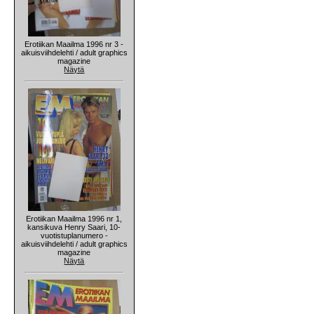
Erotiikan Maailma 1996 nr 3 -
aikuisviihdelehti / adult graphics
magazine
Näytä
Erotiikan Maailma 1996 nr 1,
kansikuva Henry Saari, 10-
vuotistuplanumero -
aikuisviihdelehti / adult graphics
magazine
Näytä