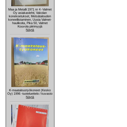
Maa ja Metalli 1971 nr 4 -Valmet
Oy asiakaslehti, Vakolan
konekoetukset, Metsätalouden
koneellistaminen, Uusia Valmet-
haulikoita, Pika 50, Valmet
Kouvola piirimyyjä
Näytä
K-maataloustyökoneet (Kesko
Oy) 1996 -tuoteluettelo / kuvasto
Näytä