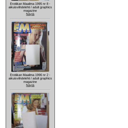
Erotiikan Maailma 1995 nr 8 -
aikuisviihdelehti / adult graphics
magazine
Näytä
Erotiikan Maailma 1996 nr 2 -
aikuisviihdelehti / adult graphics
magazine
Näytä