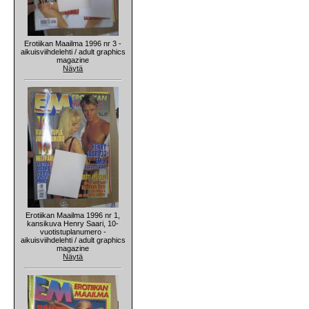
Erotiikan Maailma 1996 nr 3 -
aikuisviihdelehti / adult graphics
magazine
Näytä
Erotiikan Maailma 1996 nr 1,
kansikuva Henry Saari, 10-
vuotistuplanumero -
aikuisviihdelehti / adult graphics
magazine
Näytä