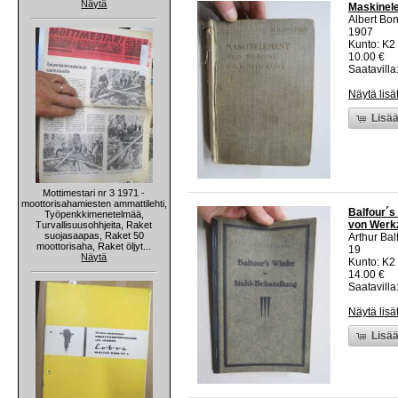
Näytä
Maskinele
Albert Bon
1907
Kunto: K2 
10.00 €
Saatavilla:
Näytä lisä
Lisää
Mottimestari nr 3 1971 -
moottorisahamiesten ammattilehti,
Balfour´s
Työpenkkimenetelmää,
von Werk
Turvallisuusohhjeita, Raket
suojasaapas, Raket 50
Arthur Bal
moottorisaha, Raket öljyt...
19
Näytä
Kunto: K2 
14.00 €
Saatavilla:
Näytä lisä
Lisää