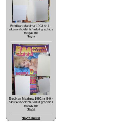
Erotiikan Maailma 1993 nr 1 -
aikuisviihdelehti / adult graphics
magazine
Näytä
Erotiikan Maailma 1992 nr 8-9 -
aikuisviihdelehti / adult graphics
magazine
Näytä
Näytä kaikki