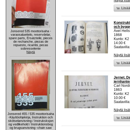
Näytä lisä
Lisää
Konstrukt
och byggn
Axel Hells
Jonsered 535 moottorisaha -
varaosaluettelo, reservdelar,
1868
spare parts, Ersatzteile, pieces
Kunto: K2 
de rechanche, piezas de
14.00 €
repuesto, ricambi, pecas
Saatavilla:
sobresselente
Näytä
Näytä lisä
Lisää
Jernet. D
jernhante
Carl Nord
1863
Kunto: K2 
10.00 €
Saatavilla:
Näytä lisä
Jonsered 455 / 535 moottorisaha
-Käyttöohjekirja, Instruktion och
Lisää
skötselanvisning / Instruksksjon
og vedlikehold / Instruktionsbog
og brugsanvisning -chain saw