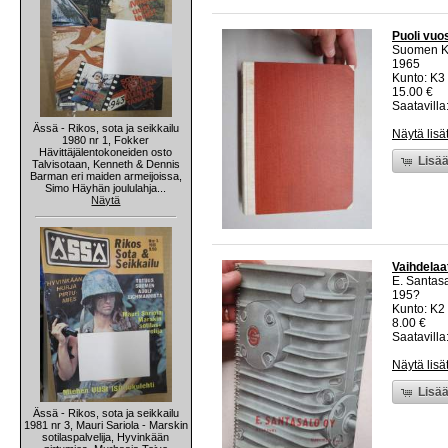
Puoli vuo
Suomen K
1965
Kunto: K3 
15.00 €
Saatavilla:
Ässä - Rikos, sota ja seikkailu
Näytä lisä
1980 nr 1, Fokker
Hävittäjälentokoneiden osto
Lisää
Talvisotaan, Kenneth & Dennis
Barman eri maiden armeijoissa,
Simo Häyhän joululahja...
Näytä
Vaihdelaa
E. Santas
195?
Kunto: K2 
8.00 €
Saatavilla:
Näytä lisä
Lisää
Ässä - Rikos, sota ja seikkailu
1981 nr 3, Mauri Sariola - Marskin
sotilaspalvelija, Hyvinkään