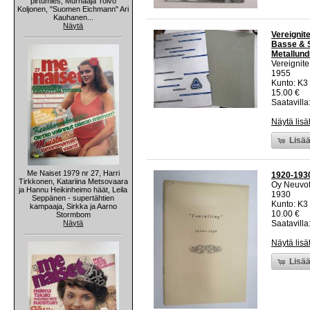
pirtumies, Murhaaja Toivo
Koljonen, "Suomen Eichmann" Ari
Kauhanen...
Näytä
Vereignit
Basse & S
Metallundu
Vereignit
1955
Kunto: K3 
15.00 €
Saatavilla:
Näytä lisä
Lisää
Me Naiset 1979 nr 27, Harri
1920-1930
Tirkkonen, Katariina Metsovaara
Oy Neuvott
ja Hannu Heikinheimo häät, Leila
1930
Seppänen - supertähtien
Kunto: K3
kampaaja, Sirkka ja Aarno
10.00 €
Stormbom
Näytä
Saatavilla:
Näytä lisä
Lisää