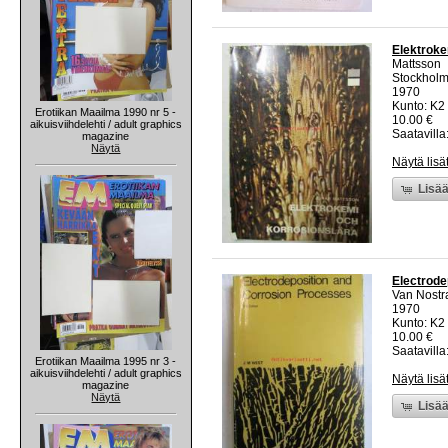
Elektroke
Mattsson
Stockholm
1970
Kunto: K2 
Erotiikan Maailma 1990 nr 5 -
10.00 €
aikuisviihdelehti / adult graphics
Saatavilla:
magazine
Näytä
Näytä lisä
Lisää
Electrode
Van Nostr
1970
Kunto: K2 
10.00 €
Saatavilla:
Erotiikan Maailma 1995 nr 3 -
aikuisviihdelehti / adult graphics
Näytä lisä
magazine
Näytä
Lisää