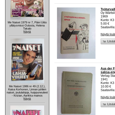
Työturval
Oy Wärtsi
1969
Kunto: K3
Me Naiset 1979 nr 7, Päivi Uitto
5.00 €
yllätysmissi Oulusta, Helena
Saatavilla:
Takalo
Näytä
Näytä lisä
Lisää
Aus der F
saksa-engl
Verlag St
1941
Kunto: K3
Me Naiset 1986 nr 49 (2.12.),
10.00 €
Kaisa Korhonen, Linnan juhlien
Saatavilla:
naiset, joululahjoja, huippuneuleet
- Krizian, Aarikka mainos
Näytä lisä
Näytä
Lisää