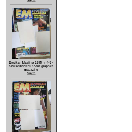
Erotiikan Maailma 1995 nr 4-5 -
aikuisviihdelehti / adult graphics
magazine
Näytä