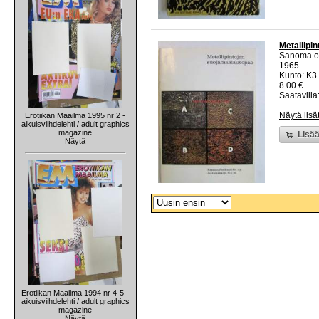
Metallipi
Sanoma o
1965
Kunto: K3
8.00 €
Saatavilla:
Näytä lisä
Erotiikan Maailma 1995 nr 2 -
aikuisviihdelehti / adult graphics
magazine
Lisää
Näytä
Erotiikan Maailma 1994 nr 4-5 -
aikuisviihdelehti / adult graphics
magazine
Näytä