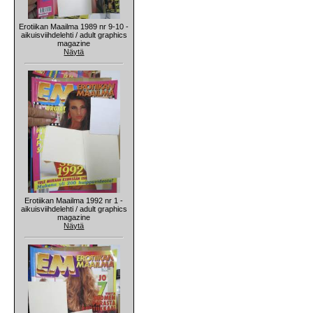
Erotiikan Maailma 1989 nr 9-10 -
aikuisviihdelehti / adult graphics
magazine
Näytä
Erotiikan Maailma 1992 nr 1 -
aikuisviihdelehti / adult graphics
magazine
Näytä