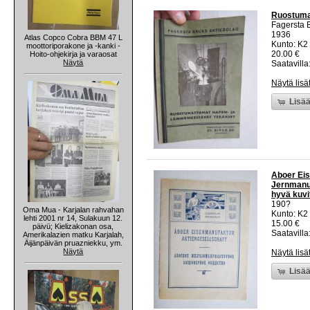
Ruostuma
Fagersta 
1936
Atlas Copco Cobra BBM 47 L
Kunto: K2 
moottoriporakone ja -kanki -
20.00 €
Hoito-ohjekirja ja varaosat
Näytä
Saatavilla:
Näytä lisä
Lisää
Aboer Eis
Jernmanufa
hyvä kuvi
190?
Oma Mua - Karjalan rahvahan
Kunto: K2 
lehti 2001 nr 14, Sulakuun 12.
15.00 €
päivü; Kielizakonan osa,
Saatavilla:
Amerikalazien matku Karjalah,
Äijänpäivän pruazniekku, ym.
Näytä
Näytä lisä
Lisää