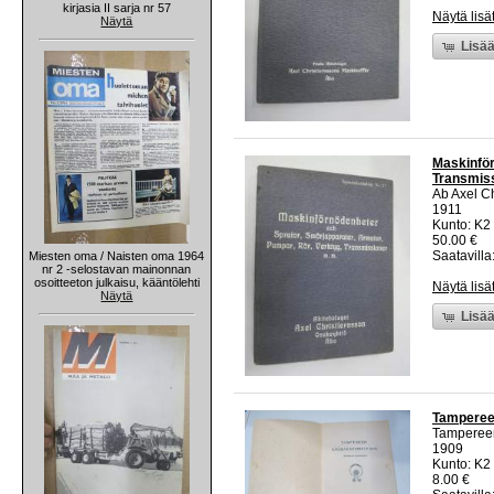
kirjasia II sarja nr 57
Näytä lisä
Näytä
Lisää
Maskinför
Transmiss
Ab Axel C
1911
Kunto: K2 
50.00 €
Saatavilla:
Miesten oma / Naisten oma 1964
nr 2 -selostavan mainonnan
osoitteeton julkaisu, kääntölehti
Näytä lisä
Näytä
Lisää
Tampereen
Tamperee
1909
Kunto: K2 
8.00 €