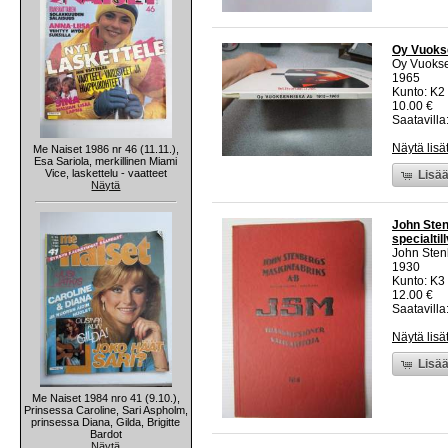
Oy Vuokse
Oy Vuokse
1965
Kunto: K2 
10.00 €
Saatavilla:
Näytä lisä
Me Naiset 1986 nr 46 (11.11.),
Esa Sariola, merkillinen Miami
Vice, laskettelu - vaatteet
Lisää
Näytä
John Sten
specialtil
John Sten
1930
Kunto: K3
12.00 €
Saatavilla:
Näytä lisä
Lisää
Me Naiset 1984 nro 41 (9.10.),
Prinsessa Caroline, Sari Aspholm,
prinsessa Diana, Gilda, Brigitte
Bardot
Näytä