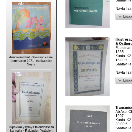
Saatavilla:
Näytä lisä
Lisää
Illustrer
& Östberg 
Faustman 
1885
Kunto: K2 
Aurinkomatkat -Solresor kesä-
15.00 €
sommaren 1971 -matkaesite
Saatavilla:
Näytä
Näytä lisä
Lisää
Transmiss
Ab Axel C
1907
Kunto: K2 
30.00 €
Tupakkakysymys taloudelliselta
Saatavilla:
kannalta - Raittiuden Ystävien