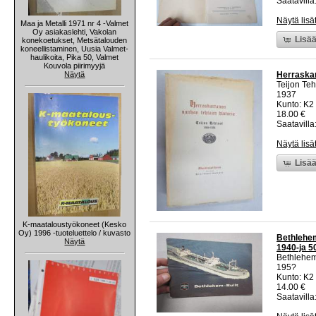
Saatavilla:
Näytä lisä
Maa ja Metalli 1971 nr 4 -Valmet
Oy asiakaslehti, Vakolan
Lisää
konekoetukset, Metsätalouden
koneellistaminen, Uusia Valmet-
haulikoita, Pika 50, Valmet
Kouvola piirimyyjä
Näytä
Herraskar
Teijon Teh
1937
Kunto: K2 
18.00 €
Saatavilla:
Näytä lisä
Lisää
K-maataloustyökoneet (Kesko
Oy) 1996 -tuoteluettelo / kuvasto
Bethlehem
Näytä
1940-ja 50
Bethlehem
195?
Kunto: K2 
14.00 €
Saatavilla: