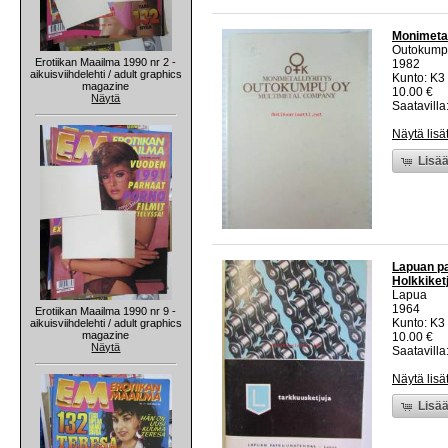
Monimeta
Outokump
Erotiikan Maailma 1990 nr 2 -
1982
aikuisviihdelehti / adult graphics
Kunto: K3
magazine
10.00 €
Näytä
Saatavilla:
Näytä lisä
Lisää
Lapuan pat
Holkkiketj
Lapua
1964
Erotiikan Maailma 1990 nr 9 -
Kunto: K3
aikuisviihdelehti / adult graphics
magazine
10.00 €
Näytä
Saatavilla:
Näytä lisä
Lisää