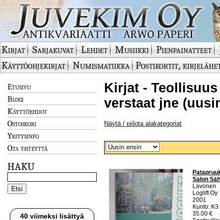
Kirjat
Sarjakuvat
Lehdet
Musiikki
Pienpainatteet
Käyttöohjekirjat
Numismatiikka
Postikortit, kirjelähe
Kirjat - Teollisuus
Etusivu
Blogi
verstaat jne (uusi
Käyttöehdot
Ostoskori
Näytä / piilota alakategoriat
Yritysinfo
Ota yhteyttä
HAKU
Patapruuk
Salon Säh
Lavonen
Loglift Oy
2001
Kunto: K3 
35.00 €
40 viimeksi lisättyä