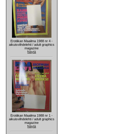
Erotiikan Maailma 1988 nr 4 -
aikuisviihdelehti / adult graphics
magazine
Näytä
Erotiikan Maailma 1988 nr 1 -
aikuisviihdelehti / adult graphics
magazine
Näytä