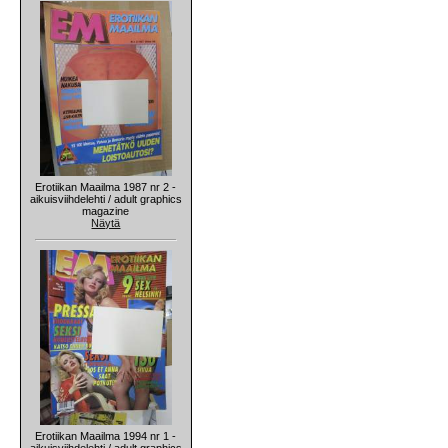
Erotiikan Maailma 1987 nr 2 -
aikuisviihdelehti / adult graphics
magazine
Näytä
Erotiikan Maailma 1994 nr 1 -
aikuisviihdelehti / adult graphics