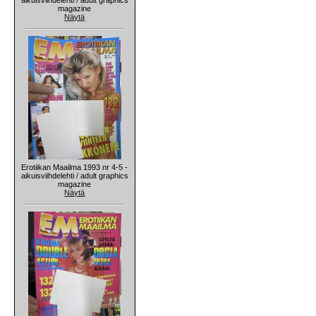
magazine
Näytä
Erotiikan Maailma 1993 nr 4-5 -
aikuisviihdelehti / adult graphics
magazine
Näytä