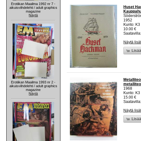
Erotiikan Maailma 1992 nr 7 -
Huset Hac
aikuisviihdelehti / adult graphics
Kauppahuo
magazine
Näytä
Söderstr
1952
Kunto: K3
10.00 €
Saatavilla:
Näytä lisä
Lisää
Metallite
Erotiikan Maailma 1993 nr 2 -
metallite
aikuisviihdelehti / adult graphics
1968
magazine
Kunto: K3 
Näytä
15.00 €
Saatavilla:
Näytä lisä
Lisää