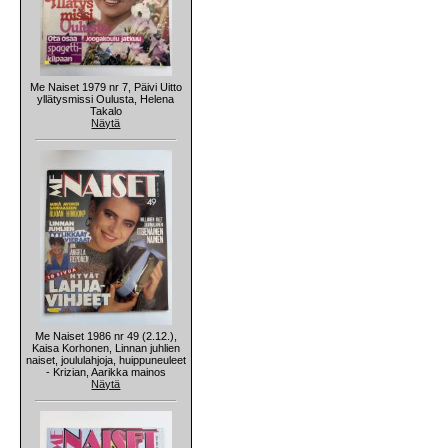
Me Naiset 1979 nr 7, Päivi Uitto
yllätysmissi Oulusta, Helena
Takalo
Näytä
Me Naiset 1986 nr 49 (2.12.),
Kaisa Korhonen, Linnan juhlien
naiset, joululahjoja, huippuneuleet
- Krizian, Aarikka mainos
Näytä