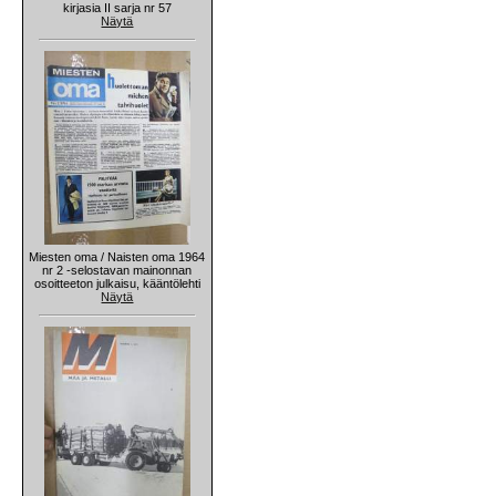
kirjasia II sarja nr 57
Näytä
Miesten oma / Naisten oma 1964
nr 2 -selostavan mainonnan
osoitteeton julkaisu, kääntölehti
Näytä