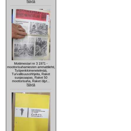
Näytä
Mottimestari nr 3 1971 -
moottorisahamiesten ammattilehti,
Työpenkkimenetelmää,
Turvallisuusohhjeita, Raket
suojasaapas, Raket 50
moottorisaha, Raket öljyt...
Näytä