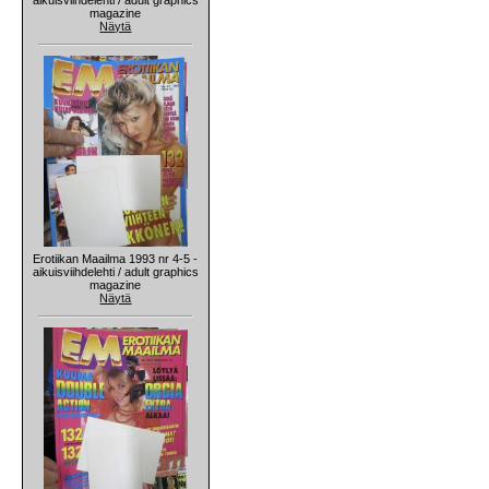
magazine
Näytä
Erotiikan Maailma 1993 nr 4-5 -
aikuisviihdelehti / adult graphics
magazine
Näytä