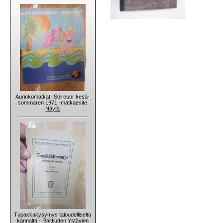
Aurinkomatkat -Solresor kesä-
sommaren 1971 -matkaesite
Näytä
Tupakkakysymys taloudelliselta
kannalta - Raittiuden Ystävien