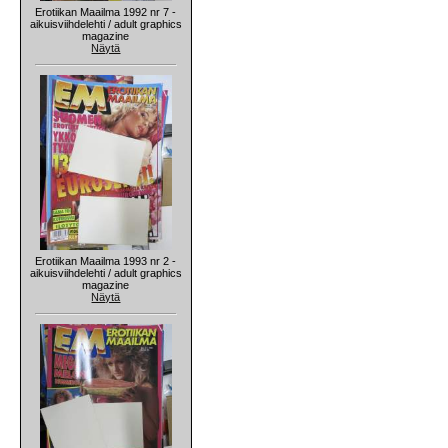
Erotiikan Maailma 1992 nr 7 -
aikuisviihdelehti / adult graphics
magazine
Näytä
Erotiikan Maailma 1993 nr 2 -
aikuisviihdelehti / adult graphics
magazine
Näytä