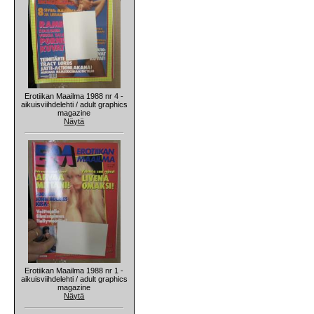
Erotiikan Maailma 1988 nr 4 -
aikuisviihdelehti / adult graphics
magazine
Näytä
Erotiikan Maailma 1988 nr 1 -
aikuisviihdelehti / adult graphics
magazine
Näytä