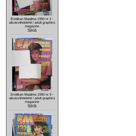
Erotiikan Maailma 1990 nr 2 -
aikuisviihdelehti / adult graphics
magazine
Näytä
Erotiikan Maailma 1990 nr 9 -
aikuisviihdelehti / adult graphics
magazine
Näytä