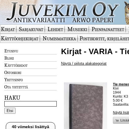
Kirjat
Sarjakuvat
Lehdet
Musiikki
Pienpainatteet
Käyttöohjekirjat
Numismatiikka
Postikortit, kirjelähe
Kirjat - VARIA - 
Etusivu
Blogi
Näytä / piilota alakategoriat
Käyttöehdot
Ostoskori
Yritysinfo
Tie menes
Ota yhteyttä
Kivi
1944
HAKU
Kunto: K3 
5.00 €
Saatavilla:
Näytä lisä
Lisää
40 viimeksi lisättyä