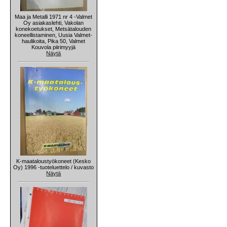
Maa ja Metalli 1971 nr 4 -Valmet
Oy asiakaslehti, Vakolan
konekoetukset, Metsätalouden
koneellistaminen, Uusia Valmet-
haulikoita, Pika 50, Valmet
Kouvola piirimyyjä
Näytä
K-maataloustyökoneet (Kesko
Oy) 1996 -tuoteluettelo / kuvasto
Näytä