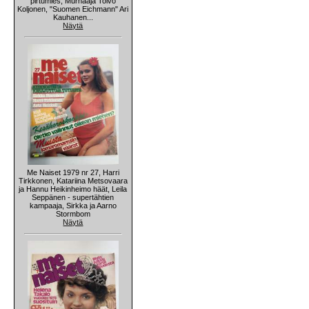
pirtumies, Murhaaja Toivo
Koljonen, "Suomen Eichmann" Ari
Kauhanen...
Näytä
Me Naiset 1979 nr 27, Harri
Tirkkonen, Katariina Metsovaara
ja Hannu Heikinheimo häät, Leila
Seppänen - supertähtien
kampaaja, Sirkka ja Aarno
Stormbom
Näytä