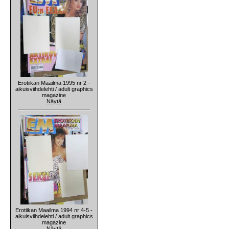
Erotiikan Maailma 1995 nr 2 -
aikuisviihdelehti / adult graphics
magazine
Näytä
Erotiikan Maailma 1994 nr 4-5 -
aikuisviihdelehti / adult graphics
magazine
Näytä