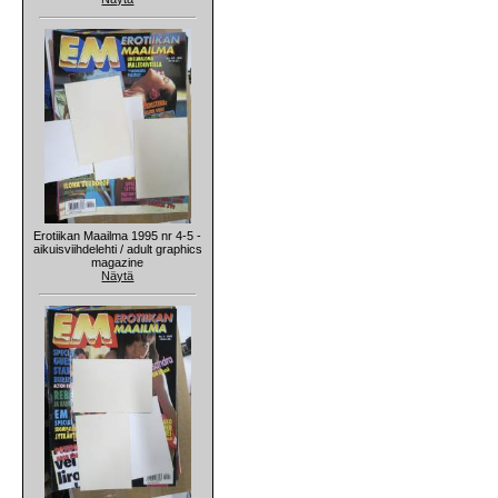
Erotiikan Maailma 1995 nr 4-5 -
aikuisviihdelehti / adult graphics
magazine
Näytä