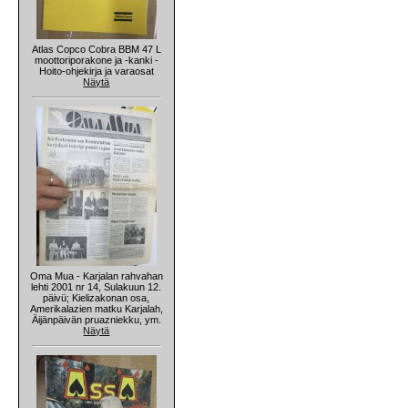
Atlas Copco Cobra BBM 47 L
moottoriporakone ja -kanki -
Hoito-ohjekirja ja varaosat
Näytä
Oma Mua - Karjalan rahvahan
lehti 2001 nr 14, Sulakuun 12.
päivü; Kielizakonan osa,
Amerikalazien matku Karjalah,
Äijänpäivän pruazniekku, ym.
Näytä