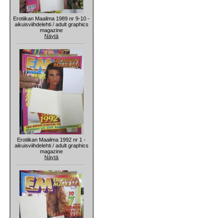
Erotiikan Maailma 1989 nr 9-10 -
aikuisviihdelehti / adult graphics
magazine
Näytä
Erotiikan Maailma 1992 nr 1 -
aikuisviihdelehti / adult graphics
magazine
Näytä