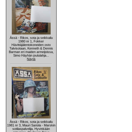
Ässä - Rikos, sota ja seikkailu
1980 nr 1, Fokker
Hävittäjälentokoneiden osto
Talvisotaan, Kenneth & Dennis
Barman eri maiden armeijoissa,
Simo Häyhän joululahja...
Näytä
Ässä - Rikos, sota ja seikkailu
1981 nr 3, Mauri Sariola - Marskin
sotilaspalvelija, Hyvinkään