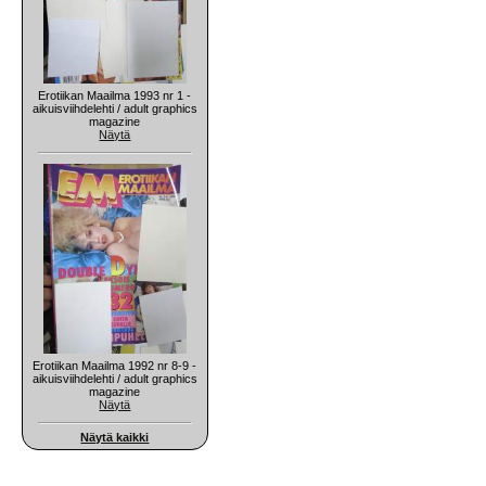
Erotiikan Maailma 1993 nr 1 -
aikuisviihdelehti / adult graphics
magazine
Näytä
Erotiikan Maailma 1992 nr 8-9 -
aikuisviihdelehti / adult graphics
magazine
Näytä
Näytä kaikki