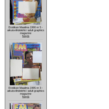
Erotiikan Maailma 1990 nr 5 -
aikuisviihdelehti / adult graphics
magazine
Näytä
Erotiikan Maailma 1995 nr 3 -
aikuisviihdelehti / adult graphics
magazine
Näytä