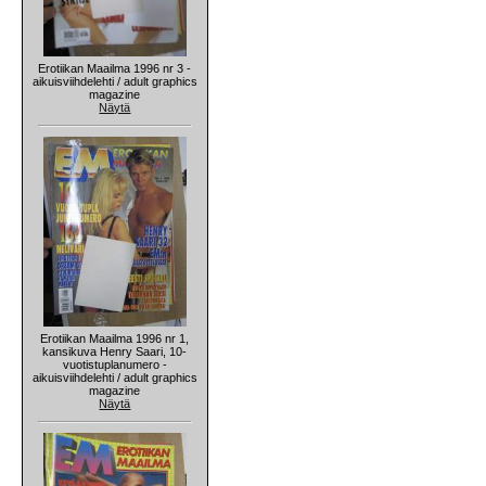
Erotiikan Maailma 1996 nr 3 -
aikuisviihdelehti / adult graphics
magazine
Näytä
Erotiikan Maailma 1996 nr 1,
kansikuva Henry Saari, 10-
vuotistuplanumero -
aikuisviihdelehti / adult graphics
magazine
Näytä