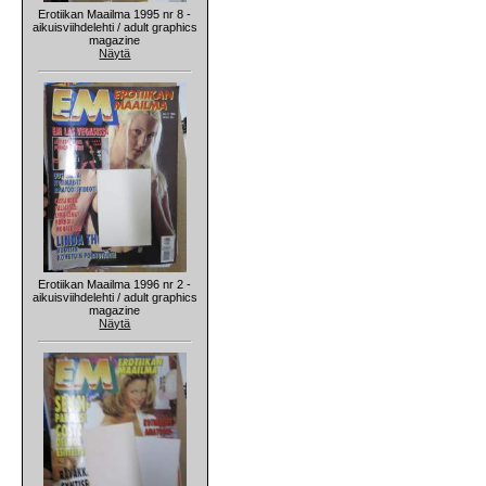
Erotiikan Maailma 1995 nr 8 -
aikuisviihdelehti / adult graphics
magazine
Näytä
Erotiikan Maailma 1996 nr 2 -
aikuisviihdelehti / adult graphics
magazine
Näytä