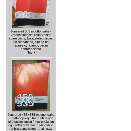
Jonsered 535 moottorisaha -
varaosaluettelo, reservdelar,
spare parts, Ersatzteile, pieces
de rechanche, piezas de
repuesto, ricambi, pecas
sobresselente
Näytä
Jonsered 455 / 535 moottorisaha
-Käyttöohjekirja, Instruktion och
skötselanvisning / Instruksksjon
og vedlikehold / Instruktionsbog
og brugsanvisning -chain saw