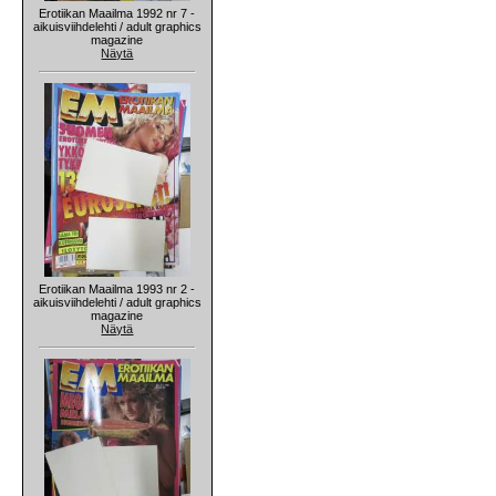
Erotiikan Maailma 1992 nr 7 -
aikuisviihdelehti / adult graphics
magazine
Näytä
Erotiikan Maailma 1993 nr 2 -
aikuisviihdelehti / adult graphics
magazine
Näytä