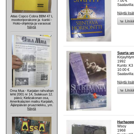
7.00 €
Saatavilla:
Näytä lisä
Atlas Copco Cobra BBM 47 L
moottoriporakone ja -kanki -
Lisää
Hoito-ohjekirja ja varaosat
Näytä
Suurta un
Kirjayhty
1992
Kunto: K3 
10.00 €
Saatavilla:
Näytä lisä
Lisää
Oma Mua - Karjalan rahvahan
lehti 2001 nr 14, Sulakuun 12.
päivü; Kielizakonan osa,
Amerikalazien matku Karjalah,
Äijänpäivän pruazniekku, ym.
Näytä
Harhaoppi
Wsoy
1968