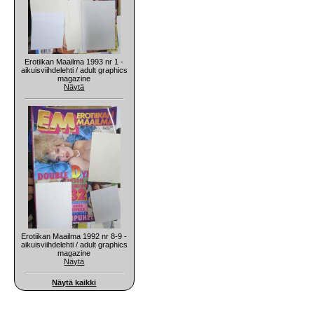
Erotiikan Maailma 1993 nr 1 -
aikuisviihdelehti / adult graphics
magazine
Näytä
Erotiikan Maailma 1992 nr 8-9 -
aikuisviihdelehti / adult graphics
magazine
Näytä
Näytä kaikki