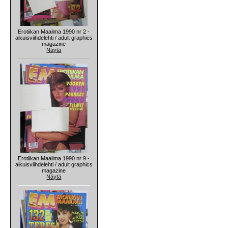
Erotiikan Maailma 1990 nr 2 -
aikuisviihdelehti / adult graphics
magazine
Näytä
Erotiikan Maailma 1990 nr 9 -
aikuisviihdelehti / adult graphics
magazine
Näytä