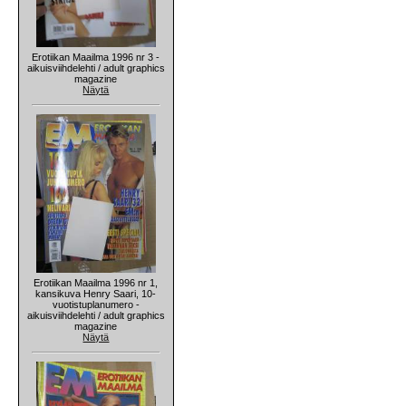
Erotiikan Maailma 1996 nr 3 -
aikuisviihdelehti / adult graphics
magazine
Näytä
Erotiikan Maailma 1996 nr 1,
kansikuva Henry Saari, 10-
vuotistuplanumero -
aikuisviihdelehti / adult graphics
magazine
Näytä