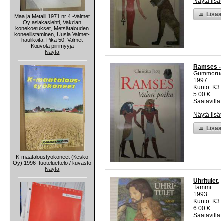
Näytä lisä
Lisää
Maa ja Metalli 1971 nr 4 -Valmet
Oy asiakaslehti, Vakolan
konekoetukset, Metsätalouden
koneellistaminen, Uusia Valmet-
haulikoita, Pika 50, Valmet
Kouvola piirimyyjä
Näytä
Ramses - 
Gummeru
1997
Kunto: K3 
5.00 €
Saatavilla:
Näytä lisä
Lisää
K-maataloustyökoneet (Kesko
Oy) 1996 -tuoteluettelo / kuvasto
Näytä
Uhritulet
,
Tammi
1993
Kunto: K3 
6.00 €
Saatavilla: