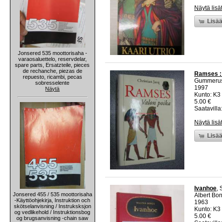
Näytä lisä
Lisää
Jonsered 535 moottorisaha -
varaosaluettelo, reservdelar,
spare parts, Ersatzteile, pieces
de rechanche, piezas de
Ramses : 
repuesto, ricambi, pecas
Gummeru
sobresselente
1997
Näytä
Kunto: K3 
5.00 €
Saatavilla:
Näytä lisä
Lisää
Ivanhoe
, 
Jonsered 455 / 535 moottorisaha
Albert Bon
-Käyttöohjekirja, Instruktion och
1963
skötselanvisning / Instruksksjon
Kunto: K3 
og vedlikehold / Instruktionsbog
5.00 €
og brugsanvisning -chain saw