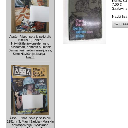
Kunto: K3 
7.00 €
Saatavilla:
Näytä lisä
Lisää
Ässä - Rikos, sota ja seikkailu
1980 nr 1, Fokker
Hävittäjälentokoneiden osto
Talvisotaan, Kenneth & Dennis
Barman eri maiden armeijoissa,
Simo Häyhän joululahja...
Näytä
Ässä - Rikos, sota ja seikkailu
1981 nr 3, Mauri Sariola - Marskin
sotilaspalvelija, Hyvinkään