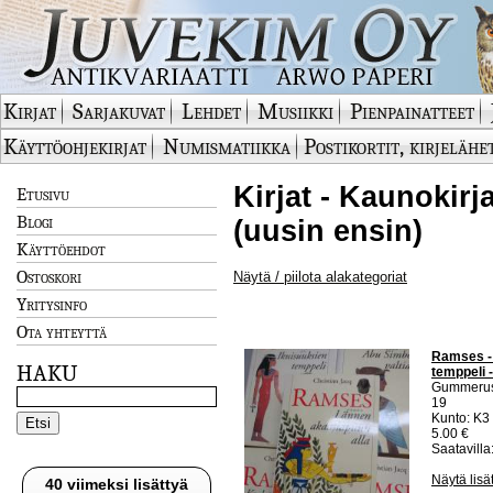
Kirjat
Sarjakuvat
Lehdet
Musiikki
Pienpainatteet
Käyttöohjekirjat
Numismatiikka
Postikortit, kirjelähe
Kirjat - Kaunokirja
Etusivu
Blogi
(uusin ensin)
Käyttöehdot
Ostoskori
Näytä / piilota alakategoriat
Yritysinfo
Ota yhteyttä
Ramses - 
HAKU
temppeli 
Gummeru
19
Kunto: K3 
5.00 €
Saatavilla:
Näytä lisä
40 viimeksi lisättyä