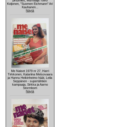
pirtumies, Murhaaja Toivo
Koljonen, "Suomen Eichmann" Ari
Kauhanen...
Näytä
Me Naiset 1979 nr 27, Harri
Tirkkonen, Katariina Metsovaara
ja Hannu Heikinheimo häät, Leila
Seppänen - supertähtien
kampaaja, Sirkka ja Aarno
Stormbom
Näytä