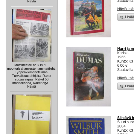
Saatavilla:
Näytä
Näytä lisä
Lisää
Narri ja m
Karisto
1966
Kunto: K3 
Mottimestari nr 3 1971 -
6.00 €
moottorisahamiesten ammattilehti,
Saatavilla:
Työpenkkimenetelmää,
Turvallisuusohhjeita, Raket
Näytä lisä
suojasaapas, Raket 50
moottorisaha, Raket öljyt...
Lisää
Näytä
Siintävä h
Suuri suo
2004
Kunto: K3 