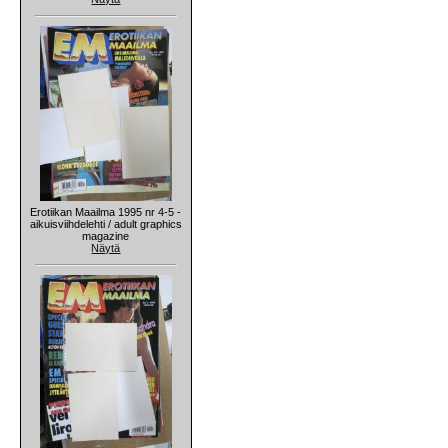
Erotiikan Maailma 1995 nr 4-5 -
aikuisviihdelehti / adult graphics
magazine
Näytä