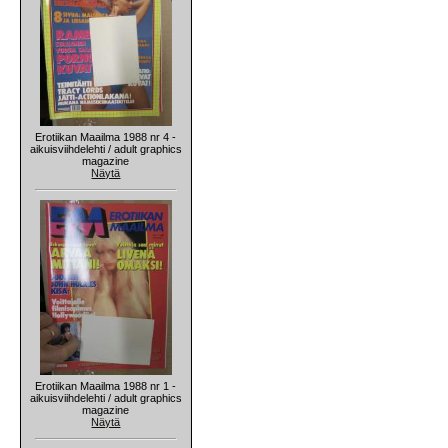
Erotiikan Maailma 1988 nr 4 -
aikuisviihdelehti / adult graphics
magazine
Näytä
Erotiikan Maailma 1988 nr 1 -
aikuisviihdelehti / adult graphics
magazine
Näytä