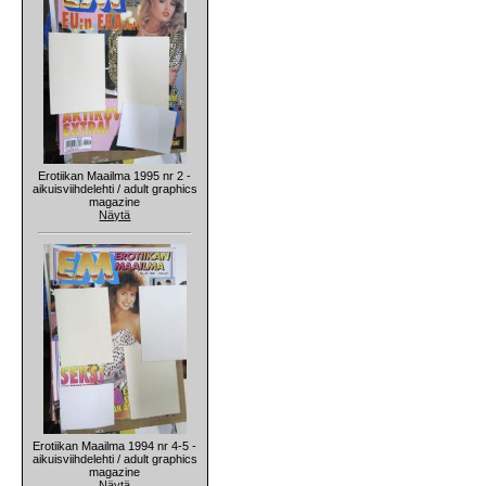
Erotiikan Maailma 1995 nr 2 -
aikuisviihdelehti / adult graphics
magazine
Näytä
Erotiikan Maailma 1994 nr 4-5 -
aikuisviihdelehti / adult graphics
magazine
Näytä