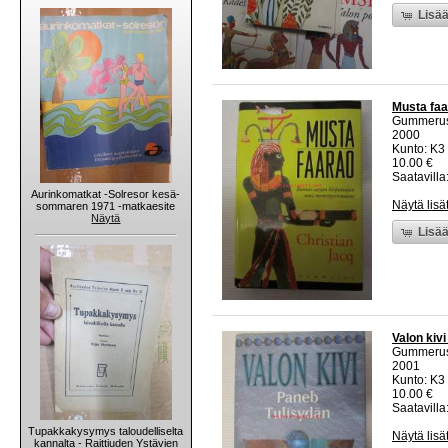
Lisää
Musta fa
Gummeru
2000
Kunto: K3 
10.00 €
Saatavilla:
Aurinkomatkat -Solresor kesä-
Näytä lisä
sommaren 1971 -matkaesite
Näytä
Lisää
Valon kivi
Gummeru
2001
Kunto: K3 
10.00 €
Saatavilla:
Tupakkakysymys taloudelliselta
Näytä lisä
kannalta - Raittiuden Ystävien