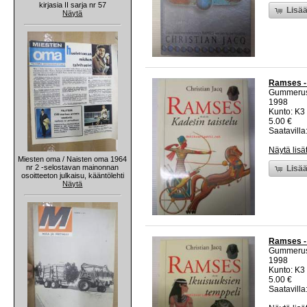
kirjasia II sarja nr 57
Lisää
Näytä
Ramses - 
Gummeru
1998
Kunto: K3 
5.00 €
Saatavilla:
Näytä lisä
Miesten oma / Naisten oma 1964
nr 2 -selostavan mainonnan
Lisää
osoitteeton julkaisu, kääntölehti
Näytä
Ramses - 
Gummeru
1998
Kunto: K3 
5.00 €
Saatavilla: