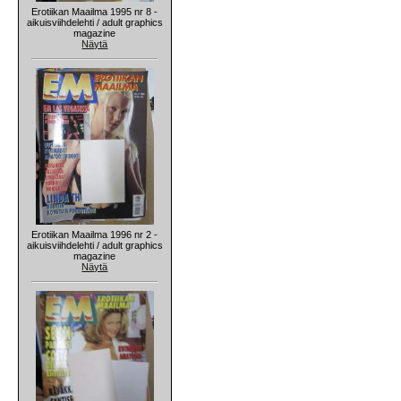
Erotiikan Maailma 1995 nr 8 -
aikuisviihdelehti / adult graphics
magazine
Näytä
Erotiikan Maailma 1996 nr 2 -
aikuisviihdelehti / adult graphics
magazine
Näytä