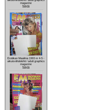
magazine
Näytä
Erotiikan Maailma 1993 nr 4-5 -
aikuisviihdelehti / adult graphics
magazine
Näytä