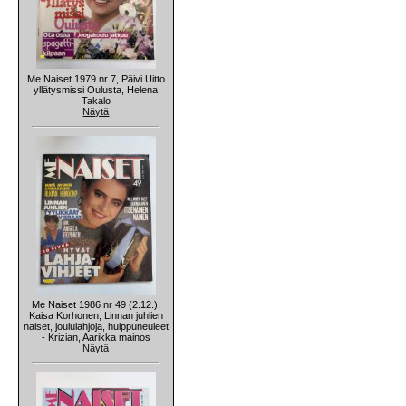
Me Naiset 1979 nr 7, Päivi Uitto
yllätysmissi Oulusta, Helena
Takalo
Näytä
Me Naiset 1986 nr 49 (2.12.),
Kaisa Korhonen, Linnan juhlien
naiset, joululahjoja, huippuneuleet
- Krizian, Aarikka mainos
Näytä