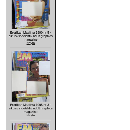
Erotiikan Maailma 1990 nr 5 -
aikuisviihdelehti / adult graphics
magazine
Näytä
Erotiikan Maailma 1995 nr 3 -
aikuisviihdelehti / adult graphics
magazine
Näytä