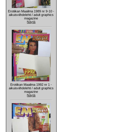
Erotiikan Maailma 1989 nr 9-10 -
aikuisviihdelehti / adult graphics
magazine
Näytä
Erotiikan Maailma 1992 nr 1 -
aikuisviihdelehti / adult graphics
magazine
Näytä