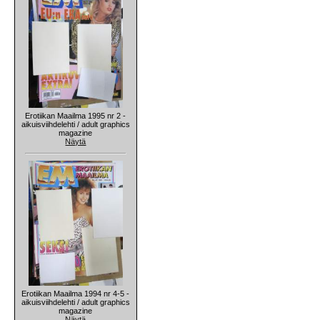
Erotiikan Maailma 1995 nr 2 -
aikuisviihdelehti / adult graphics
magazine
Näytä
Erotiikan Maailma 1994 nr 4-5 -
aikuisviihdelehti / adult graphics
magazine
Näytä