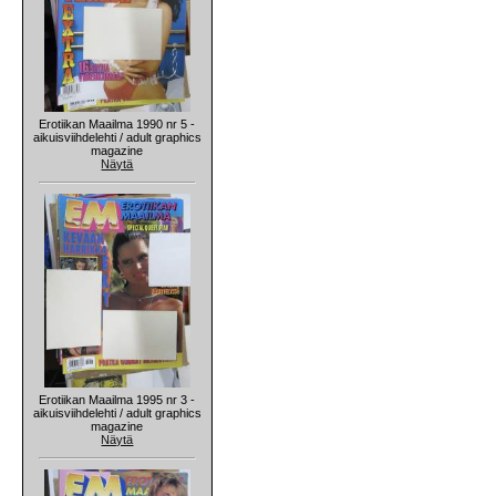
Erotiikan Maailma 1990 nr 5 -
aikuisviihdelehti / adult graphics
magazine
Näytä
Erotiikan Maailma 1995 nr 3 -
aikuisviihdelehti / adult graphics
magazine
Näytä