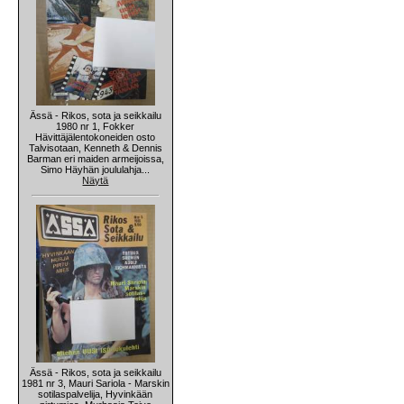
Ässä - Rikos, sota ja seikkailu
1980 nr 1, Fokker
Hävittäjälentokoneiden osto
Talvisotaan, Kenneth & Dennis
Barman eri maiden armeijoissa,
Simo Häyhän joululahja...
Näytä
Ässä - Rikos, sota ja seikkailu
1981 nr 3, Mauri Sariola - Marskin
sotilaspalvelija, Hyvinkään