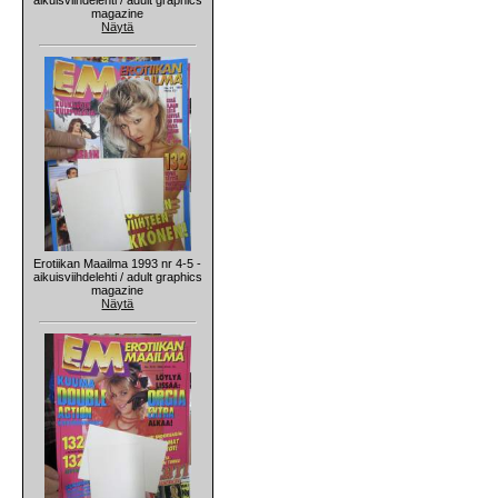
magazine
Näytä
Erotiikan Maailma 1993 nr 4-5 -
aikuisviihdelehti / adult graphics
magazine
Näytä