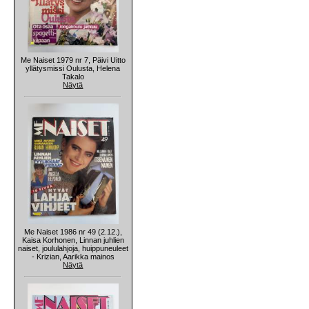
Me Naiset 1979 nr 7, Päivi Uitto
yllätysmissi Oulusta, Helena
Takalo
Näytä
Me Naiset 1986 nr 49 (2.12.),
Kaisa Korhonen, Linnan juhlien
naiset, joululahjoja, huippuneuleet
- Krizian, Aarikka mainos
Näytä