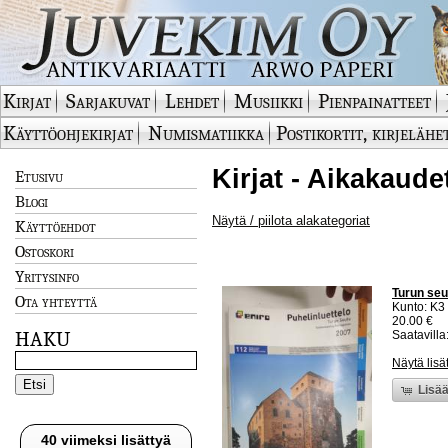
Kirjat
Sarjakuvat
Lehdet
Musiikki
Pienpainatteet
Käyttöohjekirjat
Numismatiikka
Postikortit, kirjelähe
Kirjat - Aikakaude
Etusivu
Blogi
Näytä / piilota alakategoriat
Käyttöehdot
Ostoskori
Yritysinfo
Turun seu
Ota yhteyttä
Kunto: K3
20.00 €
HAKU
Saatavilla:
Näytä lisä
Lisää
40 viimeksi lisättyä