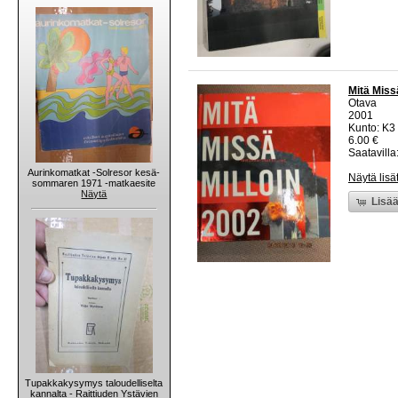
Mitä Miss
Otava
2001
Kunto: K3 
6.00 €
Saatavilla:
Aurinkomatkat -Solresor kesä-
Näytä lisä
sommaren 1971 -matkaesite
Näytä
Lisää
Tupakkakysymys taloudelliselta
kannalta - Raittiuden Ystävien