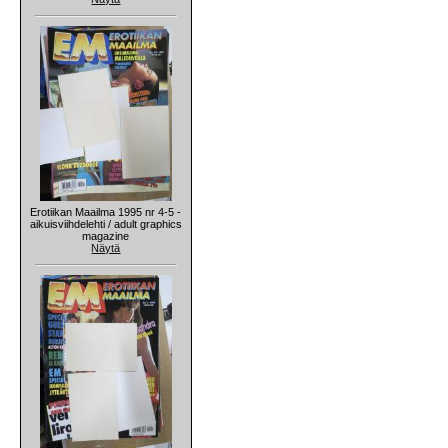
Erotiikan Maailma 1995 nr 4-5 -
aikuisviihdelehti / adult graphics
magazine
Näytä