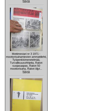
Näytä
Mottimestari nr 3 1971 -
moottorisahamiesten ammattilehti,
Työpenkkimenetelmää,
Turvallisuusohhjeita, Raket
suojasaapas, Raket 50
moottorisaha, Raket öljyt...
Näytä