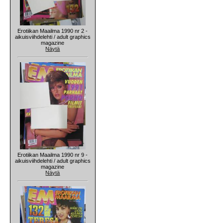
Erotiikan Maailma 1990 nr 2 -
aikuisviihdelehti / adult graphics
magazine
Näytä
Erotiikan Maailma 1990 nr 9 -
aikuisviihdelehti / adult graphics
magazine
Näytä