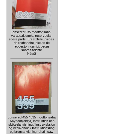
Jonsered 535 moottorisaha -
varaosaluettelo, reservdelar,
spare parts, Ersatzteile, pieces
de rechanche, piezas de
repuesto, ricambi, pecas
sobresselente
Näytä
Jonsered 455 / 535 moottorisaha
-Käyttöohjekirja, Instruktion och
skötselanvisning / Instruksksjon
og vedlikehold / Instruktionsbog
og brugsanvisning -chain saw