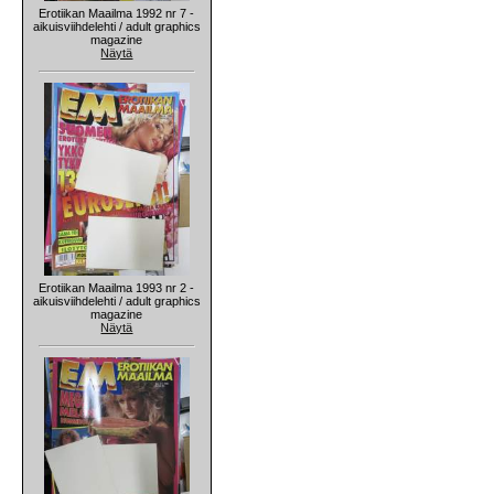
Erotiikan Maailma 1992 nr 7 -
aikuisviihdelehti / adult graphics
magazine
Näytä
Erotiikan Maailma 1993 nr 2 -
aikuisviihdelehti / adult graphics
magazine
Näytä