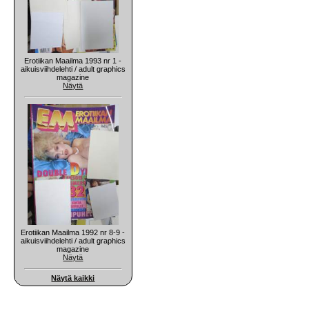
Erotiikan Maailma 1993 nr 1 -
aikuisviihdelehti / adult graphics
magazine
Näytä
Erotiikan Maailma 1992 nr 8-9 -
aikuisviihdelehti / adult graphics
magazine
Näytä
Näytä kaikki