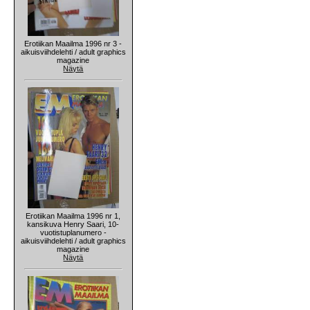
Erotiikan Maailma 1996 nr 3 -
aikuisviihdelehti / adult graphics
magazine
Näytä
Erotiikan Maailma 1996 nr 1,
kansikuva Henry Saari, 10-
vuotistuplanumero -
aikuisviihdelehti / adult graphics
magazine
Näytä