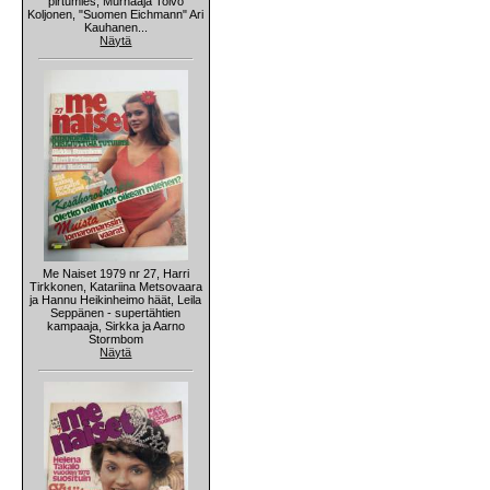
pirtumies, Murhaaja Toivo
Koljonen, "Suomen Eichmann" Ari
Kauhanen...
Näytä
Me Naiset 1979 nr 27, Harri
Tirkkonen, Katariina Metsovaara
ja Hannu Heikinheimo häät, Leila
Seppänen - supertähtien
kampaaja, Sirkka ja Aarno
Stormbom
Näytä