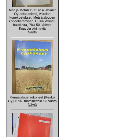
Maa ja Metalli 1971 nr 4 -Valmet
Oy asiakaslehti, Vakolan
konekoetukset, Metsätalouden
koneellistaminen, Uusia Valmet-
haulikoita, Pika 50, Valmet
Kouvola piirimyyjä
Näytä
K-maataloustyökoneet (Kesko
Oy) 1996 -tuoteluettelo / kuvasto
Näytä