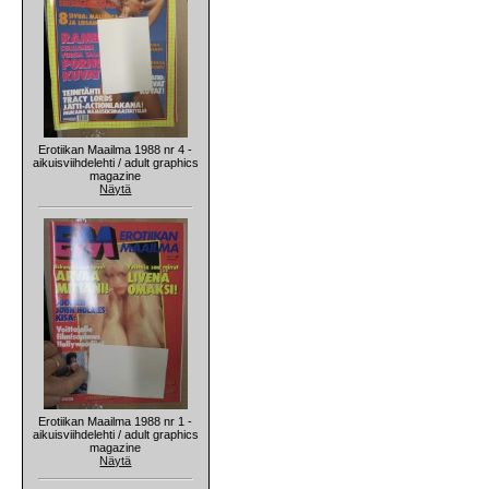
Erotiikan Maailma 1988 nr 4 -
aikuisviihdelehti / adult graphics
magazine
Näytä
Erotiikan Maailma 1988 nr 1 -
aikuisviihdelehti / adult graphics
magazine
Näytä