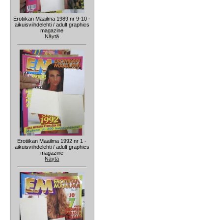
Erotiikan Maailma 1989 nr 9-10 -
aikuisviihdelehti / adult graphics
magazine
Näytä
Erotiikan Maailma 1992 nr 1 -
aikuisviihdelehti / adult graphics
magazine
Näytä