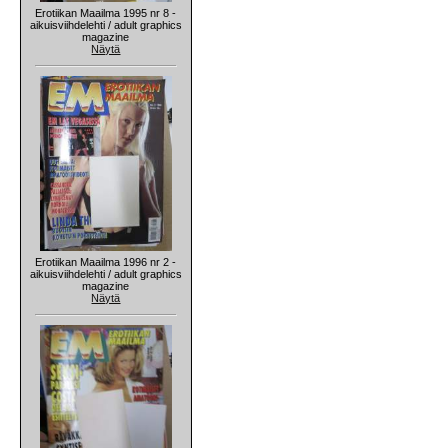
Erotiikan Maailma 1995 nr 8 -
aikuisviihdelehti / adult graphics
magazine
Näytä
Erotiikan Maailma 1996 nr 2 -
aikuisviihdelehti / adult graphics
magazine
Näytä