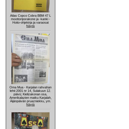
Atlas Copco Cobra BBM 47 L
moottoriporakone ja -kanki -
Hoito-ohjekirja ja varaosat
Näytä
Oma Mua - Karjalan rahvahan
lehti 2001 nr 14, Sulakuun 12.
päivü; Kielizakonan osa,
Amerikalazien matku Karjalah,
Äijänpäivän pruazniekku, ym.
Näytä