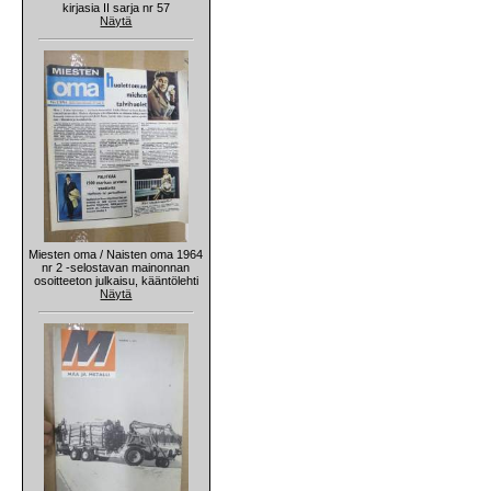
kirjasia II sarja nr 57
Näytä
Miesten oma / Naisten oma 1964
nr 2 -selostavan mainonnan
osoitteeton julkaisu, kääntölehti
Näytä