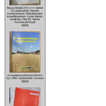
Maa ja Metalli 1971 nr 4 -Valmet
Oy asiakaslehti, Vakolan
konekoetukset, Metsätalouden
koneellistaminen, Uusia Valmet-
haulikoita, Pika 50, Valmet
Kouvola piirimyyjä
Näytä
K-maataloustyökoneet (Kesko
Oy) 1996 -tuoteluettelo / kuvasto
Näytä