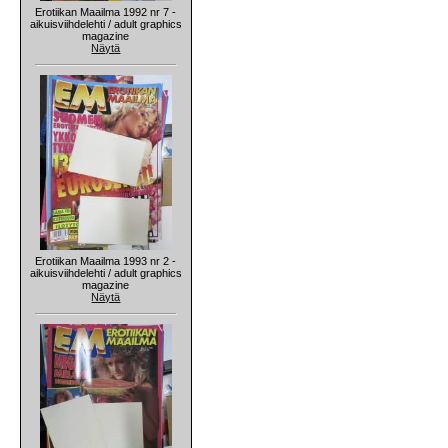
Erotiikan Maailma 1992 nr 7 -
aikuisviihdelehti / adult graphics
magazine
Näytä
Erotiikan Maailma 1993 nr 2 -
aikuisviihdelehti / adult graphics
magazine
Näytä