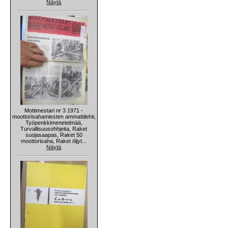
Näytä
Mottimestari nr 3 1971 -
moottorisahamiesten ammattilehti,
Työpenkkimenetelmää,
Turvallisuusohhjeita, Raket
suojasaapas, Raket 50
moottorisaha, Raket öljyt...
Näytä