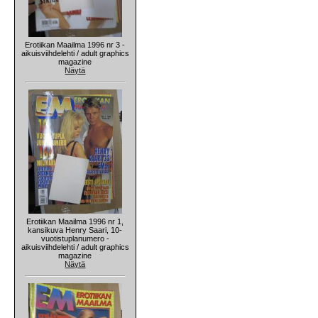
Erotiikan Maailma 1996 nr 3 -
aikuisviihdelehti / adult graphics
magazine
Näytä
Erotiikan Maailma 1996 nr 1,
kansikuva Henry Saari, 10-
vuotistuplanumero -
aikuisviihdelehti / adult graphics
magazine
Näytä