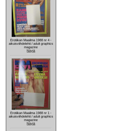
Erotiikan Maailma 1988 nr 4 -
aikuisviihdelehti / adult graphics
magazine
Näytä
Erotiikan Maailma 1988 nr 1 -
aikuisviihdelehti / adult graphics
magazine
Näytä