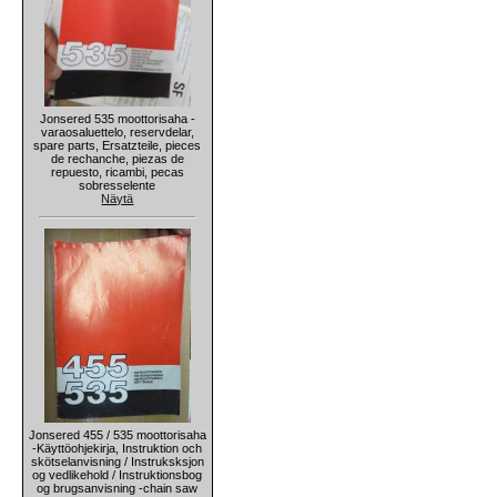
Jonsered 535 moottorisaha -
varaosaluettelo, reservdelar,
spare parts, Ersatzteile, pieces
de rechanche, piezas de
repuesto, ricambi, pecas
sobresselente
Näytä
Jonsered 455 / 535 moottorisaha
-Käyttöohjekirja, Instruktion och
skötselanvisning / Instruksksjon
og vedlikehold / Instruktionsbog
og brugsanvisning -chain saw