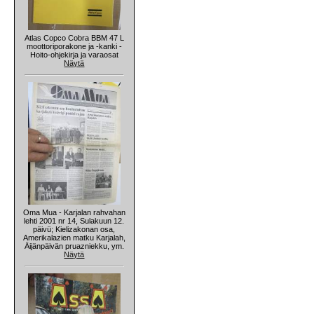
Atlas Copco Cobra BBM 47 L
moottoriporakone ja -kanki -
Hoito-ohjekirja ja varaosat
Näytä
Oma Mua - Karjalan rahvahan
lehti 2001 nr 14, Sulakuun 12.
päivü; Kielizakonan osa,
Amerikalazien matku Karjalah,
Äijänpäivän pruazniekku, ym.
Näytä