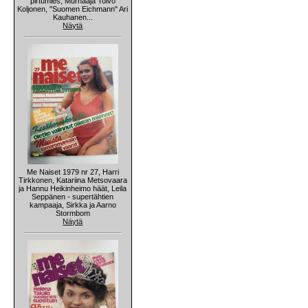
pirtumies, Murhaaja Toivo
Koljonen, "Suomen Eichmann" Ari
Kauhanen...
Näytä
Me Naiset 1979 nr 27, Harri
Tirkkonen, Katariina Metsovaara
ja Hannu Heikinheimo häät, Leila
Seppänen - supertähtien
kampaaja, Sirkka ja Aarno
Stormbom
Näytä