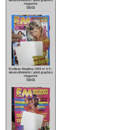
magazine
Näytä
Erotiikan Maailma 1993 nr 4-5 -
aikuisviihdelehti / adult graphics
magazine
Näytä