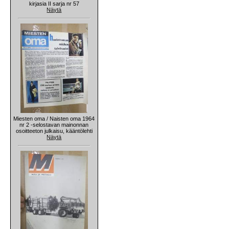
kirjasia II sarja nr 57
Näytä
Miesten oma / Naisten oma 1964
nr 2 -selostavan mainonnan
osoitteeton julkaisu, kääntölehti
Näytä