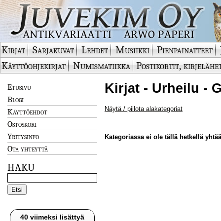
Kirjat
Sarjakuvat
Lehdet
Musiikki
Pienpainatteet
Käyttöohjekirjat
Numismatiikka
Postikortit, kirjelähe
Kirjat - Urheilu - 
Etusivu
Blogi
Näytä / piilota alakategoriat
Käyttöehdot
Ostoskori
Yritysinfo
Kategoriassa ei ole tällä hetkellä yhtää
Ota yhteyttä
HAKU
40 viimeksi lisättyä