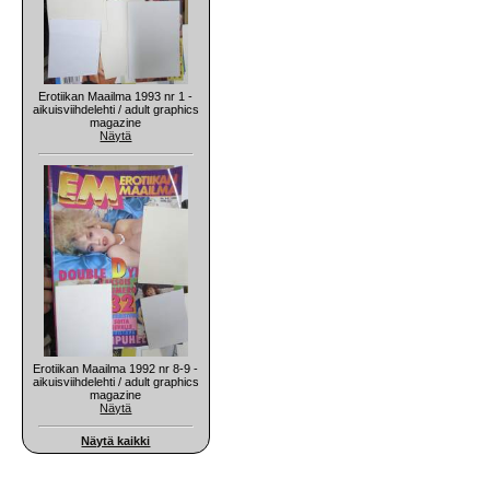
Erotiikan Maailma 1993 nr 1 -
aikuisviihdelehti / adult graphics
magazine
Näytä
Erotiikan Maailma 1992 nr 8-9 -
aikuisviihdelehti / adult graphics
magazine
Näytä
Näytä kaikki