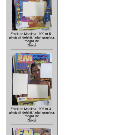
Erotiikan Maailma 1990 nr 5 -
aikuisviihdelehti / adult graphics
magazine
Näytä
Erotiikan Maailma 1995 nr 3 -
aikuisviihdelehti / adult graphics
magazine
Näytä