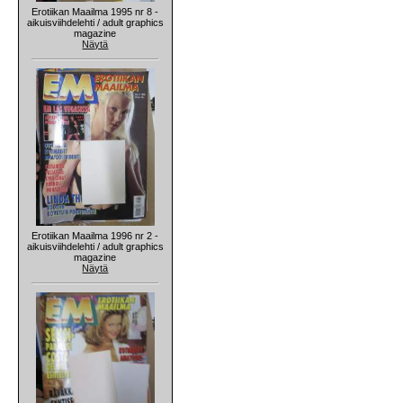
Erotiikan Maailma 1995 nr 8 -
aikuisviihdelehti / adult graphics
magazine
Näytä
Erotiikan Maailma 1996 nr 2 -
aikuisviihdelehti / adult graphics
magazine
Näytä