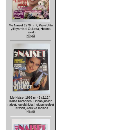
Me Naiset 1979 nr 7, Päivi Uitto
yllätysmissi Oulusta, Helena
Takalo
Näytä
Me Naiset 1986 nr 49 (2.12.),
Kaisa Korhonen, Linnan juhlien
naiset, joululahjoja, huippuneuleet
- Krizian, Aarikka mainos
Näytä