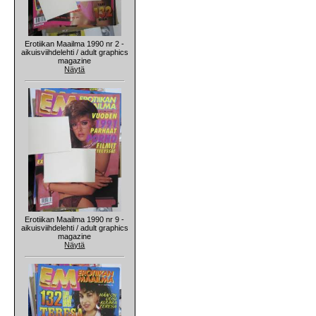
Erotiikan Maailma 1990 nr 2 -
aikuisviihdelehti / adult graphics
magazine
Näytä
Erotiikan Maailma 1990 nr 9 -
aikuisviihdelehti / adult graphics
magazine
Näytä