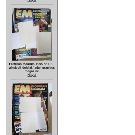
Erotiikan Maailma 1995 nr 4-5 -
aikuisviihdelehti / adult graphics
magazine
Näytä