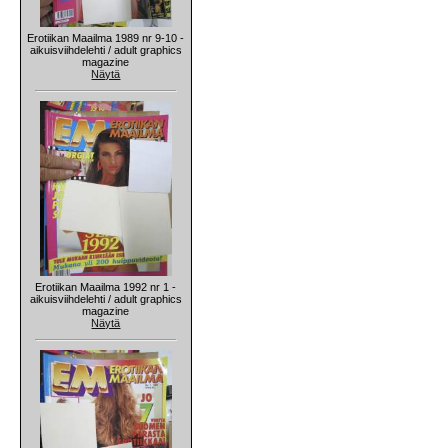
Erotiikan Maailma 1989 nr 9-10 -
aikuisviihdelehti / adult graphics
magazine
Näytä
Erotiikan Maailma 1992 nr 1 -
aikuisviihdelehti / adult graphics
magazine
Näytä