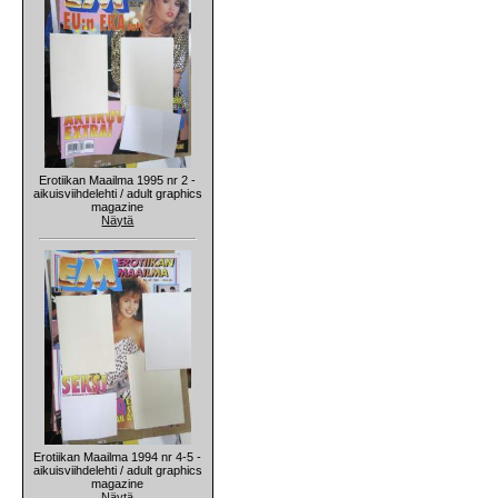
Erotiikan Maailma 1995 nr 2 -
aikuisviihdelehti / adult graphics
magazine
Näytä
Erotiikan Maailma 1994 nr 4-5 -
aikuisviihdelehti / adult graphics
magazine
Näytä