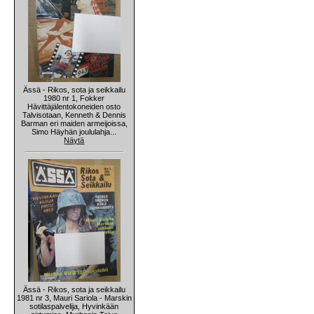
Ässä - Rikos, sota ja seikkailu
1980 nr 1, Fokker
Hävittäjälentokoneiden osto
Talvisotaan, Kenneth & Dennis
Barman eri maiden armeijoissa,
Simo Häyhän joululahja...
Näytä
Ässä - Rikos, sota ja seikkailu
1981 nr 3, Mauri Sariola - Marskin
sotilaspalvelija, Hyvinkään