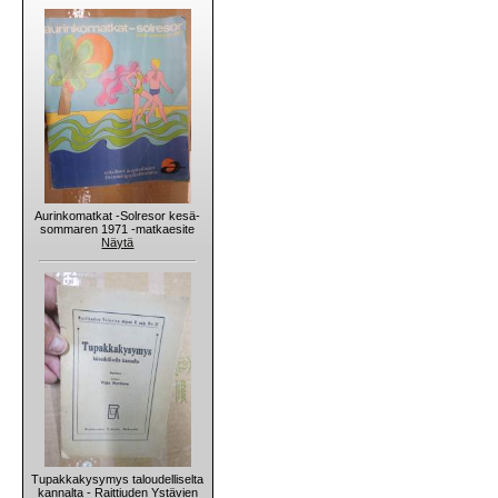
Aurinkomatkat -Solresor kesä-
sommaren 1971 -matkaesite
Näytä
Tupakkakysymys taloudelliselta
kannalta - Raittiuden Ystävien