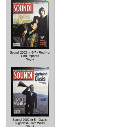
Soundi 2002 nr 6-7 - Red Hot
Chili Peppers
Näytä
Soundi 2002 nr 5 - Oasis,
Nightwish, Tom Waits
Näytä