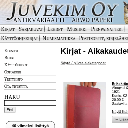
Kirjat
Sarjakuvat
Lehdet
Musiikki
Pienpainatteet
Käyttöohjekirjat
Numismatiikka
Postikortit, kirjelähe
Kirjat - Aikakaude
Etusivu
Blogi
Näytä / piilota alakategoriat
Käyttöehdot
Ostoskori
Yritysinfo
Erikskrön
Ota yhteyttä
Almqvist &
1921
HAKU
Kunto: K2 
20.00 €
Saatavilla:
Näytä lisä
Lisää
40 viimeksi lisättyä