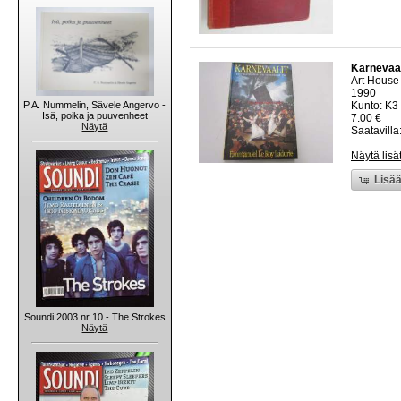
Karnevaal
Art House
1990
P.A. Nummelin, Sävele Angervo -
Kunto: K3 
Isä, poika ja puuvenheet
7.00 €
Näytä
Saatavilla:
Näytä lisä
Lisää
Soundi 2003 nr 10 - The Strokes
Näytä