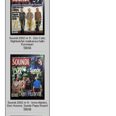
Soundi 2002 nr 9 - Zen Cafe,
Nightwishin matkassa halki
Euroopan
Näytä
Soundi 2002 nr 8 - Ismo Alanko,
Don Huonot, Suede Papa Roach
Näytä