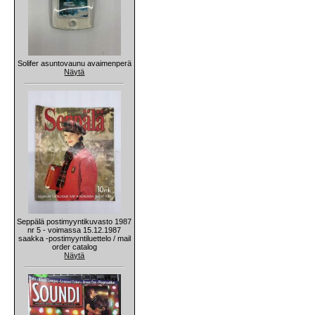
Solifer asuntovaunu avaimenperä
Näytä
Seppälä postimyyntikuvasto 1987
nr 5 - voimassa 15.12.1987
saakka -postimyyntiluettelo / mail
order catalog
Näytä