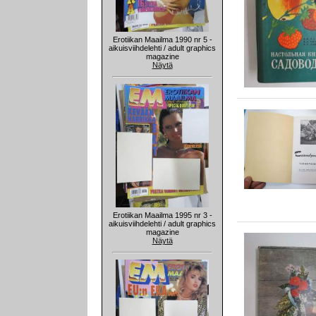
Erotiikan Maailma 1990 nr 5 -
aikuisviihdelehti / adult graphics
magazine
Näytä
Erotiikan Maailma 1995 nr 3 -
aikuisviihdelehti / adult graphics
magazine
Näytä