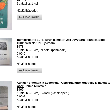
14.00 €
Saatavilla: 1 kpl
Näytä lisätiedot
Lisää koriin
Taimihinnasto 1978 Turun taimistot Jali Lyyvaara -plant catalog
Turun taimistot Jali Lyyvaara
1978
Kunto: K3 (Hyvä), Nidottu (pehmeäk.)
5.00 €
Saatavilla: 1 kpl
Näytä lisätiedot
Lisää koriin
Kukkien sidontaa ja asetelmia - Oppikirja ammattiväelle ja harrasteli
work
, Jorma Nuorsalo
1969
Kunto: K3 (Hyvä), Sidottu (kansipaperit)
6.00 €
Saatavilla: 1 kpl
Näytä lisätiedot