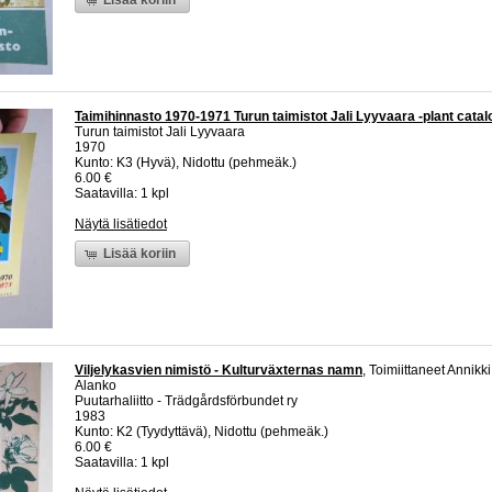
Taimihinnasto 1970-1971 Turun taimistot Jali Lyyvaara -plant catal
Turun taimistot Jali Lyyvaara
1970
Kunto: K3 (Hyvä), Nidottu (pehmeäk.)
6.00 €
Saatavilla: 1 kpl
Näytä lisätiedot
Lisää koriin
Viljelykasvien nimistö - Kulturväxternas namn
, Toimiittaneet Annikk
Alanko
Puutarhaliitto - Trädgårdsförbundet ry
1983
Kunto: K2 (Tyydyttävä), Nidottu (pehmeäk.)
6.00 €
Saatavilla: 1 kpl