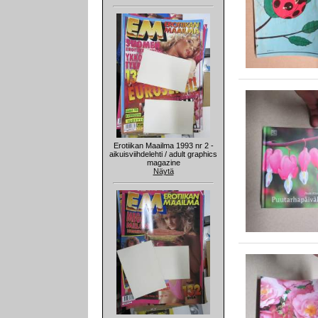
Erotiikan Maailma 1993 nr 2 -
aikuisviihdelehti / adult graphics
magazine
Näytä