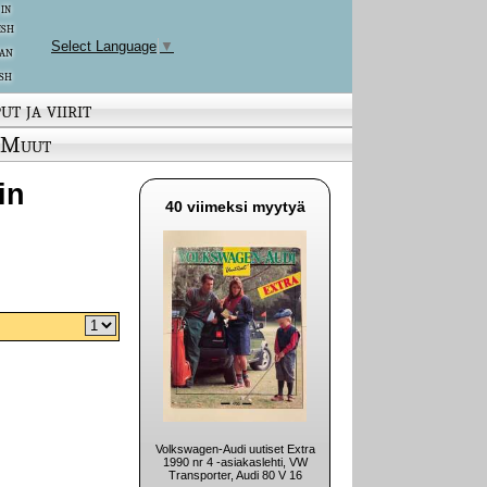
 in
ish
Select Language
▼
an
sh
ut ja viirit
Muut
in
40 viimeksi myytyä
Volkswagen-Audi uutiset Extra
1990 nr 4 -asiakaslehti, VW
Transporter, Audi 80 V 16