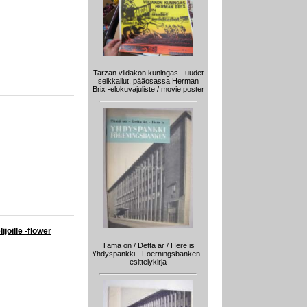
Tarzan viidakon kuningas - uudet
seikkailut, pääosassa Herman
Brix -elokuvajuliste / movie poster
joille -flower
Tämä on / Detta är / Here is
Yhdyspankki - Föerningsbanken -
esittelykirja