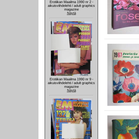
Erotiikan Maailma 1990 nr 2 -
aikuisviihdelehti / adult graphics
magazine
Näytä
Erotiikan Maailma 1990 nr 9 -
aikuisviihdelehti / adult graphics
magazine
Näytä