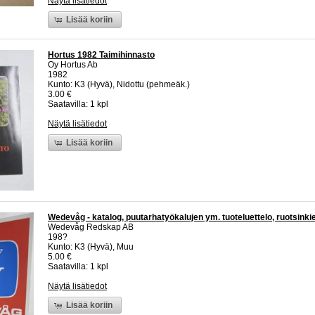
Näytä lisätiedot
Lisää koriin
Hortus 1982 Taimihinnasto
Oy Hortus Ab
1982
Kunto: K3 (Hyvä), Nidottu (pehmeäk.)
3.00 €
Saatavilla: 1 kpl
Näytä lisätiedot
Lisää koriin
Wedevåg - katalog, puutarhatyökalujen ym. tuoteluettelo, ruotsinki
Wedevåg Redskap AB
198?
Kunto: K3 (Hyvä), Muu
5.00 €
Saatavilla: 1 kpl
Näytä lisätiedot
Lisää koriin