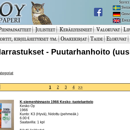
Service
Swed
Germ
Engli
Pienpainatteet
Julisteet
Keräilyesineet
Valokuvat
Lip
ortit, kirjelähetykset ym.
Osakekirjat
Taide
Elokuvat
 Harrastukset - Puutarhanhoito (uus
ategoriat
1
2
3
4
>>
K-siemenhinnasto 1966 Kesko -tuoteluettelo
Kesko Oy
1966
Kunto: K3 (Hyvä), Nidottu (pehmeäk.)
6.00 €
Saatavilla: 1 kpl