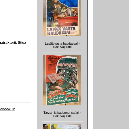
traktorit, Stiga
Lepää vasta haudassa! -
elokuvajuliste
dbook, in
Tarzan ja kadonnut safari -
elokuvajuliste