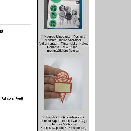
og
K-Kauppa leluosasto - Formula
autorata, Junior biljardipei,
Nukenrattaat + Tiina-nukke, Nuket
Hanna & Heli & Tuula -
myymäläjuliste / poster
i Palmén, Pentti
Nokia S.G.T. Oy -hintalappu /
tuotetietolappu, merkin valmistaja
Herman Mattsson
Korkokuvapaino & Pussitehdas,