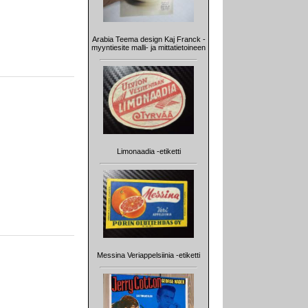
Arabia Teema design Kaj Franck -
myyntiesite malli- ja mittatietoineen
Limonaadia -etiketti
Messina Veriappelsiinia -etiketti