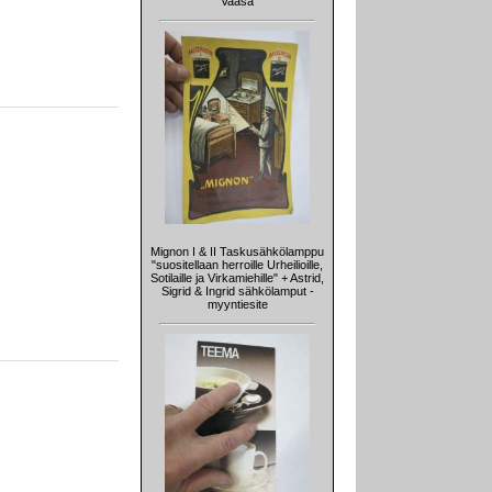
Vaasa
Mignon I & II Taskusähkölamppu
"suositellaan herroille Urheilioille,
Sotilaille ja Virkamiehille" + Astrid,
Sigrid & Ingrid sähkölamput -
myyntiesite