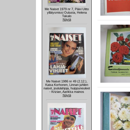
Me Naiset 1979 nr 7, Päivi Uitto
yllätysmissi Oulusta, Helena
Takalo
Näytä
Me Naiset 1986 nr 49 (2.12.),
Kaisa Korhonen, Linnan juhlien
naiset, joululahjoja, huippuneuleet
- Krizian, Aarikka mainos
Näytä