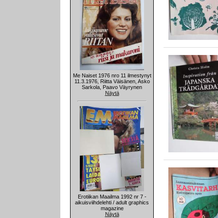
Me Naiset 1976 nro 11 ilmestynyt
11.3.1976, Riitta Väisänen, Asko
Sarkola, Paavo Väyrynen
Näytä
Erotiikan Maailma 1992 nr 7 -
aikuisviihdelehti / adult graphics
magazine
Näytä