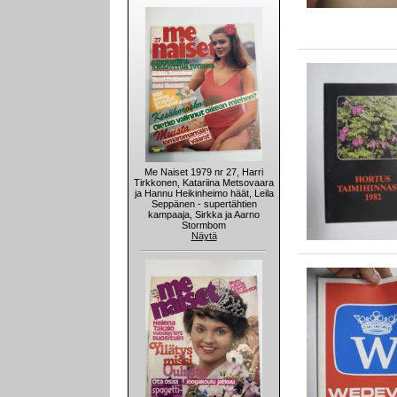
Me Naiset 1979 nr 27, Harri
Tirkkonen, Katariina Metsovaara
ja Hannu Heikinheimo häät, Leila
Seppänen - supertähtien
kampaaja, Sirkka ja Aarno
Stormbom
Näytä