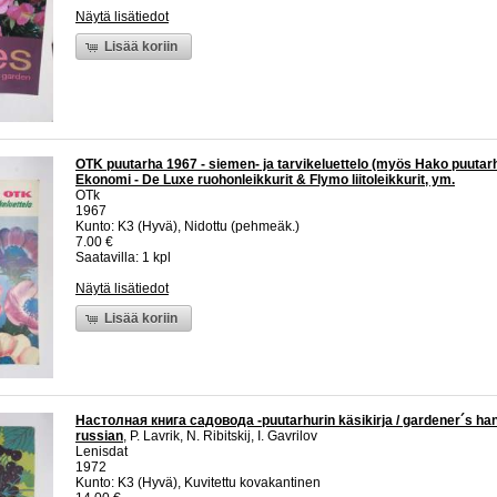
Näytä lisätiedot
Lisää koriin
OTK puutarha 1967 - siemen- ja tarvikeluettelo (myös Hako puutarha
Ekonomi - De Luxe ruohonleikkurit & Flymo liitoleikkurit, ym.
OTk
1967
Kunto: K3 (Hyvä), Nidottu (pehmeäk.)
7.00 €
Saatavilla: 1 kpl
Näytä lisätiedot
Lisää koriin
Настолная книга садовода -puutarhurin käsikirja / gardener´s han
russian
, P. Lavrik, N. Ribitskij, I. Gavrilov
Lenisdat
1972
Kunto: K3 (Hyvä), Kuvitettu kovakantinen