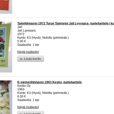
Taimihinnasto 1972 Turun Taimistot Jali Lyyvaara -tuoteluettelo / k
Jali
Jali Lyyvaara
1972
Kunto: K3 (Hyvä), Nidottu (pehmeäk.)
5.00 €
Saatavilla: 1 kpl
Näytä lisätiedot
Lisää koriin
K-siemenhinnasto 1963 Kesko -tuoteluettelo
Kesko Oy
1963
Kunto: K3 (Hyvä), Nidottu (pehmeäk.)
6.00 €
Saatavilla: 1 kpl
Näytä lisätiedot
Lisää koriin