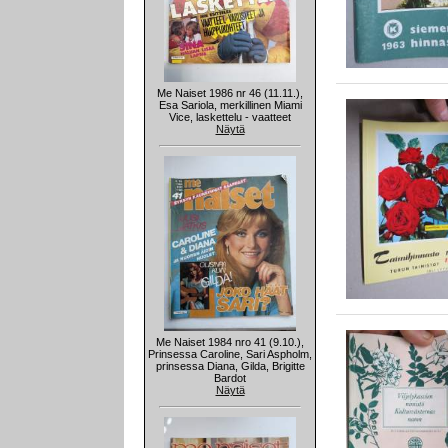
Me Naiset 1986 nr 46 (11.11.),
Esa Sariola, merkillinen Miami
Vice, laskettelu - vaatteet
Näytä
Me Naiset 1984 nro 41 (9.10.),
Prinsessa Caroline, Sari Aspholm,
prinsessa Diana, Gilda, Brigitte
Bardot
Näytä