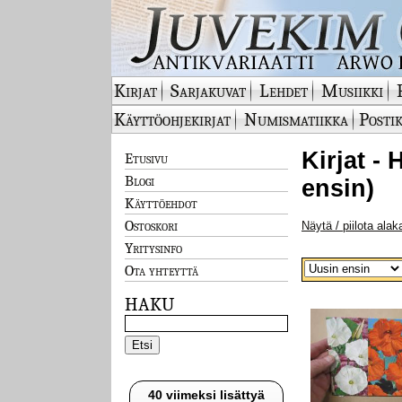
Kirjat
Sarjakuvat
Lehdet
Musiikki
Käyttöohjekirjat
Numismatiikka
Postik
Kirjat -
Etusivu
Blogi
ensin)
Käyttöehdot
Ostoskori
Näytä / piilota alak
Yritysinfo
Ota yhteyttä
HAKU
40 viimeksi lisättyä