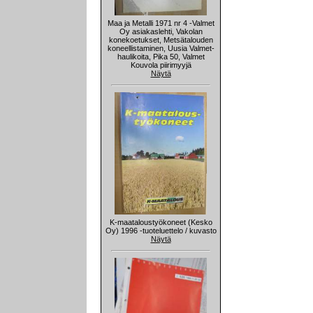
Maa ja Metalli 1971 nr 4 -Valmet
Oy asiakaslehti, Vakolan
konekoetukset, Metsätalouden
koneellistaminen, Uusia Valmet-
haulikoita, Pika 50, Valmet
Kouvola piirimyyjä
Näytä
K-maataloustyökoneet (Kesko
Oy) 1996 -tuoteluettelo / kuvasto
Näytä