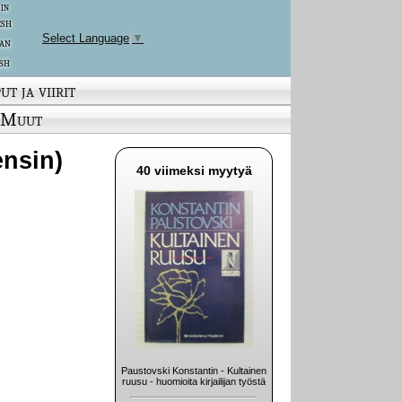
 in
ish
Select Language
▼
an
sh
ut ja viirit
Muut
ensin)
40 viimeksi myytyä
Paustovski Konstantin - Kultainen
ruusu - huomioita kirjailijan työstä