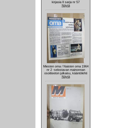
kirjasia II sarja nr 57
Näytä
Miesten oma / Naisten oma 1964
nr 2 -selostavan mainonnan
osoitteeton julkaisu, kääntölehti
Näytä