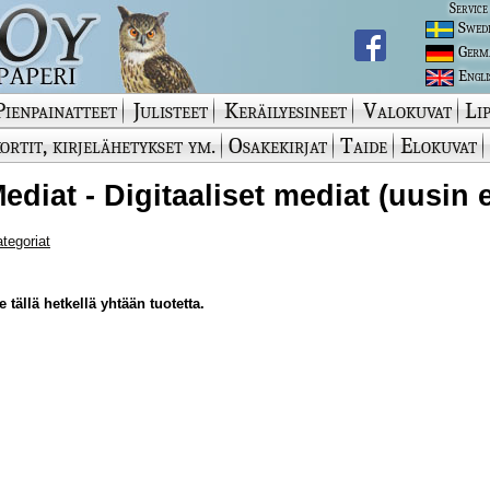
Service
Swed
Germ
Engli
Pienpainatteet
Julisteet
Keräilyesineet
Valokuvat
Lip
ortit, kirjelähetykset ym.
Osakekirjat
Taide
Elokuvat
Mediat - Digitaaliset mediat (uusin 
ategoriat
 tällä hetkellä yhtään tuotetta.