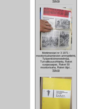
Näytä
Mottimestari nr 3 1971 -
moottorisahamiesten ammattilehti,
Työpenkkimenetelmää,
Turvallisuusohhjeita, Raket
suojasaapas, Raket 50
moottorisaha, Raket öljyt...
Näytä