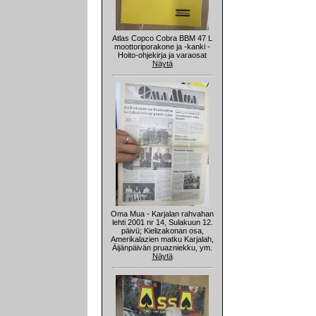
Atlas Copco Cobra BBM 47 L
moottoriporakone ja -kanki -
Hoito-ohjekirja ja varaosat
Näytä
Oma Mua - Karjalan rahvahan
lehti 2001 nr 14, Sulakuun 12.
päivü; Kielizakonan osa,
Amerikalazien matku Karjalah,
Äijänpäivän pruazniekku, ym.
Näytä