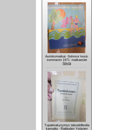
Aurinkomatkat -Solresor kesä-
sommaren 1971 -matkaesite
Näytä
Tupakkakysymys taloudelliselta
kannalta - Raittiuden Ystävien