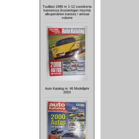
Tuulilasi 1986 nr 1-12 vuosikerta
kansiossa (kustantajan myymä
alkuperäinen kansio) / annual
volume
Auto Katalog nr. 46 Modelljahr
2003