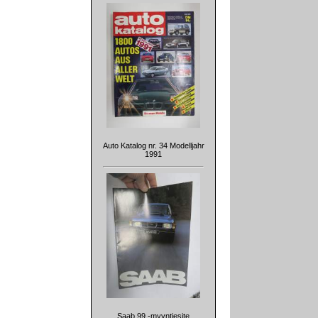
Auto Katalog nr. 34 Modelljahr
1991
Saab 99 -myyntiesite