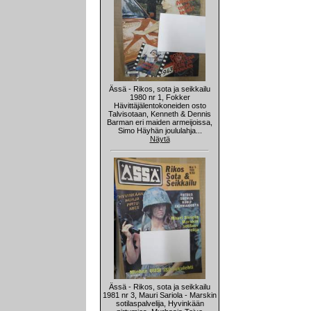
Ässä - Rikos, sota ja seikkailu
1980 nr 1, Fokker
Hävittäjälentokoneiden osto
Talvisotaan, Kenneth & Dennis
Barman eri maiden armeijoissa,
Simo Häyhän joululahja...
Näytä
Ässä - Rikos, sota ja seikkailu
1981 nr 3, Mauri Sariola - Marskin
sotilaspalvelija, Hyvinkään