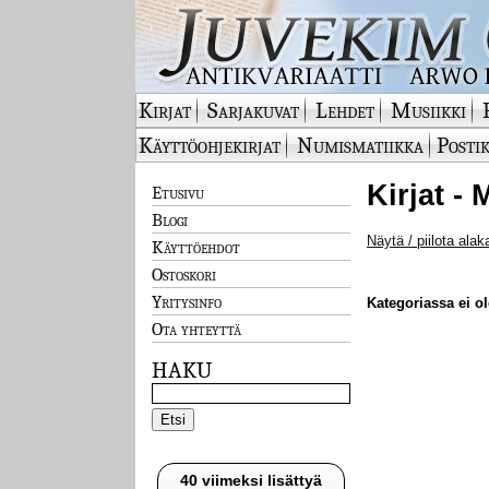
Kirjat
Sarjakuvat
Lehdet
Musiikki
Käyttöohjekirjat
Numismatiikka
Postik
Kirjat - 
Etusivu
Blogi
Näytä / piilota alak
Käyttöehdot
Ostoskori
Yritysinfo
Kategoriassa ei ole
Ota yhteyttä
HAKU
40 viimeksi lisättyä