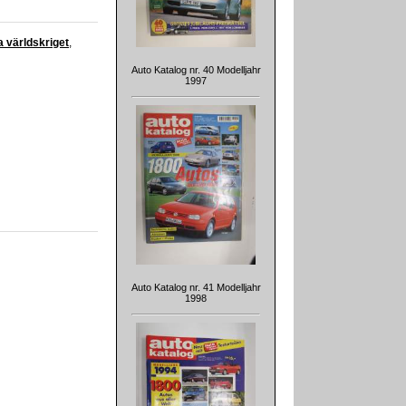
a världskriget
,
Auto Katalog nr. 40 Modelljahr
1997
Auto Katalog nr. 41 Modelljahr
1998