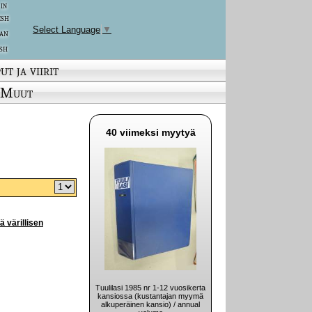
 in
ish
Select Language
▼
an
sh
ut ja viirit
Muut
40 viimeksi myytyä
ä värillisen
Tuulilasi 1985 nr 1-12 vuosikerta
kansiossa (kustantajan myymä
alkuperäinen kansio) / annual