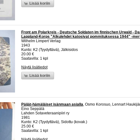
Lisää koriin
Front am Polarkreis - Deutsche Soldaten im finnischen Urwald - D
Lappland-Korps "Alkulehdet katosivat pommituksessa 1944" -merki
Wilhelm Limpert Verlag
1943
Kunto: K2 (Tyydyttävä), Jälkisidos
20.00 €
Saatavilla: 1 kpl
Näytä lisätiedot
Lisää koriin
Päijät-hämäläiset isänmaan asialla
, Osmo Korosuo, Lennart Haukijärv
Eino Seppälä
Lahden Sotaveteraanipiiri ry
1981
Kunto: K2 (Tyydyttävä), Sidottu (kovak.)
25.00 €
Saatavilla: 1 kpl
Näytä lisätiedot