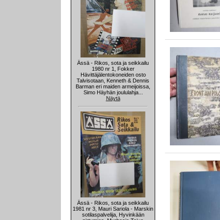
Ässä - Rikos, sota ja seikkailu
1980 nr 1, Fokker
Hävittäjälentokoneiden osto
Talvisotaan, Kenneth & Dennis
Barman eri maiden armeijoissa,
Simo Häyhän joululahja...
Näytä
Ässä - Rikos, sota ja seikkailu
1981 nr 3, Mauri Sariola - Marskin
sotilaspalvelija, Hyvinkään