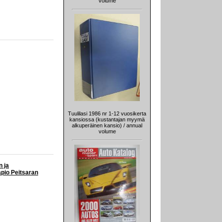
volume
Tuulilasi 1986 nr 1-12 vuosikerta
kansiossa (kustantajan myymä
alkuperäinen kansio) / annual
volume
 ja
pio Peitsaran