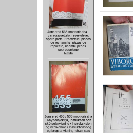
Jonsered 535 moottorisaha -
varaosaluettelo, reservdelar,
spare parts, Ersatzteile, pieces
de rechanche, piezas de
repuesto, ricambi, pecas
sobresselente
Näytä
Jonsered 455 / 535 moottorisaha
-Käyttöohjekirja, Instruktion och
skötselanvisning / Instruksksjon
og vedlikehold / Instruktionsbog
og brugsanvisning -chain saw