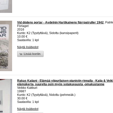
Vid dödens portar - Avdelnin Hartikainens fjärrpatruller 1942
, Patri
Förlaget
2016
Kunto: K2 (Tyydyttävä), Sidottu (kansipaperit)
10.00 €
Saatavilla: 1 kpl
Näytä lisätiedot
Lisää koriin
Rakas Kaijani - Elämää viipurilaisen pianistin rinnalla - Kaija & Vei
elämäkerta, suurelta osin myös sotakuvausta -omakustanne
Veikko Kakkuri
1998?
Kunto: K2 (Tyydyttävä), Nidottu (pehmeäk.)
30.00 €
Saatavilla: 1 kpl
Näytä lisätiedot