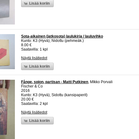
Lisää koriin
Sota-aikainen (jatkosota) laulukirja / lauluvihko
Kunto: K3 (Hyvä), Nidottu (pehmeäk.)
8.00 €
Saatavilla: 1 kpl
Näytä lisätiedot
Lisää koriin
Fånge, spion, partisan - Matti Putkinen
, MIkko Porvali
Fischer & Co
2016
Kunto: K3 (Hyvä), Sidottu (kansipaperit)
20.00 €
Saatavilla: 2 kpl
Näytä lisätiedot
Lisää koriin