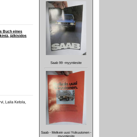
as Buch eines
ntä, jälkisidos
Saab 99 -myyntiesite
i, Laila Ketola,
Saab - Melkein uusi Ysikuutonen -
myyntiesite