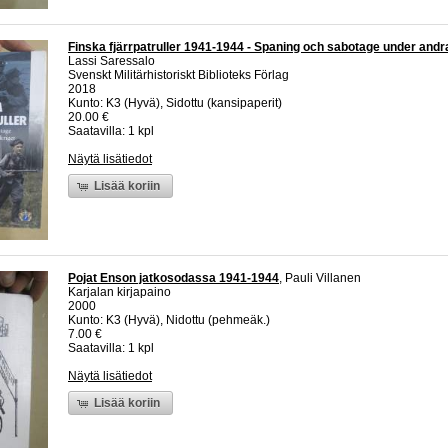
Finska fjärrpatruller 1941-1944 - Spaning och sabotage under andr
Lassi Saressalo
Svenskt Militärhistoriskt Biblioteks Förlag
2018
Kunto: K3 (Hyvä), Sidottu (kansipaperit)
20.00 €
Saatavilla: 1 kpl
Näytä lisätiedot
Lisää koriin
Pojat Enson jatkosodassa 1941-1944
, Pauli Villanen
Karjalan kirjapaino
2000
Kunto: K3 (Hyvä), Nidottu (pehmeäk.)
7.00 €
Saatavilla: 1 kpl
Näytä lisätiedot
Lisää koriin