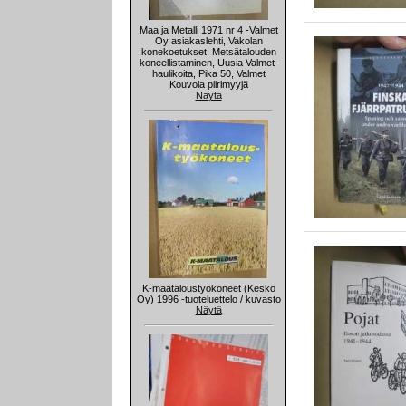
Maa ja Metalli 1971 nr 4 -Valmet
Oy asiakaslehti, Vakolan
konekoetukset, Metsätalouden
koneellistaminen, Uusia Valmet-
haulikoita, Pika 50, Valmet
Kouvola piirimyyjä
Näytä
K-maataloustyökoneet (Kesko
Oy) 1996 -tuoteluettelo / kuvasto
Näytä