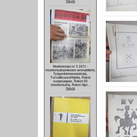
Näytä
Mottimestari nr 3 1971 -
moottorisahamiesten ammattilehti,
Työpenkkimenetelmää,
Turvallisuusohhjeita, Raket
suojasaapas, Raket 50
moottorisaha, Raket öljyt...
Näytä