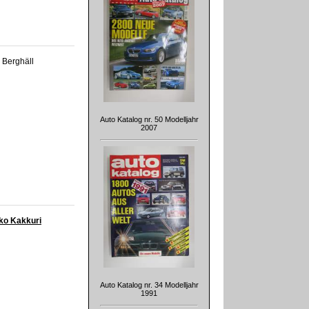
k Berghäll
Auto Katalog nr. 50 Modelljahr
2007
kko Kakkuri
Auto Katalog nr. 34 Modelljahr
1991