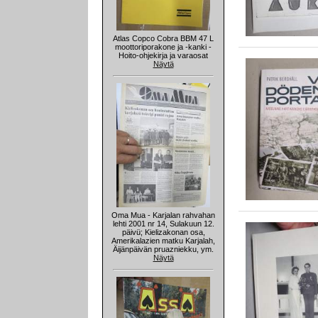
Atlas Copco Cobra BBM 47 L
moottoriporakone ja -kanki -
Hoito-ohjekirja ja varaosat
Näytä
Oma Mua - Karjalan rahvahan
lehti 2001 nr 14, Sulakuun 12.
päivü; Kielizakonan osa,
Amerikalazien matku Karjalah,
Äijänpäivän pruazniekku, ym.
Näytä