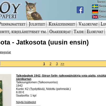
Service
Swed
Germ
Engli
Pienpainatteet
Julisteet
Keräilyesineet
Valokuvat
Lip
ortit, kirjelähetykset ym.
Osakekirjat
Taide
Elokuvat
 Sota - Jatkosota (uusin ensin)
ategoriat
1
2
3
>>
Talkodagbok 1942, Göran Selin -talkoopäiväkirja sota-ajalta, sisältä
sienikartan
Talkoungdomen (Talkoonuoriso)
1942
Kunto: K2 (Tyydyttävä), Nidottu (pehmeäk.)
6.00 €
Saatavilla: 1 kpl
Näytä lisätiedot