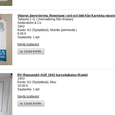
Viborgs återerövring. Reportage i ord och bild från Karelska näset
Tallqvist J. O. ( översättning från finskan)
Söderström & Co
1942
Kunto: K2 (Tyydyttävä), Nidottu (pehmeäk.)
8.00 €
Saatavilla: 1 kpl
Näytä lisätiedot
Lisää koriin
RV (Ratsuväki) AUK 1943 kurssijulkaisu (Kopio)
1943
Kunto: K2 (Tyydyttävä), Muu
10.00 €
Saatavilla: 1 kpl
Näytä lisätiedot
Lisää koriin