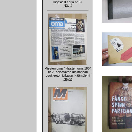
kirjasia II sarja nr 57
Näytä
Miesten oma / Naisten oma 1964
nr 2 -selostavan mainonnan
osoitteeton julkaisu, kääntölehti
Näytä