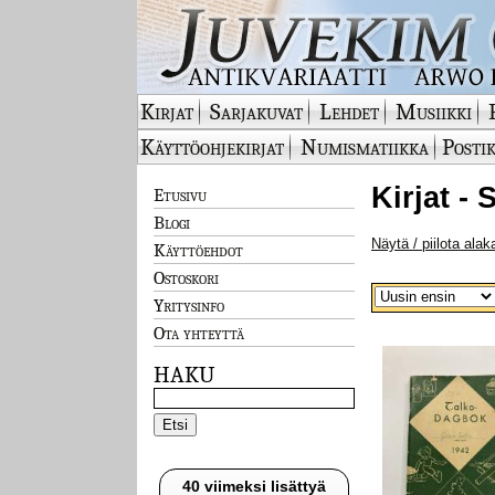
Kirjat
Sarjakuvat
Lehdet
Musiikki
Käyttöohjekirjat
Numismatiikka
Postik
Kirjat -
Etusivu
Blogi
Näytä / piilota alak
Käyttöehdot
Ostoskori
Yritysinfo
Ota yhteyttä
HAKU
40 viimeksi lisättyä