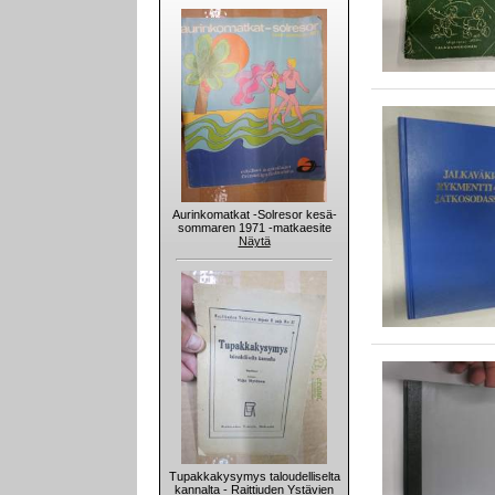
Aurinkomatkat -Solresor kesä-
sommaren 1971 -matkaesite
Näytä
Tupakkakysymys taloudelliselta
kannalta - Raittiuden Ystävien