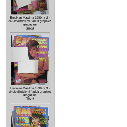
Erotiikan Maailma 1990 nr 2 -
aikuisviihdelehti / adult graphics
magazine
Näytä
Erotiikan Maailma 1990 nr 9 -
aikuisviihdelehti / adult graphics
magazine
Näytä