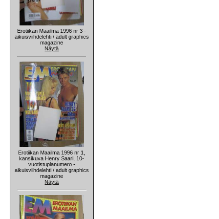
Erotiikan Maailma 1996 nr 3 -
aikuisviihdelehti / adult graphics
magazine
Näytä
Erotiikan Maailma 1996 nr 1,
kansikuva Henry Saari, 10-
vuotistuplanumero -
aikuisviihdelehti / adult graphics
magazine
Näytä