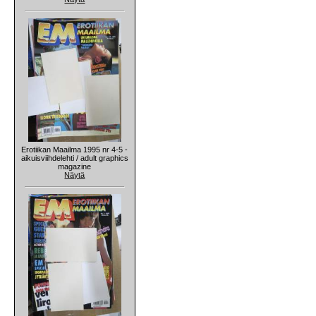
Erotiikan Maailma 1995 nr 4-5 -
aikuisviihdelehti / adult graphics
magazine
Näytä