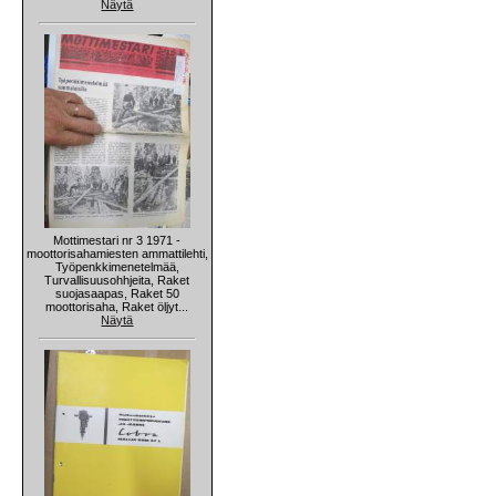
Näytä
Mottimestari nr 3 1971 -
moottorisahamiesten ammattilehti,
Työpenkkimenetelmää,
Turvallisuusohhjeita, Raket
suojasaapas, Raket 50
moottorisaha, Raket öljyt...
Näytä