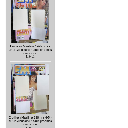
Erotiikan Maailma 1995 nr 2 -
aikuisviihdelehti / adult graphics
magazine
Näytä
Erotiikan Maailma 1994 nr 4-5 -
aikuisviihdelehti / adult graphics
magazine
Näytä