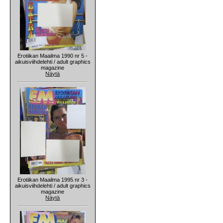
Erotiikan Maailma 1990 nr 5 -
aikuisviihdelehti / adult graphics
magazine
Näytä
Erotiikan Maailma 1995 nr 3 -
aikuisviihdelehti / adult graphics
magazine
Näytä