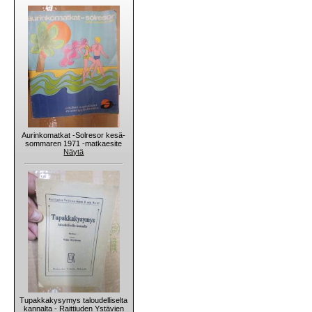
Aurinkomatkat -Solresor kesä-
sommaren 1971 -matkaesite
Näytä
Tupakkakysymys taloudelliselta
kannalta - Raittiuden Ystävien