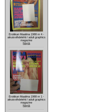
Erotiikan Maailma 1988 nr 4 -
aikuisviihdelehti / adult graphics
magazine
Näytä
Erotiikan Maailma 1988 nr 1 -
aikuisviihdelehti / adult graphics
magazine
Näytä