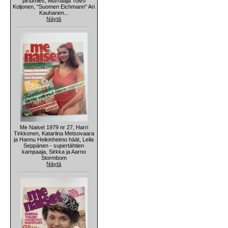
pirtumies, Murhaaja Toivo
Koljonen, "Suomen Eichmann" Ari
Kauhanen...
Näytä
Me Naiset 1979 nr 27, Harri
Tirkkonen, Katariina Metsovaara
ja Hannu Heikinheimo häät, Leila
Seppänen - supertähtien
kampaaja, Sirkka ja Aarno
Stormbom
Näytä