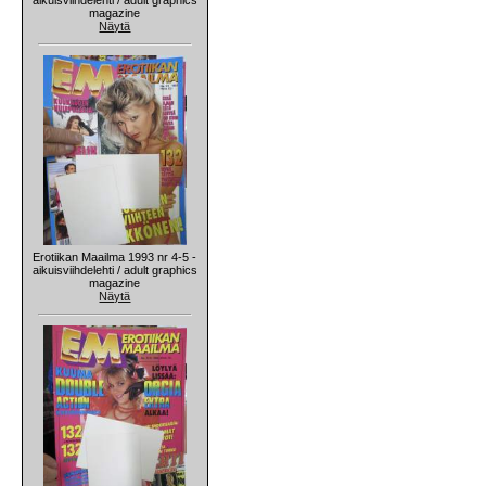
magazine
Näytä
Erotiikan Maailma 1993 nr 4-5 -
aikuisviihdelehti / adult graphics
magazine
Näytä