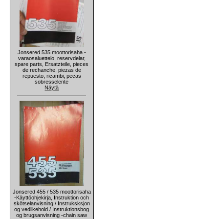
Jonsered 535 moottorisaha -
varaosaluettelo, reservdelar,
spare parts, Ersatzteile, pieces
de rechanche, piezas de
repuesto, ricambi, pecas
sobresselente
Näytä
Jonsered 455 / 535 moottorisaha
-Käyttöohjekirja, Instruktion och
skötselanvisning / Instruksksjon
og vedlikehold / Instruktionsbog
og brugsanvisning -chain saw