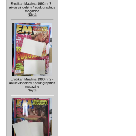
Erotiikan Maailma 1992 nr 7 -
aikuisviihdelehti / adult graphics
magazine
Näytä
Erotiikan Maailma 1993 nr 2 -
aikuisviihdelehti / adult graphics
magazine
Näytä