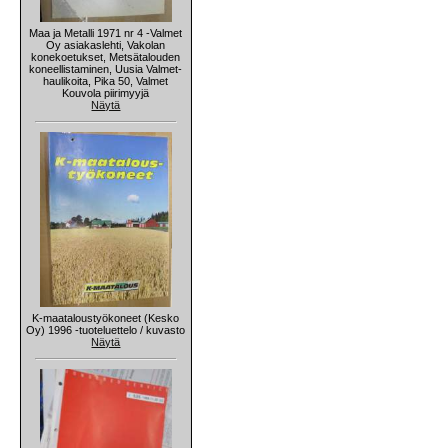
Maa ja Metalli 1971 nr 4 -Valmet
Oy asiakaslehti, Vakolan
konekoetukset, Metsätalouden
koneellistaminen, Uusia Valmet-
haulikoita, Pika 50, Valmet
Kouvola piirimyyjä
Näytä
K-maataloustyökoneet (Kesko
Oy) 1996 -tuoteluettelo / kuvasto
Näytä