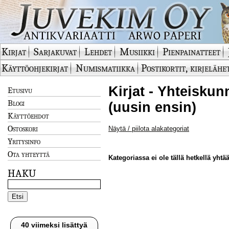
Kirjat
Sarjakuvat
Lehdet
Musiikki
Pienpainatteet
Käyttöohjekirjat
Numismatiikka
Postikortit, kirjelähe
Kirjat - Yhteiskun
Etusivu
Blogi
(uusin ensin)
Käyttöehdot
Ostoskori
Näytä / piilota alakategoriat
Yritysinfo
Ota yhteyttä
Kategoriassa ei ole tällä hetkellä yhtää
HAKU
40 viimeksi lisättyä