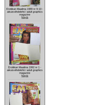
Erotiikan Maailma 1989 nr 9-10 -
aikuisviihdelehti / adult graphics
magazine
Näytä
Erotiikan Maailma 1992 nr 1 -
aikuisviihdelehti / adult graphics
magazine
Näytä