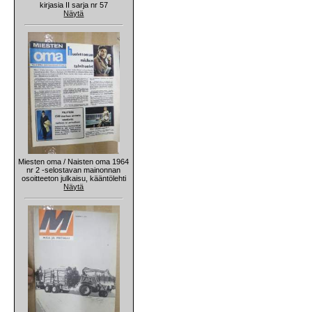
kirjasia II sarja nr 57
Näytä
Miesten oma / Naisten oma 1964
nr 2 -selostavan mainonnan
osoitteeton julkaisu, kääntölehti
Näytä