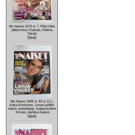
Me Naiset 1979 nr 7, Päivi Uitto
yllätysmissi Oulusta, Helena
Takalo
Näytä
Me Naiset 1986 nr 49 (2.12.),
Kaisa Korhonen, Linnan juhlien
naiset, joululahjoja, huippuneuleet
- Krizian, Aarikka mainos
Näytä