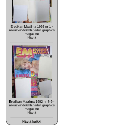
Erotiikan Maailma 1993 nr 1 -
aikuisviihdelehti / adult graphics
magazine
Näytä
Erotiikan Maailma 1992 nr 8-9 -
aikuisviihdelehti / adult graphics
magazine
Näytä
Näytä kaikki