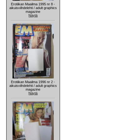
Erotiikan Maailma 1995 nr 8 -
aikuisviihdelehti / adult graphics
magazine
Näytä
Erotiikan Maailma 1996 nr 2 -
aikuisviihdelehti / adult graphics
magazine
Näytä