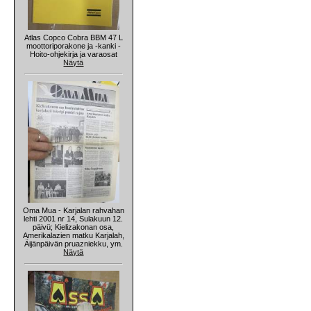
Atlas Copco Cobra BBM 47 L
moottoriporakone ja -kanki -
Hoito-ohjekirja ja varaosat
Näytä
Oma Mua - Karjalan rahvahan
lehti 2001 nr 14, Sulakuun 12.
päivü; Kielizakonan osa,
Amerikalazien matku Karjalah,
Äijänpäivän pruazniekku, ym.
Näytä