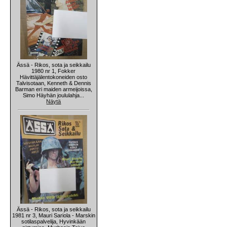
Ässä - Rikos, sota ja seikkailu
1980 nr 1, Fokker
Hävittäjälentokoneiden osto
Talvisotaan, Kenneth & Dennis
Barman eri maiden armeijoissa,
Simo Häyhän joululahja...
Näytä
Ässä - Rikos, sota ja seikkailu
1981 nr 3, Mauri Sariola - Marskin
sotilaspalvelija, Hyvinkään