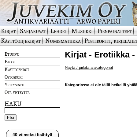
Kirjat
Sarjakuvat
Lehdet
Musiikki
Pienpainatteet
Käyttöohjekirjat
Numismatiikka
Postikortit, kirjelähe
Kirjat - Erotiikka 
Etusivu
Blogi
Näytä / piilota alakategoriat
Käyttöehdot
Ostoskori
Yritysinfo
Kategoriassa ei ole tällä hetkellä yhtää
Ota yhteyttä
HAKU
40 viimeksi lisättyä