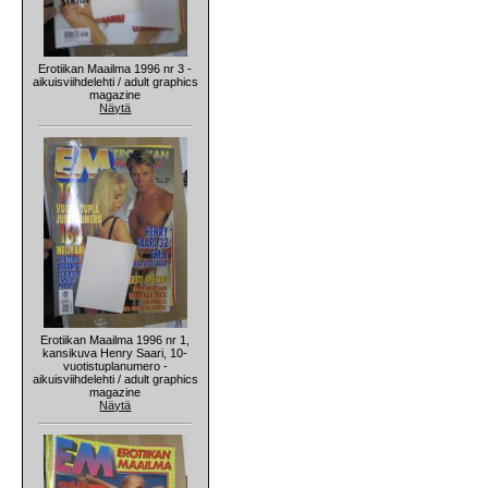
Erotiikan Maailma 1996 nr 3 -
aikuisviihdelehti / adult graphics
magazine
Näytä
Erotiikan Maailma 1996 nr 1,
kansikuva Henry Saari, 10-
vuotistuplanumero -
aikuisviihdelehti / adult graphics
magazine
Näytä