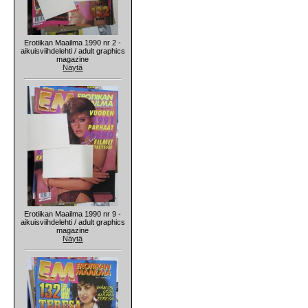
Erotiikan Maailma 1990 nr 2 -
aikuisviihdelehti / adult graphics
magazine
Näytä
Erotiikan Maailma 1990 nr 9 -
aikuisviihdelehti / adult graphics
magazine
Näytä