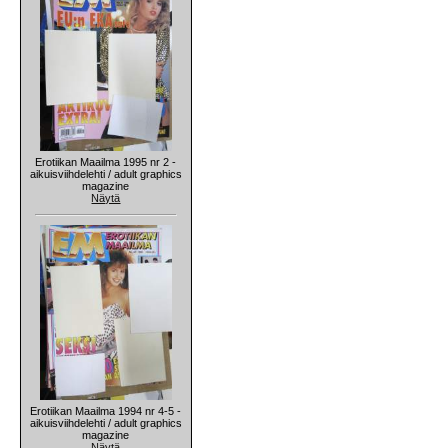
Erotiikan Maailma 1995 nr 2 -
aikuisviihdelehti / adult graphics
magazine
Näytä
Erotiikan Maailma 1994 nr 4-5 -
aikuisviihdelehti / adult graphics
magazine
Näytä