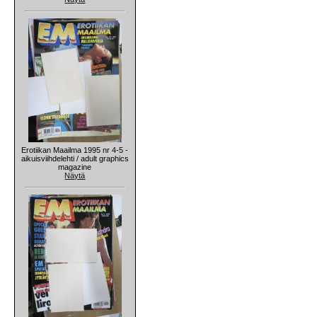
Erotiikan Maailma 1995 nr 4-5 -
aikuisviihdelehti / adult graphics
magazine
Näytä