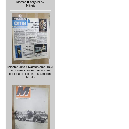
kirjasia II sarja nr 57
Näytä
Miesten oma / Naisten oma 1964
nr 2 -selostavan mainonnan
osoitteeton julkaisu, kääntölehti
Näytä