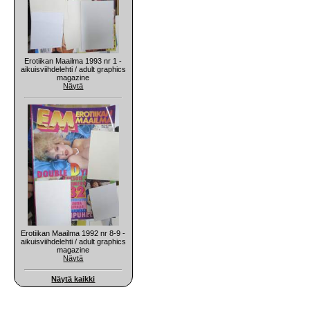
Erotiikan Maailma 1993 nr 1 -
aikuisviihdelehti / adult graphics
magazine
Näytä
Erotiikan Maailma 1992 nr 8-9 -
aikuisviihdelehti / adult graphics
magazine
Näytä
Näytä kaikki