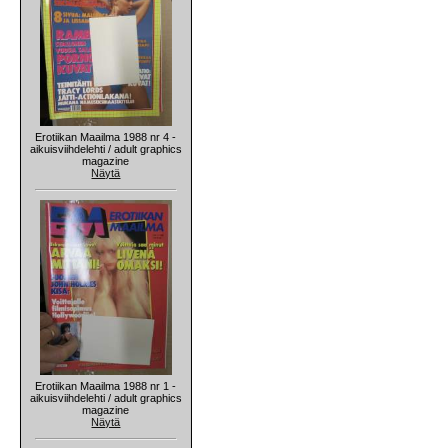
Erotiikan Maailma 1988 nr 4 -
aikuisviihdelehti / adult graphics
magazine
Näytä
Erotiikan Maailma 1988 nr 1 -
aikuisviihdelehti / adult graphics
magazine
Näytä