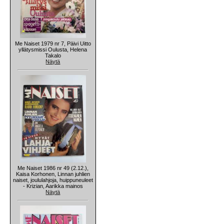
Me Naiset 1979 nr 7, Päivi Uitto
yllätysmissi Oulusta, Helena
Takalo
Näytä
Me Naiset 1986 nr 49 (2.12.),
Kaisa Korhonen, Linnan juhlien
naiset, joululahjoja, huippuneuleet
- Krizian, Aarikka mainos
Näytä