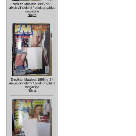
Erotiikan Maailma 1995 nr 8 -
aikuisviihdelehti / adult graphics
magazine
Näytä
Erotiikan Maailma 1996 nr 2 -
aikuisviihdelehti / adult graphics
magazine
Näytä