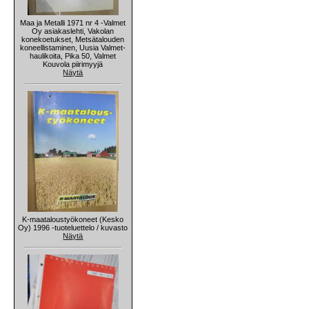
Maa ja Metalli 1971 nr 4 -Valmet
Oy asiakaslehti, Vakolan
konekoetukset, Metsätalouden
koneellistaminen, Uusia Valmet-
haulikoita, Pika 50, Valmet
Kouvola piirimyyjä
Näytä
K-maataloustyökoneet (Kesko
Oy) 1996 -tuoteluettelo / kuvasto
Näytä