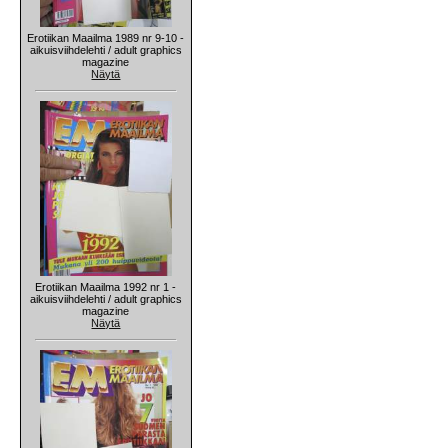
Erotiikan Maailma 1989 nr 9-10 -
aikuisviihdelehti / adult graphics
magazine
Näytä
Erotiikan Maailma 1992 nr 1 -
aikuisviihdelehti / adult graphics
magazine
Näytä