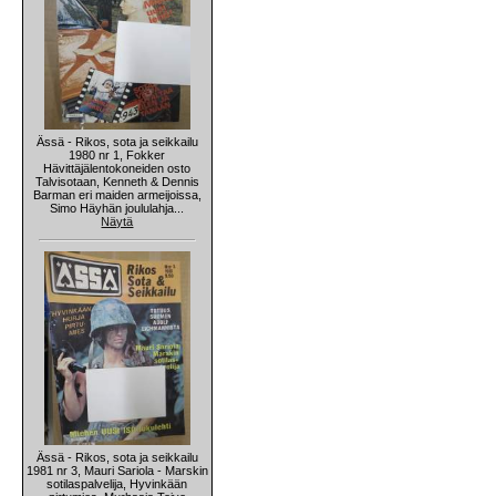
Ässä - Rikos, sota ja seikkailu
1980 nr 1, Fokker
Hävittäjälentokoneiden osto
Talvisotaan, Kenneth & Dennis
Barman eri maiden armeijoissa,
Simo Häyhän joululahja...
Näytä
Ässä - Rikos, sota ja seikkailu
1981 nr 3, Mauri Sariola - Marskin
sotilaspalvelija, Hyvinkään