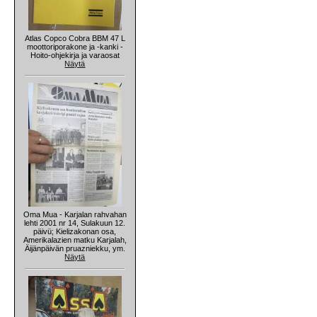
Atlas Copco Cobra BBM 47 L
moottoriporakone ja -kanki -
Hoito-ohjekirja ja varaosat
Näytä
Oma Mua - Karjalan rahvahan
lehti 2001 nr 14, Sulakuun 12.
päivü; Kielizakonan osa,
Amerikalazien matku Karjalah,
Äijänpäivän pruazniekku, ym.
Näytä