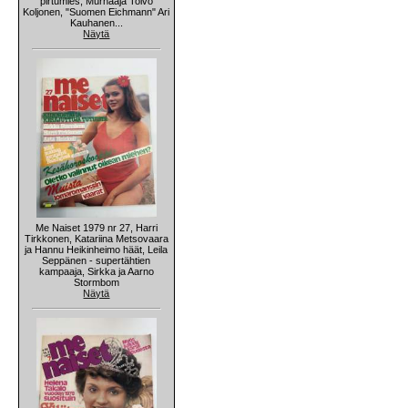
pirtumies, Murhaaja Toivo
Koljonen, "Suomen Eichmann" Ari
Kauhanen...
Näytä
Me Naiset 1979 nr 27, Harri
Tirkkonen, Katariina Metsovaara
ja Hannu Heikinheimo häät, Leila
Seppänen - supertähtien
kampaaja, Sirkka ja Aarno
Stormbom
Näytä