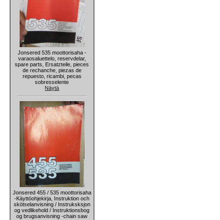
Jonsered 535 moottorisaha -
varaosaluettelo, reservdelar,
spare parts, Ersatzteile, pieces
de rechanche, piezas de
repuesto, ricambi, pecas
sobresselente
Näytä
Jonsered 455 / 535 moottorisaha
-Käyttöohjekirja, Instruktion och
skötselanvisning / Instruksksjon
og vedlikehold / Instruktionsbog
og brugsanvisning -chain saw