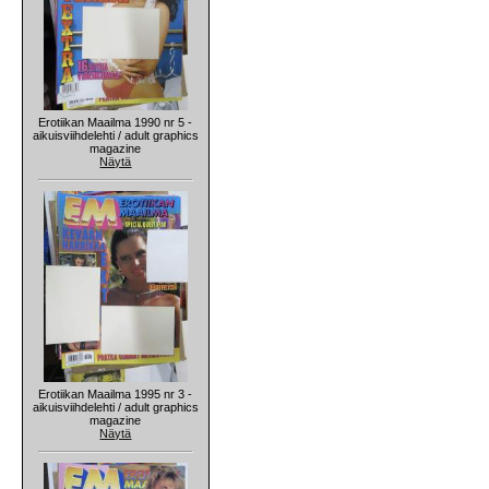
Erotiikan Maailma 1990 nr 5 -
aikuisviihdelehti / adult graphics
magazine
Näytä
Erotiikan Maailma 1995 nr 3 -
aikuisviihdelehti / adult graphics
magazine
Näytä