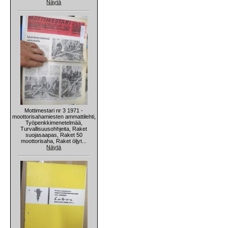
Näytä
Mottimestari nr 3 1971 -
moottorisahamiesten ammattilehti,
Työpenkkimenetelmää,
Turvallisuusohhjeita, Raket
suojasaapas, Raket 50
moottorisaha, Raket öljyt...
Näytä