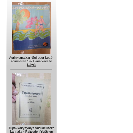
Aurinkomatkat -Solresor kesä-
sommaren 1971 -matkaesite
Näytä
Tupakkakysymys taloudelliselta
kannalta - Raittiuden Ystävien