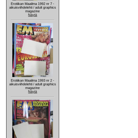
Erotiikan Maailma 1992 nr 7 -
aikuisviihdelehti / adult graphics
magazine
Näytä
Erotiikan Maailma 1993 nr 2 -
aikuisviihdelehti / adult graphics
magazine
Näytä