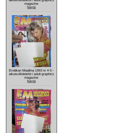
magazine
Näytä
Erotiikan Maailma 1993 nr 4-5 -
aikuisviihdelehti / adult graphics
magazine
Näytä