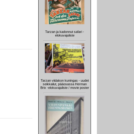
Tarzan ja kadonnut safari -
elokuvajuliste
Tarzan viidakon kuningas - uudet
seikkailut, pääosassa Herman
Brix -elokuvajuliste / movie poster