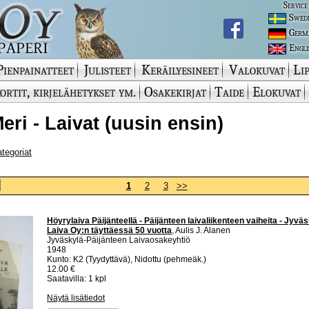
Service
Swed
Germ
Engli
Pienpainatteet
Julisteet
Keräilyesineet
Valokuvat
Lip
ortit, kirjelähetykset ym.
Osakekirjat
Taide
Elokuvat
Meri - Laivat (uusin ensin)
ategoriat
1
2
3
>>
Höyrylaiva Päijänteellä - Päijänteen laivaliikenteen vaiheita - Jyvä
Laiva Oy:n täyttäessä 50 vuotta
, Aulis J. Alanen
Jyväskylä-Päijänteen Laivaosakeyhtiö
1948
Kunto: K2 (Tyydyttävä), Nidottu (pehmeäk.)
12.00 €
Saatavilla: 1 kpl
Näytä lisätiedot