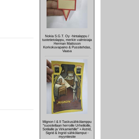
Nokia S.G.T. Oy -hintalappu /
tuotetietolappu, merkin valmistaja
Herman Mattsson
Korkokuvapaino & Pussitehdas,
Vaasa
Mignon I & II Taskusähkölamppu
"suositellaan herroille Urheilioille,
Sotilaille ja Virkamiehille" + Astrid,
Sigrid & Ingrid sähkölamput -
myyntiesite