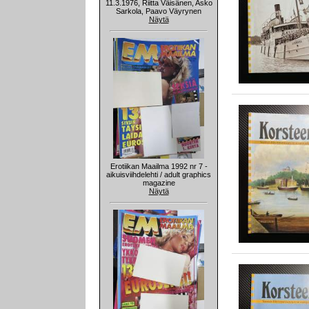
11.3.1976, Riitta Väisänen, Asko
Sarkola, Paavo Väyrynen
Näytä
Erotiikan Maailma 1992 nr 7 -
aikuisviihdelehti / adult graphics
magazine
Näytä