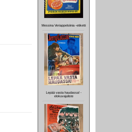
Messina Veriappelsiinia -etiketti
Lepää vasta haudassa! -
elokuvajuliste