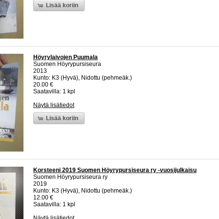
Lisää koriin
Höyrylaivojen Puumala
Suomen Höyrypursiseura
2013
Kunto: K3 (Hyvä), Nidottu (pehmeäk.)
20.00 €
Saatavilla: 1 kpl
Näytä lisätiedot
Lisää koriin
Korsteeni 2019 Suomen Höyrypursiseura ry -vuosijulkaisu
Suomen Höyrypursiseura ry
2019
Kunto: K3 (Hyvä), Nidottu (pehmeäk.)
12.00 €
Saatavilla: 1 kpl
Näytä lisätiedot