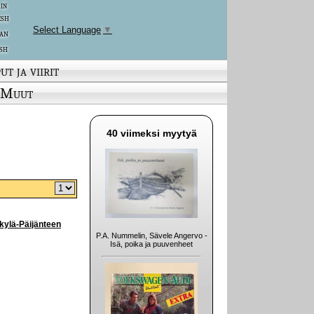
 in
ish
Select Language
▼
an
sh
ut ja viirit
Muut
40 viimeksi myytyä
skylä-Päijänteen
P.A. Nummelin, Sävele Angervo -
Isä, poika ja puuvenheet