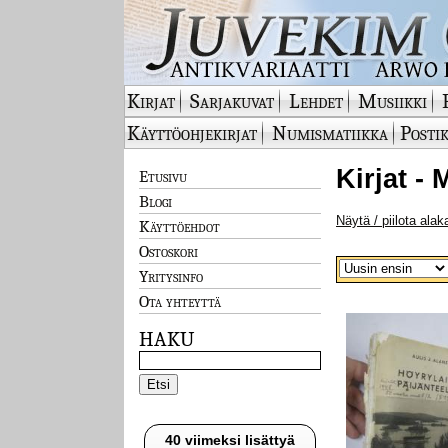
Kirjat
Sarjakuvat
Lehdet
Musiikki
Käyttöohjekirjat
Numismatiikka
Postik
Kirjat - 
Etusivu
Blogi
Näytä / piilota alak
Käyttöehdot
Ostoskori
Yritysinfo
Ota yhteyttä
HAKU
40 viimeksi lisättyä