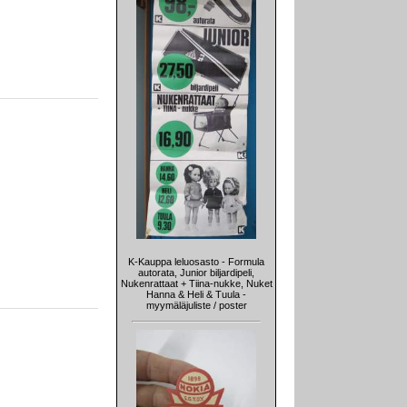
K-Kauppa leluosasto - Formula
autorata, Junior biljardipeli,
Nukenrattaat + Tiina-nukke, Nuket
Hanna & Heli & Tuula -
myymäläjuliste / poster