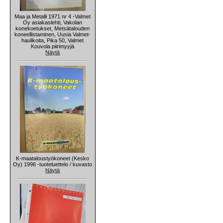
Maa ja Metalli 1971 nr 4 -Valmet
Oy asiakaslehti, Vakolan
konekoetukset, Metsätalouden
koneellistaminen, Uusia Valmet-
haulikoita, Pika 50, Valmet
Kouvola piirimyyjä
Näytä
K-maataloustyökoneet (Kesko
Oy) 1996 -tuoteluettelo / kuvasto
Näytä