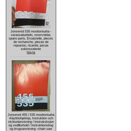
Jonsered 535 moottorisaha -
varaosaluettelo, reservdelar,
spare parts, Ersatzteile, pieces
de rechanche, piezas de
repuesto, ricambi, pecas
sobresselente
Näytä
Jonsered 455 / 535 moottorisaha
-Käyttöohjekirja, Instruktion och
skötselanvisning / Instruksksjon
og vedlikehold / Instruktionsbog
og brugsanvisning -chain saw