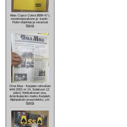
Atlas Copco Cobra BBM 47 L
moottoriporakone ja -kanki -
Hoito-ohjekirja ja varaosat
Näytä
Oma Mua - Karjalan rahvahan
lehti 2001 nr 14, Sulakuun 12.
päivü; Kielizakonan osa,
Amerikalazien matku Karjalah,
Äijänpäivän pruazniekku, ym.
Näytä