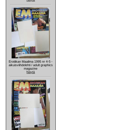
Erotiikan Maailma 1995 nr 4-5 -
aikuisviihdelehti / adult graphics
magazine
Näytä