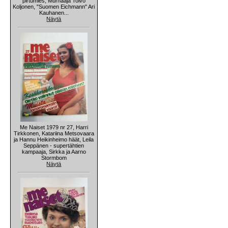
pirtumies, Murhaaja Toivo
Koljonen, "Suomen Eichmann" Ari
Kauhanen...
Näytä
Me Naiset 1979 nr 27, Harri
Tirkkonen, Katariina Metsovaara
ja Hannu Heikinheimo häät, Leila
Seppänen - supertähtien
kampaaja, Sirkka ja Aarno
Stormbom
Näytä