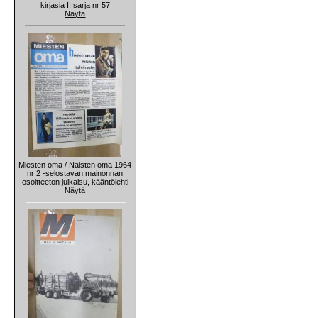
kirjasia II sarja nr 57
Näytä
Miesten oma / Naisten oma 1964
nr 2 -selostavan mainonnan
osoitteeton julkaisu, kääntölehti
Näytä