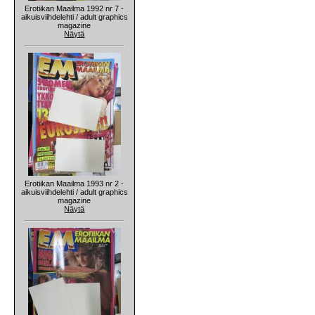
Erotiikan Maailma 1992 nr 7 -
aikuisviihdelehti / adult graphics
magazine
Näytä
Erotiikan Maailma 1993 nr 2 -
aikuisviihdelehti / adult graphics
magazine
Näytä