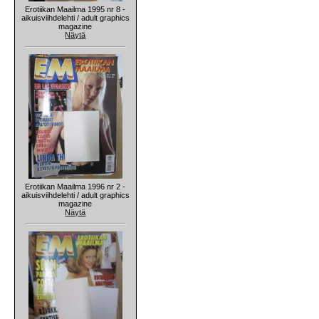
Erotiikan Maailma 1995 nr 8 -
aikuisviihdelehti / adult graphics
magazine
Näytä
Erotiikan Maailma 1996 nr 2 -
aikuisviihdelehti / adult graphics
magazine
Näytä