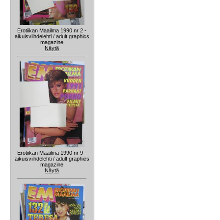
Erotiikan Maailma 1990 nr 2 -
aikuisviihdelehti / adult graphics
magazine
Näytä
Erotiikan Maailma 1990 nr 9 -
aikuisviihdelehti / adult graphics
magazine
Näytä