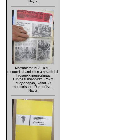
Näytä
Mottimestari nr 3 1971 -
moottorisahamiesten ammattilehti,
Työpenkkimenetelmää,
Turvallisuusohhjeita, Raket
suojasaapas, Raket 50
moottorisaha, Raket öljyt...
Näytä