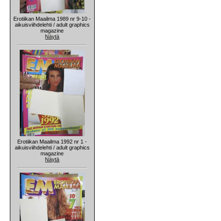
Erotiikan Maailma 1989 nr 9-10 -
aikuisviihdelehti / adult graphics
magazine
Näytä
Erotiikan Maailma 1992 nr 1 -
aikuisviihdelehti / adult graphics
magazine
Näytä