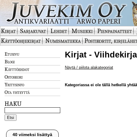
Kirjat
Sarjakuvat
Lehdet
Musiikki
Pienpainatteet
Käyttöohjekirjat
Numismatiikka
Postikortit, kirjelähe
Kirjat - Viihdekirj
Etusivu
Blogi
Näytä / piilota alakategoriat
Käyttöehdot
Ostoskori
Yritysinfo
Kategoriassa ei ole tällä hetkellä yhtää
Ota yhteyttä
HAKU
40 viimeksi lisättyä