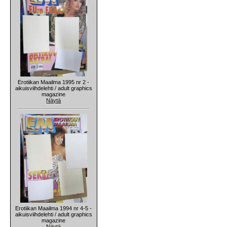
Erotiikan Maailma 1995 nr 2 -
aikuisviihdelehti / adult graphics
magazine
Näytä
Erotiikan Maailma 1994 nr 4-5 -
aikuisviihdelehti / adult graphics
magazine
Näytä