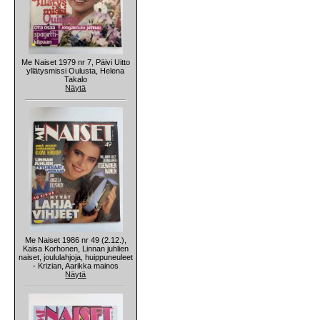
Me Naiset 1979 nr 7, Päivi Uitto
yllätysmissi Oulusta, Helena
Takalo
Näytä
Me Naiset 1986 nr 49 (2.12.),
Kaisa Korhonen, Linnan juhlien
naiset, joululahjoja, huippuneuleet
- Krizian, Aarikka mainos
Näytä