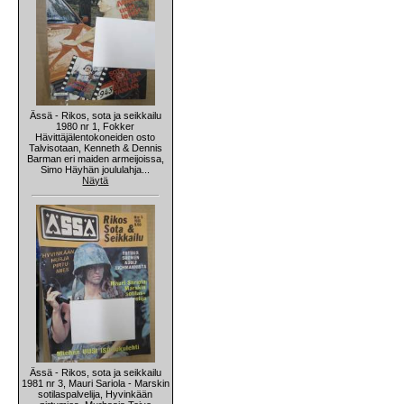
Ässä - Rikos, sota ja seikkailu
1980 nr 1, Fokker
Hävittäjälentokoneiden osto
Talvisotaan, Kenneth & Dennis
Barman eri maiden armeijoissa,
Simo Häyhän joululahja...
Näytä
Ässä - Rikos, sota ja seikkailu
1981 nr 3, Mauri Sariola - Marskin
sotilaspalvelija, Hyvinkään