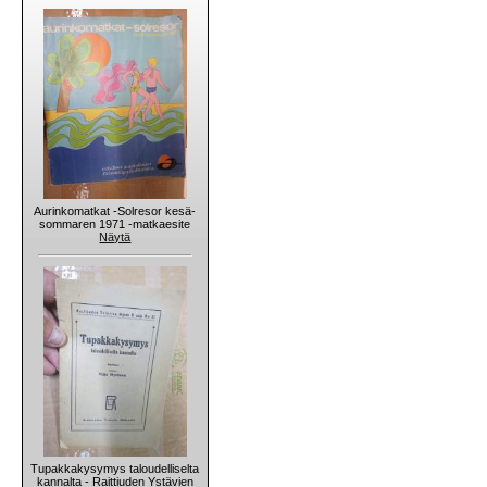
Aurinkomatkat -Solresor kesä-
sommaren 1971 -matkaesite
Näytä
Tupakkakysymys taloudelliselta
kannalta - Raittiuden Ystävien