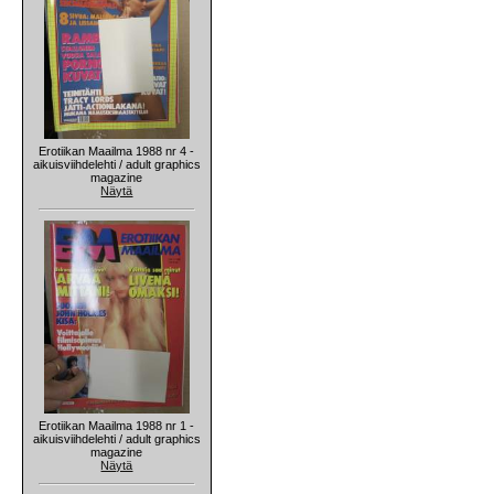
Erotiikan Maailma 1988 nr 4 -
aikuisviihdelehti / adult graphics
magazine
Näytä
Erotiikan Maailma 1988 nr 1 -
aikuisviihdelehti / adult graphics
magazine
Näytä