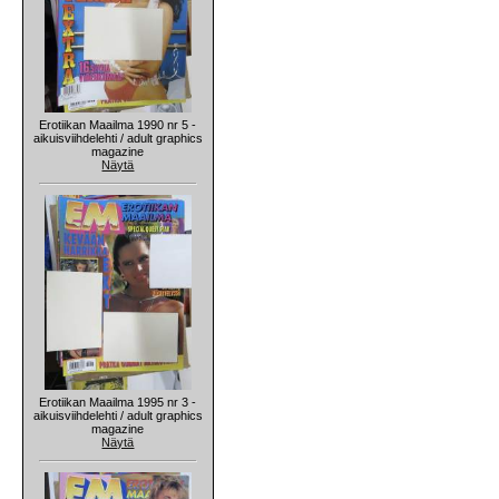
Erotiikan Maailma 1990 nr 5 -
aikuisviihdelehti / adult graphics
magazine
Näytä
Erotiikan Maailma 1995 nr 3 -
aikuisviihdelehti / adult graphics
magazine
Näytä