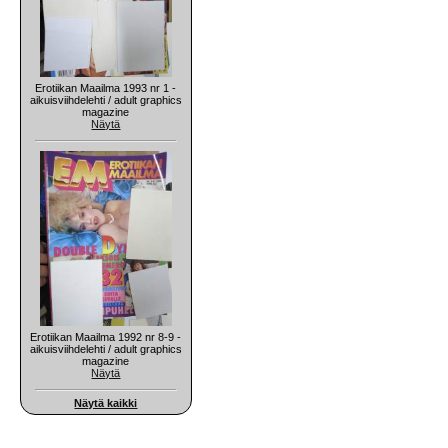
Erotiikan Maailma 1993 nr 1 -
aikuisviihdelehti / adult graphics
magazine
Näytä
Erotiikan Maailma 1992 nr 8-9 -
aikuisviihdelehti / adult graphics
magazine
Näytä
Näytä kaikki