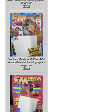
magazine
Näytä
Erotiikan Maailma 1993 nr 4-5 -
aikuisviihdelehti / adult graphics
magazine
Näytä