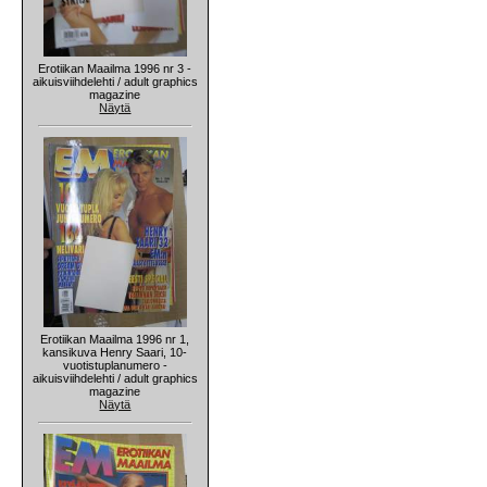
Erotiikan Maailma 1996 nr 3 -
aikuisviihdelehti / adult graphics
magazine
Näytä
Erotiikan Maailma 1996 nr 1,
kansikuva Henry Saari, 10-
vuotistuplanumero -
aikuisviihdelehti / adult graphics
magazine
Näytä