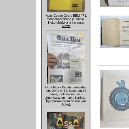
Atlas Copco Cobra BBM 47 L
moottoriporakone ja -kanki -
Hoito-ohjekirja ja varaosat
Näytä
Oma Mua - Karjalan rahvahan
lehti 2001 nr 14, Sulakuun 12.
päivü; Kielizakonan osa,
Amerikalazien matku Karjalah,
Äijänpäivän pruazniekku, ym.
Näytä