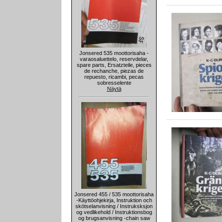
Jonsered 535 moottorisaha -
varaosaluettelo, reservdelar,
spare parts, Ersatzteile, pieces
de rechanche, piezas de
repuesto, ricambi, pecas
sobresselente
Näytä
Jonsered 455 / 535 moottorisaha
-Käyttöohjekirja, Instruktion och
skötselanvisning / Instruksksjon
og vedlikehold / Instruktionsbog
og brugsanvisning -chain saw