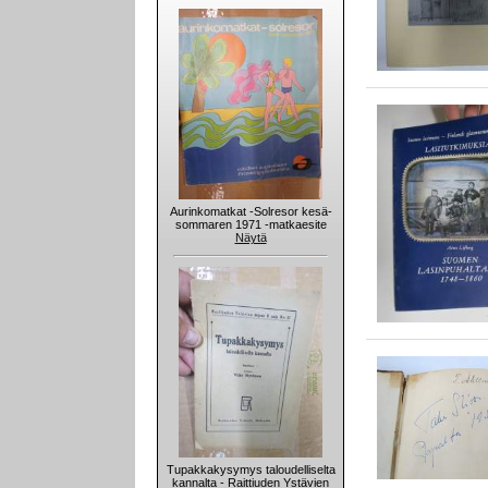
Aurinkomatkat -Solresor kesä-
sommaren 1971 -matkaesite
Näytä
Tupakkakysymys taloudelliselta
kannalta - Raittiuden Ystävien