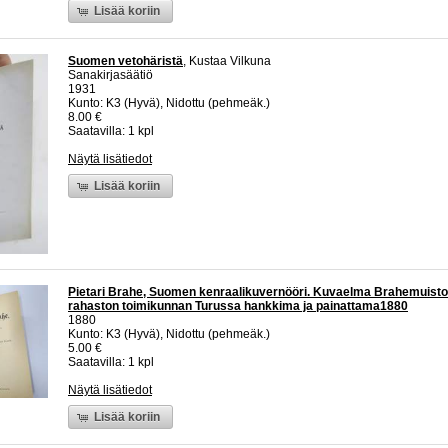
Lisää koriin
Suomen vetohäristä
, Kustaa Vilkuna
Sanakirjasäätiö
1931
Kunto: K3 (Hyvä), Nidottu (pehmeäk.)
8.00 €
Saatavilla: 1 kpl
Näytä lisätiedot
Lisää koriin
Pietari Brahe, Suomen kenraalikuvernööri. Kuvaelma Brahemuist
rahaston toimikunnan Turussa hankkima ja painattama1880
1880
Kunto: K3 (Hyvä), Nidottu (pehmeäk.)
5.00 €
Saatavilla: 1 kpl
Näytä lisätiedot
Lisää koriin