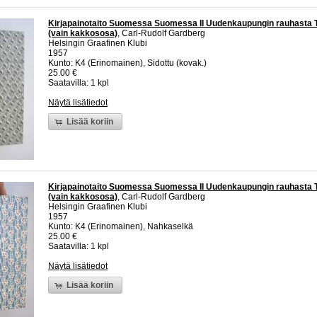
Kirjapainotaito Suomessa Suomessa II Uudenkaupungin rauhasta 
(vain kakkososa)
, Carl-Rudolf Gardberg
Helsingin Graafinen Klubi
1957
Kunto: K4 (Erinomainen), Sidottu (kovak.)
25.00 €
Saatavilla: 1 kpl
Näytä lisätiedot
Lisää koriin
Kirjapainotaito Suomessa Suomessa II Uudenkaupungin rauhasta 
(vain kakkososa)
, Carl-Rudolf Gardberg
Helsingin Graafinen Klubi
1957
Kunto: K4 (Erinomainen), Nahkaselkä
25.00 €
Saatavilla: 1 kpl
Näytä lisätiedot
Lisää koriin