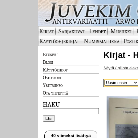
Kirjat
Sarjakuvat
Lehdet
Musiikki
Käyttöohjekirjat
Numismatiikka
Postik
Kirjat -
Etusivu
Blogi
Näytä / piilota alak
Käyttöehdot
Ostoskori
Yritysinfo
Ota yhteyttä
HAKU
40 viimeksi lisättyä