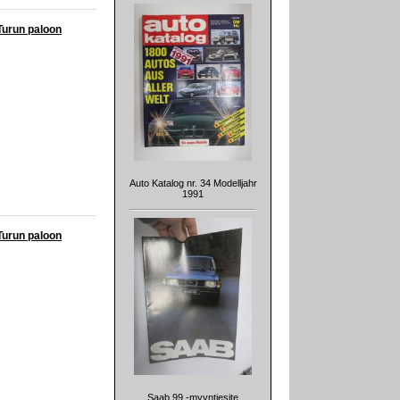
Turun paloon
Auto Katalog nr. 34 Modelljahr
1991
Turun paloon
Saab 99 -myyntiesite