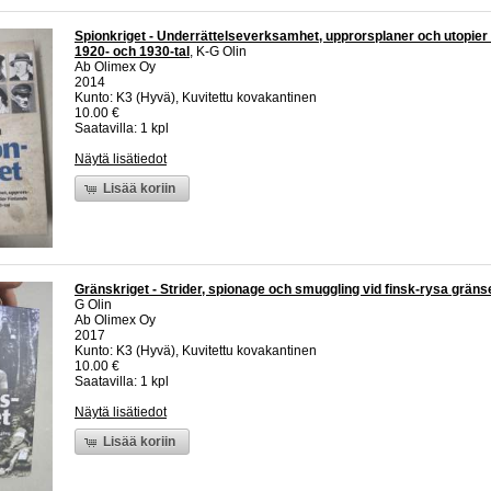
Spionkriget - Underrättelseverksamhet, upprorsplaner och utopier
1920- och 1930-tal
, K-G Olin
Ab Olimex Oy
2014
Kunto: K3 (Hyvä), Kuvitettu kovakantinen
10.00 €
Saatavilla: 1 kpl
Näytä lisätiedot
Lisää koriin
Gränskriget - Strider, spionage och smuggling vid finsk-rysa grän
G Olin
Ab Olimex Oy
2017
Kunto: K3 (Hyvä), Kuvitettu kovakantinen
10.00 €
Saatavilla: 1 kpl
Näytä lisätiedot
Lisää koriin