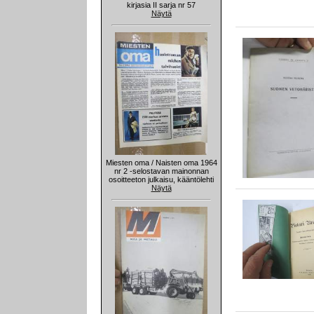
kirjasia II sarja nr 57
Näytä
Miesten oma / Naisten oma 1964
nr 2 -selostavan mainonnan
osoitteeton julkaisu, kääntölehti
Näytä