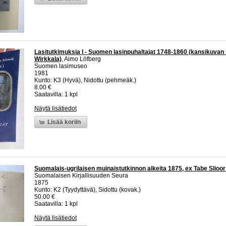
Lasitutkimuksia I - Suomen lasinpuhaltajat 1748-1860 (kansikuvan
Wirkkala)
, Aimo Löfberg
Suomen lasimuseo
1981
Kunto: K3 (Hyvä), Nidottu (pehmeäk.)
8.00 €
Saatavilla: 1 kpl
Näytä lisätiedot
Lisää koriin
Suomalais-ugrilaisen muinaistutkinnon alkeita 1875, ex Tabe Slioor 
Suomalaisen Kirjallisuuden Seura
1875
Kunto: K2 (Tyydyttävä), Sidottu (kovak.)
50.00 €
Saatavilla: 1 kpl
Näytä lisätiedot