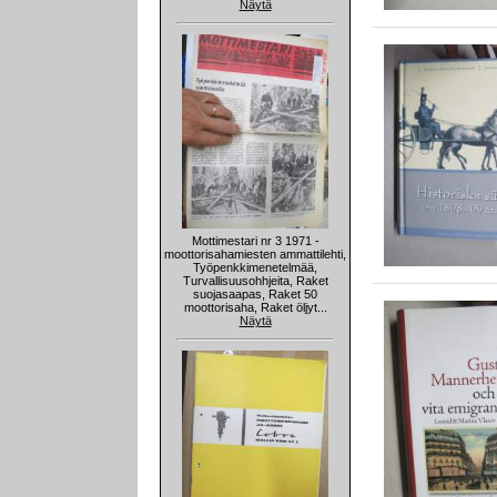
Näytä
Mottimestari nr 3 1971 -
moottorisahamiesten ammattilehti,
Työpenkkimenetelmää,
Turvallisuusohhjeita, Raket
suojasaapas, Raket 50
moottorisaha, Raket öljyt...
Näytä