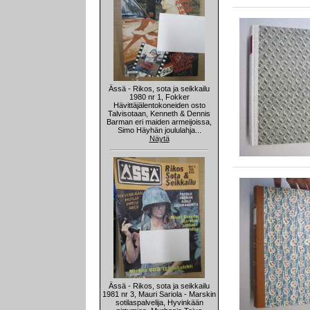
Ässä - Rikos, sota ja seikkailu
1980 nr 1, Fokker
Hävittäjälentokoneiden osto
Talvisotaan, Kenneth & Dennis
Barman eri maiden armeijoissa,
Simo Häyhän joululahja...
Näytä
Ässä - Rikos, sota ja seikkailu
1981 nr 3, Mauri Sariola - Marskin
sotilaspalvelija, Hyvinkään