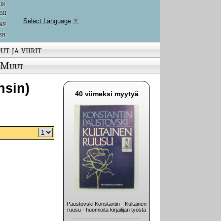
 in
ish
Select Language
▼
an
sh
ut ja viirit
Muut
nsin)
40 viimeksi myytyä
Paustovski Konstantin - Kultainen
ruusu - huomioita kirjailijan työstä