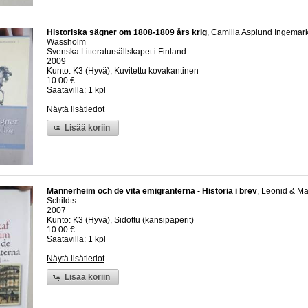
Historiska sägner om 1808-1809 års krig
, Camilla Asplund Ingemar
Wassholm
Svenska Litteratursällskapet i Finland
2009
Kunto: K3 (Hyvä), Kuvitettu kovakantinen
10.00 €
Saatavilla: 1 kpl
Näytä lisätiedot
Lisää koriin
Mannerheim och de vita emigranterna - Historia i brev
, Leonid & Ma
Schildts
2007
Kunto: K3 (Hyvä), Sidottu (kansipaperit)
10.00 €
Saatavilla: 1 kpl
Näytä lisätiedot
Lisää koriin