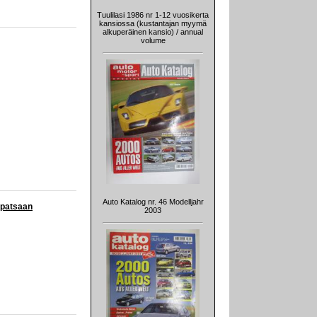
Tuulilasi 1986 nr 1-12 vuosikerta
kansiossa (kustantajan myymä
alkuperäinen kansio) / annual
volume
Auto Katalog nr. 46 Modelljahr
opatsaan
2003