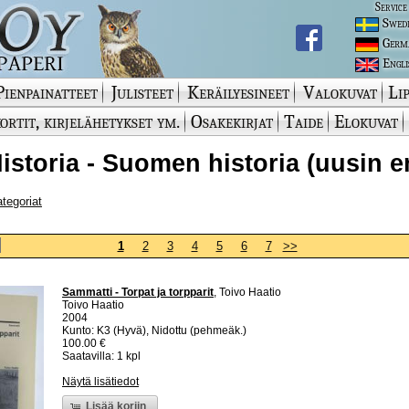
Service
Swed
Germ
Engli
Pienpainatteet
Julisteet
Keräilyesineet
Valokuvat
Lip
ortit, kirjelähetykset ym.
Osakekirjat
Taide
Elokuvat
 Historia - Suomen historia (uusin e
ategoriat
1
2
3
4
5
6
7
>>
Sammatti - Torpat ja torpparit
, Toivo Haatio
Toivo Haatio
2004
Kunto: K3 (Hyvä), Nidottu (pehmeäk.)
100.00 €
Saatavilla: 1 kpl
Näytä lisätiedot
Lisää koriin