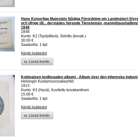
Hans Kejserliga Majestäts Nådiga Förordning om Landmäteri-Styrel
och öfrige till... derstädes hörande Tjenstemän -manmittaushallin
1848
1848
Kunto: K2 (Tyydyttävä), Sidottu (kovak.)
30.00 €
Saatavilla: 1 kpl
Näytä lisätiedot
Lisää koriin
Kotimaisen teollisuuden albumi - Album över den inhemska industr
Helsingin Kustannusosakeyhtiö
1913
Kunto: K3 (Hyvä), Kuvitettu kovakantinen
15.00 €
Saatavilla: 1 kpl
Näytä lisätiedot
Lisää koriin