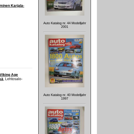
eminen Karjala-
Auto Katalog nr. 44 Modelljahr
2001
 Viking Age
sä
, Lehtosalo-
Auto Katalog nr. 40 Modelljahr
1997