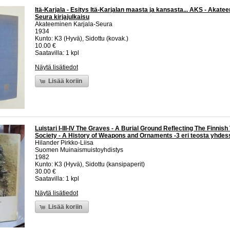
Itä-Karjala - Esitys Itä-Karjalan maasta ja kansasta... AKS - Akate
Seura kirjajulkaisu
Akateeminen Karjala-Seura
1934
Kunto: K3 (Hyvä), Sidottu (kovak.)
10.00 €
Saatavilla: 1 kpl
Näytä lisätiedot
Lisää koriin
Luistari I-III-IV The Graves - A Burial Ground Reflecting The Finnish
Society - A History of Weapons and Ornaments -3 eri teosta yhdes
Hilander Pirkko-Liisa
Suomen Muinaismuistoyhdistys
1982
Kunto: K3 (Hyvä), Sidottu (kansipaperit)
30.00 €
Saatavilla: 1 kpl
Näytä lisätiedot
Lisää koriin