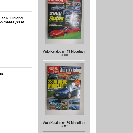
sen i Finland
non määräykset
Auto Katalog nr. 43 Modelljahr
2000
in
Auto Katalog nr. 50 Modelljahr
2007