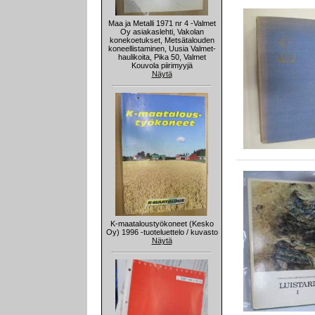
Maa ja Metalli 1971 nr 4 -Valmet
Oy asiakaslehti, Vakolan
konekoetukset, Metsätalouden
koneellistaminen, Uusia Valmet-
haulikoita, Pika 50, Valmet
Kouvola piirimyyjä
Näytä
K-maataloustyökoneet (Kesko
Oy) 1996 -tuoteluettelo / kuvasto
Näytä