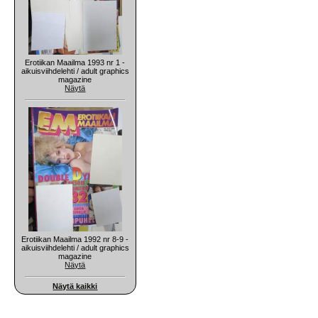
Erotiikan Maailma 1993 nr 1 -
aikuisviihdelehti / adult graphics
magazine
Näytä
Erotiikan Maailma 1992 nr 8-9 -
aikuisviihdelehti / adult graphics
magazine
Näytä
Näytä kaikki