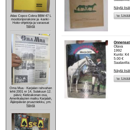
Näytä lisä
Lisää
Atlas Copco Cobra BBM 47 L
moottoriporakone ja -kanki -
Hoito-ohjekirja ja varaosat
Näytä
Onnensat
Otava
1992
Kunto: K4 
5.00 €
Saatavilla:
Näytä lisä
Lisää
Oma Mua - Karjalan rahvahan
lehti 2001 nr 14, Sulakuun 12.
päivü; Kielizakonan osa,
Amerikalazien matku Karjalah,
Äijänpäivän pruazniekku, ym.
Näytä