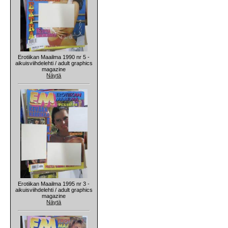
Erotiikan Maailma 1990 nr 5 -
aikuisviihdelehti / adult graphics
magazine
Näytä
Erotiikan Maailma 1995 nr 3 -
aikuisviihdelehti / adult graphics
magazine
Näytä