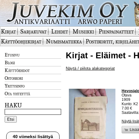
Kirjat
Sarjakuvat
Lehdet
Musiikki
Pienpainatteet
Käyttöohjekirjat
Numismatiikka
Postikortit, kirjelähe
Kirjat - Eläimet -
Etusivu
Blogi
Näytä / piilota alakategoriat
Käyttöehdot
Ostoskori
Yritysinfo
Hevosjalo
Ota yhteyttä
Otava
1909
HAKU
Kunto: K2 
7.00 €
Saatavilla:
Näytä lisä
Lisää
40 viimeksi lisättyä