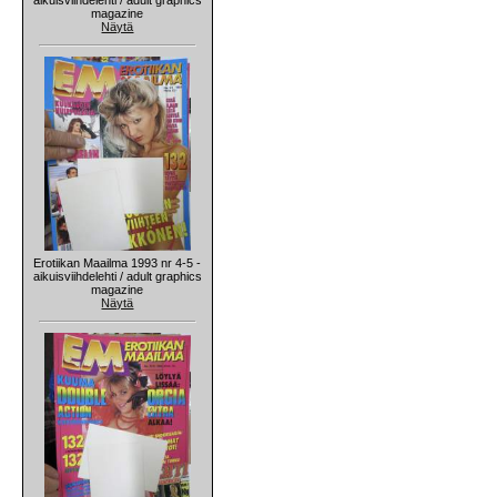
magazine
Näytä
Erotiikan Maailma 1993 nr 4-5 -
aikuisviihdelehti / adult graphics
magazine
Näytä