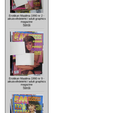
Erotiikan Maailma 1990 nr 2 -
aikuisviihdelehti / adult graphics
magazine
Näytä
Erotiikan Maailma 1990 nr 9 -
aikuisviihdelehti / adult graphics
magazine
Näytä