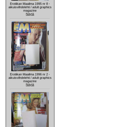
Erotiikan Maailma 1995 nr 8 -
aikuisviihdelehti / adult graphics
magazine
Näytä
Erotiikan Maailma 1996 nr 2 -
aikuisviihdelehti / adult graphics
magazine
Näytä