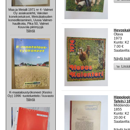
Maa ja Metalli 1971 nr 4 -Valmet
Oy asiakaslehti, Vakolan
konekoetukset, Metsätalouden
koneellistaminen, Uusia Valmet-
haulikoita, Pika 50, Valmet
Kouvola piirimyyjä
Hevoskale
Näytä
Otava
1973
Kunto: K2 
7.00 €
Saatavilla:
Näytä lisä
Lisää
K-maataloustyökoneet (Kesko
Oy) 1996 -tuoteluettelo / kuvasto
Hippologi
Näytä
Tafeln.) 1
Middendor
1855
Kunto: K2 
20.00 €
Saatavilla:
Näytä lisä