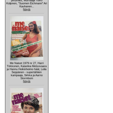
pirtumies, Murhaaja Toivo
Koljonen, "Suomen Eichmann" Ari
Kauhanen...
Näytä
Me Naiset 1979 nr 27, Harri
Tirkkonen, Katariina Metsovaara
ja Hannu Heikinheimo häät, Leila
Seppänen - supertähtien
kampaaja, Sirkka ja Aarno
Stormbom
Näytä