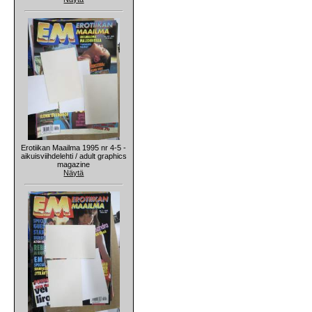
Erotiikan Maailma 1995 nr 4-5 -
aikuisviihdelehti / adult graphics
magazine
Näytä