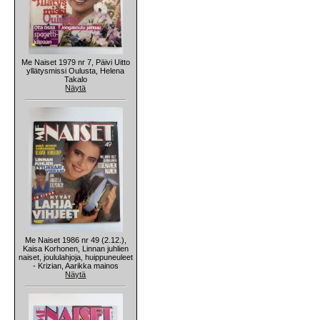
Me Naiset 1979 nr 7, Päivi Uitto
yllätysmissi Oulusta, Helena
Takalo
Näytä
Me Naiset 1986 nr 49 (2.12.),
Kaisa Korhonen, Linnan juhlien
naiset, joululahjoja, huippuneuleet
- Krizian, Aarikka mainos
Näytä