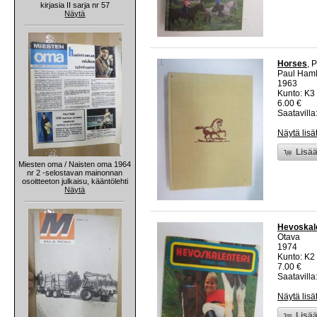
kirjasia II sarja nr 57
Näytä
Horses
, 
Paul Haml
1963
Kunto: K3 
6.00 €
Saatavilla:
Näytä lisä
Lisää
Miesten oma / Naisten oma 1964
nr 2 -selostavan mainonnan
osoitteeton julkaisu, kääntölehti
Näytä
Hevoskale
Otava
1974
Kunto: K2 
7.00 €
Saatavilla:
Näytä lisä
Lisää