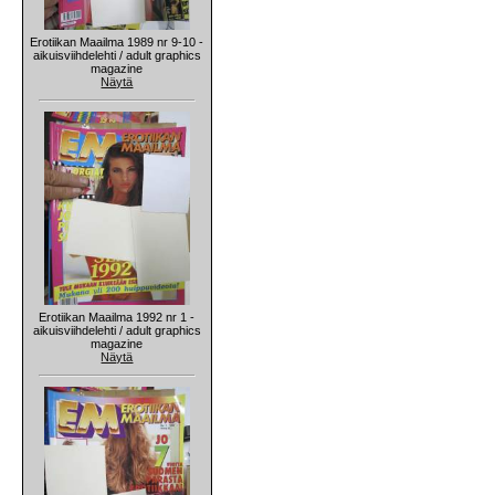
Erotiikan Maailma 1989 nr 9-10 -
aikuisviihdelehti / adult graphics
magazine
Näytä
Erotiikan Maailma 1992 nr 1 -
aikuisviihdelehti / adult graphics
magazine
Näytä