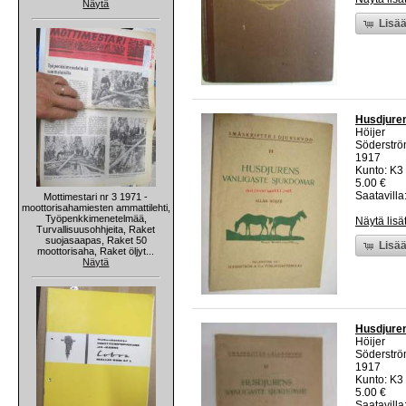
Näytä
Lisää
Husdjuren
Höijer
Söderströ
1917
Kunto: K3
5.00 €
Saatavilla:
Mottimestari nr 3 1971 -
moottorisahamiesten ammattilehti,
Työpenkkimenetelmää,
Näytä lisä
Turvallisuusohhjeita, Raket
suojasaapas, Raket 50
Lisää
moottorisaha, Raket öljyt...
Näytä
Husdjuren
Höijer
Söderströ
1917
Kunto: K3
5.00 €
Saatavilla: