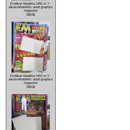
Erotiikan Maailma 1992 nr 7 -
aikuisviihdelehti / adult graphics
magazine
Näytä
Erotiikan Maailma 1993 nr 2 -
aikuisviihdelehti / adult graphics
magazine
Näytä