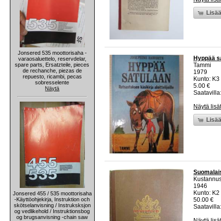
Lisää
Jonsered 535 moottorisaha -
Hyppää sat
varaosaluettelo, reservdelar,
spare parts, Ersatzteile, pieces
Tammi
de rechanche, piezas de
1979
repuesto, ricambi, pecas
Kunto: K3 
sobresselente
5.00 €
Näytä
Saatavilla:
Näytä lisä
Lisää
Suomalais
Kustannus
1946
Kunto: K2 
Jonsered 455 / 535 moottorisaha
-Käyttöohjekirja, Instruktion och
50.00 €
skötselanvisning / Instruksksjon
Saatavilla:
og vedlikehold / Instruktionsbog
og brugsanvisning -chain saw
Näytä lisä