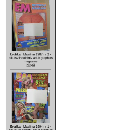
Erotiikan Maailma 1987 nr 2 -
aikuisviihdelehti / adult graphics
magazine
Näytä
Erotiikan Maailma 1994 nr 1 -
aikuisviihdelehti / adult graphics