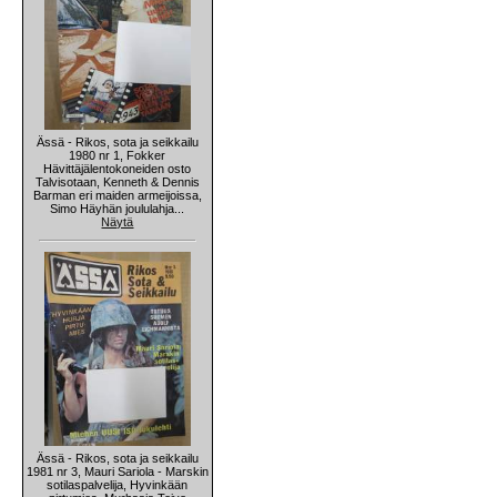
Ässä - Rikos, sota ja seikkailu
1980 nr 1, Fokker
Hävittäjälentokoneiden osto
Talvisotaan, Kenneth & Dennis
Barman eri maiden armeijoissa,
Simo Häyhän joululahja...
Näytä
Ässä - Rikos, sota ja seikkailu
1981 nr 3, Mauri Sariola - Marskin
sotilaspalvelija, Hyvinkään