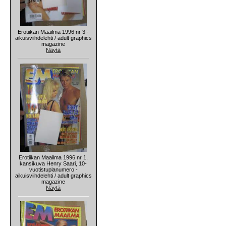
Erotiikan Maailma 1996 nr 3 -
aikuisviihdelehti / adult graphics
magazine
Näytä
Erotiikan Maailma 1996 nr 1,
kansikuva Henry Saari, 10-
vuotistuplanumero -
aikuisviihdelehti / adult graphics
magazine
Näytä