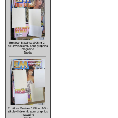
Erotiikan Maailma 1995 nr 2 -
aikuisviihdelehti / adult graphics
magazine
Näytä
Erotiikan Maailma 1994 nr 4-5 -
aikuisviihdelehti / adult graphics
magazine
Näytä