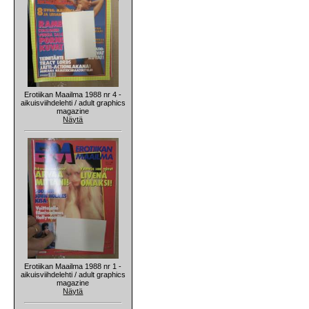
Erotiikan Maailma 1988 nr 4 -
aikuisviihdelehti / adult graphics
magazine
Näytä
Erotiikan Maailma 1988 nr 1 -
aikuisviihdelehti / adult graphics
magazine
Näytä