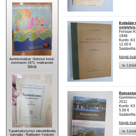
Kotieläin 
synnytys-
Forssan K
1948
Kunto: K3 
12.00 €
Saatavilla:
Näytä lisä
Aurinkomatkat -Solresor kesä-
sommaren 1971 -matkaesite
Lisää
Näytä
Ratsastus
Gummeru
2011
Kunto: K3 
5.00 €
Saatavilla:
Näytä lisä
Tupakkakysymys taloudelliselta
Lisää
kannalta - Raittiuden Ystävien