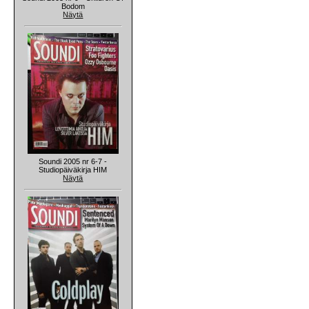
Bodom
Näytä
Soundi 2005 nr 6-7 -
Studiopäiväkirja HIM
Näytä