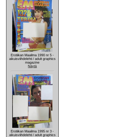
Erotiikan Maailma 1990 nr 5 -
aikuisviihdelehti / adult graphics
magazine
Näytä
Erotiikan Maailma 1995 nr 3 -
aikuisviihdelehti / adult graphics