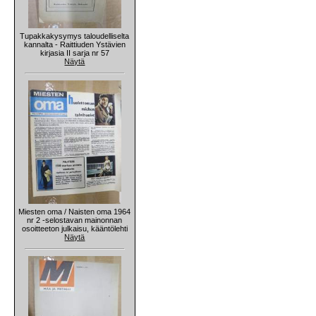
Tupakkakysymys taloudelliselta
kannalta - Raittiuden Ystävien
kirjasia II sarja nr 57
Näytä
Miesten oma / Naisten oma 1964
nr 2 -selostavan mainonnan
osoitteeton julkaisu, kääntölehti
Näytä