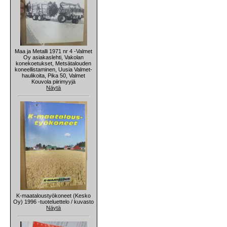
Maa ja Metalli 1971 nr 4 -Valmet
Oy asiakaslehti, Vakolan
konekoetukset, Metsätalouden
koneellistaminen, Uusia Valmet-
haulikoita, Pika 50, Valmet
Kouvola piirimyyjä
Näytä
K-maataloustyökoneet (Kesko
Oy) 1996 -tuoteluettelo / kuvasto
Näytä