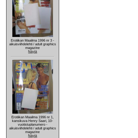
Erotiikan Maailma 1996 nr 3 -
aikuisviihdelehti / adult graphics
magazine
Näytä
Erotiikan Maailma 1996 nr 1,
kansikuva Henry Saari, 10-
vuotistuplanumero -
aikuisviihdelehti / adult graphics
magazine
Näytä