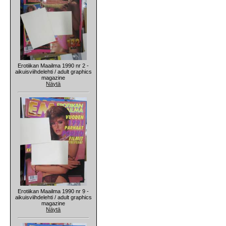
Erotiikan Maailma 1990 nr 2 -
aikuisviihdelehti / adult graphics
magazine
Näytä
Erotiikan Maailma 1990 nr 9 -
aikuisviihdelehti / adult graphics
magazine
Näytä