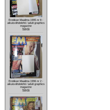
Erotiikan Maailma 1995 nr 8 -
aikuisviihdelehti / adult graphics
magazine
Näytä
Erotiikan Maailma 1996 nr 2 -
aikuisviihdelehti / adult graphics
magazine
Näytä