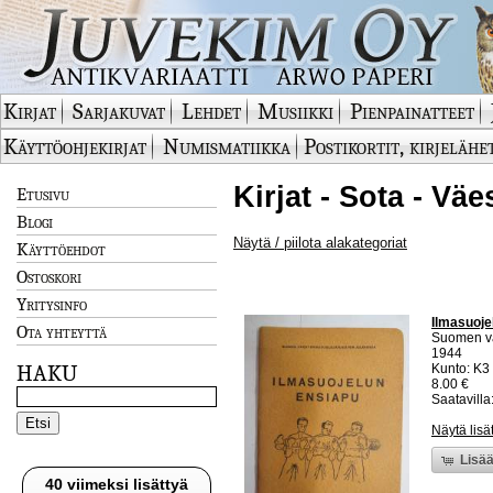
Kirjat
Sarjakuvat
Lehdet
Musiikki
Pienpainatteet
Käyttöohjekirjat
Numismatiikka
Postikortit, kirjelähe
Kirjat - Sota - Vä
Etusivu
Blogi
Näytä / piilota alakategoriat
Käyttöehdot
Ostoskori
Yritysinfo
Ilmasuoje
Ota yhteyttä
Suomen vä
1944
HAKU
Kunto: K3
8.00 €
Saatavilla:
Näytä lisä
Lisää
40 viimeksi lisättyä