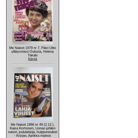
Me Naiset 1979 nr 7, Päivi Uitto
yllätysmissi Oulusta, Helena
Takalo
Näytä
Me Naiset 1986 nr 49 (2.12.),
Kaisa Korhonen, Linnan juhlien
naiset, joululahjoja, huippuneuleet
- Krizian, Aarikka mainos