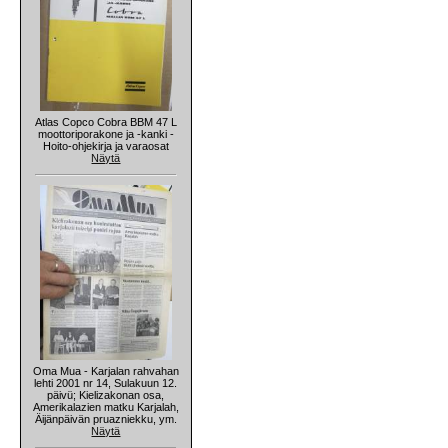
Atlas Copco Cobra BBM 47 L
moottoriporakone ja -kanki -
Hoito-ohjekirja ja varaosat
Näytä
Oma Mua - Karjalan rahvahan
lehti 2001 nr 14, Sulakuun 12.
päivü; Kielizakonan osa,
Amerikalazien matku Karjalah,
Äijänpäivän pruazniekku, ym.
Näytä