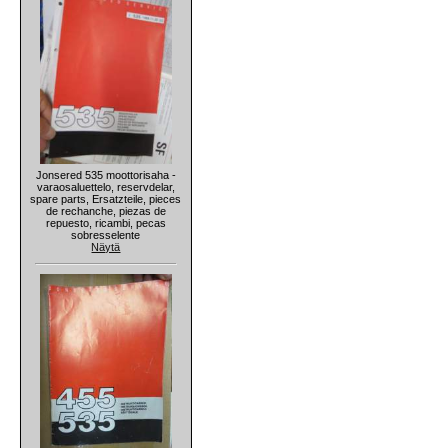
Jonsered 535 moottorisaha -
varaosaluettelo, reservdelar,
spare parts, Ersatzteile, pieces
de rechanche, piezas de
repuesto, ricambi, pecas
sobresselente
Näytä