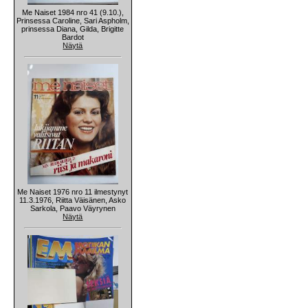
Me Naiset 1984 nro 41 (9.10.),
Prinsessa Caroline, Sari Aspholm,
prinsessa Diana, Gilda, Brigitte
Bardot
Näytä
Me Naiset 1976 nro 11 ilmestynyt
11.3.1976, Riitta Väisänen, Asko
Sarkola, Paavo Väyrynen
Näytä