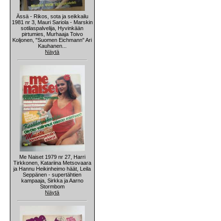
Ässä - Rikos, sota ja seikkailu
1981 nr 3, Mauri Sariola - Marskin
sotilaspalvelija, Hyvinkään
pirtumies, Murhaaja Toivo
Koljonen, "Suomen Eichmann" Ari
Kauhanen...
Näytä
Me Naiset 1979 nr 27, Harri
Tirkkonen, Katariina Metsovaara
ja Hannu Heikinheimo häät, Leila
Seppänen - supertähtien
kampaaja, Sirkka ja Aarno
Stormbom
Näytä