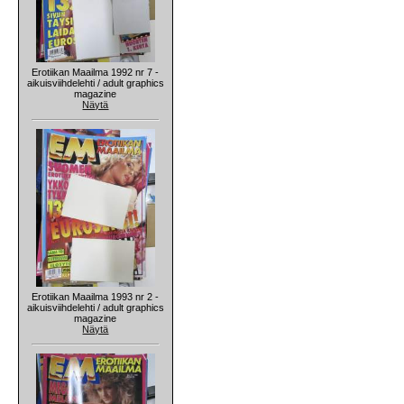
Erotiikan Maailma 1992 nr 7 -
aikuisviihdelehti / adult graphics
magazine
Näytä
Erotiikan Maailma 1993 nr 2 -
aikuisviihdelehti / adult graphics
magazine
Näytä