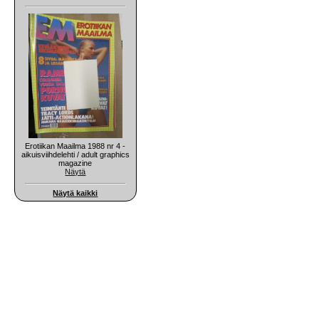
Erotiikan Maailma 1988 nr 4 -
aikuisviihdelehti / adult graphics
magazine
Näytä
Näytä kaikki