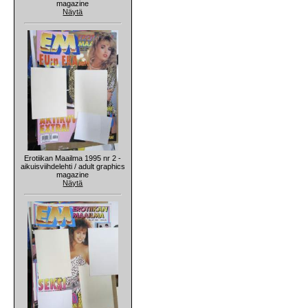
magazine
Näytä
Erotiikan Maailma 1995 nr 2 -
aikuisviihdelehti / adult graphics
magazine
Näytä