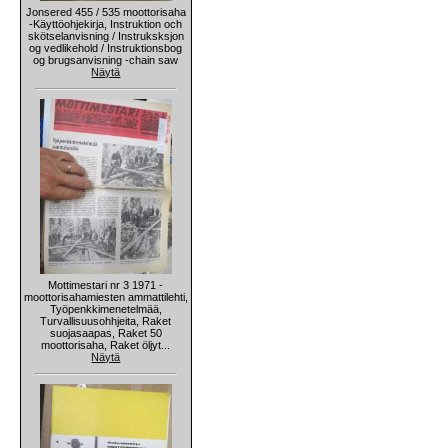
Jonsered 455 / 535 moottorisaha
-Käyttöohjekirja, Instruktion och
skötselanvisning / Instruksksjon
og vedlikehold / Instruktionsbog
og brugsanvisning -chain saw
Näytä
Mottimestari nr 3 1971 -
moottorisahamiesten ammattilehti,
Työpenkkimenetelmää,
Turvallisuusohhjeita, Raket
suojasaapas, Raket 50
moottorisaha, Raket öljyt...
Näytä