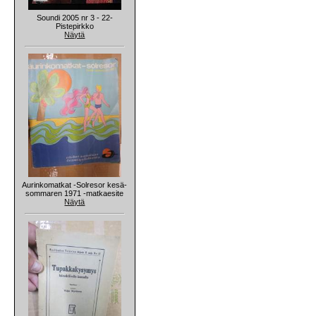
Soundi 2005 nr 3 - 22-
Pistepirkko
Näytä
Aurinkomatkat -Solresor kesä-
sommaren 1971 -matkaesite
Näytä