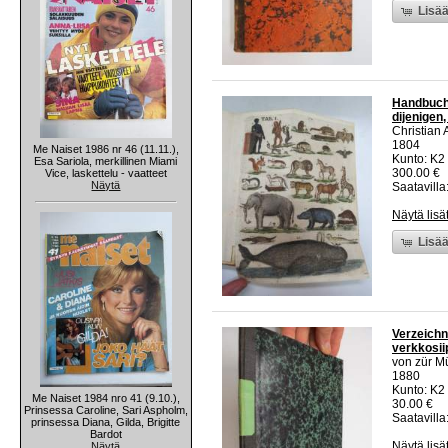
Lisää
Handbuch 
dijenigen
Christian 
1804
Me Naiset 1986 nr 46 (11.11.),
Kunto: K2
Esa Sariola, merkillinen Miami
300.00 €
Vice, laskettelu - vaatteet
Näytä
Saatavilla:
Näytä lisä
Lisää
Verzeichn
verkkosiip
von zür M
1880
Kunto: K2 
Me Naiset 1984 nro 41 (9.10.),
30.00 €
Prinsessa Caroline, Sari Aspholm,
Saatavilla:
prinsessa Diana, Gilda, Brigitte
Bardot
Näytä lisä
Näytä