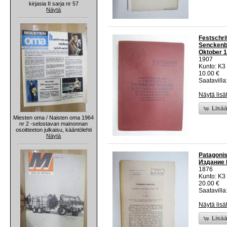
kirjasia II sarja nr 57
Näytä
Festschri
Senckenbe
Oktober 
1907
Kunto: K3 
10.00 €
Saatavilla:
Näytä lisä
Lisää
Miesten oma / Naisten oma 1964
nr 2 -selostavan mainonnan
osoitteeton julkaisu, kääntölehti
Näytä
Patagonis
Издание 
1876
Kunto: K3
20.00 €
Saatavilla:
Näytä lisä
Lisää