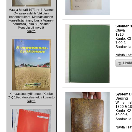
Maa ja Metalli 1971 nr 4 -Valmet
Oy asiakaslehti, Vakolan
konekoetukset, Metsätalouden
koneellistaminen, Uusia Valmet-
haulikoita, Pika 50, Valmet
Suomen su
Kouvola piirimyyjä
Otava
Näytä
1916
Kunto: K3
7.00 €
Saatavilla:
Näytä lisä
Lisää
K-maataloustyökoneet (Kesko
Systema He
Oy) 1996 -tuoteluettelo / kuvasto
Diesing
Näytä
Wilhelm B
1850 & 1
Kunto: K2
50.00 €
Saatavilla:
Näytä lisä