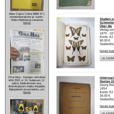
Atlas Copco Cobra BBM 47 L
moottoriporakone ja -kanki -
Studien z
Hoito-ohjekirja ja varaosat
Schmetter
Näytä
Über die
Verlag vo
1875 - 18
Kunto: K2
90.00 €
Saatavilla:
Näytä lisä
Lisää
Oma Mua - Karjalan rahvahan
Untersuch
lehti 2001 nr 14, Sulakuun 12.
Gustav Za
päivü; Kielizakonan osa,
Georg Re
Amerikalazien matku Karjalah,
1854
Äijänpäivän pruazniekku, ym.
Kunto: K2 
Näytä
30.00 €
Saatavilla:
Näytä lisä
Lisää