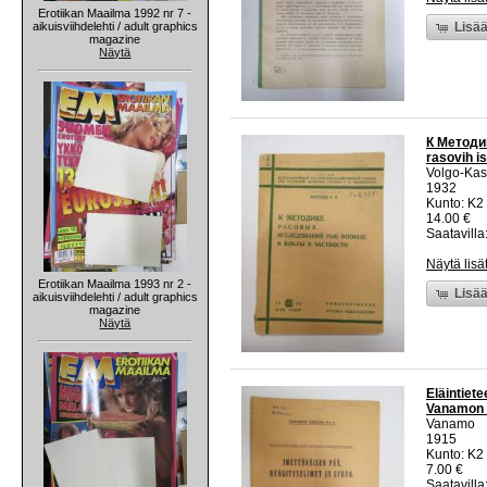
Erotiikan Maailma 1992 nr 7 -
aikuisviihdelehti / adult graphics
Lisää
magazine
Näytä
К Методи
rasovih is
Volgo-Kasp
1932
Kunto: K2 
14.00 €
Saatavilla:
Näytä lisä
Erotiikan Maailma 1993 nr 2 -
Lisää
aikuisviihdelehti / adult graphics
magazine
Näytä
Eläintiete
Vanamon 
Vanamo
1915
Kunto: K2 
7.00 €
Saatavilla: