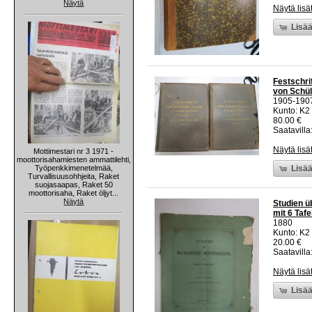
Näytä
Näytä lisä
Lisää
Festschri
von Schüle
1905-190
Kunto: K2
80.00 €
Saatavilla:
Näytä lisä
Mottimestari nr 3 1971 -
moottorisahamiesten ammattilehti,
Työpenkkimenetelmää,
Lisää
Turvallisuusohhjeita, Raket
suojasaapas, Raket 50
moottorisaha, Raket öljyt...
Näytä
Studien ü
mit 6 Taf
1880
Kunto: K2 
20.00 €
Saatavilla:
Näytä lisä
Lisää