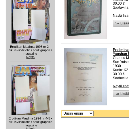
30.00 €
Saatavilla:
Näytä lisä
Lisää
Erotiikan Maailma 1995 nr 2 -
Prelimina
aikuisviihdelehti / adult graphics
magazine
Yaoshan E
Näytä
Chausu M
Sun Yatse
1930
Kunto: K2 
30.00 €
Saatavilla:
Näytä lisä
Lisää
Erotiikan Maailma 1994 nr 4-5 -
aikuisviihdelehti / adult graphics
magazine
Näytä