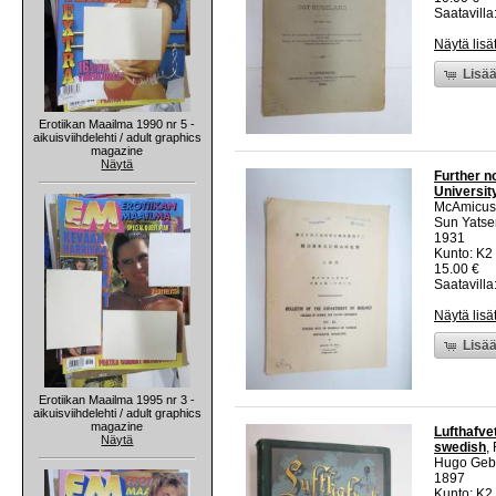
Saatavilla:
Näytä lisä
Lisää
Erotiikan Maailma 1990 nr 5 -
aikuisviihdelehti / adult graphics
magazine
Näytä
Further n
University
McAmicus
Sun Yatse
1931
Kunto: K2 
15.00 €
Saatavilla:
Näytä lisä
Lisää
Erotiikan Maailma 1995 nr 3 -
aikuisviihdelehti / adult graphics
magazine
Lufthafve
Näytä
swedish
,
Hugo Gebe
1897
Kunto: K2 