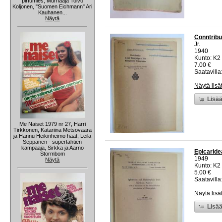
pirtumies, Murhaaja Toivo
Koljonen, "Suomen Eichmann" Ari
Kauhanen...
Näytä
Conntribu
Jr.
1940
Kunto: K2 
7.00 €
Saatavilla:
Näytä lisä
Lisää
Me Naiset 1979 nr 27, Harri
Tirkkonen, Katariina Metsovaara
ja Hannu Heikinheimo häät, Leila
Seppänen - supertähtien
kampaaja, Sirkka ja Aarno
Epicaride
Stormbom
1949
Näytä
Kunto: K2 
5.00 €
Saatavilla:
Näytä lisä
Lisää