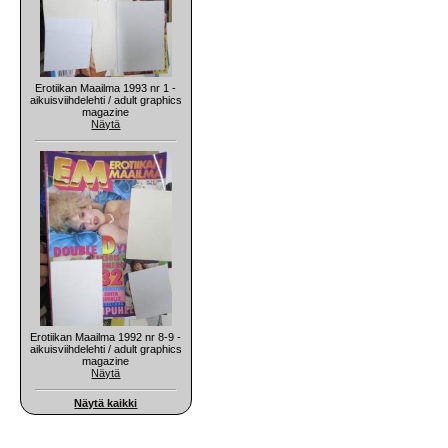
Erotiikan Maailma 1993 nr 1 -
aikuisviihdelehti / adult graphics
magazine
Näytä
Erotiikan Maailma 1992 nr 8-9 -
aikuisviihdelehti / adult graphics
magazine
Näytä
Näytä kaikki