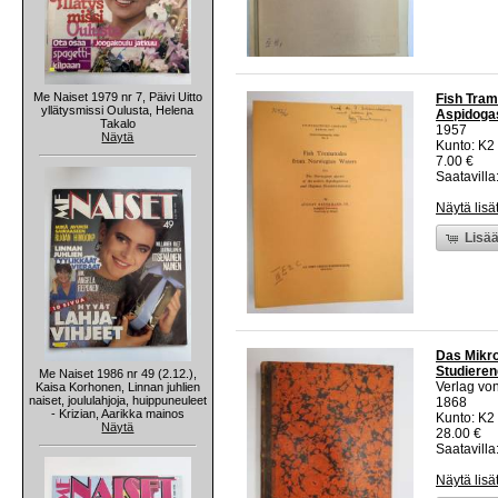
Me Naiset 1979 nr 7, Päivi Uitto
Fish Tram
yllätysmissi Oulusta, Helena
Aspidoga
Takalo
1957
Näytä
Kunto: K2 
7.00 €
Saatavilla:
Näytä lisä
Lisää
Das Mikro
Studieren
Me Naiset 1986 nr 49 (2.12.),
Verlag vo
Kaisa Korhonen, Linnan juhlien
naiset, joululahjoja, huippuneuleet
1868
- Krizian, Aarikka mainos
Kunto: K2
Näytä
28.00 €
Saatavilla:
Näytä lisä