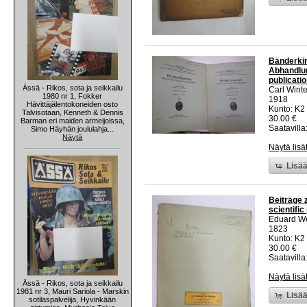
Bänderkin
Abhandlun
publicati
Ässä - Rikos, sota ja seikkailu
Carl Wint
1980 nr 1, Fokker
1918
Hävittäjälentokoneiden osto
Kunto: K2 
Talvisotaan, Kenneth & Dennis
30.00 €
Barman eri maiden armeijoissa,
Saatavilla:
Simo Häyhän joululahja...
Näytä
Näytä lisä
Lisää
Beiträge 
scientific
Eduard W
1823
Kunto: K2 
30.00 €
Saatavilla:
Näytä lisä
Ässä - Rikos, sota ja seikkailu
1981 nr 3, Mauri Sariola - Marskin
Lisää
sotilaspalvelija, Hyvinkään