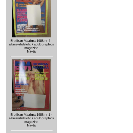
Erotiikan Maailma 1988 nr 4 -
aikuisviihdelehti / adult graphics
magazine
Näytä
Erotiikan Maailma 1988 nr 1 -
aikuisviihdelehti / adult graphics
magazine
Näytä