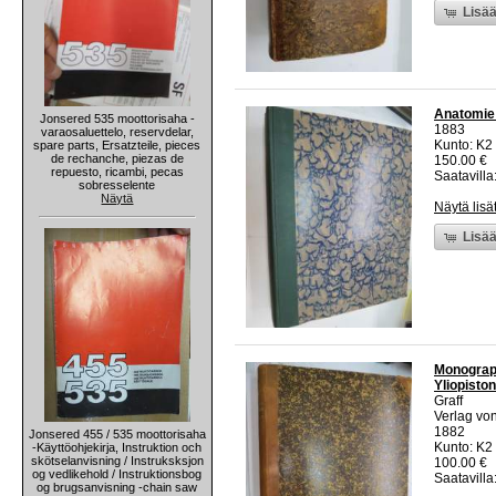
Lisää
Anatomie 
Jonsered 535 moottorisaha -
1883
varaosaluettelo, reservdelar,
Kunto: K2 
spare parts, Ersatzteile, pieces
de rechanche, piezas de
150.00 €
repuesto, ricambi, pecas
Saatavilla:
sobresselente
Näytä
Näytä lisä
Lisää
Monograph
Yliopisto
Graff
Verlag vo
1882
Jonsered 455 / 535 moottorisaha
Kunto: K2 
-Käyttöohjekirja, Instruktion och
skötselanvisning / Instruksksjon
100.00 €
og vedlikehold / Instruktionsbog
Saatavilla:
og brugsanvisning -chain saw