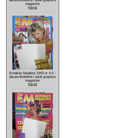
magazine
Näytä
Erotiikan Maailma 1993 nr 4-5 -
aikuisviihdelehti / adult graphics
magazine
Näytä