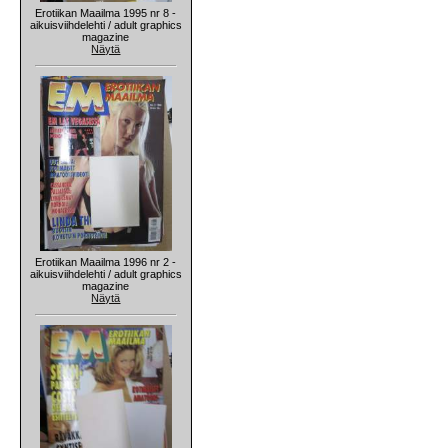
Erotiikan Maailma 1995 nr 8 -
aikuisviihdelehti / adult graphics
magazine
Näytä
Erotiikan Maailma 1996 nr 2 -
aikuisviihdelehti / adult graphics
magazine
Näytä