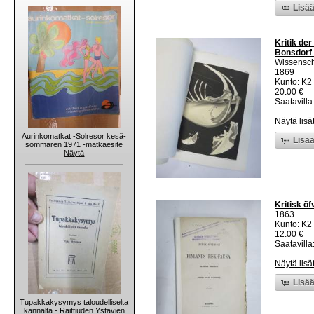
Lisää
Kritik de
Bonsdorf -
Wissenscha
1869
Kunto: K2 
20.00 €
Saatavilla:
Näytä lisä
Aurinkomatkat -Solresor kesä-
Lisää
sommaren 1971 -matkaesite
Näytä
Kritisk ö
1863
Kunto: K2 
12.00 €
Saatavilla:
Näytä lisä
Lisää
Tupakkakysymys taloudelliselta
kannalta - Raittiuden Ystävien