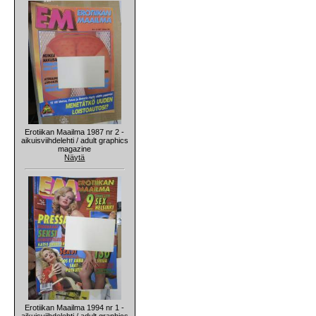
Erotiikan Maailma 1987 nr 2 -
aikuisviihdelehti / adult graphics
magazine
Näytä
Erotiikan Maailma 1994 nr 1 -
aikuisviihdelehti / adult graphics