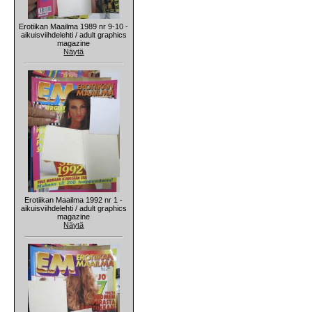
Erotiikan Maailma 1989 nr 9-10 -
aikuisviihdelehti / adult graphics
magazine
Näytä
Erotiikan Maailma 1992 nr 1 -
aikuisviihdelehti / adult graphics
magazine
Näytä