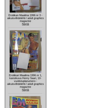
Erotiikan Maailma 1996 nr 3 -
aikuisviihdelehti / adult graphics
magazine
Näytä
Erotiikan Maailma 1996 nr 1,
kansikuva Henry Saari, 10-
vuotistuplanumero -
aikuisviihdelehti / adult graphics
magazine
Näytä