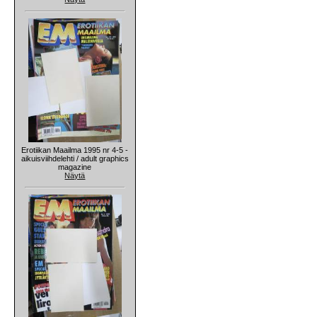
Erotiikan Maailma 1995 nr 4-5 -
aikuisviihdelehti / adult graphics
magazine
Näytä