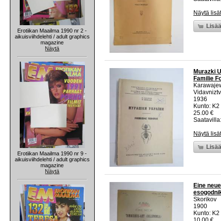
Näytä lisä
Lisää
Erotiikan Maailma 1990 nr 2 -
aikuisviihdelehti / adult graphics
magazine
Näytä
Murazki Uk
Familie F
Karawaje
Vidavnizt
1936
Kunto: K2 
25.00 €
Saatavilla:
Näytä lisä
Lisää
Erotiikan Maailma 1990 nr 9 -
aikuisviihdelehti / adult graphics
magazine
Näytä
Eine neue
esogodnik
Skorikov
1900
Kunto: K2 
10.00 €