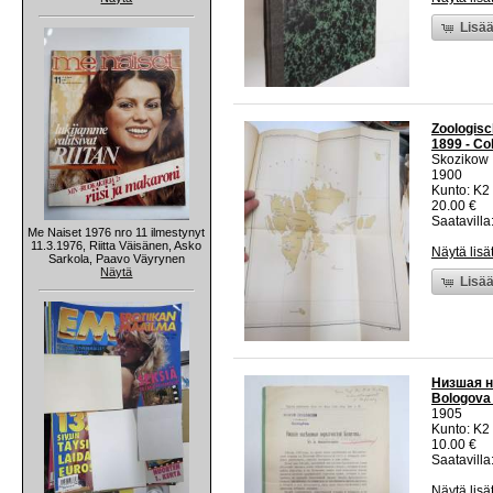
Lisää
Zoologisc
1899 - Co
Skozikow
1900
Kunto: K2 
20.00 €
Saatavilla:
Me Naiset 1976 nro 11 ilmestynyt
11.3.1976, Riitta Väisänen, Asko
Näytä lisä
Sarkola, Paavo Väyrynen
Näytä
Lisää
Низшая н
Bologova 
1905
Kunto: K2 
10.00 €
Saatavilla:
Näytä lisä