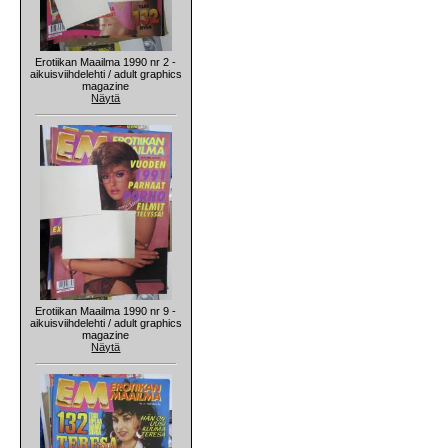
Erotiikan Maailma 1990 nr 2 -
aikuisviihdelehti / adult graphics
magazine
Näytä
Erotiikan Maailma 1990 nr 9 -
aikuisviihdelehti / adult graphics
magazine
Näytä