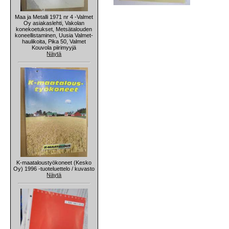
Maa ja Metalli 1971 nr 4 -Valmet
Oy asiakaslehti, Vakolan
konekoetukset, Metsätalouden
koneellistaminen, Uusia Valmet-
haulikoita, Pika 50, Valmet
Kouvola piirimyyjä
Näytä
K-maataloustyökoneet (Kesko
Oy) 1996 -tuoteluettelo / kuvasto
Näytä