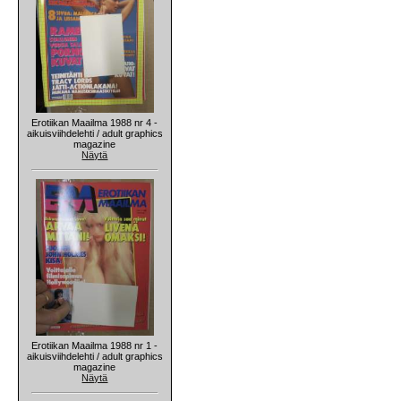
Erotiikan Maailma 1988 nr 4 -
aikuisviihdelehti / adult graphics
magazine
Näytä
Erotiikan Maailma 1988 nr 1 -
aikuisviihdelehti / adult graphics
magazine
Näytä