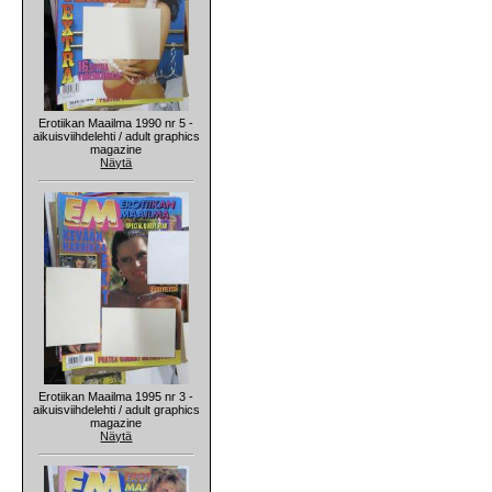
Erotiikan Maailma 1990 nr 5 -
aikuisviihdelehti / adult graphics
magazine
Näytä
Erotiikan Maailma 1995 nr 3 -
aikuisviihdelehti / adult graphics
magazine
Näytä