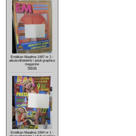
Erotiikan Maailma 1987 nr 2 -
aikuisviihdelehti / adult graphics
magazine
Näytä
Erotiikan Maailma 1994 nr 1 -
aikuisviihdelehti / adult graphics