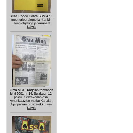
Atlas Copco Cobra BBM 47 L
moottoriporakone ja -kanki -
Hoito-ohjekirja ja varaosat
Näytä
Oma Mua - Karjalan rahvahan
lehti 2001 nr 14, Sulakuun 12.
päivü; Kielizakonan osa,
Amerikalazien matku Karjalah,
Äijänpäivän pruazniekku, ym.
Näytä