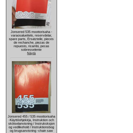
Jonsered 535 moottorisaha -
varaosaluettelo, reservdelar,
spare parts, Ersatzteile, pieces
de rechanche, piezas de
repuesto, ricambi, pecas
sobresselente
Näytä
Jonsered 455 / 535 moottorisaha
-Käyttöohjekirja, Instruktion och
skötselanvisning / Instruksksjon
og vedlikehold / Instruktionsbog
og brugsanvisning -chain saw