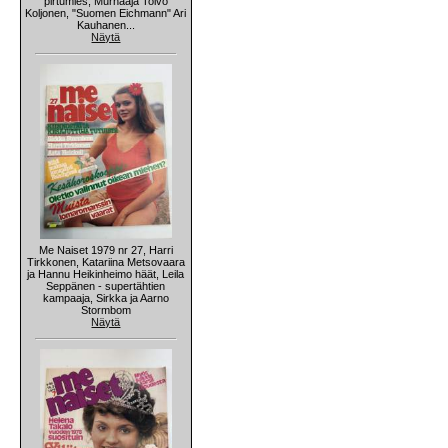
pirtumies, Murhaaja Toivo
Koljonen, "Suomen Eichmann" Ari
Kauhanen...
Näytä
Me Naiset 1979 nr 27, Harri
Tirkkonen, Katariina Metsovaara
ja Hannu Heikinheimo häät, Leila
Seppänen - supertähtien
kampaaja, Sirkka ja Aarno
Stormbom
Näytä