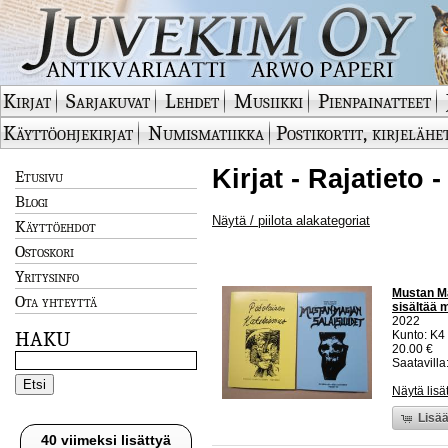
Kirjat
Sarjakuvat
Lehdet
Musiikki
Pienpainatteet
Käyttöohjekirjat
Numismatiikka
Postikortit, kirjelähe
Kirjat - Rajatieto 
Etusivu
Blogi
Näytä / piilota alakategoriat
Käyttöehdot
Ostoskori
Yritysinfo
Mustan Ma
Ota yhteyttä
sisältää 
2022
HAKU
Kunto: K4
20.00 €
Saatavilla:
Näytä lisä
Lisää
40 viimeksi lisättyä