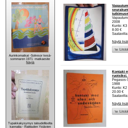
Vapautumi
seurakunt
tutkimusm
Vapautumi
2008
Kunto: K3
8.00 €
Saatavilla
Näytä lisä
Lisää
Aurinkomatkat -Solresor kesä-
sommaren 1971 -matkaesite
Näytä
Kontakt m
ruotsiksi.
Pegasos-
1988
Kunto: K2 
20.00 €
Saatavilla:
Näytä lisä
Lisää
Tupakkakysymys taloudelliselta
kannalta - Raittiuden Ystävien