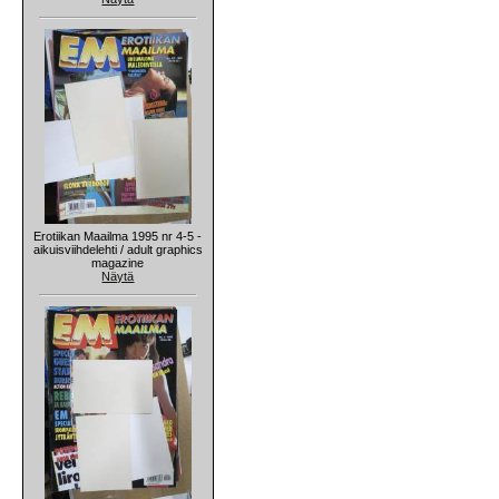
Erotiikan Maailma 1995 nr 4-5 -
aikuisviihdelehti / adult graphics
magazine
Näytä