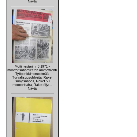
Näytä
Mottimestari nr 3 1971 -
moottorisahamiesten ammattilehti,
Työpenkkimenetelmää,
Turvallisuusohhjeita, Raket
suojasaapas, Raket 50
moottorisaha, Raket öljyt...
Näytä