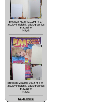
Erotiikan Maailma 1993 nr 1 -
aikuisviihdelehti / adult graphics
magazine
Näytä
Erotiikan Maailma 1992 nr 8-9 -
aikuisviihdelehti / adult graphics
magazine
Näytä
Näytä kaikki