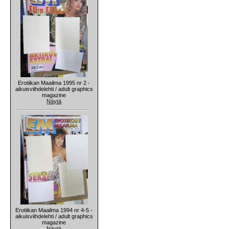
Erotiikan Maailma 1995 nr 2 -
aikuisviihdelehti / adult graphics
magazine
Näytä
Erotiikan Maailma 1994 nr 4-5 -
aikuisviihdelehti / adult graphics
magazine
Näytä