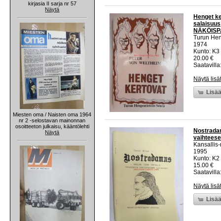
kirjasia II sarja nr 57
Näytä
Henget ke
salaisuus
NÄKÖISP
Turun Hen
1974
Kunto: K3
20.00 €
Saatavilla
Näytä lisä
Lisää
Miesten oma / Naisten oma 1964
nr 2 -selostavan mainonnan
osoitteeton julkaisu, kääntölehti
Nostradam
Näytä
vaihteese
Kansallis-
1995
Kunto: K2 
15.00 €
Saatavilla
Näytä lisä
Lisää