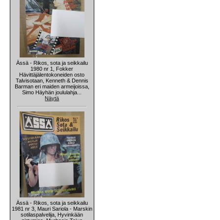
Ässä - Rikos, sota ja seikkailu
1980 nr 1, Fokker
Hävittäjälentokoneiden osto
Talvisotaan, Kenneth & Dennis
Barman eri maiden armeijoissa,
Simo Häyhän joululahja...
Näytä
Ässä - Rikos, sota ja seikkailu
1981 nr 3, Mauri Sariola - Marskin
sotilaspalvelija, Hyvinkään