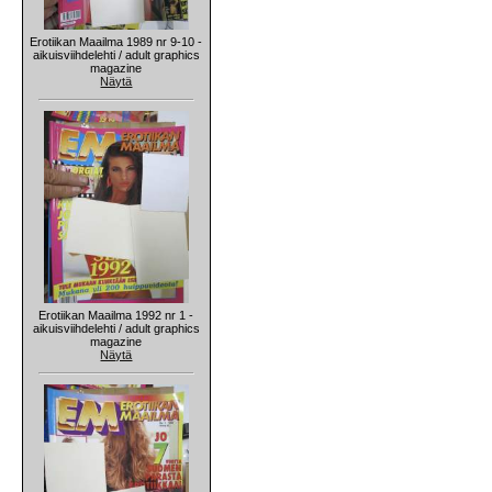
Erotiikan Maailma 1989 nr 9-10 -
aikuisviihdelehti / adult graphics
magazine
Näytä
Erotiikan Maailma 1992 nr 1 -
aikuisviihdelehti / adult graphics
magazine
Näytä