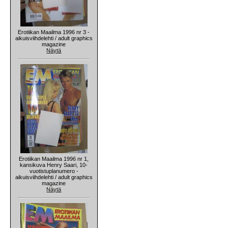
Erotiikan Maailma 1996 nr 3 -
aikuisviihdelehti / adult graphics
magazine
Näytä
Erotiikan Maailma 1996 nr 1,
kansikuva Henry Saari, 10-
vuotistuplanumero -
aikuisviihdelehti / adult graphics
magazine
Näytä