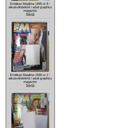
Erotiikan Maailma 1995 nr 8 -
aikuisviihdelehti / adult graphics
magazine
Näytä
Erotiikan Maailma 1996 nr 2 -
aikuisviihdelehti / adult graphics
magazine
Näytä