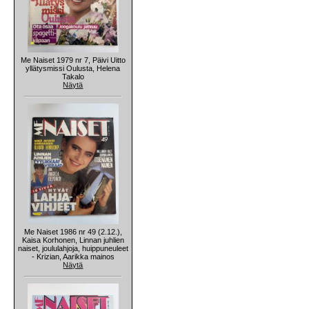
Me Naiset 1979 nr 7, Päivi Uitto
yllätysmissi Oulusta, Helena
Takalo
Näytä
Me Naiset 1986 nr 49 (2.12.),
Kaisa Korhonen, Linnan juhlien
naiset, joululahjoja, huippuneuleet
- Krizian, Aarikka mainos
Näytä