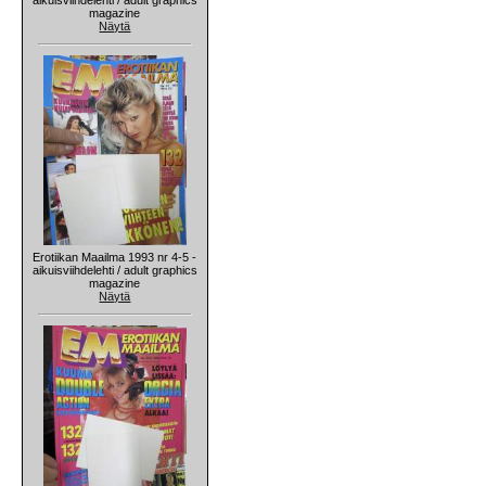
magazine
Näytä
Erotiikan Maailma 1993 nr 4-5 -
aikuisviihdelehti / adult graphics
magazine
Näytä