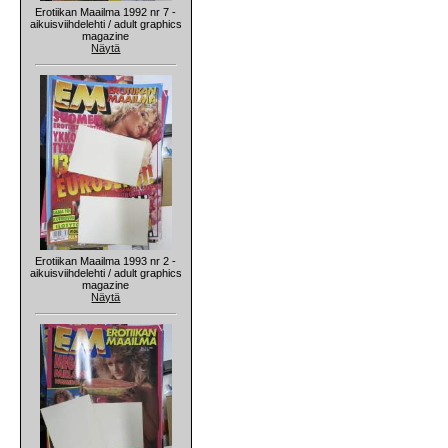
Erotiikan Maailma 1992 nr 7 -
aikuisviihdelehti / adult graphics
magazine
Näytä
Erotiikan Maailma 1993 nr 2 -
aikuisviihdelehti / adult graphics
magazine
Näytä