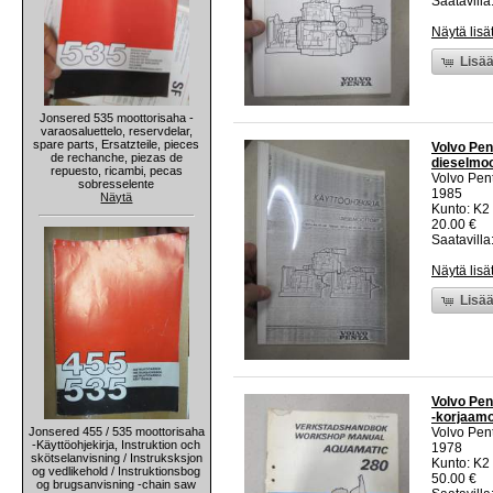
Saatavilla:
Näytä lisä
Lisää
Jonsered 535 moottorisaha -
varaosaluettelo, reservdelar,
spare parts, Ersatzteile, pieces
Volvo Pen
de rechanche, piezas de
dieselmoot
repuesto, ricambi, pecas
Volvo Pen
sobresselente
1985
Näytä
Kunto: K2 
20.00 €
Saatavilla:
Näytä lisä
Lisää
Volvo Pe
-korjaamo
Jonsered 455 / 535 moottorisaha
Volvo Pen
-Käyttöohjekirja, Instruktion och
1978
skötselanvisning / Instruksksjon
Kunto: K2 
og vedlikehold / Instruktionsbog
50.00 €
og brugsanvisning -chain saw