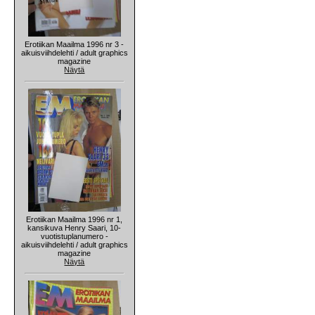
Erotiikan Maailma 1996 nr 3 -
aikuisviihdelehti / adult graphics
magazine
Näytä
Erotiikan Maailma 1996 nr 1,
kansikuva Henry Saari, 10-
vuotistuplanumero -
aikuisviihdelehti / adult graphics
magazine
Näytä