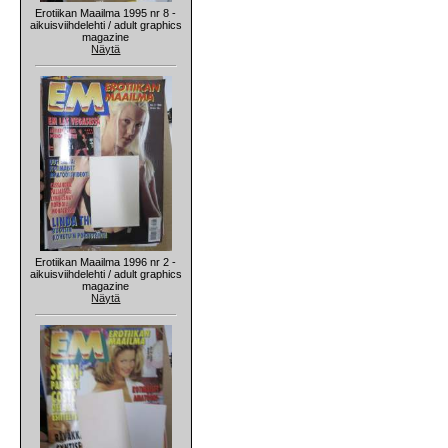
Erotiikan Maailma 1995 nr 8 -
aikuisviihdelehti / adult graphics
magazine
Näytä
Erotiikan Maailma 1996 nr 2 -
aikuisviihdelehti / adult graphics
magazine
Näytä