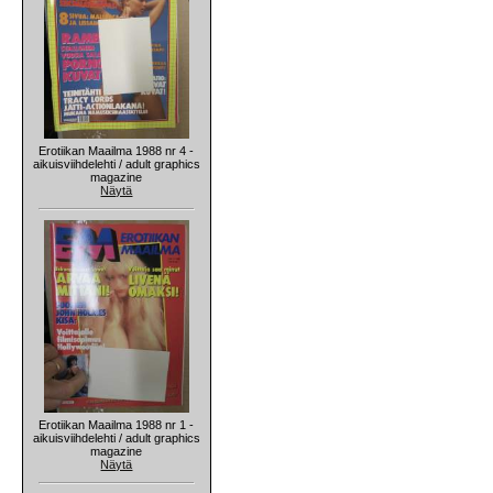
Erotiikan Maailma 1988 nr 4 -
aikuisviihdelehti / adult graphics
magazine
Näytä
Erotiikan Maailma 1988 nr 1 -
aikuisviihdelehti / adult graphics
magazine
Näytä