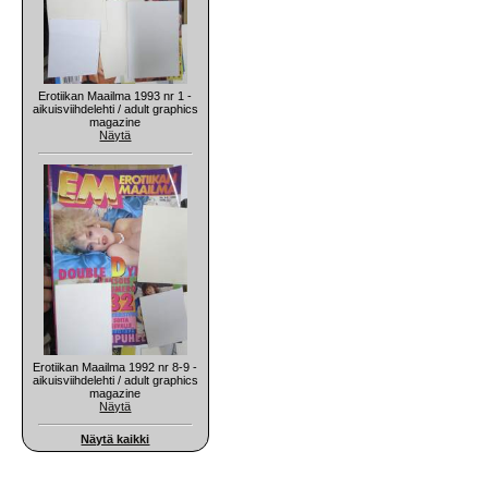
Erotiikan Maailma 1993 nr 1 -
aikuisviihdelehti / adult graphics
magazine
Näytä
Erotiikan Maailma 1992 nr 8-9 -
aikuisviihdelehti / adult graphics
magazine
Näytä
Näytä kaikki