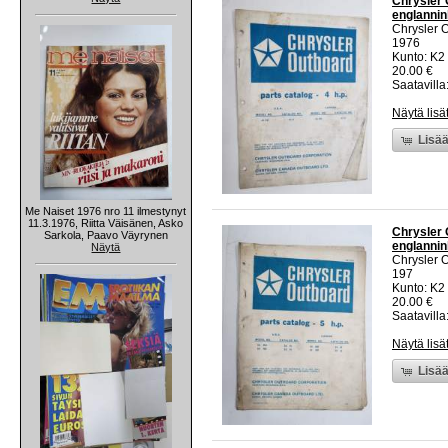
Chrysler 
englannin
Chrysler 
1976
Kunto: K2 
20.00 €
Saatavilla:
Näytä lisä
Lisää
Me Naiset 1976 nro 11 ilmestynyt
11.3.1976, Riitta Väisänen, Asko
Chrysler 
Sarkola, Paavo Väyrynen
englannin
Näytä
Chrysler 
197
Kunto: K2 
20.00 €
Saatavilla:
Näytä lisä
Lisää