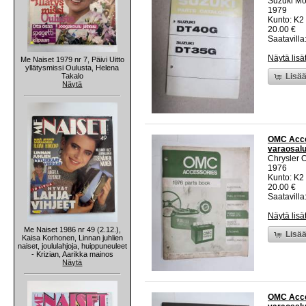
Suzuki Mo
1979
Kunto: K2 
20.00 €
Saatavilla:
Näytä lisä
Me Naiset 1979 nr 7, Päivi Uitto
yllätysmissi Oulusta, Helena
Takalo
Lisää
Näytä
OMC Acces
varaosalu
Chrysler 
1976
Kunto: K2 
20.00 €
Saatavilla:
Näytä lisä
Me Naiset 1986 nr 49 (2.12.),
Lisää
Kaisa Korhonen, Linnan juhlien
naiset, joululahjoja, huippuneuleet
- Krizian, Aarikka mainos
Näytä
OMC Acces