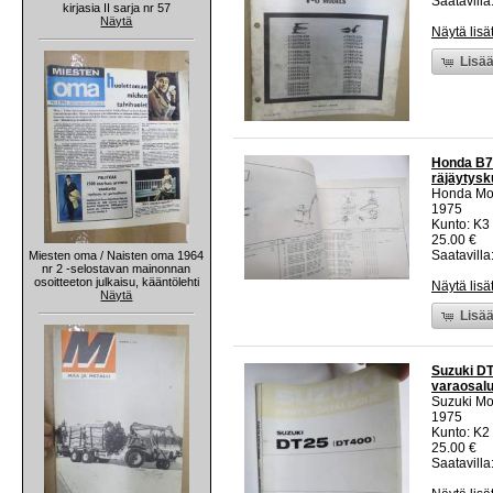
Saatavilla:
kirjasia II sarja nr 57
Näytä
Näytä lisä
Lisää
Honda B75
räjäytysk
Honda Mo
1975
Kunto: K3
25.00 €
Saatavilla:
Miesten oma / Naisten oma 1964
nr 2 -selostavan mainonnan
osoitteeton julkaisu, kääntölehti
Näytä lisä
Näytä
Lisää
Suzuki DT
varaosalu
Suzuki Mo
1975
Kunto: K2 
25.00 €
Saatavilla: