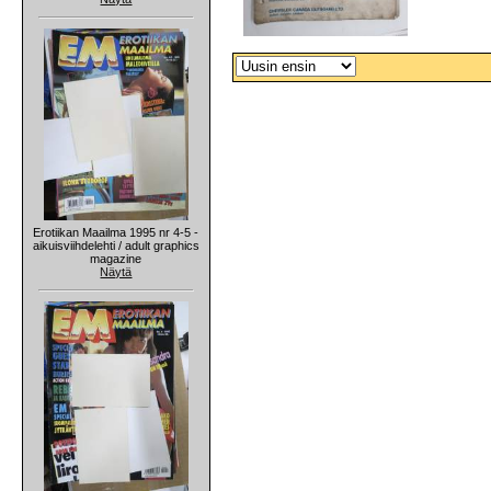
Erotiikan Maailma 1995 nr 4-5 -
aikuisviihdelehti / adult graphics
magazine
Näytä