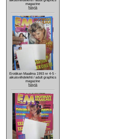
magazine
Näytä
Erotiikan Maailma 1993 nr 4-5 -
aikuisviihdelehti / adult graphics
magazine
Näytä