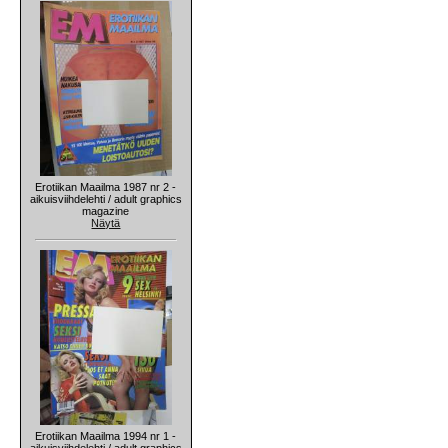
Erotiikan Maailma 1987 nr 2 -
aikuisviihdelehti / adult graphics
magazine
Näytä
Erotiikan Maailma 1994 nr 1 -
aikuisviihdelehti / adult graphics