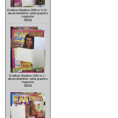
Erotiikan Maailma 1989 nr 9-10 -
aikuisviihdelehti / adult graphics
magazine
Näytä
Erotiikan Maailma 1992 nr 1 -
aikuisviihdelehti / adult graphics
magazine
Näytä