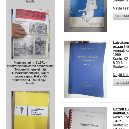
Saatavilla:
Näytä
Näytä lisä
Lisää
Laivakone
osaan I li
Ammattika
1969
Kunto: K2 
Mottimestari nr 3 1971 -
8.00 €
moottorisahamiesten ammattilehti,
Saatavilla:
Työpenkkimenetelmää,
Turvallisuusohhjeita, Raket
Näytä lisä
suojasaapas, Raket 50
moottorisaha, Raket öljyt...
Lisää
Näytä
Detroit Di
manual, se
Kesko Kone
197?
Kunto: K2 