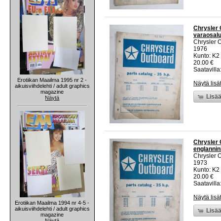
Chrysler O
varaosalu
Chrysler 
1976
Kunto: K2 
20.00 €
Saatavilla:
Erotiikan Maailma 1995 nr 2 -
Näytä lisä
aikuisviihdelehti / adult graphics
magazine
Lisää
Näytä
Chrysler 
englannin
Chrysler 
1973
Kunto: K2 
20.00 €
Saatavilla:
Näytä lisä
Erotiikan Maailma 1994 nr 4-5 -
aikuisviihdelehti / adult graphics
Lisää
magazine
Näytä