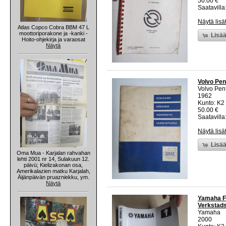
50.00 €
Saatavilla:
Näytä lisä
Atlas Copco Cobra BBM 47 L
moottoriporakone ja -kanki -
Lisää
Hoito-ohjekirja ja varaosat
Näytä
Volvo Pen
Volvo Pen
1962
Kunto: K2 
50.00 €
Saatavilla:
Näytä lisä
Lisää
Oma Mua - Karjalan rahvahan
lehti 2001 nr 14, Sulakuun 12.
päivü; Kielizakonan osa,
Amerikalazien matku Karjalah,
Äijänpäivän pruazniekku, ym.
Näytä
Yamaha F
Verkstads
Yamaha
2000