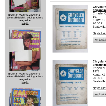
Chrysler 
englannin
Chrysler 
Erotiikan Maailma 1990 nr 2 -
197
aikuisviihdelehti / adult graphics
Kunto: K2 
magazine
Näytä
20.00 €
Saatavilla:
Näytä lisä
Lisää
Chrysler 
englannin
Chrysler 
1973
Erotiikan Maailma 1990 nr 9 -
Kunto: K2 
aikuisviihdelehti / adult graphics
20.00 €
magazine
Saatavilla:
Näytä
Näytä lisä
Lisää