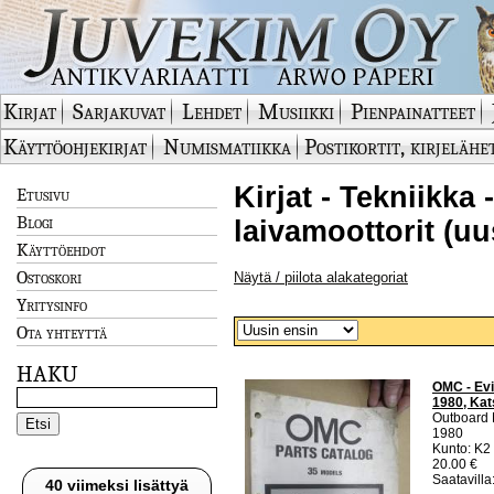
Kirjat
Sarjakuvat
Lehdet
Musiikki
Pienpainatteet
Käyttöohjekirjat
Numismatiikka
Postikortit, kirjelähe
Kirjat - Tekniikka
Etusivu
Blogi
laivamoottorit (uu
Käyttöehdot
Ostoskori
Näytä / piilota alakategoriat
Yritysinfo
Ota yhteyttä
HAKU
OMC - Evi
1980, Kats
Outboard 
1980
Kunto: K2 
20.00 €
Saatavilla:
40 viimeksi lisättyä