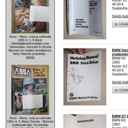
Kunto: K2 
40.00 €
Saatavilla:
Näytä lisä
Lisää
Ässä - Rikos, sota ja seikkailu
1980 nr 1, Fokker
Hävittäjälentokoneiden osto
Talvisotaan, Kenneth & Dennis
BMW Stern
Barman eri maiden armeijoissa,
Simo Häyhän joululahja...
englannin
Näytä
BMW AG
1982
Kunto: K3
40.00 €
Saatavilla:
Näytä lisä
Lisää
BMW D7-D
Ässä - Rikos, sota ja seikkailu
BMW AG
1981 nr 3, Mauri Sariola - Marskin
1982
sotilaspalvelija, Hyvinkään