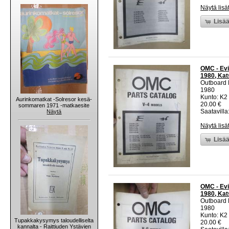
Näytä lisä
Lisää
OMC - Evi
1980, Kats
Outboard 
1980
Kunto: K2 
Aurinkomatkat -Solresor kesä-
20.00 €
sommaren 1971 -matkaesite
Saatavilla:
Näytä
Näytä lisä
Lisää
OMC - Evi
1980, Kats
Outboard 
1980
Kunto: K2 
Tupakkakysymys taloudelliselta
20.00 €
kannalta - Raittiuden Ystävien