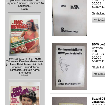
Kunto: K2 
pirtumies, Murhaaja Toivo
Koljonen, "Suomen Eichmann" Ari
50.00 €
Kauhanen...
Saatavilla:
Näytä
Näytä lisä
Lisää
BMW peräv
BMW AG
1986
Kunto: K2 
50.00 €
Me Naiset 1979 nr 27, Harri
Saatavilla:
Tirkkonen, Katariina Metsovaara
ja Hannu Heikinheimo häät, Leila
Seppänen - supertähtien
Näytä lisä
kampaaja, Sirkka ja Aarno
Stormbom
Lisää
Näytä
Suzuki DT
varaosalu