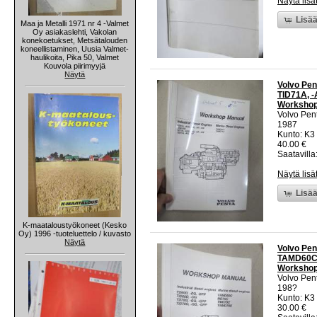
Näytä lisä
Lisää
Maa ja Metalli 1971 nr 4 -Valmet
Oy asiakaslehti, Vakolan
konekoetukset, Metsätalouden
koneellistaminen, Uusia Valmet-
haulikoita, Pika 50, Valmet
Kouvola piirimyyjä
Näytä
Volvo Pen
TID71A, -
Worksho
Volvo Pen
1987
Kunto: K3
40.00 €
Saatavilla:
Näytä lisä
Lisää
K-maataloustyökoneet (Kesko
Oy) 1996 -tuoteluettelo / kuvasto
Näytä
Volvo Pen
TAMD60C -
Workshop
Volvo Pen
198?
Kunto: K3
30.00 €