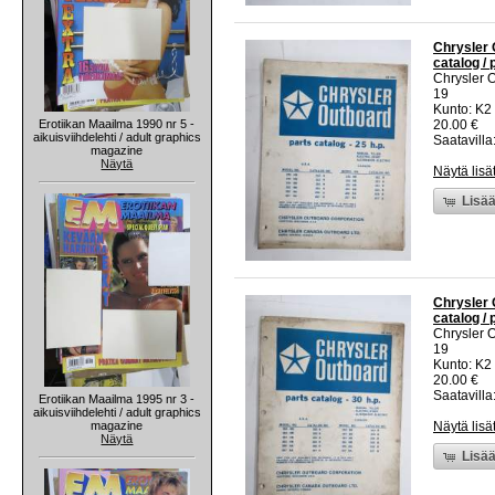
Chrysler O
catalog /
Chrysler 
19
Kunto: K2 
Erotiikan Maailma 1990 nr 5 -
20.00 €
aikuisviihdelehti / adult graphics
Saatavilla:
magazine
Näytä
Näytä lisä
Lisää
Chrysler O
catalog /
Chrysler 
19
Kunto: K2 
20.00 €
Saatavilla:
Erotiikan Maailma 1995 nr 3 -
aikuisviihdelehti / adult graphics
magazine
Näytä lisä
Näytä
Lisää