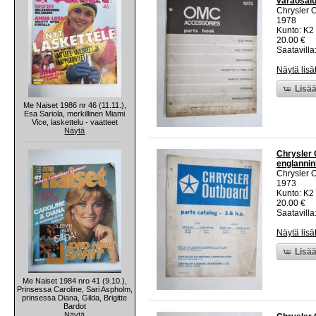
varaosalu
Chrysler 
1978
Kunto: K2 
20.00 €
Saatavilla:
Näytä lisä
Lisää
Me Naiset 1986 nr 46 (11.11.),
Esa Sariola, merkillinen Miami
Vice, laskettelu - vaatteet
Näytä
Chrysler 
englannin
Chrysler 
1973
Kunto: K2 
20.00 €
Saatavilla:
Näytä lisä
Lisää
Me Naiset 1984 nro 41 (9.10.),
Prinsessa Caroline, Sari Aspholm,
prinsessa Diana, Gilda, Brigitte
Bardot
Näytä