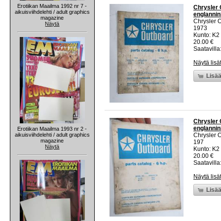
Erotiikan Maailma 1992 nr 7 -
Chrysler 
aikuisviihdelehti / adult graphics
englannin
magazine
Chrysler 
Näytä
1973
Kunto: K2 
20.00 €
Saatavilla:
Näytä lisä
Lisää
Chrysler 
englannin
Erotiikan Maailma 1993 nr 2 -
aikuisviihdelehti / adult graphics
Chrysler 
magazine
197
Näytä
Kunto: K2 
20.00 €
Saatavilla:
Näytä lisä
Lisää