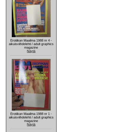
Erotiikan Maailma 1988 nr 4 -
aikuisviihdelehti / adult graphics
magazine
Näytä
Erotiikan Maailma 1988 nr 1 -
aikuisviihdelehti / adult graphics
magazine
Näytä