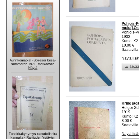
Pohjois-P
muita].Os
Pohjois-P
1932
Kunto: K2 
10.00 €
Saatavilla:
Näytä lisä
Aurinkomatkat -Solresor kesä-
sommaren 1971 -matkaesite
Lisää
Näytä
Kring jäg
Holger Sch
1919
Kunto: K2 
8.00 €
Saatavilla:
Näytä lisä
Tupakkakysymys taloudelliselta
kannalta - Raittiuden Ystävien