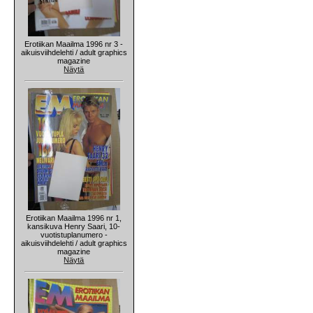
Erotiikan Maailma 1996 nr 3 -
aikuisviihdelehti / adult graphics
magazine
Näytä
Erotiikan Maailma 1996 nr 1,
kansikuva Henry Saari, 10-
vuotistuplanumero -
aikuisviihdelehti / adult graphics
magazine
Näytä