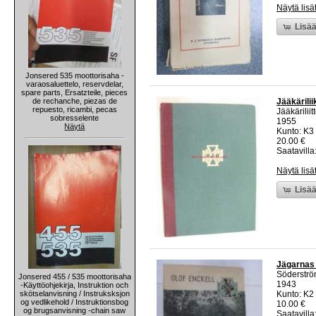
Näytä lisä
Lisää
Jonsered 535 moottorisaha -
varaosaluettelo, reservdelar,
spare parts, Ersatzteile, pieces
de rechanche, piezas de
Jääkärili
repuesto, ricambi, pecas
Jääkäriliit
sobresselente
1955
Näytä
Kunto: K3
20.00 €
Saatavilla:
Näytä lisä
Lisää
Jägarnas 
Söderstr
Jonsered 455 / 535 moottorisaha
1943
-Käyttöohjekirja, Instruktion och
skötselanvisning / Instruksksjon
Kunto: K2 
og vedlikehold / Instruktionsbog
10.00 €
og brugsanvisning -chain saw
Saatavilla: