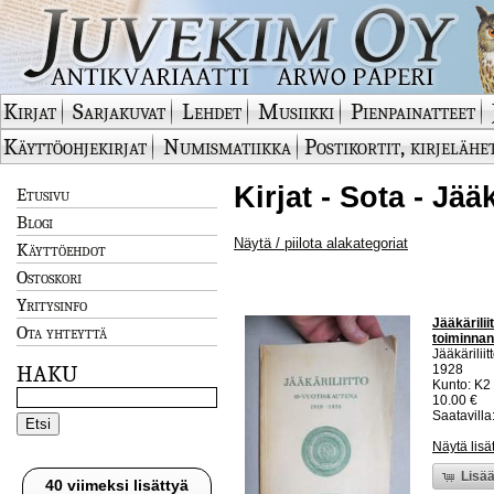
Kirjat
Sarjakuvat
Lehdet
Musiikki
Pienpainatteet
Käyttöohjekirjat
Numismatiikka
Postikortit, kirjelähe
Kirjat - Sota - Jää
Etusivu
Blogi
Näytä / piilota alakategoriat
Käyttöehdot
Ostoskori
Yritysinfo
Jääkärili
Ota yhteyttä
toiminnan
Jääkäriliit
HAKU
1928
Kunto: K2 
10.00 €
Saatavilla:
Näytä lisä
Lisää
40 viimeksi lisättyä