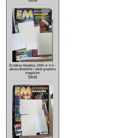
Erotiikan Maailma 1995 nr 4-5 -
aikuisviihdelehti / adult graphics
magazine
Näytä