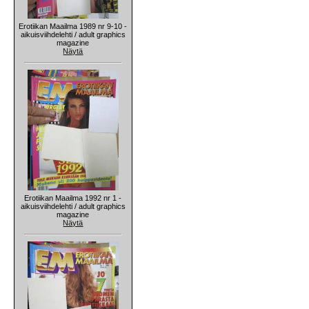
Erotiikan Maailma 1989 nr 9-10 -
aikuisviihdelehti / adult graphics
magazine
Näytä
Erotiikan Maailma 1992 nr 1 -
aikuisviihdelehti / adult graphics
magazine
Näytä