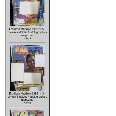
Erotiikan Maailma 1990 nr 5 -
aikuisviihdelehti / adult graphics
magazine
Näytä
Erotiikan Maailma 1995 nr 3 -
aikuisviihdelehti / adult graphics
magazine
Näytä