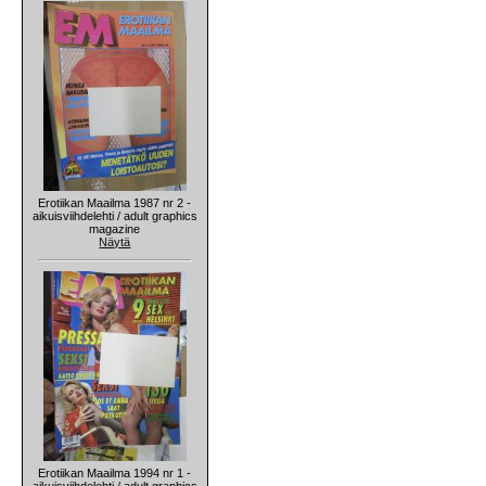
Erotiikan Maailma 1987 nr 2 -
aikuisviihdelehti / adult graphics
magazine
Näytä
Erotiikan Maailma 1994 nr 1 -
aikuisviihdelehti / adult graphics