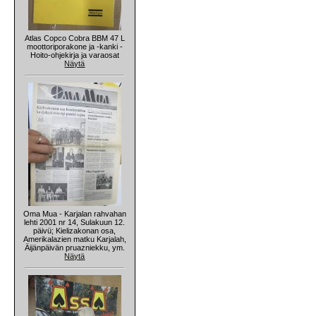
Atlas Copco Cobra BBM 47 L
moottoriporakone ja -kanki -
Hoito-ohjekirja ja varaosat
Näytä
Oma Mua - Karjalan rahvahan
lehti 2001 nr 14, Sulakuun 12.
päivü; Kielizakonan osa,
Amerikalazien matku Karjalah,
Äijänpäivän pruazniekku, ym.
Näytä