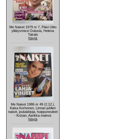
Me Naiset 1979 nr 7, Päivi Uitto
yllätysmissi Oulusta, Helena
Takalo
Näytä
Me Naiset 1986 nr 49 (2.12.),
Kaisa Korhonen, Linnan juhlien
naiset, joululahjoja, huippuneuleet
- Krizian, Aarikka mainos
Näytä