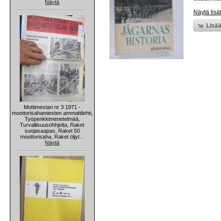
Näytä
Näytä lisä
Lisää
Mottimestari nr 3 1971 -
moottorisahamiesten ammattilehti,
Työpenkkimenetelmää,
Turvallisuusohhjeita, Raket
suojasaapas, Raket 50
moottorisaha, Raket öljyt...
Näytä