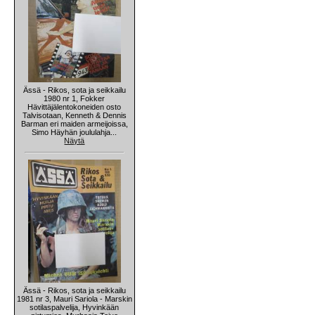
Ässä - Rikos, sota ja seikkailu
1980 nr 1, Fokker
Hävittäjälentokoneiden osto
Talvisotaan, Kenneth & Dennis
Barman eri maiden armeijoissa,
Simo Häyhän joululahja...
Näytä
Ässä - Rikos, sota ja seikkailu
1981 nr 3, Mauri Sariola - Marskin
sotilaspalvelija, Hyvinkään