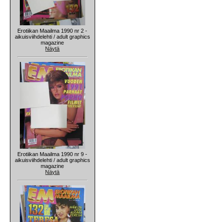
Erotiikan Maailma 1990 nr 2 -
aikuisviihdelehti / adult graphics
magazine
Näytä
Erotiikan Maailma 1990 nr 9 -
aikuisviihdelehti / adult graphics
magazine
Näytä