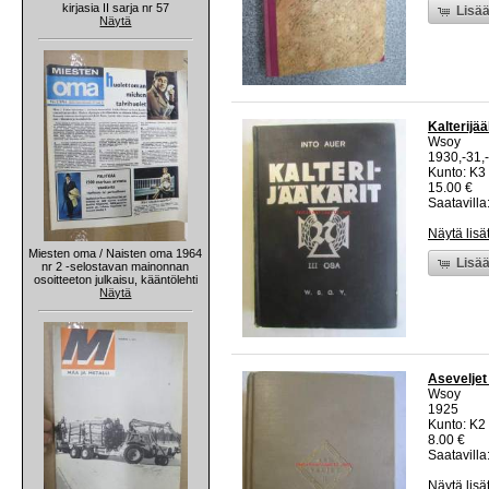
kirjasia II sarja nr 57
Lisää
Näytä
Kalterijääk
Wsoy
1930,-31,
Kunto: K3 
15.00 €
Saatavilla:
Näytä lisä
Miesten oma / Naisten oma 1964
Lisää
nr 2 -selostavan mainonnan
osoitteeton julkaisu, kääntölehti
Näytä
Aseveljet 
Wsoy
1925
Kunto: K2 
8.00 €
Saatavilla:
Näytä lisä