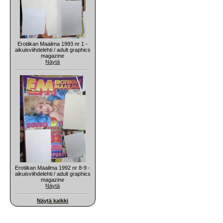
Erotiikan Maailma 1993 nr 1 -
aikuisviihdelehti / adult graphics
magazine
Näytä
Erotiikan Maailma 1992 nr 8-9 -
aikuisviihdelehti / adult graphics
magazine
Näytä
Näytä kaikki