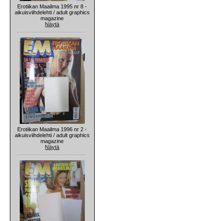
Erotiikan Maailma 1995 nr 8 -
aikuisviihdelehti / adult graphics
magazine
Näytä
Erotiikan Maailma 1996 nr 2 -
aikuisviihdelehti / adult graphics
magazine
Näytä