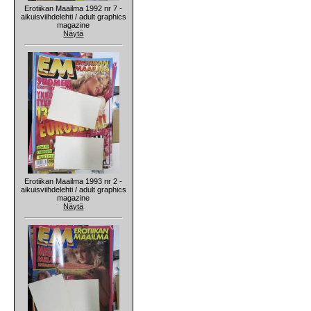
Erotiikan Maailma 1992 nr 7 -
aikuisviihdelehti / adult graphics
magazine
Näytä
Erotiikan Maailma 1993 nr 2 -
aikuisviihdelehti / adult graphics
magazine
Näytä