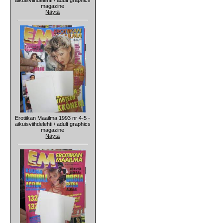
magazine
Näytä
Erotiikan Maailma 1993 nr 4-5 -
aikuisviihdelehti / adult graphics
magazine
Näytä