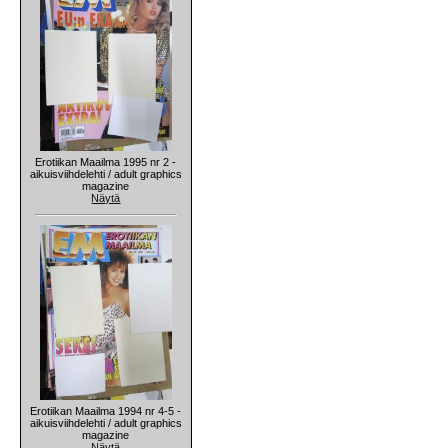
Erotiikan Maailma 1995 nr 2 -
aikuisviihdelehti / adult graphics
magazine
Näytä
Erotiikan Maailma 1994 nr 4-5 -
aikuisviihdelehti / adult graphics
magazine
Näytä