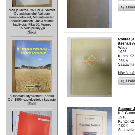
Lisää
Maa ja Metalli 1971 nr 4 -Valmet
Oy asiakaslehti, Vakolan
konekoetukset, Metsätalouden
koneellistaminen, Uusia Valmet-
haulikoita, Pika 50, Valmet
Kouvola piirimyyjä
Näytä
Routaa ja
itsenäisyy
Wsoy
1926
Kunto: K2 
7.00 €
Saatavilla:
Näytä lisä
Lisää
K-maataloustyökoneet (Kesko
Oy) 1996 -tuoteluettelo / kuvasto
Näytä
Suomen J
K.J. Gum
1918
Kunto: K2 
7.00 €
Saatavilla: