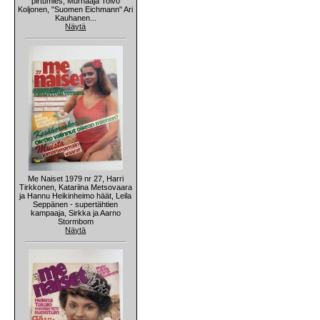
pirtumies, Murhaaja Toivo
Koljonen, "Suomen Eichmann" Ari
Kauhanen...
Näytä
Me Naiset 1979 nr 27, Harri
Tirkkonen, Katariina Metsovaara
ja Hannu Heikinheimo häät, Leila
Seppänen - supertähtien
kampaaja, Sirkka ja Aarno
Stormbom
Näytä