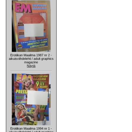
Erotiikan Maailma 1987 nr 2 -
aikuisviihdelehti / adult graphics
magazine
Näytä
Erotiikan Maailma 1994 nr 1 -
aikuisviihdelehti / adult graphics