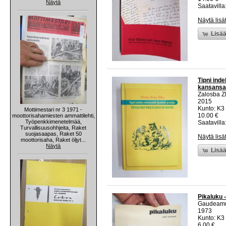
Näytä
Saatavilla:
Näytä lisä
Lisää
Tipni inde
kansansat
Zalosba 
2015
Kunto: K3 
Mottimestari nr 3 1971 -
10.00 €
moottorisahamiesten ammattilehti,
Työpenkkimenetelmää,
Saatavilla:
Turvallisuusohhjeita, Raket
suojasaapas, Raket 50
Näytä lisä
moottorisaha, Raket öljyt...
Näytä
Lisää
Pikaluku 
Gaudeam
1973
Kunto: K3
6.00 €