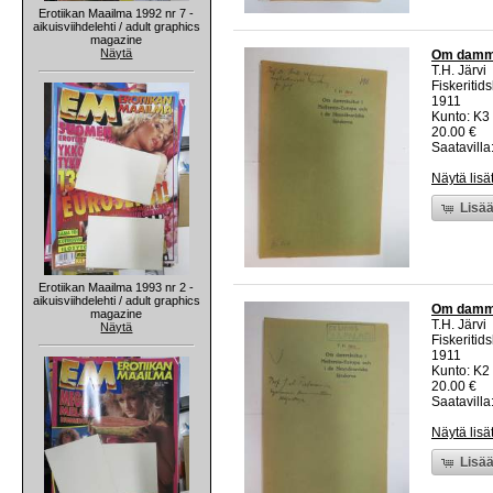
Erotiikan Maailma 1992 nr 7 -
aikuisviihdelehti / adult graphics
magazine
Näytä
Om dammku
T.H. Järvi
Fiskeritids
1911
Kunto: K3
20.00 €
Saatavilla:
Näytä lisä
Lisää
Erotiikan Maailma 1993 nr 2 -
aikuisviihdelehti / adult graphics
Om dammku
magazine
T.H. Järvi
Näytä
Fiskeritids
1911
Kunto: K2 
20.00 €
Saatavilla:
Näytä lisä
Lisää