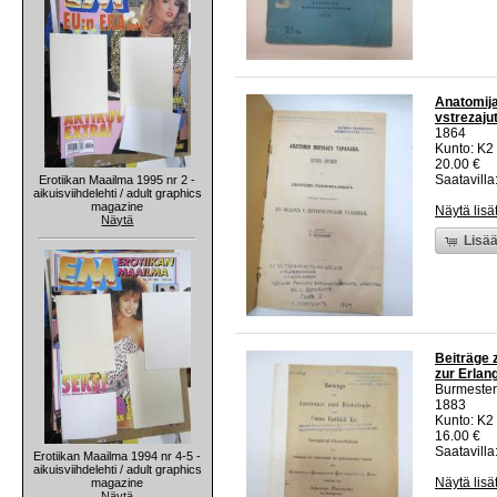
Anatomija
vstrezaju
1864
Kunto: K2 
20.00 €
Saatavilla:
Erotiikan Maailma 1995 nr 2 -
aikuisviihdelehti / adult graphics
magazine
Näytä lisä
Näytä
Lisää
Beiträge 
zur Erlan
Burmester
1883
Kunto: K2 
16.00 €
Saatavilla:
Erotiikan Maailma 1994 nr 4-5 -
aikuisviihdelehti / adult graphics
Näytä lisä
magazine
Näytä