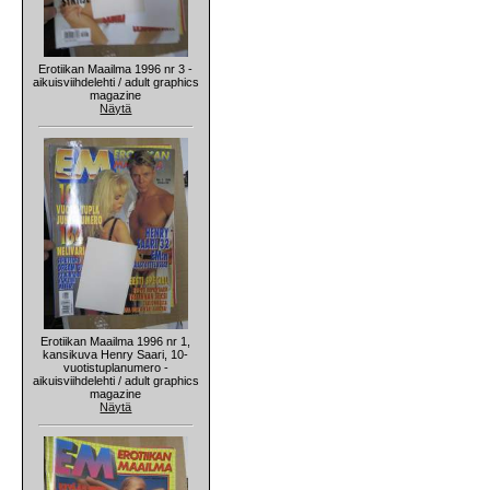
Erotiikan Maailma 1996 nr 3 -
aikuisviihdelehti / adult graphics
magazine
Näytä
Erotiikan Maailma 1996 nr 1,
kansikuva Henry Saari, 10-
vuotistuplanumero -
aikuisviihdelehti / adult graphics
magazine
Näytä