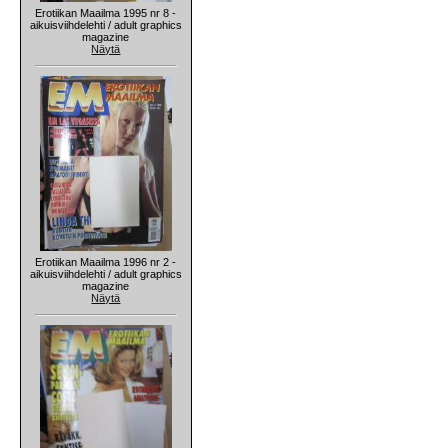
Erotiikan Maailma 1995 nr 8 -
aikuisviihdelehti / adult graphics
magazine
Näytä
Erotiikan Maailma 1996 nr 2 -
aikuisviihdelehti / adult graphics
magazine
Näytä