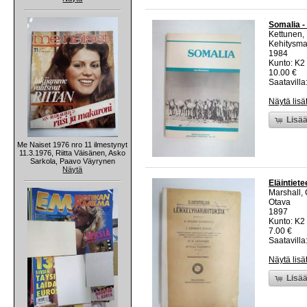
Somalia -
Kettunen,
Kehitysma
1984
Kunto: K2 
10.00 €
Saatavilla:
Näytä lisä
Lisää
Me Naiset 1976 nro 11 ilmestynyt
11.3.1976, Riitta Väisänen, Asko
Sarkola, Paavo Väyrynen
Näytä
Eläintiete
Marshall, 
Otava
1897
Kunto: K2 
7.00 €
Saatavilla:
Näytä lisä
Lisää