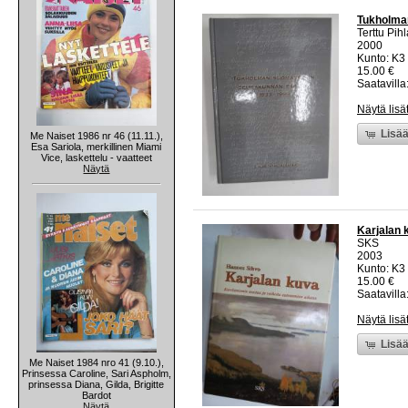
Tukholma
Terttu Pih
2000
Kunto: K3 
15.00 €
Saatavilla:
Näytä lisä
Lisää
Me Naiset 1986 nr 46 (11.11.),
Esa Sariola, merkillinen Miami
Vice, laskettelu - vaatteet
Näytä
Karjalan 
SKS
2003
Kunto: K3 
15.00 €
Saatavilla:
Näytä lisä
Lisää
Me Naiset 1984 nro 41 (9.10.),
Prinsessa Caroline, Sari Aspholm,
prinsessa Diana, Gilda, Brigitte
Bardot
Näytä