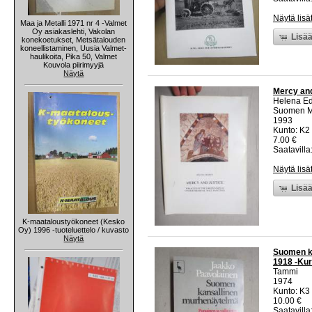
Näytä lisä
Maa ja Metalli 1971 nr 4 -Valmet
Oy asiakaslehti, Vakolan
Lisää
konekoetukset, Metsätalouden
koneellistaminen, Uusia Valmet-
haulikoita, Pika 50, Valmet
Kouvola piirimyyjä
Näytä
Mercy and 
Helena E
Suomen Mu
1993
Kunto: K2 
7.00 €
Saatavilla:
Näytä lisä
Lisää
K-maataloustyökoneet (Kesko
Oy) 1996 -tuoteluettelo / kuvasto
Näytä
Suomen ka
1918 -Kur
Tammi
1974
Kunto: K3
10.00 €
Saatavilla: