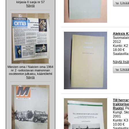
kirjasia II sarja nr 57
Lisää
Näytä
Aleksis Kiv
Suomalais
2012
Kunto: K2 
18.00 €
Saatavilla:
Näytä lisä
Miesten oma / Naisten oma 1964
Lisää
nr 2 -selostavan mainonnan
osoitteeton julkaisu, kääntölehti
Näytä
Till herr
traktoris
Ruotsi
, P
Kungl. Sk
2001
Kunto: K3
10.00 €
Saatavilla: