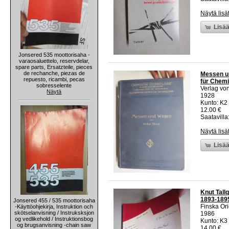
Näytä lisä
Lisää
Jonsered 535 moottorisaha -
varaosaluettelo, reservdelar,
spare parts, Ersatzteile, pieces
de rechanche, piezas de
Messen un
repuesto, ricambi, pecas
für Chem
sobresselente
Verlag vo
Näytä
1928
Kunto: K2 
12.00 €
Saatavilla:
Näytä lisä
Lisää
Knut Tall
1893-189
Jonsered 455 / 535 moottorisaha
Finska Ori
-Käyttöohjekirja, Instruktion och
skötselanvisning / Instruksksjon
1986
og vedlikehold / Instruktionsbog
Kunto: K3
og brugsanvisning -chain saw
14.00 €