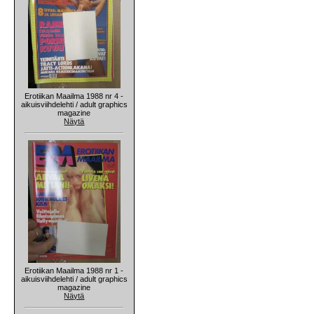
Erotiikan Maailma 1988 nr 4 -
aikuisviihdelehti / adult graphics
magazine
Näytä
Erotiikan Maailma 1988 nr 1 -
aikuisviihdelehti / adult graphics
magazine
Näytä