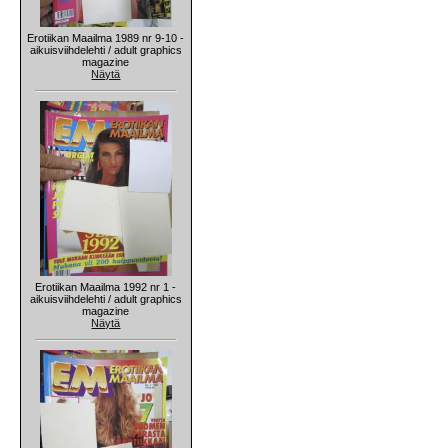
Erotiikan Maailma 1989 nr 9-10 -
aikuisviihdelehti / adult graphics
magazine
Näytä
Erotiikan Maailma 1992 nr 1 -
aikuisviihdelehti / adult graphics
magazine
Näytä