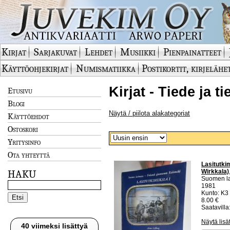
Kirjat
Sarjakuvat
Lehdet
Musiikki
Pienpainatteet
Käyttöohjekirjat
Numismatiikka
Postikortit, kirjelähe
Kirjat - Tiede ja t
Etusivu
Blogi
Näytä / piilota alakategoriat
Käyttöehdot
Ostoskori
Yritysinfo
Ota yhteyttä
Lasitutki
Wirkkala)
HAKU
Suomen l
1981
Kunto: K3
8.00 €
Saatavilla:
Näytä lisä
40 viimeksi lisättyä