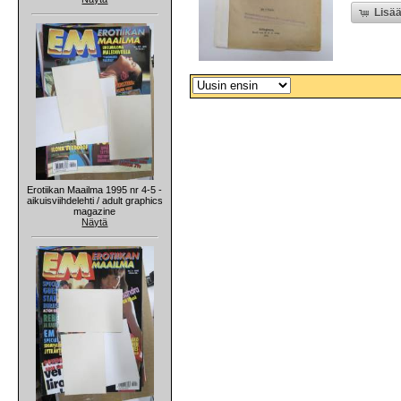
Lisää
Erotiikan Maailma 1995 nr 4-5 -
aikuisviihdelehti / adult graphics
magazine
Näytä