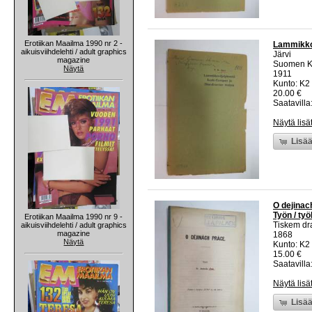
Erotiikan Maailma 1990 nr 2 -
Lammikkov
aikuisviihdelehti / adult graphics
Järvi
magazine
Suomen Ka
Näytä
1911
Kunto: K2 
20.00 €
Saatavilla:
Näytä lisä
Lisää
O dejinac
Työn / työ
Erotiikan Maailma 1990 nr 9 -
Tiskem dr
aikuisviihdelehti / adult graphics
magazine
1868
Näytä
Kunto: K2 
15.00 €
Saatavilla:
Näytä lisä
Lisää