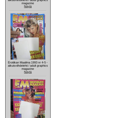
magazine
Näytä
Erotiikan Maailma 1993 nr 4-5 -
aikuisviihdelehti / adult graphics
magazine
Näytä