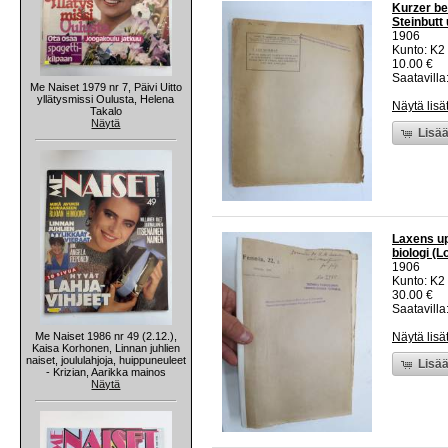
Kurzer be
Steinbutt
1906
Kunto: K2 
10.00 €
Saatavilla:
Me Naiset 1979 nr 7, Päivi Uitto
yllätysmissi Oulusta, Helena
Näytä lisä
Takalo
Näytä
Lisää
Laxens upp
biologi (
1906
Kunto: K2 
30.00 €
Saatavilla:
Me Naiset 1986 nr 49 (2.12.),
Näytä lisä
Kaisa Korhonen, Linnan juhlien
naiset, joululahjoja, huippuneuleet
Lisää
- Krizian, Aarikka mainos
Näytä