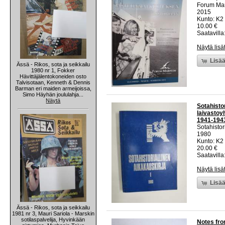
Forum Ma
2015
Kunto: K2 
10.00 €
Saatavilla:
Näytä lisä
Lisää
Ässä - Rikos, sota ja seikkailu
1980 nr 1, Fokker
Hävittäjälentokoneiden osto
Talvisotaan, Kenneth & Dennis
Barman eri maiden armeijoissa,
Simo Häyhän joululahja...
Näytä
Sotahisto
laivastoyh
1941-194
Sotahistor
1980
Kunto: K2 
20.00 €
Saatavilla:
Näytä lisä
Lisää
Ässä - Rikos, sota ja seikkailu
1981 nr 3, Mauri Sariola - Marskin
sotilaspalvelija, Hyvinkään
Notes fro