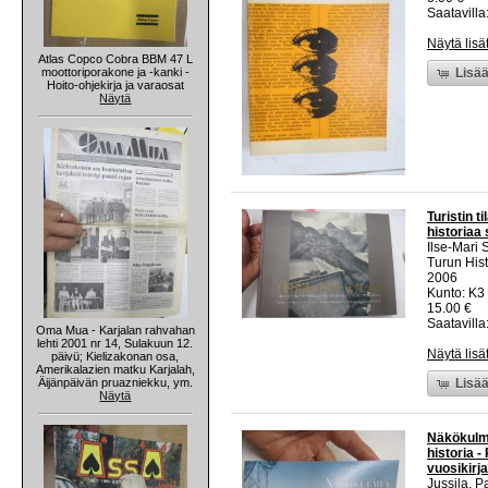
Saatavilla:
Näytä lisä
Atlas Copco Cobra BBM 47 L
moottoriporakone ja -kanki -
Lisää
Hoito-ohjekirja ja varaosat
Näytä
Turistin 
historiaa
Ilse-Mari
Turun Hist
2006
Kunto: K3 
15.00 €
Saatavilla:
Oma Mua - Karjalan rahvahan
lehti 2001 nr 14, Sulakuun 12.
Näytä lisä
päivü; Kielizakonan osa,
Amerikalazien matku Karjalah,
Äijänpäivän pruazniekku, ym.
Lisää
Näytä
Näkökulmi
historia 
vuosikirja
Jussila, P