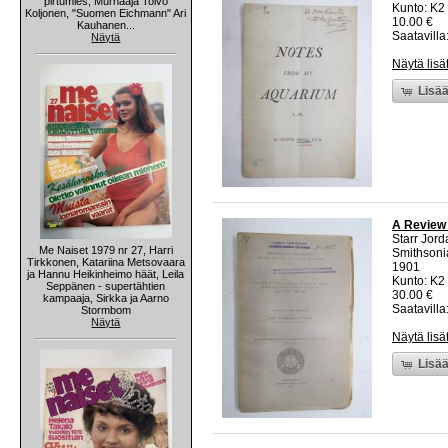
pirtumies, Murhaaja Toivo
Kunto: K2 
Koljonen, "Suomen Eichmann" Ari
10.00 €
Kauhanen...
Saatavilla:
Näytä
Näytä lisä
Lisää
A Review 
Starr Jord
Me Naiset 1979 nr 27, Harri
Smithsonia
Tirkkonen, Katariina Metsovaara
1901
ja Hannu Heikinheimo häät, Leila
Kunto: K2 
Seppänen - supertähtien
30.00 €
kampaaja, Sirkka ja Aarno
Saatavilla:
Stormbom
Näytä
Näytä lisä
Lisää