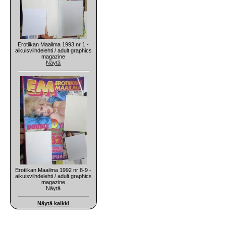
Erotiikan Maailma 1993 nr 1 -
aikuisviihdelehti / adult graphics
magazine
Näytä
Erotiikan Maailma 1992 nr 8-9 -
aikuisviihdelehti / adult graphics
magazine
Näytä
Näytä kaikki