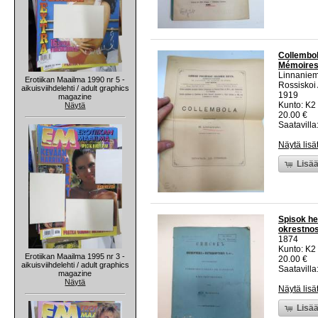
Collembol
Mémoires 
Linnaniem
Erotiikan Maailma 1990 nr 5 -
Rossiskoi
aikuisviihdelehti / adult graphics
1919
magazine
Kunto: K2 
Näytä
20.00 €
Saatavilla:
Näytä lisä
Lisää
Spisok he
okrestnos
1874
Kunto: K2 
Erotiikan Maailma 1995 nr 3 -
20.00 €
aikuisviihdelehti / adult graphics
Saatavilla:
magazine
Näytä
Näytä lisä
Lisää