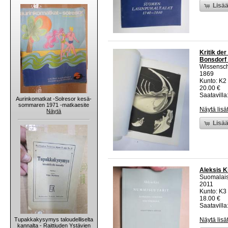
Lisää
Kritik de
Bonsdorf -
Wissenscha
1869
Kunto: K2 
20.00 €
Saatavilla:
Aurinkomatkat -Solresor kesä-
sommaren 1971 -matkaesite
Näytä lisä
Näytä
Lisää
Aleksis Ki
Suomalais
2011
Kunto: K3
18.00 €
Saatavilla:
Tupakkakysymys taloudelliselta
Näytä lisä
kannalta - Raittiuden Ystävien