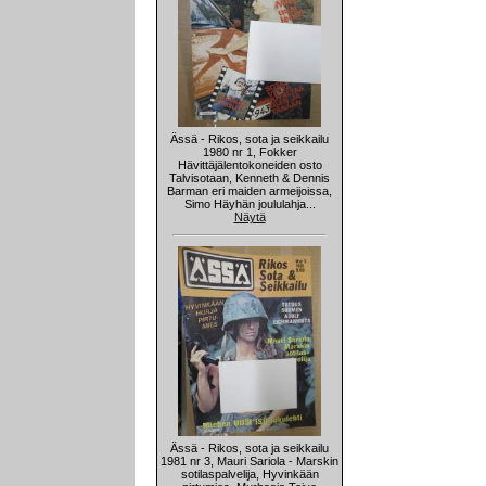
Ässä - Rikos, sota ja seikkailu
1980 nr 1, Fokker
Hävittäjälentokoneiden osto
Talvisotaan, Kenneth & Dennis
Barman eri maiden armeijoissa,
Simo Häyhän joululahja...
Näytä
Ässä - Rikos, sota ja seikkailu
1981 nr 3, Mauri Sariola - Marskin
sotilaspalvelija, Hyvinkään