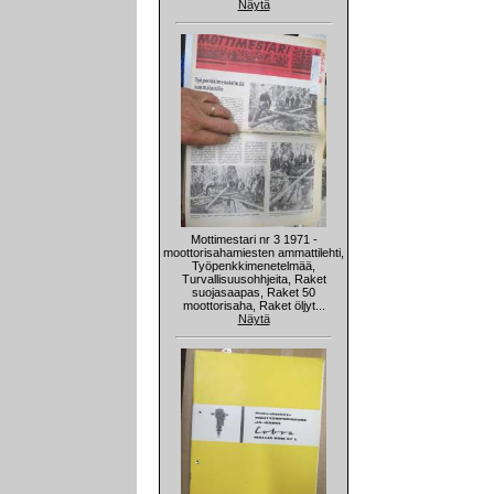
Näytä
Mottimestari nr 3 1971 -
moottorisahamiesten ammattilehti,
Työpenkkimenetelmää,
Turvallisuusohhjeita, Raket
suojasaapas, Raket 50
moottorisaha, Raket öljyt...
Näytä