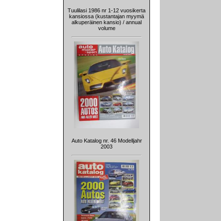
Tuulilasi 1986 nr 1-12 vuosikerta
kansiossa (kustantajan myymä
alkuperäinen kansio) / annual
volume
Auto Katalog nr. 46 Modelljahr
2003