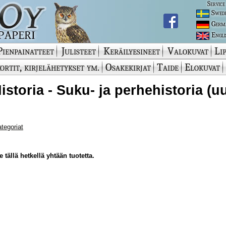
Service
Swed
Germ
Engli
Pienpainatteet
Julisteet
Keräilyesineet
Valokuvat
Lip
ortit, kirjelähetykset ym.
Osakekirjat
Taide
Elokuvat
Historia - Suku- ja perhehistoria (u
ategoriat
 tällä hetkellä yhtään tuotetta.