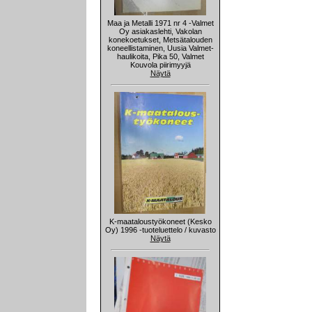
Maa ja Metalli 1971 nr 4 -Valmet
Oy asiakaslehti, Vakolan
konekoetukset, Metsätalouden
koneellistaminen, Uusia Valmet-
haulikoita, Pika 50, Valmet
Kouvola piirimyyjä
Näytä
K-maataloustyökoneet (Kesko
Oy) 1996 -tuoteluettelo / kuvasto
Näytä