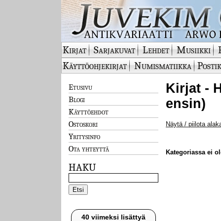
Kirjat
Sarjakuvat
Lehdet
Musiikki
Käyttöohjekirjat
Numismatiikka
Postik
Kirjat - 
Etusivu
Blogi
ensin)
Käyttöehdot
Ostoskori
Näytä / piilota alak
Yritysinfo
Ota yhteyttä
Kategoriassa ei ole
HAKU
40 viimeksi lisättyä