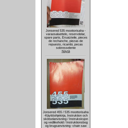
Jonsered 535 moottorisaha -
varaosaluettelo, reservdelar,
spare parts, Ersatzteile, pieces
de rechanche, piezas de
repuesto, ricambi, pecas
sobresselente
Näytä
Jonsered 455 / 535 moottorisaha
-Käyttöohjekirja, Instruktion och
skötselanvisning / Instruksksjon
og vedlikehold / Instruktionsbog
og brugsanvisning -chain saw