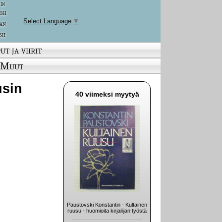
 in
ish
Select Language
▼
an
sh
ut ja viirit
Muut
usin
40 viimeksi myytyä
Paustovski Konstantin - Kultainen
ruusu - huomioita kirjailijan työstä