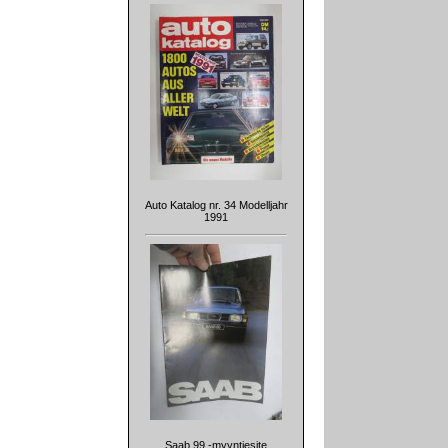
Auto Katalog nr. 34 Modelljahr
1991
Saab 99 -myyntiesite