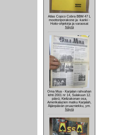
Atlas Copco Cobra BBM 47 L
moottoriporakone ja -kanki -
Hoito-ohjekirja ja varaosat
Näytä
Oma Mua - Karjalan rahvahan
lehti 2001 nr 14, Sulakuun 12.
päivü; Kielizakonan osa,
Amerikalazien matku Karjalah,
Äijänpäivän pruazniekku, ym.
Näytä