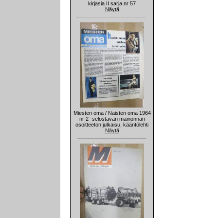
kirjasia II sarja nr 57
Näytä
Miesten oma / Naisten oma 1964
nr 2 -selostavan mainonnan
osoitteeton julkaisu, kääntölehti
Näytä