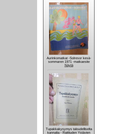
Aurinkomatkat -Solresor kesä-
sommaren 1971 -matkaesite
Näytä
Tupakkakysymys taloudelliselta
kannalta - Raittiuden Ystävien