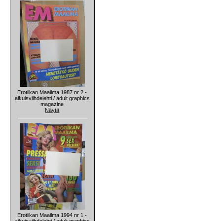
Erotiikan Maailma 1987 nr 2 -
aikuisviihdelehti / adult graphics
magazine
Näytä
Erotiikan Maailma 1994 nr 1 -
aikuisviihdelehti / adult graphics