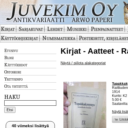
Kirjat
Sarjakuvat
Lehdet
Musiikki
Pienpainatteet
Käyttöohjekirjat
Numismatiikka
Postikortit, kirjelähe
Kirjat - Aatteet - 
Etusivu
Blogi
Näytä / piilota alakategoriat
Käyttöehdot
Ostoskori
Yritysinfo
Tupakkakys
Ota yhteyttä
Raittiuden
1914
HAKU
Kunto: K2 
5.00 €
Saatavilla:
Näytä lisä
Lisää
40 viimeksi lisättyä