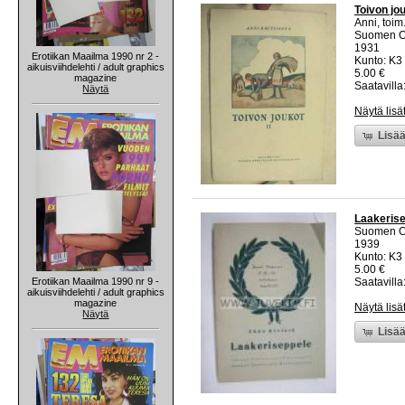
Toivon jou
Anni, toim
Suomen Ope
1931
Erotiikan Maailma 1990 nr 2 -
Kunto: K3
aikuisviihdelehti / adult graphics
5.00 €
magazine
Saatavilla:
Näytä
Näytä lisä
Lisää
Laakeris
Suomen Ope
1939
Kunto: K3
5.00 €
Erotiikan Maailma 1990 nr 9 -
Saatavilla:
aikuisviihdelehti / adult graphics
magazine
Näytä lisä
Näytä
Lisää