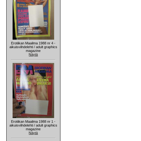
Erotiikan Maailma 1988 nr 4 -
aikuisviihdelehti / adult graphics
magazine
Näytä
Erotiikan Maailma 1988 nr 1 -
aikuisviihdelehti / adult graphics
magazine
Näytä