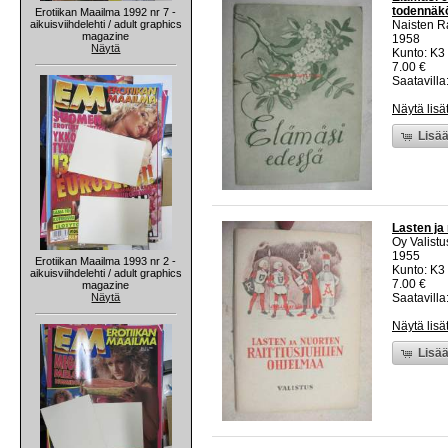
todennäkö
Erotiikan Maailma 1992 nr 7 -
aikuisviihdelehti / adult graphics
Naisten R
magazine
1958
Näytä
Kunto: K3
7.00 €
Saatavilla:
Näytä lisä
Lisää
Lasten ja 
Oy Valistu
1955
Erotiikan Maailma 1993 nr 2 -
Kunto: K3
aikuisviihdelehti / adult graphics
7.00 €
magazine
Näytä
Saatavilla:
Näytä lisä
Lisää