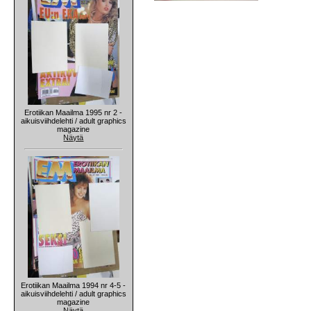
Erotiikan Maailma 1995 nr 2 -
aikuisviihdelehti / adult graphics
magazine
Näytä
Erotiikan Maailma 1994 nr 4-5 -
aikuisviihdelehti / adult graphics
magazine
Näytä