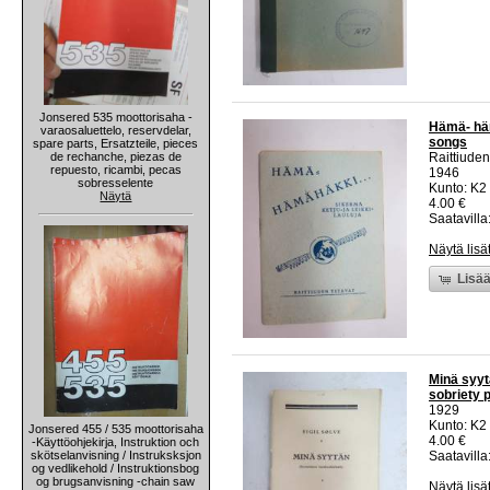
Jonsered 535 moottorisaha -
Hämä- hämä
varaosaluettelo, reservdelar,
songs
spare parts, Ersatzteile, pieces
de rechanche, piezas de
Raittiuden
repuesto, ricambi, pecas
1946
sobresselente
Kunto: K2 
Näytä
4.00 €
Saatavilla:
Näytä lisä
Lisää
Minä syytä
sobriety 
1929
Kunto: K2 
Jonsered 455 / 535 moottorisaha
4.00 €
-Käyttöohjekirja, Instruktion och
skötselanvisning / Instruksksjon
Saatavilla:
og vedlikehold / Instruktionsbog
og brugsanvisning -chain saw
Näytä lisä