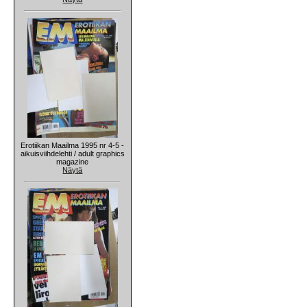
Erotiikan Maailma 1995 nr 4-5 -
aikuisviihdelehti / adult graphics
magazine
Näytä