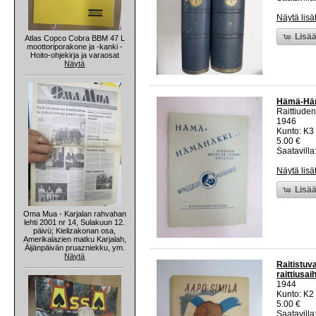
Näytä lisä
Lisää
Atlas Copco Cobra BBM 47 L
moottoriporakone ja -kanki -
Hoito-ohjekirja ja varaosat
Näytä
Hämä-Hämä
Raittiuden
1946
Kunto: K3
5.00 €
Saatavilla:
Näytä lisä
Lisää
Oma Mua - Karjalan rahvahan
lehti 2001 nr 14, Sulakuun 12.
päivü; Kielizakonan osa,
Amerikalazien matku Karjalah,
Äijänpäivän pruazniekku, ym.
Näytä
Raitistuv
raittiusai
1944
Kunto: K2 
5.00 €
Saatavilla: