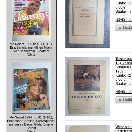
Kunto: K2 
5.00 €
Saatavilla:
Näytä lisä
Lisää
Me Naiset 1986 nr 46 (11.11.),
Esa Sariola, merkillinen Miami
Vice, laskettelu - vaatteet
Näytä
Toivon jou
18), kans
Suomen Ope
1937
Kunto: K2 
5.00 €
Saatavilla:
Näytä lisä
Lisää
Me Naiset 1984 nro 41 (9.10.),
Prinsessa Caroline, Sari Aspholm,
prinsessa Diana, Gilda, Brigitte
Wiinan ka
Bardot
varustett
Näytä