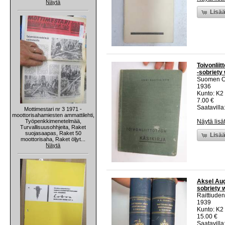
Näytä
Lisää
Toivonliit
-sobriety
Suomen Ope
1936
Kunto: K2 
7.00 €
Saatavilla:
Mottimestari nr 3 1971 -
moottorisahamiesten ammattilehti,
Työpenkkimenetelmää,
Näytä lisä
Turvallisuusohhjeita, Raket
suojasaapas, Raket 50
Lisää
moottorisaha, Raket öljyt...
Näytä
Aksel Augu
sobriety 
Raittiuden
1939
Kunto: K2
15.00 €
Saatavilla: