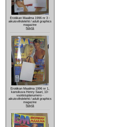
Erotiikan Maailma 1996 nr 3 -
aikuisviihdelehti / adult graphics
magazine
Näytä
Erotiikan Maailma 1996 nr 1,
kansikuva Henry Saari, 10-
vuotistuplanumero -
aikuisviihdelehti / adult graphics
magazine
Näytä