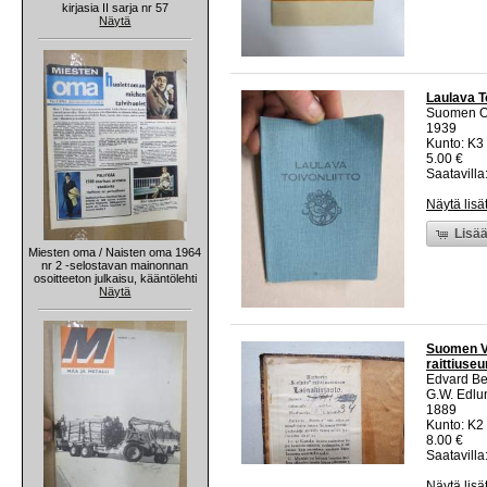
kirjasia II sarja nr 57
Näytä
Laulava To
Suomen Ope
1939
Kunto: K3
5.00 €
Saatavilla:
Näytä lisä
Lisää
Miesten oma / Naisten oma 1964
nr 2 -selostavan mainonnan
osoitteeton julkaisu, kääntölehti
Näytä
Suomen Va
raittiuse
Edvard B
G.W. Edlu
1889
Kunto: K2 
8.00 €
Saatavilla:
Näytä lisä