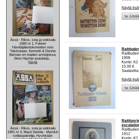
Näytä lisä
Lisää
Ässä - Rikos, sota ja seikkailu
1980 nr 1, Fokker
Hävittäjälentokoneiden osto
Raittiuden
Talvisotaan, Kenneth & Dennis
Raittiuden
Barman eri maiden armeijoissa,
1908
Simo Häyhän joululahja...
Kunto: K2 
Näytä
15.00 €
Saatavilla:
Näytä lisä
Lisää
Raittiusri
escalation
Ässä - Rikos, sota ja seikkailu
Raittiuden
1981 nr 3, Mauri Sariola - Marskin
1912
sotilaspalvelija, Hyvinkään
Kunto: K2 