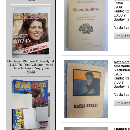
Otava
1939
Kunto: K2 
10.00 €
Saatavilla:
Näytä lisä
Lisää
Me Naiset 1976 nro 11 ilmestynyt
Katso etee
11.3.1976, Riitta Väisänen, Asko
sinerväll
Sarkola, Paavo Väyrynen
Raittiuden
Näytä
1915
Kunto: K3 
7.00 €
Saatavilla:
Näytä lisä
Lisää
Elämäsi e