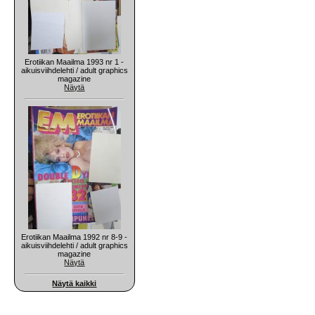
Erotiikan Maailma 1993 nr 1 -
aikuisviihdelehti / adult graphics
magazine
Näytä
Erotiikan Maailma 1992 nr 8-9 -
aikuisviihdelehti / adult graphics
magazine
Näytä
Näytä kaikki