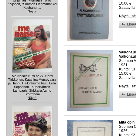
pirtumies, Murhaaja Toivo
10.00 €
Koljonen, "Suomen Eichmann" Ari
Saatavilla:
Kauhanen...
Näytä
Näytä lisä
Lisää
Valkonauh
Valkonauh
Suomen V
1931
Kunto: K3
15.00 €
Me Naiset 1979 nr 27, Harri
Saatavilla:
Tirkkonen, Katariina Metsovaara
ja Hannu Heikinheimo häät, Leila
Näytä lisä
Seppänen - supertähtien
kampaaja, Sirkka ja Aarno
Stormbom
Lisää
Näytä
Mitä opin 
Suomen Ope
1926
Kunto: K2 