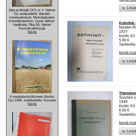
Lisää
Maa ja Metalli 1971 nr 4 -Valmet
Oy asiakaslehti, Vakolan
konekoetukset, Metsätalouden
koneellistaminen, Uusia Valmet-
Kotiviini
haulikoita, Pika 50, Valmet
Naisten R
Kouvola piirimyyjä
193?
Näytä
Kunto: K2 
5.00 €
Saatavilla:
Näytä lisä
Lisää
Yhteiskun
K-maataloustyökoneet (Kesko
Suomen opi
Oy) 1996 -tuoteluettelo / kuvasto
1949
Näytä
Kunto: K3 
6.00 €
Saatavilla:
Näytä lisä
Lisää