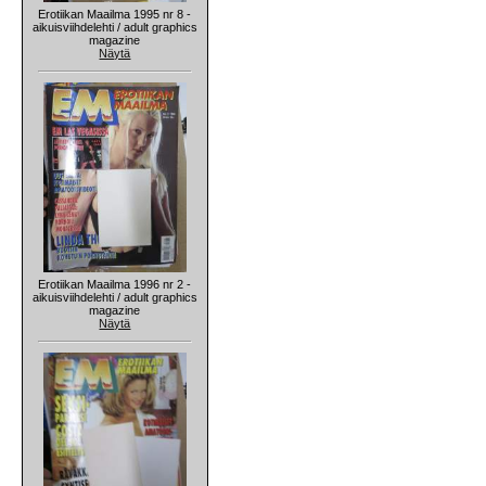
Erotiikan Maailma 1995 nr 8 -
aikuisviihdelehti / adult graphics
magazine
Näytä
Erotiikan Maailma 1996 nr 2 -
aikuisviihdelehti / adult graphics
magazine
Näytä