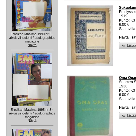
Sukueläma 
Edistysse
1919
Kunto: K3
6.00 €
Saatavilla:
Erotiikan Maailma 1990 nr 5 -
Näytä lisä
aikuisviihdelehti / adult graphics
magazine
Näytä
Lisää
Oma Opas t
Suomen Sos
1938
Kunto: K3 
6.00 €
Saatavilla:
Näytä lisä
Erotiikan Maailma 1995 nr 3 -
aikuisviihdelehti / adult graphics
Lisää
magazine
Näytä