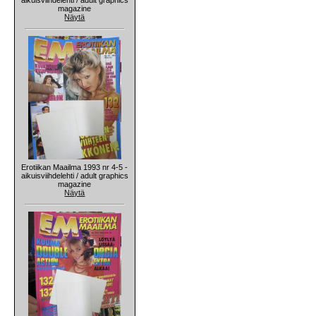
magazine
Näytä
Erotiikan Maailma 1993 nr 4-5 -
aikuisviihdelehti / adult graphics
magazine
Näytä