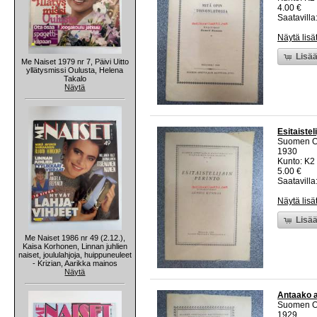
4.00 €
Saatavilla:
Näytä lisä
Lisää
Me Naiset 1979 nr 7, Päivi Uitto
yllätysmissi Oulusta, Helena
Takalo
Näytä
Esitaistel
Suomen Ope
1930
Kunto: K2 
5.00 €
Saatavilla:
Näytä lisä
Lisää
Me Naiset 1986 nr 49 (2.12.),
Kaisa Korhonen, Linnan juhlien
naiset, joululahjoja, huippuneuleet
- Krizian, Aarikka mainos
Näytä
Antaako a
Suomen Ope
1929