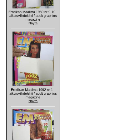
Erotiikan Maailma 1989 nr 9-10 -
aikuisviihdelehti / adult graphics
magazine
Näytä
Erotiikan Maailma 1992 nr 1 -
aikuisviihdelehti / adult graphics
magazine
Näytä