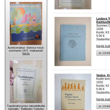
Laulava To
Raittiusli
Suomen Ope
1939
Kunto: K3
5.00 €
Saatavilla:
Näytä lisä
Aurinkomatkat -Solresor kesä-
sommaren 1971 -matkaesite
Lisää
Näytä
Vapise, K
Kodin kont
1932
Kunto: K2 
5.00 €
Saatavilla:
Näytä lisä
Tupakkakysymys taloudelliselta
Lisää
kannalta - Raittiuden Ystävien